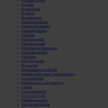
Bouppteckning
Djuridik
Boutredning
Bygglov
Bostadstvister
Deklarationshjälp
Dödsboförvaltning
Framtidsfullmakt
Fullmakt
Företagsjuridik
Förvaltningsrätt
Förvaring av testamente
Generationsskifte
Gåvobrev
HBTQI-juridik
Hyresavtal
Internationell familjerätt
Juridisk rådgivning i hemförsäkring
Konsumenträtt
Köpekontrakt och köpebrev
Lagfart
Livsbesiktning®
LVU och LVM
Medlåntagaravtal
Målsägandebiträde