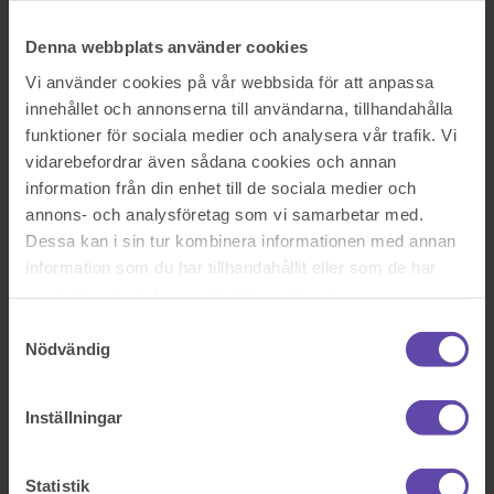
Logga ut
Stanna kvar
Kan jag ändra eller häva ett servitut?
Denna webbplats använder cookies
Sök efter en fråga
Vi använder cookies på vår webbsida för att anpassa
Se alla frågor
Se alla frågor
innehållet och annonserna till användarna, tillhandahålla
Bostad & Fastighet
funktioner för sociala medier och analysera vår trafik. Vi
vidarebefordrar även sådana cookies och annan
Kan jag ändra eller häva ett
information från din enhet till de sociala medier och
servitut?
annons- och analysföretag som vi samarbetar med.
Dessa kan i sin tur kombinera informationen med annan
information som du har tillhandahållit eller som de har
Hej
I vårt fritidshusområde har vi på vår tomt en vattenbrunn som
samlat in när du har använt deras tjänster.
grannen har ett gammalt servitut på att utnyttja. Elkostnaderna för
Samtyckesval
pumpen är inte reglerat i avtalet och det är jag som står för
elkostnaden. Grannen har nu flyttat ut permanent till sitt fritidshus
Nödvändig
och jag tycker att förutsättningarna har förändrats och
elförbrukningen har gått upp pga grannens ökade vattenförbrukning.
Kan jag häva servitutet?
Inställningar
Statistik
Sök efter en fråga