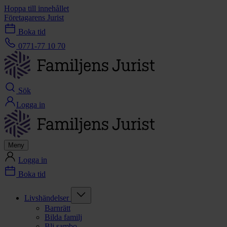
Hoppa till innehållet
Företagarens Jurist
Boka tid
0771-77 10 70
Sök
Logga in
Meny
Logga in
Boka tid
Livshändelser
Barnrätt
Bilda familj
Bli sambo