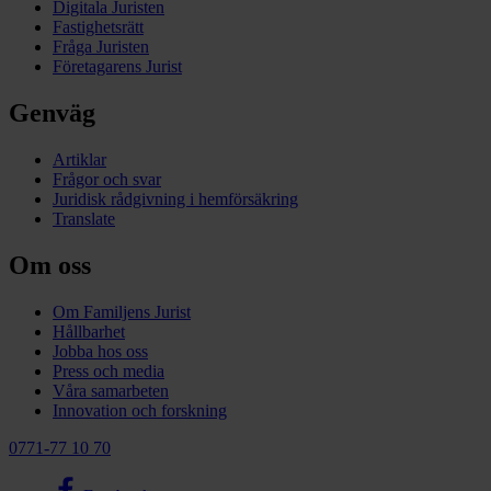
Digitala Juristen
Fastighetsrätt
Fråga Juristen
Företagarens Jurist
Genväg
Artiklar
Frågor och svar
Juridisk rådgivning i hemförsäkring
Translate
Om oss
Om Familjens Jurist
Hållbarhet
Jobba hos oss
Press och media
Våra samarbeten
Innovation och forskning
0771-77 10 70