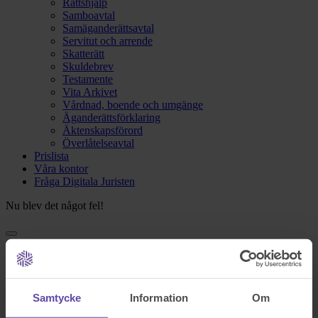
Rättshjälp
Samboavtal
Samäganderättsavtal
Servitut och arrende
Skatterätt
Skuldebrev
Testamente
Vita Arkivet
Vårdnad, boende och umgänge
Äganderättsförklaring
Äktenskapsförord
Överlåtelseavtal
Prislista
Våra kontor
Fråga Digitala Juristen
Nu blev det något fel!
Testa igen och om det fortfarande inte fungerar kontakta oss på
support@familjensjurist.se.
Stäng
Samtycke
Information
Om