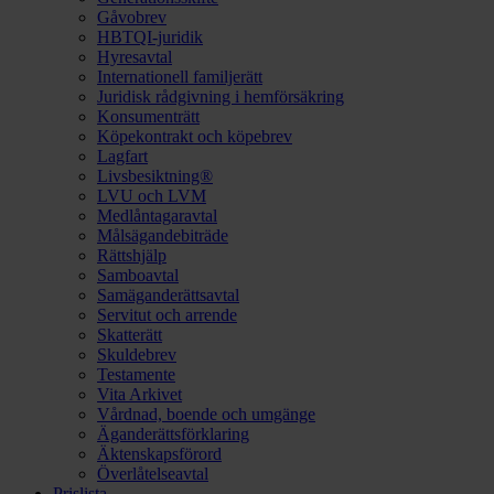
Gåvobrev
HBTQI-juridik
Hyresavtal
Internationell familjerätt
Juridisk rådgivning i hemförsäkring
Konsumenträtt
Köpekontrakt och köpebrev
Lagfart
Livsbesiktning®
LVU och LVM
Medlåntagaravtal
Målsägandebiträde
Rättshjälp
Samboavtal
Samäganderättsavtal
Servitut och arrende
Skatterätt
Skuldebrev
Testamente
Vita Arkivet
Vårdnad, boende och umgänge
Äganderättsförklaring
Äktenskapsförord
Överlåtelseavtal
Prislista