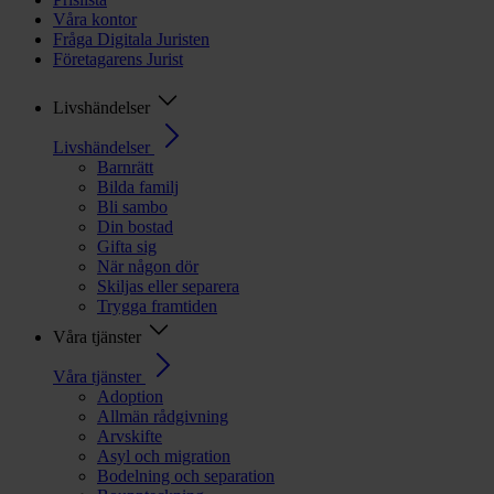
Våra kontor
Fråga Digitala Juristen
Företagarens Jurist
Livshändelser
Livshändelser
Barnrätt
Bilda familj
Bli sambo
Din bostad
Gifta sig
När någon dör
Skiljas eller separera
Trygga framtiden
Våra tjänster
Våra tjänster
Adoption
Allmän rådgivning
Arvskifte
Asyl och migration
Bodelning och separation