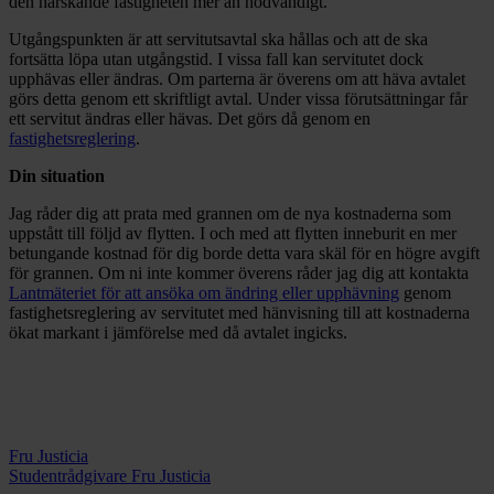
den härskande fastigheten mer än nödvändigt.
Utgångspunkten är att servitutsavtal ska hållas och att de ska
fortsätta löpa utan utgångstid. I vissa fall kan servitutet dock
upphävas eller ändras. Om parterna är överens om att häva avtalet
görs detta genom ett skriftligt avtal. Under vissa förutsättningar får
ett servitut ändras eller hävas. Det görs då genom en
fastighetsreglering
.
Din situation
Jag råder dig att prata med grannen om de nya kostnaderna som
uppstått till följd av flytten. I och med att flytten inneburit en mer
betungande kostnad för dig borde detta vara skäl för en högre avgift
för grannen. Om ni inte kommer överens råder jag dig att kontakta
Lantmäteriet för att ansöka om ändring eller upphävning
genom
fastighetsreglering av servitutet med hänvisning till att kostnaderna
ökat markant i jämförelse med då avtalet ingicks.
Fru Justicia
Studentrådgivare Fru Justicia