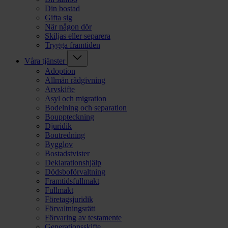
Din bostad
Gifta sig
När någon dör
Skiljas eller separera
Trygga framtiden
Våra tjänster
Adoption
Allmän rådgivning
Arvskifte
Asyl och migration
Bodelning och separation
Bouppteckning
Djuridik
Boutredning
Bygglov
Bostadstvister
Deklarationshjälp
Dödsboförvaltning
Framtidsfullmakt
Fullmakt
Företagsjuridik
Förvaltningsrätt
Förvaring av testamente
Generationsskifte