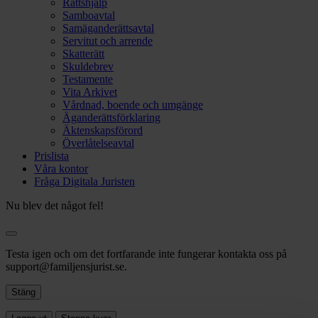
Rättshjälp
Samboavtal
Samäganderättsavtal
Servitut och arrende
Skatterätt
Skuldebrev
Testamente
Vita Arkivet
Vårdnad, boende och umgänge
Äganderättsförklaring
Äktenskapsförord
Överlåtelseavtal
Prislista
Våra kontor
Fråga Digitala Juristen
Nu blev det något fel!
Testa igen och om det fortfarande inte fungerar kontakta oss på
support@familjensjurist.se.
Stäng