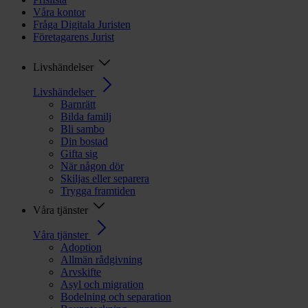
Våra kontor
Fråga Digitala Juristen
Företagarens Jurist
Livshändelser
Livshändelser
Barnrätt
Bilda familj
Bli sambo
Din bostad
Gifta sig
När någon dör
Skiljas eller separera
Trygga framtiden
Våra tjänster
Våra tjänster
Adoption
Allmän rådgivning
Arvskifte
Asyl och migration
Bodelning och separation