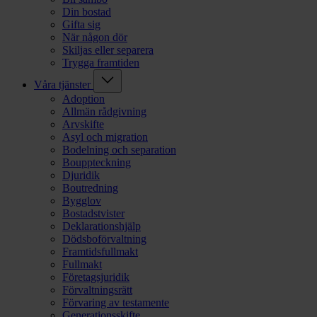
Din bostad
Gifta sig
När någon dör
Skiljas eller separera
Trygga framtiden
Våra tjänster
Adoption
Allmän rådgivning
Arvskifte
Asyl och migration
Bodelning och separation
Bouppteckning
Djuridik
Boutredning
Bygglov
Bostadstvister
Deklarationshjälp
Dödsboförvaltning
Framtidsfullmakt
Fullmakt
Företagsjuridik
Förvaltningsrätt
Förvaring av testamente
Generationsskifte