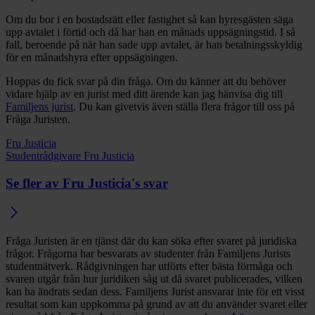
Om du bor i en bostadsrätt eller fastighet så kan hyresgästen säga
upp avtalet i förtid och då har han en månads uppsägningstid. I så
fall, beroende på när han sade upp avtalet, är han betalningsskyldig
för en månadshyra efter uppsägningen.
Hoppas du fick svar på din fråga. Om du känner att du behöver
vidare hjälp av en jurist med ditt ärende kan jag hänvisa dig till
Familjens jurist
. Du kan givetvis även ställa flera frågor till oss på
Fråga Juristen.
Fru Justicia
Studentrådgivare Fru Justicia
Se fler av Fru Justicia's svar
Fråga Juristen är en tjänst där du kan söka efter svaret på juridiska
frågor. Frågorna har besvarats av studenter från Familjens Jurists
studentnätverk. Rådgivningen har utförts efter bästa förmåga och
svaren utgår från hur juridiken såg ut då svaret publicerades, vilken
kan ha ändrats sedan dess. Familjens Jurist ansvarar inte för ett visst
resultat som kan uppkomma på grund av att du använder svaret eller