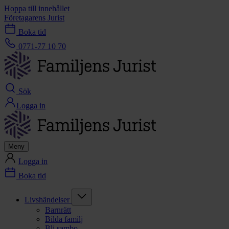
Hoppa till innehållet
Företagarens Jurist
Boka tid
0771-77 10 70
Sök
Logga in
Meny
Logga in
Boka tid
Livshändelser
Barnrätt
Bilda familj
Bli sambo