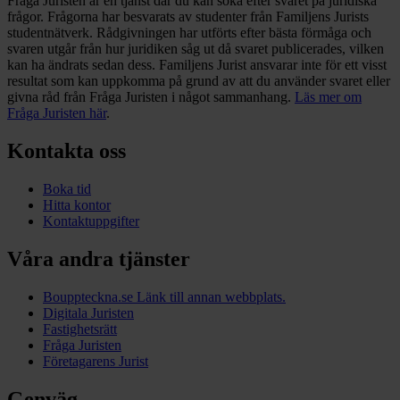
Fråga Juristen är en tjänst där du kan söka efter svaret på juridiska
frågor. Frågorna har besvarats av studenter från Familjens Jurists
studentnätverk. Rådgivningen har utförts efter bästa förmåga och
svaren utgår från hur juridiken såg ut då svaret publicerades, vilken
kan ha ändrats sedan dess. Familjens Jurist ansvarar inte för ett visst
resultat som kan uppkomma på grund av att du använder svaret eller
givna råd från Fråga Juristen i något sammanhang.
Läs mer om
Fråga Juristen här
.
Kontakta oss
Boka tid
Hitta kontor
Kontaktuppgifter
Våra andra tjänster
Bouppteckna.se
Länk till annan webbplats.
Digitala Juristen
Fastighetsrätt
Fråga Juristen
Företagarens Jurist
Genväg