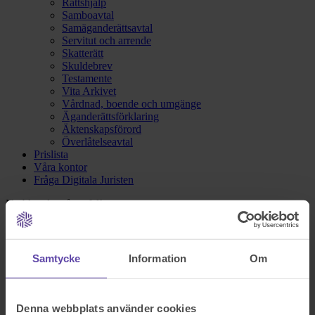
Rättshjälp
Samboavtal
Samäganderättsavtal
Servitut och arrende
Skatterätt
Skuldebrev
Testamente
Vita Arkivet
Vårdnad, boende och umgänge
Äganderättsförklaring
Äktenskapsförord
Överlåtelseavtal
Prislista
Våra kontor
Fråga Digitala Juristen
Nu blev det något fel!
Testa igen och om det fortfarande inte fungerar kontakta oss på
Samtycke
Information
Om
support@familjensjurist.se.
Stäng
Denna webbplats använder cookies