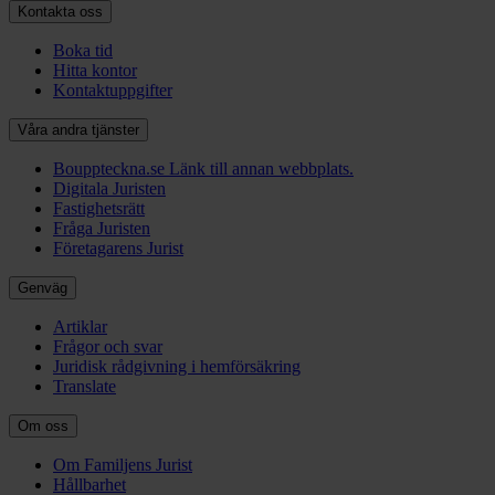
Kontakta oss
Boka tid
Hitta kontor
Kontaktuppgifter
Våra andra tjänster
Bouppteckna.se
Länk till annan webbplats.
Digitala Juristen
Fastighetsrätt
Fråga Juristen
Företagarens Jurist
Genväg
Artiklar
Frågor och svar
Juridisk rådgivning i hemförsäkring
Translate
Om oss
Om Familjens Jurist
Hållbarhet