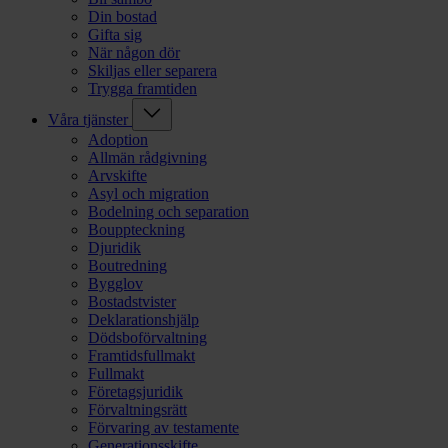
Din bostad
Gifta sig
När någon dör
Skiljas eller separera
Trygga framtiden
Våra tjänster
Adoption
Allmän rådgivning
Arvskifte
Asyl och migration
Bodelning och separation
Bouppteckning
Djuridik
Boutredning
Bygglov
Bostadstvister
Deklarationshjälp
Dödsboförvaltning
Framtidsfullmakt
Fullmakt
Företagsjuridik
Förvaltningsrätt
Förvaring av testamente
Generationsskifte