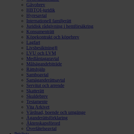
Gåvobrev
HBTQI-juridik
Hyresavtal
Internationell familjerätt
Juridisk rådgivning i hemförsäkring
Konsumenträtt
Köpekontrakt och köpebrev
Lagfart
Livsbesiktning®
LVU och LVM
Medlåntagaravtal
Målsägandebiträde
Rättshjälp
Samboavtal
Samäganderättsavtal
Servitut och arrende
Skatterätt
Skuldebrev
Testamente
Vita Arkivet
Vårdnad, boende och umgänge
Äganderättsförklaring
Äktenskapsförord
Överlåtelseavtal
Prislista