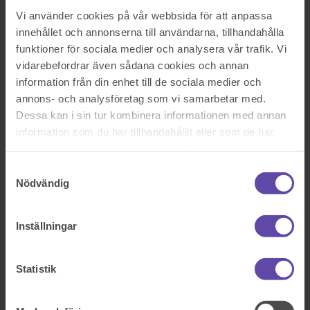
Logga ut
Stanna kvar
Vi använder cookies på vår webbsida för att anpassa
Kan ett arrende övergå i äganderätt?
innehållet och annonserna till användarna, tillhandahålla
funktioner för sociala medier och analysera vår trafik. Vi
Sök efter en fråga
Se alla frågor
Se alla frågor
vidarebefordrar även sådana cookies och annan
Bostad & Fastighet
information från din enhet till de sociala medier och
annons- och analysföretag som vi samarbetar med.
Kan ett arrende övergå i
Dessa kan i sin tur kombinera informationen med annan
äganderätt?
information som du har tillhandahållit eller som de har
samlat in när du har använt deras tjänster.
Hej. Finns det något som säger att ett arrende övergår i äganderätt
Samtyckesval
efter ett visst antal år? och om det gör det hur många år rör det sig
Nödvändig
om?
Sök efter en fråga
Inställningar
Se alla frågor
Boka tid med jurist
Boka tid med jurist
Statistik
På kontor, telefon eller onlinemöte