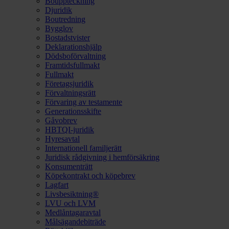
Bouppteckning
Djuridik
Boutredning
Bygglov
Bostadstvister
Deklarationshjälp
Dödsboförvaltning
Framtidsfullmakt
Fullmakt
Företagsjuridik
Förvaltningsrätt
Förvaring av testamente
Generationsskifte
Gåvobrev
HBTQI-juridik
Hyresavtal
Internationell familjerätt
Juridisk rådgivning i hemförsäkring
Konsumenträtt
Köpekontrakt och köpebrev
Lagfart
Livsbesiktning®
LVU och LVM
Medlåntagaravtal
Målsägandebiträde