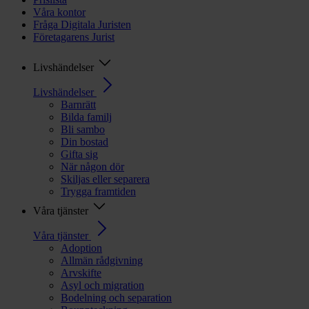
Våra kontor
Fråga Digitala Juristen
Företagarens Jurist
Livshändelser
Livshändelser
Barnrätt
Bilda familj
Bli sambo
Din bostad
Gifta sig
När någon dör
Skiljas eller separera
Trygga framtiden
Våra tjänster
Våra tjänster
Adoption
Allmän rådgivning
Arvskifte
Asyl och migration
Bodelning och separation