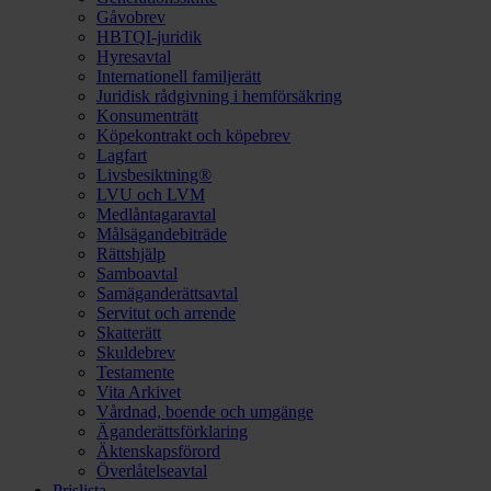
Gåvobrev
HBTQI-juridik
Hyresavtal
Internationell familjerätt
Juridisk rådgivning i hemförsäkring
Konsumenträtt
Köpekontrakt och köpebrev
Lagfart
Livsbesiktning®
LVU och LVM
Medlåntagaravtal
Målsägandebiträde
Rättshjälp
Samboavtal
Samäganderättsavtal
Servitut och arrende
Skatterätt
Skuldebrev
Testamente
Vita Arkivet
Vårdnad, boende och umgänge
Äganderättsförklaring
Äktenskapsförord
Överlåtelseavtal
Prislista