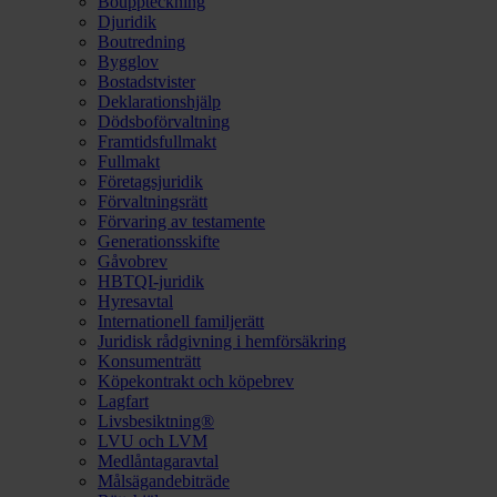
Bouppteckning
Djuridik
Boutredning
Bygglov
Bostadstvister
Deklarationshjälp
Dödsboförvaltning
Framtidsfullmakt
Fullmakt
Företagsjuridik
Förvaltningsrätt
Förvaring av testamente
Generationsskifte
Gåvobrev
HBTQI-juridik
Hyresavtal
Internationell familjerätt
Juridisk rådgivning i hemförsäkring
Konsumenträtt
Köpekontrakt och köpebrev
Lagfart
Livsbesiktning®
LVU och LVM
Medlåntagaravtal
Målsägandebiträde