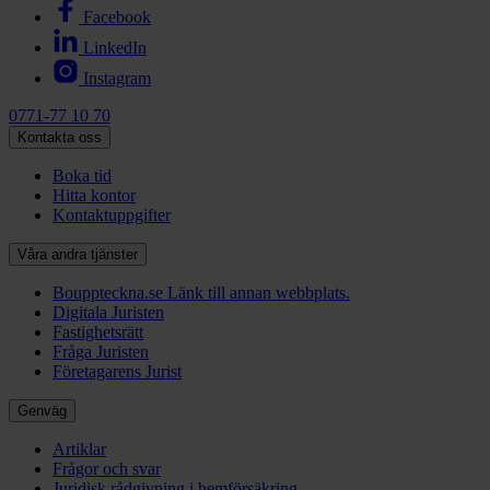
Facebook
LinkedIn
Instagram
0771-77 10 70
Kontakta oss
Boka tid
Hitta kontor
Kontaktuppgifter
Våra andra tjänster
Bouppteckna.se
Länk till annan webbplats.
Digitala Juristen
Fastighetsrätt
Fråga Juristen
Företagarens Jurist
Genväg
Artiklar
Frågor och svar
Juridisk rådgivning i hemförsäkring