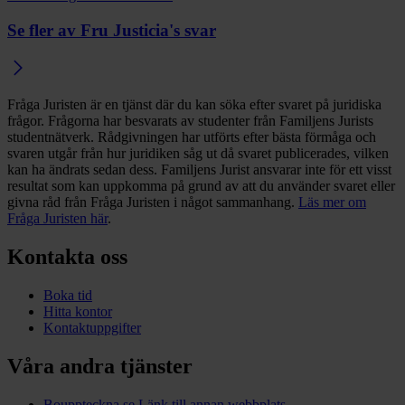
Se fler av Fru Justicia's svar
Fråga Juristen är en tjänst där du kan söka efter svaret på juridiska
frågor. Frågorna har besvarats av studenter från Familjens Jurists
studentnätverk. Rådgivningen har utförts efter bästa förmåga och
svaren utgår från hur juridiken såg ut då svaret publicerades, vilken
kan ha ändrats sedan dess. Familjens Jurist ansvarar inte för ett visst
resultat som kan uppkomma på grund av att du använder svaret eller
givna råd från Fråga Juristen i något sammanhang.
Läs mer om
Fråga Juristen här
.
Kontakta oss
Boka tid
Hitta kontor
Kontaktuppgifter
Våra andra tjänster
Bouppteckna.se
Länk till annan webbplats.