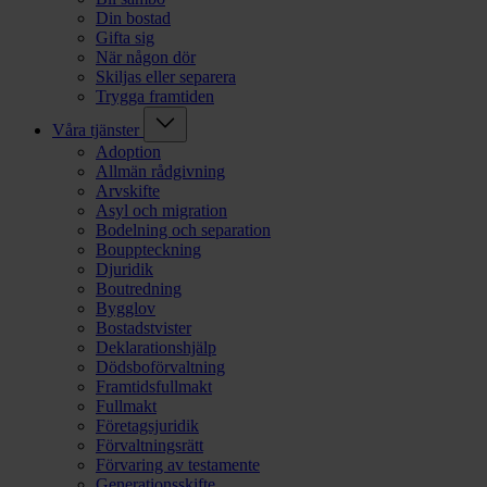
Din bostad
Gifta sig
När någon dör
Skiljas eller separera
Trygga framtiden
Våra tjänster
Adoption
Allmän rådgivning
Arvskifte
Asyl och migration
Bodelning och separation
Bouppteckning
Djuridik
Boutredning
Bygglov
Bostadstvister
Deklarationshjälp
Dödsboförvaltning
Framtidsfullmakt
Fullmakt
Företagsjuridik
Förvaltningsrätt
Förvaring av testamente
Generationsskifte