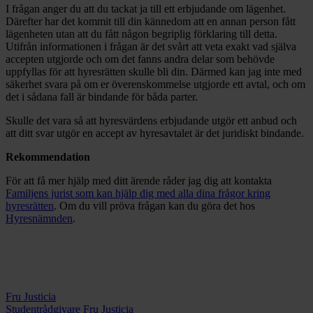
I frågan anger du att du tackat ja till ett erbjudande om lägenhet.
Därefter har det kommit till din kännedom att en annan person fått
lägenheten utan att du fått någon begriplig förklaring till detta.
Utifrån informationen i frågan är det svårt att veta exakt vad själva
accepten utgjorde och om det fanns andra delar som behövde
uppfyllas för att hyresrätten skulle bli din. Därmed kan jag inte med
säkerhet svara på om er överenskommelse utgjorde ett avtal, och om
det i sådana fall är bindande för båda parter.
Skulle det vara så att hyresvärdens erbjudande utgör ett anbud och
att ditt svar utgör en accept av hyresavtalet är det juridiskt bindande.
Rekommendation
För att få mer hjälp med ditt ärende råder jag dig att kontakta
Familjens jurist som kan hjälp dig med alla dina frågor kring
hyresrätten
. Om du vill pröva frågan kan du göra det hos
Hyresnämnden
.
Fru Justicia
Studentrådgivare Fru Justicia