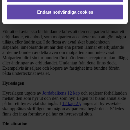
Som en sorts bas för alla avtal finns
avtalslagen
. Den reglerar
exempelvis vilka parterna i ett avtal är, hur avtal ingås, regler kring
fullmakt och ogiltighetsskäl. Avtalslagen är dock subsidiär till annan
Endast nödvändiga cookies
lag. Med det menas att om det finns en speciallag så går den lagen
före.
För att ett avtal ska bli bindande krävs att den ena parten lämnar ett
erbjudande, ett anbud, som motparten accepterar utan att göra några
tillägg eller ändringar. I de flesta av avtal sker bundenheten
släpande, innebärande att när den ena parten lämnar ett erbjudande
är denne bunden av detta även om motparten ännu inte svarat.
Motparten blir i sin tur bunden först när denne accepterar utan tillägg
eller ändringar av erbjudandet. Undantag från detta finns dock.
Exempelvis är säljare och köpare av fastighet inte bundna förrän
båda undertecknat avtalet.
Hyreslagen
Hyreslagen utgörs av
Jordabalkens 12 kap
och reglerar förhållanden
mellan den som hyr ut och den som hyr. Lagen tar bland annat sikte
på hur ett hyresavtal ska ingås. I
12 kap 2 §
anges att hyresavtalet
ska upprättas skriftligen om någon av parterna begär detta. Således
finns det inga formkrav på hur ett hyresavtal sluts.
Din situation