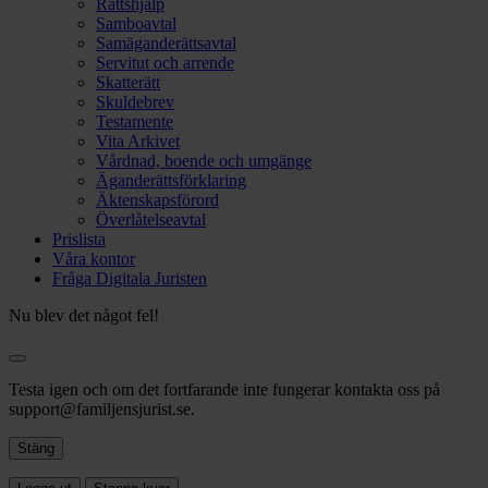
Rättshjälp
Samboavtal
Samäganderättsavtal
Servitut och arrende
Skatterätt
Skuldebrev
Testamente
Vita Arkivet
Vårdnad, boende och umgänge
Äganderättsförklaring
Äktenskapsförord
Överlåtelseavtal
Prislista
Våra kontor
Fråga Digitala Juristen
Nu blev det något fel!
Testa igen och om det fortfarande inte fungerar kontakta oss på
support@familjensjurist.se.
Stäng