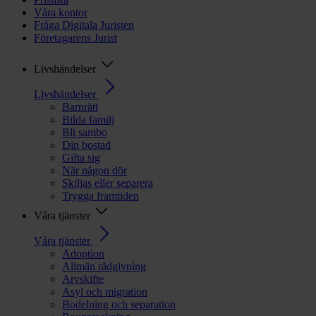
Våra kontor
Fråga Digitala Juristen
Företagarens Jurist
Livshändelser
Livshändelser
Barnrätt
Bilda familj
Bli sambo
Din bostad
Gifta sig
När någon dör
Skiljas eller separera
Trygga framtiden
Våra tjänster
Våra tjänster
Adoption
Allmän rådgivning
Arvskifte
Asyl och migration
Bodelning och separation