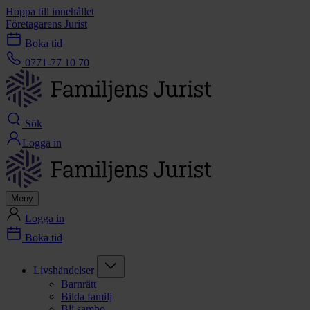
Hoppa till innehållet
Företagarens Jurist
Boka tid
0771-77 10 70
Sök
Logga in
Meny
Logga in
Boka tid
Livshändelser
Barnrätt
Bilda familj
Bli sambo