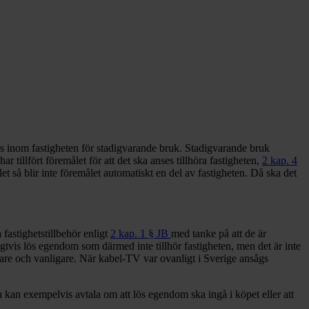
ts inom fastigheten för stadigvarande bruk. Stadigvarande bruk
har tillfört föremålet för att det ska anses tillhöra fastigheten,
2 kap. 4
t så blir inte föremålet automatiskt en del av fastigheten. Då ska det
fastighetstillbehör enligt
2 kap. 1 § JB
med tanke på att de är
ligtvis lös egendom som därmed inte tillhör fastigheten, men det är inte
ligare och vanligare. När kabel-TV var ovanligt i Sverige ansågs
 kan exempelvis avtala om att lös egendom ska ingå i köpet eller att