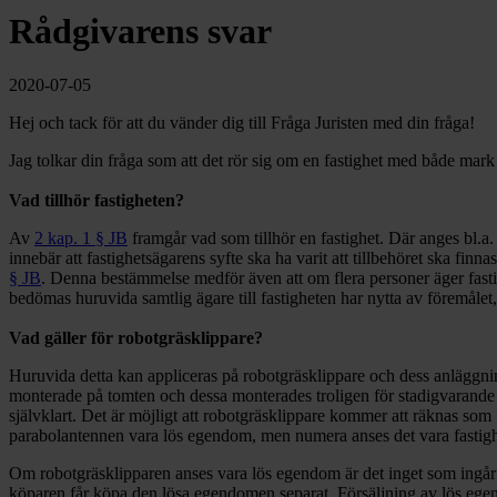
Rådgivarens svar
2020-07-05
Hej och tack för att du vänder dig till Fråga Juristen med din fråga!
Jag tolkar din fråga som att det rör sig om en fastighet med både mar
Vad tillhör fastigheten?
Av
2 kap. 1 § JB
framgår vad som tillhör en fastighet. Där anges bl.a
innebär att fastighetsägarens syfte ska ha varit att tillbehöret ska finnas
§ JB
. Denna bestämmelse medför även att om flera personer äger fastigh
bedömas huruvida samtlig ägare till fastigheten har nytta av föremålet,
Vad gäller för robotgräsklippare?
Huruvida detta kan appliceras på robotgräsklippare och dess anläggning
monterade på tomten och dessa monterades troligen för stadigvarande b
självklart. Det är möjligt att robotgräsklippare kommer att räknas som 
parabolantennen vara lös egendom, men numera anses det vara fastigh
Om robotgräsklipparen anses vara lös egendom är det inget som ingår i
köparen får köpa den lösa egendomen separat. Försäljning av lös ege