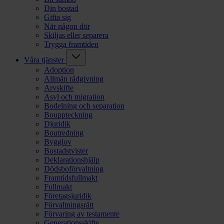
Din bostad
Gifta sig
När någon dör
Skiljas eller separera
Trygga framtiden
Våra tjänster
Adoption
Allmän rådgivning
Arvskifte
Asyl och migration
Bodelning och separation
Bouppteckning
Djuridik
Boutredning
Bygglov
Bostadstvister
Deklarationshjälp
Dödsboförvaltning
Framtidsfullmakt
Fullmakt
Företagsjuridik
Förvaltningsrätt
Förvaring av testamente
Generationsskifte