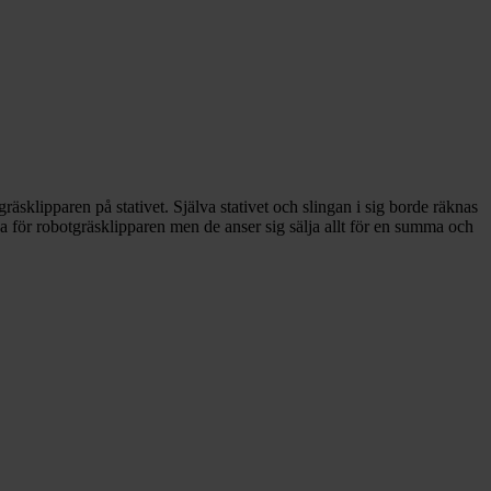
äsklipparen på stativet. Själva stativet och slingan i sig borde räknas
 ha för robotgräsklipparen men de anser sig sälja allt för en summa och