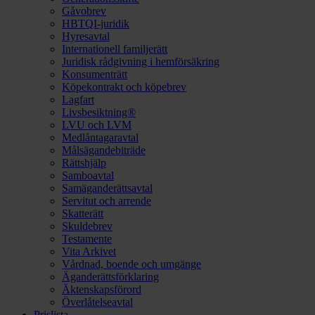
Gåvobrev
HBTQI-juridik
Hyresavtal
Internationell familjerätt
Juridisk rådgivning i hemförsäkring
Konsumenträtt
Köpekontrakt och köpebrev
Lagfart
Livsbesiktning®
LVU och LVM
Medlåntagaravtal
Målsägandebiträde
Rättshjälp
Samboavtal
Samäganderättsavtal
Servitut och arrende
Skatterätt
Skuldebrev
Testamente
Vita Arkivet
Vårdnad, boende och umgänge
Äganderättsförklaring
Äktenskapsförord
Överlåtelseavtal
Prislista