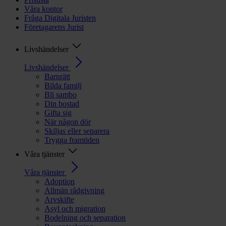
Våra kontor
Fråga Digitala Juristen
Företagarens Jurist
Livshändelser
Livshändelser
Barnrätt
Bilda familj
Bli sambo
Din bostad
Gifta sig
När någon dör
Skiljas eller separera
Trygga framtiden
Våra tjänster
Våra tjänster
Adoption
Allmän rådgivning
Arvskifte
Asyl och migration
Bodelning och separation