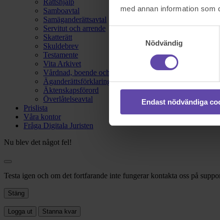
Rättshjälp
med annan information som du 
Samboavtal
Samäganderättsavtal
Servitut och arrende
Samtyckesval
Skatterätt
Nödvändig
Skuldebrev
Testamente
Vita Arkivet
Vårdnad, boende och umgänge
Äganderättsförklaring
Äktenskapsförord
Överlåtelseavtal
Endast nödvändiga co
Prislista
Våra kontor
Fråga Digitala Juristen
Nu blev det något fel!
Testa igen och om det fortfarande inte fungerar kontakta oss på suppor
Stäng
Logga ut
Stanna kvar