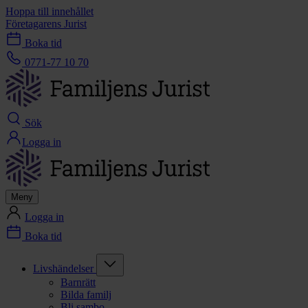
Hoppa till innehållet
Företagarens Jurist
Boka tid
0771-77 10 70
Sök
Logga in
Meny
Logga in
Boka tid
Livshändelser
Barnrätt
Bilda familj
Bli sambo