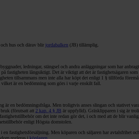
k och hus och därav blir
jordabalken
(JB) tillämplig.
. byggnader, ledningar, stängsel och andra anläggningar som har anbrag
 på fastigheten långsiktigt. Det är viktigt att det är fastighetsägaren som 
eten tillsammans men inte alla har köpt det enligt 1 § tillförda föremåle
 vilket är en bedömning som görs i varje enskilt fall.
 är en bedömningsfråga. Men troligtvis anses slingan och stativet vara 
ruk (förutsatt att
2 kap. 4 § JB
är uppfylld). Gräsklipparen i sig är tro
fastighetstillbehör om det inte redan gör det, i och med att de blir van
etstillbehör enligt Högsta domstolen.
 en fastighetsförsäljning. Men köparen och säljaren har avtalsfrihet och
ndom regleras i
köplagen
.