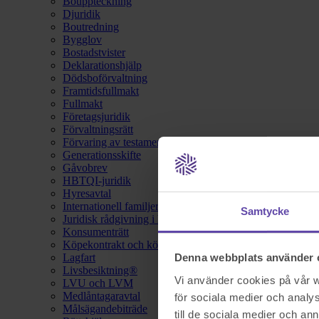
Bouppteckning
Djuridik
Boutredning
Bygglov
Bostadstvister
Deklarationshjälp
Dödsboförvaltning
Framtidsfullmakt
Fullmakt
Företagsjuridik
Förvaltningsrätt
Förvaring av testamente
Generationsskifte
Gåvobrev
HBTQI-juridik
Hyresavtal
Internationell familjerätt
Samtycke
Juridisk rådgivning i hemförsäkring
Konsumenträtt
Köpekontrakt och köpebrev
Lagfart
Denna webbplats använder 
Livsbesiktning®
Vi använder cookies på vår we
LVU och LVM
Medlåntagaravtal
för sociala medier och analys
Målsägandebiträde
till de sociala medier och a