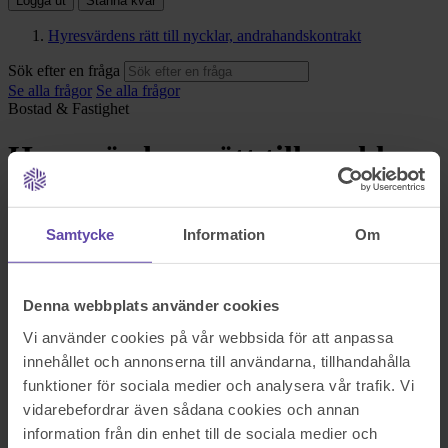
Logga ut
Stanna kvar
Hyresvärdens rätt till nycklar, andrahandskontrakt
Sök efter en fråga
Se alla frågor
Se alla frågor
Bostad & Fastighet
Hyresvärdens rätt till nycklar,
andrahandskontrakt
Samtycke
Information
Om
Hej!
Jag vill hyra ut min nyproducerade bostadsrätt. Jag har godkännande
av tillfälliga styrelsen fö uthyrning andra hand. Nu undrar jag om att
får jag behålla en nyckel uposättning under uthyrnings tid?
Denna webbplats använder cookies
Uthyrning andra hand kontrakt har jag köpt på akademi bokhandeln
.räcker det med den blanketten?
Vi använder cookies på vår webbsida för att anpassa
Tacksam för snabbt svar
innehållet och annonserna till användarna, tillhandahålla
Me vänlig hälsning
funktioner för sociala medier och analysera vår trafik. Vi
Sök efter en fråga
vidarebefordrar även sådana cookies och annan
Se alla frågor
Boka tid med jurist
information från din enhet till de sociala medier och