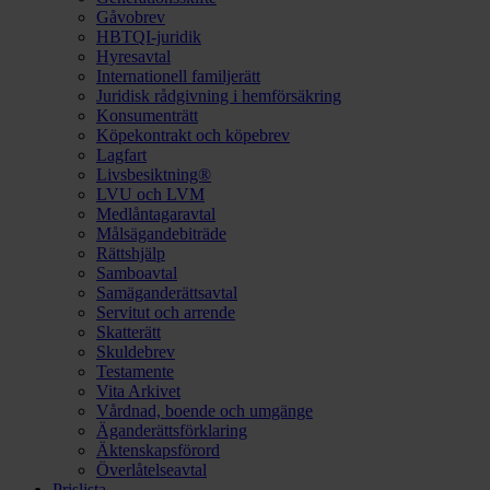
Gåvobrev
HBTQI-juridik
Hyresavtal
Internationell familjerätt
Juridisk rådgivning i hemförsäkring
Konsumenträtt
Köpekontrakt och köpebrev
Lagfart
Livsbesiktning®
LVU och LVM
Medlåntagaravtal
Målsägandebiträde
Rättshjälp
Samboavtal
Samäganderättsavtal
Servitut och arrende
Skatterätt
Skuldebrev
Testamente
Vita Arkivet
Vårdnad, boende och umgänge
Äganderättsförklaring
Äktenskapsförord
Överlåtelseavtal
Prislista