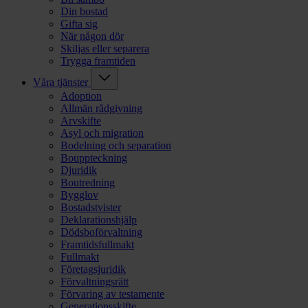
Din bostad
Gifta sig
När någon dör
Skiljas eller separera
Trygga framtiden
Våra tjänster
Adoption
Allmän rådgivning
Arvskifte
Asyl och migration
Bodelning och separation
Bouppteckning
Djuridik
Boutredning
Bygglov
Bostadstvister
Deklarationshjälp
Dödsboförvaltning
Framtidsfullmakt
Fullmakt
Företagsjuridik
Förvaltningsrätt
Förvaring av testamente
Generationsskifte