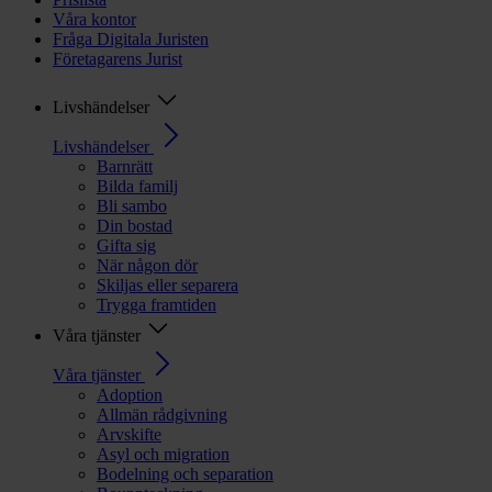
Våra kontor
Fråga Digitala Juristen
Företagarens Jurist
Livshändelser
Livshändelser
Barnrätt
Bilda familj
Bli sambo
Din bostad
Gifta sig
När någon dör
Skiljas eller separera
Trygga framtiden
Våra tjänster
Våra tjänster
Adoption
Allmän rådgivning
Arvskifte
Asyl och migration
Bodelning och separation