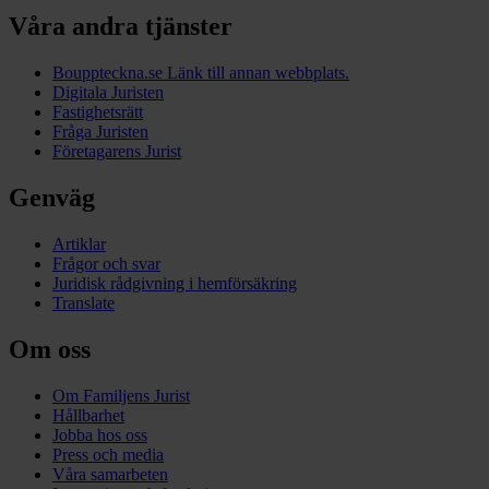
Våra andra tjänster
Bouppteckna.se
Länk till annan webbplats.
Digitala Juristen
Fastighetsrätt
Fråga Juristen
Företagarens Jurist
Genväg
Artiklar
Frågor och svar
Juridisk rådgivning i hemförsäkring
Translate
Om oss
Om Familjens Jurist
Hållbarhet
Jobba hos oss
Press och media
Våra samarbeten