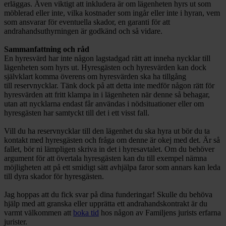
erläggas. Även viktigt att inkludera är om lägenheten hyrs ut som
möblerad eller inte, vilka kostnader som ingår eller inte i hyran, vem
som ansvarar för eventuella skador, en garanti för att
andrahandsuthyrningen är godkänd och så vidare.
Sammanfattning och råd
En hyresvärd har inte någon lagstadgad rätt att inneha nycklar till
lägenheten som hyrs ut. Hyresgästen och hyresvärden kan dock
självklart komma överens om hyresvärden ska ha tillgång
till reservnycklar. Tänk dock på att detta inte medför någon rätt för
hyresvärden att fritt klampa in i lägenheten när denne så behagar,
utan att nycklarna endast får användas i nödsituationer eller om
hyresgästen har samtyckt till det i ett visst fall.
Vill du ha reservnycklar till den lägenhet du ska hyra ut bör du ta
kontakt med hyresgästen och fråga om denne är okej med det. Är så
fallet, bör ni lämpligen skriva in det i hyresavtalet. Om du behöver
argument för att övertala hyresgästen kan du till exempel nämna
möjligheten att på ett smidigt sätt avhjälpa faror som annars kan leda
till dyra skador för hyresgästen.
Jag hoppas att du fick svar på dina funderingar! Skulle du behöva
hjälp med att granska eller upprätta ett andrahandskontrakt är du
varmt välkommen att
boka tid
hos någon av Familjens jurists erfarna
jurister.