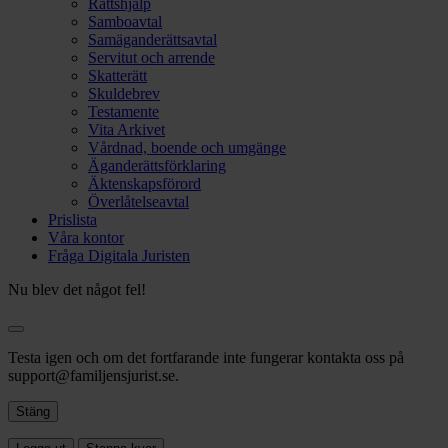
Rättshjälp
Samboavtal
Samäganderättsavtal
Servitut och arrende
Skatterätt
Skuldebrev
Testamente
Vita Arkivet
Vårdnad, boende och umgänge
Äganderättsförklaring
Äktenskapsförord
Överlåtelseavtal
Prislista
Våra kontor
Fråga Digitala Juristen
Nu blev det något fel!
Testa igen och om det fortfarande inte fungerar kontakta oss på
support@familjensjurist.se.
Stäng