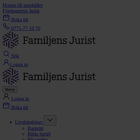
Hoppa till innehållet
Företagarens Jurist
Boka tid
0771-77 10 70
Sök
Logga in
Meny
Logga in
Boka tid
Livshändelser
Barnrätt
Bilda familj
Bli sambo