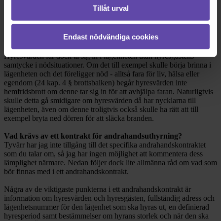
bruka den. Det innebär att hyresvärden inte bara kan låsa upp och
Tillåt urval
klampa in hur som helst, detta skulle utgöra hemfridsbrott (4 kap. 6
§
brottsbalken
). För att hyresvärden ska få tillträda lägenheten måste
hyresgästen ha ge sitt samtycke till detta. Detta gäller alltså även
Endast nödvändiga cookies
om hyresvärden skulle ha nycklarna till den.
Hyresvärden får dock ta sig in i lägenheten utan hyresgästens
samtycke i nödsituationer. Om det till exempel skulle börja brinna i
lägenheten och det föreligger nöd - alltså fara för liv, hälsa eller
egendom (24 kap. 4 § brottsbalken) begår hyresvärden inte
hemfridsbrott om denne tar sig in för att avhjälpa faran. Naturligtvis
skulle detta gå smidigare om hyresvärden då har nycklarna till
lägenheten, även om denne troligtvis också skulle ha rätt att till
exempel bryta ned dörren för att släcka branden.
Vad krävs av ett kontrakt för andrahandsuthyrning?
Tyvärr har jag inte tillgång till det specifika andrahandskontraktet
som du talar om, så jag har ingen möjlighet att kommentera dess
lämplighet närmare. Nedan följer dock lite allmänna råd om vad som
bör finnas med i ett andrahandskontrakt.
Några av de viktigaste punkterna i ett andrahandskontrakt är
information om hyresvärden och hyresgästen, fullständig adress och
lägenhetsnummer för den lägenhet som ska hyras ut, en definierad
hyresperiod samt bestämmelser om hyrans storlek och när den ska