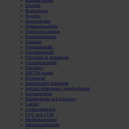
Bouppteckning
Djuridik
Boutredning
Bygglov
Bostadstvister
Deklarationshjälp
Dödsboförvaltning
Framtidsfullmakt
Fullmakt
Företagsjuridik
Förvaltningsrätt
Förvaring av testamente
Generationsskifte
Gåvobrev
HBTQI-juridik
Hyresavtal
Internationell familjerätt
Juridisk rådgivning i hemförsäkring
Konsumenträtt
Köpekontrakt och köpebrev
Lagfart
Livsbesiktning®
LVU och LVM
Medlåntagaravtal
Målsägandebiträde