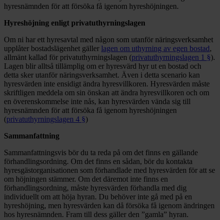
hyresnämnden för att försöka få igenom hyreshöjningen.
Hyreshöjning enligt privatuthyrningslagen
Om ni har ett hyresavtal med någon som utanför näringsverksamhet
upplåter bostadslägenhet gäller
lagen om uthyrning av egen bostad
,
allmänt kallad för privatuthyrningslagen (
privatuthyrningslagen 1 §
).
Lagen blir alltså tillämplig om er hyresvärd hyr ut en bostad och
detta sker utanför näringsverksamhet. Även i detta scenario kan
hyresvärden inte ensidigt ändra hyresvillkoren. Hyresvärden måste
skriftligen meddela om sin önskan att ändra hyresvillkoren och om
en överenskommelse inte nås, kan hyresvärden vända sig till
hyresnämnden för att försöka få igenom hyreshöjningen
(
privatuthyrningslagen 4 §
)
Sammanfattning
Sammanfattningsvis bör du ta reda på om det finns en gällande
förhandlingsordning. Om det finns en sådan, bör du kontakta
hyresgästorganisationen som förhandlade med hyresvärden för att se
om höjningen stämmer. Om det däremot inte finns en
förhandlingsordning, måste hyresvärden förhandla med dig
individuellt om att höja hyran. Du behöver inte gå med på en
hyreshöjning, men hyresvärden kan då försöka få igenom ändringen
hos hyresnämnden. Fram till dess gäller den ”gamla” hyran.