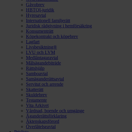
Gåvobrev
HBTQI-juridik
Hyresavtal
Internationell familjerätt
Juridisk rådgivning i hemförsäkring
Konsumenträtt
Köpekontrakt och köpebrev
Lagfart
Livsbesiktning®
LVU och LVM
Medlåntagaravtal
Målsägandebiträde
Rättshjälp
Samboavtal
Samäganderättsavtal
Servitut och arrende
Skatterätt
Skuldebrev
Testamente
Vita Arkivet
Vårdnad, boende och umgänge
Äganderättsförklaring
Äktenskapsförord
Överlåtelseavtal
Prislista