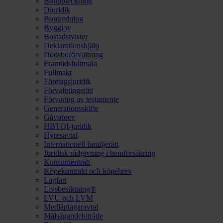
Bouppteckning
Djuridik
Boutredning
Bygglov
Bostadstvister
Deklarationshjälp
Dödsboförvaltning
Framtidsfullmakt
Fullmakt
Företagsjuridik
Förvaltningsrätt
Förvaring av testamente
Generationsskifte
Gåvobrev
HBTQI-juridik
Hyresavtal
Internationell familjerätt
Juridisk rådgivning i hemförsäkring
Konsumenträtt
Köpekontrakt och köpebrev
Lagfart
Livsbesiktning®
LVU och LVM
Medlåntagaravtal
Målsägandebiträde