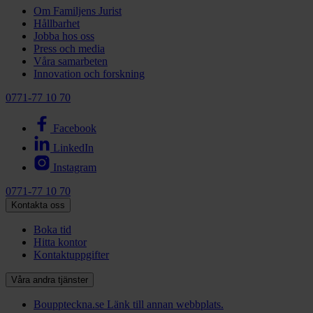
Om Familjens Jurist
Hållbarhet
Jobba hos oss
Press och media
Våra samarbeten
Innovation och forskning
0771-77 10 70
Facebook
LinkedIn
Instagram
0771-77 10 70
Kontakta oss
Boka tid
Hitta kontor
Kontaktuppgifter
Våra andra tjänster
Bouppteckna.se
Länk till annan webbplats.