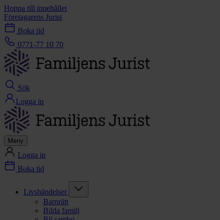
Hoppa till innehållet
Företagarens Jurist
Boka tid
0771-77 10 70
Sök
Logga in
Meny
Logga in
Boka tid
Livshändelser
Barnrätt
Bilda familj
Bli sambo