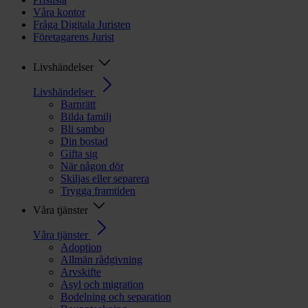
Våra kontor
Fråga Digitala Juristen
Företagarens Jurist
Livshändelser
Livshändelser
Barnrätt
Bilda familj
Bli sambo
Din bostad
Gifta sig
När någon dör
Skiljas eller separera
Trygga framtiden
Våra tjänster
Våra tjänster
Adoption
Allmän rådgivning
Arvskifte
Asyl och migration
Bodelning och separation