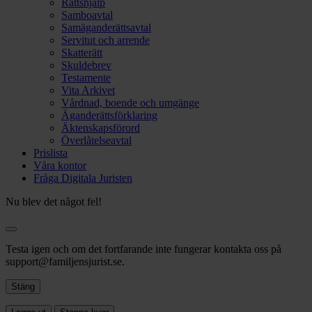
Rättshjälp
Samboavtal
Samäganderättsavtal
Servitut och arrende
Skatterätt
Skuldebrev
Testamente
Vita Arkivet
Vårdnad, boende och umgänge
Äganderättsförklaring
Äktenskapsförord
Överlåtelseavtal
Prislista
Våra kontor
Fråga Digitala Juristen
Nu blev det något fel!
Testa igen och om det fortfarande inte fungerar kontakta oss på
support@familjensjurist.se.
Stäng