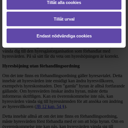
genom beslut av hyresnämnd (
HFL 1 §
). Om det finns en
Tillåt alla cookies
förhandlingsordning och en överenskommelse nåtts, ska
hyresvärden informera om detta (
HFL 19 § st. 2
).
Tillåt urval
Om det finns en hyresförhandlingsordning måste hyresvärden
förhandla om hyran med en hyresgästorganisation (t.ex.
Hyresgästföreningen). Överenskommelsen som träffas mellan
hyresvärden och hyresgästorganisationen blir då gällande. Utifrån
Endast nödvändiga cookies
det ovannämnda bör du ta reda på om det finns en
förhandlingsordning i ditt hyresavtal. Om det finns en sådan, kan du
vända dig till den hyresgästorganisation som förhandlat med
hyresvärden. På så sätt får du veta om hyreshöjningen är korrekt.
Hyreshöjning utan förhandlingsordning
Om det inte finns en förhandlingsordning gäller hyresavtalet. Detta
innebär att hyresvärden inte ensidigt kan ändra hyresvillkoren,
exempelvis hyreskostnaden. Den ”gamla” hyran är alltså fortfarande
gällande. Om hyresvärden önskar ändra hyran, måste detta
informeras skriftligen. Kan en överenskommelse inte nås, kan
hyresvärden vända sig till hyresnämnden för att ansöka om ändring
av hyresvillkoren (
JB 12 kap. 54 §
).
Detta innebär alltså att om det inte finns en förhandlingsordning,
måste hyresvärden först förhandla med er om att höja hyran. Om en
överenskommelse inte kan nås, kan hyresvärden vända sig till