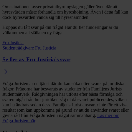
Om situationen avser privatuthyrningslagen gäller även där att
hyresvärden måste förhandla om hyreshöjning. Även i detta fall kan
dock hyresvärden vända sig till hyresnämnden.
Hoppas du fått svar på din fråga! Har du fler funderingar är du
välkommen att ställa en ny fråga.
Fru Justicia
Studentrådgivare Fru Justicia
Se fler av Fru Justicia's svar
Fråga Juristen är en tjänst där du kan söka efter svaret på juridiska
frågor. Frågorna har besvarats av studenter från Familjens Jurists
studentnätverk. Rådgivningen har utförts efter bästa förmåga och
svaren utgår från hur juridiken såg ut då svaret publicerades, vilken
kan ha ändrats sedan dess. Familjens Jurist ansvarar inte för ett visst
resultat som kan uppkomma på grund av att du använder svaret eller
givna råd från Fråga Juristen i något sammanhang.
Läs mer om
Fråga Juristen här
.