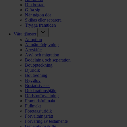
Din bostad
Gifta sig
När någon dör
Skiljas eller separera
Trygga framtiden
Våra tjänster
Adoption
Allmän rådgivning
Arvskifte
Asyl och migration
Bodelning och separation
Bouppteckning
Djuridik
Boutredning
Bygglov
Bostadstvister
Deklarationshjälp
Dödsboförvaltning
Framtidsfullmakt
Fullmakt
Företagsjuridik
Förvaltningsrätt
Förvaring av testamente
Generationsskifte