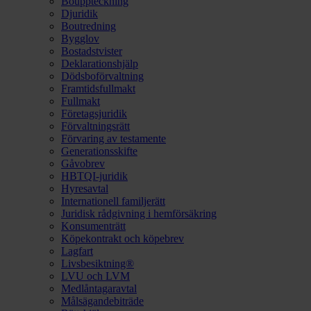
Bouppteckning
Djuridik
Boutredning
Bygglov
Bostadstvister
Deklarationshjälp
Dödsboförvaltning
Framtidsfullmakt
Fullmakt
Företagsjuridik
Förvaltningsrätt
Förvaring av testamente
Generationsskifte
Gåvobrev
HBTQI-juridik
Hyresavtal
Internationell familjerätt
Juridisk rådgivning i hemförsäkring
Konsumenträtt
Köpekontrakt och köpebrev
Lagfart
Livsbesiktning®
LVU och LVM
Medlåntagaravtal
Målsägandebiträde