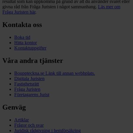
resultat som kan uppkomma på grund av att du använder svaret eller
givna råd från Fråga Juristen i något sammanhang.
Läs mer om
Fråga Juristen här
.
Kontakta oss
Boka tid
Hitta kontor
Kontaktuppgifter
Våra andra tjänster
Bouppteckna.se
Länk till annan webbplats.
Digitala Juristen
Fastighetsrätt
Fråga Juristen
Företagarens Jurist
Genväg
Artiklar
Frågor och svar
Juridisk rådgivning i hemförsäkring