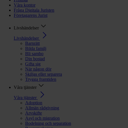
Våra kontor
Fråga Digitala Juristen
Företagarens Jurist
Livshändelser
Livshändelser
Barnrätt
Bilda familj
Bli sambo
Din bostad
Gifta sig
När någon dör
Skiljas eller separera
Trygga framtiden
Våra tjänster
Våra tjänster
Adoption
Allmän rådgivning
Arvskifte
Asyl och migration
Bodelning och separation