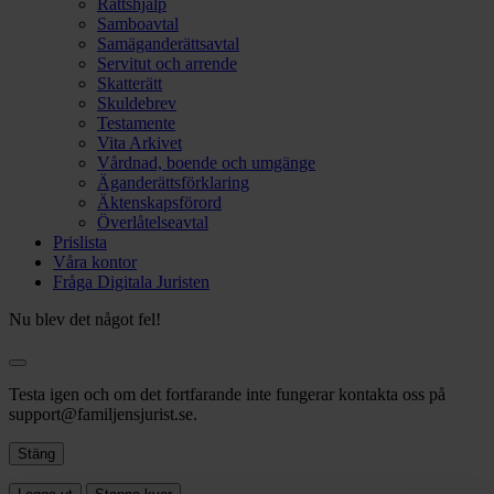
Rättshjälp
Samboavtal
Samäganderättsavtal
Servitut och arrende
Skatterätt
Skuldebrev
Testamente
Vita Arkivet
Vårdnad, boende och umgänge
Äganderättsförklaring
Äktenskapsförord
Överlåtelseavtal
Prislista
Våra kontor
Fråga Digitala Juristen
Nu blev det något fel!
Testa igen och om det fortfarande inte fungerar kontakta oss på
support@familjensjurist.se.
Stäng