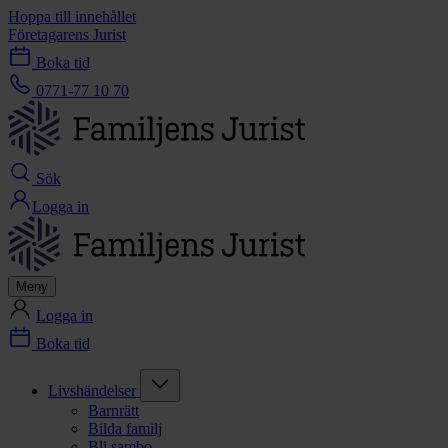
Hoppa till innehållet
Företagarens Jurist
Boka tid
0771-77 10 70
Sök
Logga in
Meny
Logga in
Boka tid
Livshändelser
Barnrätt
Bilda familj
Bli sambo