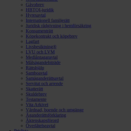
Gåvobrev
HBTQI-juridik
Hyresavtal
Internationell familjerätt
Juridisk rådgivning i hemförsäkring
Konsumenträtt
Köpekontrakt och köpebrev
Lagfart
Livsbesiktning®
LVU och LVM
Medlåntagaravtal
Målsägandebiträde
Rättshjälp
Samboavtal
Samäganderättsavtal
Servitut och arrende
Skatterätt
Skuldebrev
Testamente
Vita Arkivet
Vårdnad, boende och umgänge
Äganderättsförklaring
Äktenskapsförord
Överlåtelseavtal
Prislista