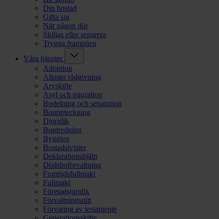
Din bostad
Gifta sig
När någon dör
Skiljas eller separera
Trygga framtiden
Våra tjänster
Adoption
Allmän rådgivning
Arvskifte
Asyl och migration
Bodelning och separation
Bouppteckning
Djuridik
Boutredning
Bygglov
Bostadstvister
Deklarationshjälp
Dödsboförvaltning
Framtidsfullmakt
Fullmakt
Företagsjuridik
Förvaltningsrätt
Förvaring av testamente
Generationsskifte