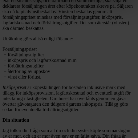
När ett småhus säljs, och däribland en sommarstuga, ska säljaren
deklarera försäljningen året efter köpekontraktet skrevs på. Säljaren
ska då kapitalvinstbeskattas. Vinsten beskattas genom att
försäljningspriset minskas med försäljningsutgifter, inköpspris,
lagfartskostnad och förbättringsutgifter. Det som återstår (vinsten)
ska därmed beskattas.
Uträkning görs alltså enligt följande:
Försäljningspriset
− försäljningsutgifter
− inköpspris och lagfartskostnad m.m.
− förbättringsutgifter
+ återföring av uppskov
= vinst eller förlust.
Inköpspriset
är köpeskillingen för bostaden inklusive mark med
tillägg för inköpsprovision, lagfartskostnad och eventuell utgift för
inteckning i fastigheten. Om huset har överlåtits genom en gåva
övertar gåvotagaren den tidigare ägarens inköpspris. Tillägg görs
sedan för eventuella förbättringsutgifter.
Din situation
Jag tolkar din fråga som att du och din syster köpte sommarstugan
av er mor, och att er mor även gav er en årlig gåva. Din fråga är