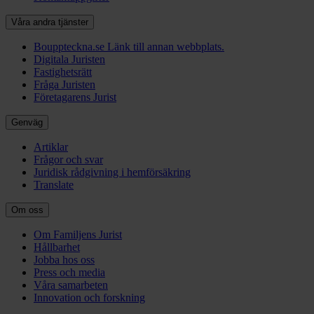
Våra andra tjänster
Bouppteckna.se
Länk till annan webbplats.
Digitala Juristen
Fastighetsrätt
Fråga Juristen
Företagarens Jurist
Genväg
Artiklar
Frågor och svar
Juridisk rådgivning i hemförsäkring
Translate
Om oss
Om Familjens Jurist
Hållbarhet
Jobba hos oss
Press och media
Våra samarbeten
Innovation och forskning