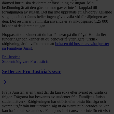
därmed hur ni ska deklarera er försäljning av stugan. Min
bedömning är att den gåva er mor gav er inte är kopplad till
försäljningen av stugan. Det har inte upprättats ett gåvobrev gällande
stugan, och det fanns heller ingen gåvoavsikt vid försäljningen av
den. Det resulterar i att ni ska använda er av inköpspriset (125 000
kr) när ni deklarerar stugan.
Hoppas att du känner att du har fått svar på din fråga! Har du fler
funderingar och känner att du behöver få ytterligare juridisk
rådgivning, är du välkommen att
boka en tid hos en av våra jurister
på Familjens Jurist
.
Fru Justicia
Studentrådgivare Fru Justicia
Se fler av Fru Justicia's svar
Fråga Juristen är en tjänst där du kan söka efter svaret på juridiska
frågor. Frågorna har besvarats av studenter från Familjens Jurists
studentnätverk. Rådgivningen har utförts efter bästa förmåga och
svaren utgår från hur juridiken såg ut då svaret publicerades, vilken
kan ha ändrats sedan dess. Familjens Jurist ansvarar inte för ett visst