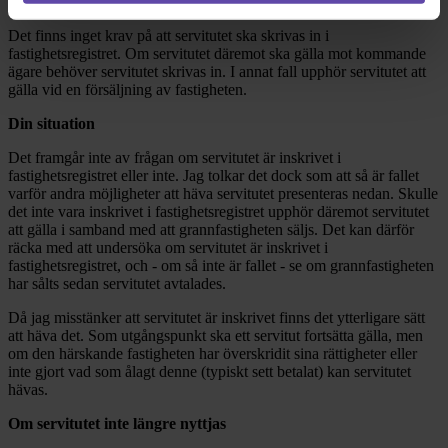
avtalet är.
Det finns inget krav på att servitutet ska skrivas in i
fastighetsregistret. Om servitutet däremot ska gälla mot kommande
ägare behöver servitutet skrivas in. I annat fall upphör servitutet att
gälla vid en försäljning av fastigheten.
Din situation
Det framgår inte av frågan om servitutet är inskrivet i
fastighetsregistret eller inte. Jag tolkar det dock som att så är fallet
varför andra möjligheter att häva servitutet presenteras nedan. Skulle
det inte vara inskrivet i fastighetsregistret upphör däremot servitutet
att gälla i samband med att grannfastigheten säljs. Det kan därför
räcka med att undersöka om servitutet är inskrivet i
fastighetsregistret, och - om så inte är fallet - se om grannfastigheten
har sålts sedan servitutet avtalades.
Då jag misstänker att servitutet är inskrivet finns det ytterligare sätt
att häva det. Som utgångspunkt ska ett servitut fortsätta gälla, men
om den härskande fastigheten har överskridit sina rättigheter eller
inte gjort vad som ålagt denne (typiskt sett betalat) kan servitutet
hävas.
Om servitutet inte längre nyttjas