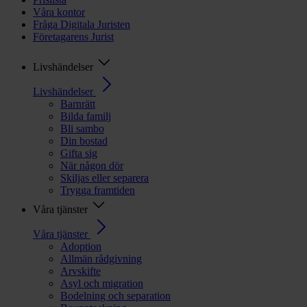
Våra kontor
Fråga Digitala Juristen
Företagarens Jurist
Livshändelser
Livshändelser
Barnrätt
Bilda familj
Bli sambo
Din bostad
Gifta sig
När någon dör
Skiljas eller separera
Trygga framtiden
Våra tjänster
Våra tjänster
Adoption
Allmän rådgivning
Arvskifte
Asyl och migration
Bodelning och separation