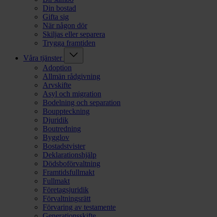
Din bostad
Gifta sig
När någon dör
Skiljas eller separera
Trygga framtiden
Våra tjänster
Adoption
Allmän rådgivning
Arvskifte
Asyl och migration
Bodelning och separation
Bouppteckning
Djuridik
Boutredning
Bygglov
Bostadstvister
Deklarationshjälp
Dödsboförvaltning
Framtidsfullmakt
Fullmakt
Företagsjuridik
Förvaltningsrätt
Förvaring av testamente
Generationsskifte