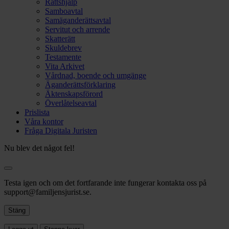
Rättshjälp
Samboavtal
Samäganderättsavtal
Servitut och arrende
Skatterätt
Skuldebrev
Testamente
Vita Arkivet
Vårdnad, boende och umgänge
Äganderättsförklaring
Äktenskapsförord
Överlåtelseavtal
Prislista
Våra kontor
Fråga Digitala Juristen
Nu blev det något fel!
Testa igen och om det fortfarande inte fungerar kontakta oss på
support@familjensjurist.se.
Stäng