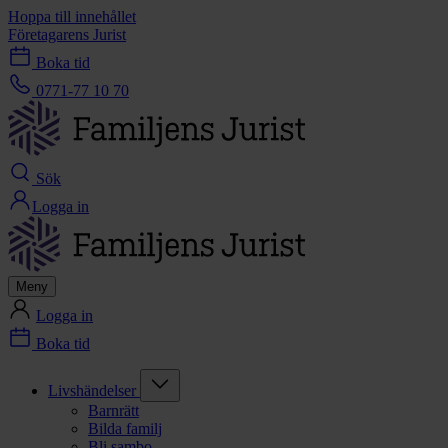
Hoppa till innehållet
Företagarens Jurist
Boka tid
0771-77 10 70
Sök
Logga in
Meny
Logga in
Boka tid
Livshändelser
Barnrätt
Bilda familj
Bli sambo