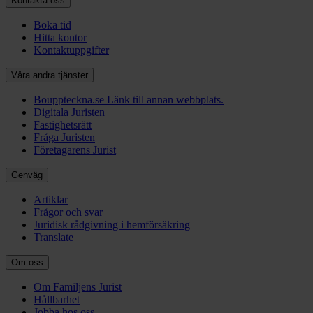
Kontakta oss
Boka tid
Hitta kontor
Kontaktuppgifter
Våra andra tjänster
Bouppteckna.se
Länk till annan webbplats.
Digitala Juristen
Fastighetsrätt
Fråga Juristen
Företagarens Jurist
Genväg
Artiklar
Frågor och svar
Juridisk rådgivning i hemförsäkring
Translate
Om oss
Om Familjens Jurist
Hållbarhet
Jobba hos oss