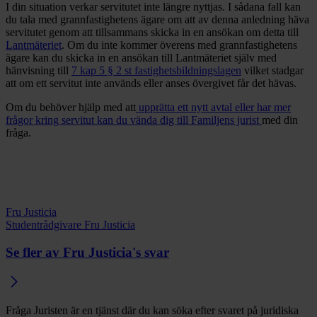
I din situation verkar servitutet inte längre nyttjas. I sådana fall kan
du tala med grannfastighetens ägare om att av denna anledning häva
servitutet genom att tillsammans skicka in en ansökan om detta till
Lantmäteriet
. Om du inte kommer överens med grannfastighetens
ägare kan du skicka in en ansökan till Lantmäteriet själv med
hänvisning till
7 kap 5 § 2 st fastighetsbildningslagen
vilket stadgar
att om ett servitut inte används eller anses övergivet får det hävas.
Om du behöver hjälp med att
upprätta ett nytt avtal eller har mer
frågor kring servitut kan du vända dig till Familjens jurist
med din
fråga.
Fru Justicia
Studentrådgivare Fru Justicia
Se fler av Fru Justicia's svar
Fråga Juristen är en tjänst där du kan söka efter svaret på juridiska