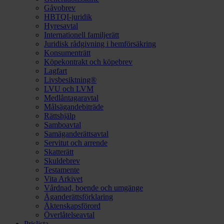
Gåvobrev
HBTQI-juridik
Hyresavtal
Internationell familjerätt
Juridisk rådgivning i hemförsäkring
Konsumenträtt
Köpekontrakt och köpebrev
Lagfart
Livsbesiktning®
LVU och LVM
Medlåntagaravtal
Målsägandebiträde
Rättshjälp
Samboavtal
Samäganderättsavtal
Servitut och arrende
Skatterätt
Skuldebrev
Testamente
Vita Arkivet
Vårdnad, boende och umgänge
Äganderättsförklaring
Äktenskapsförord
Överlåtelseavtal
Prislista