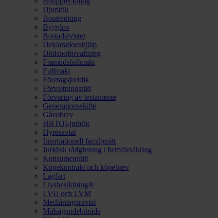
Bouppteckning
Djuridik
Boutredning
Bygglov
Bostadstvister
Deklarationshjälp
Dödsboförvaltning
Framtidsfullmakt
Fullmakt
Företagsjuridik
Förvaltningsrätt
Förvaring av testamente
Generationsskifte
Gåvobrev
HBTQI-juridik
Hyresavtal
Internationell familjerätt
Juridisk rådgivning i hemförsäkring
Konsumenträtt
Köpekontrakt och köpebrev
Lagfart
Livsbesiktning®
LVU och LVM
Medlåntagaravtal
Målsägandebiträde