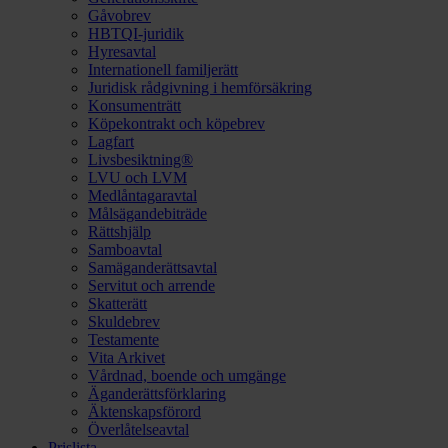
Gåvobrev
HBTQI-juridik
Hyresavtal
Internationell familjerätt
Juridisk rådgivning i hemförsäkring
Konsumenträtt
Köpekontrakt och köpebrev
Lagfart
Livsbesiktning®
LVU och LVM
Medlåntagaravtal
Målsägandebiträde
Rättshjälp
Samboavtal
Samäganderättsavtal
Servitut och arrende
Skatterätt
Skuldebrev
Testamente
Vita Arkivet
Vårdnad, boende och umgänge
Äganderättsförklaring
Äktenskapsförord
Överlåtelseavtal
Prislista