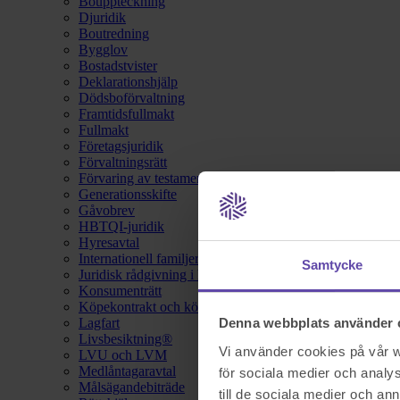
Bouppteckning
Djuridik
Boutredning
Bygglov
Bostadstvister
Deklarationshjälp
Dödsboförvaltning
Framtidsfullmakt
Fullmakt
Företagsjuridik
Förvaltningsrätt
Förvaring av testamente
Generationsskifte
Gåvobrev
HBTQI-juridik
Hyresavtal
Internationell familjerätt
Samtycke
Juridisk rådgivning i hemförsäkring
Konsumenträtt
Köpekontrakt och köpebrev
Lagfart
Denna webbplats använder 
Livsbesiktning®
Vi använder cookies på vår we
LVU och LVM
Medlåntagaravtal
för sociala medier och analys
Målsägandebiträde
till de sociala medier och a