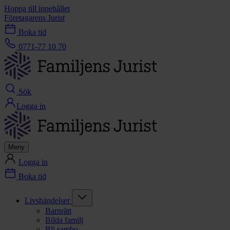
Hoppa till innehållet
Företagarens Jurist
Boka tid
0771-77 10 70
Sök
Logga in
Meny
Logga in
Boka tid
Livshändelser
Barnrätt
Bilda familj
Bli sambo