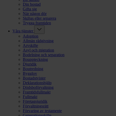
Din bostad
Gifta sig
När någon dör
Skiljas eller separera
Trygga framtiden
Våra tjänster
Adoption
Allmän rådgivning
Arvskifte
Asyl och migration
Bodelning och separation
Bouppteckning
Djuridik
Boutredning
Bygglov
Bostadstvister
Deklarationshjälp
Dödsboförvaltning
Framtidsfullmakt
Fullmakt
Företagsjuridik
Förvaltningsrätt
Förvaring av testamente
Generationsskifte