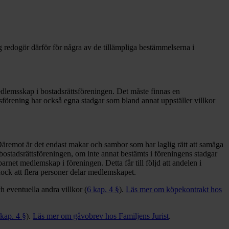
Jag redogör därför för några av de tillämpliga bestämmelserna i
edlemsskap i bostadsrättsföreningen. Det måste finnas en
tsförening har också egna stadgar som bland annat uppställer villkor
 Däremot är det endast makar och sambor som har laglig rätt att samäga
 bostadsrättsföreningen, om inte annat bestämts i föreningens stadgar
barnet medlemskap i föreningen. Detta får till följd att andelen i
ock att flera personer delar medlemskapet.
 eventuella andra villkor (
6 kap. 4 §
).
Läs mer om köpekontrakt hos
 kap. 4 §
).
Läs mer om gåvobrev hos Familjens Jurist
.