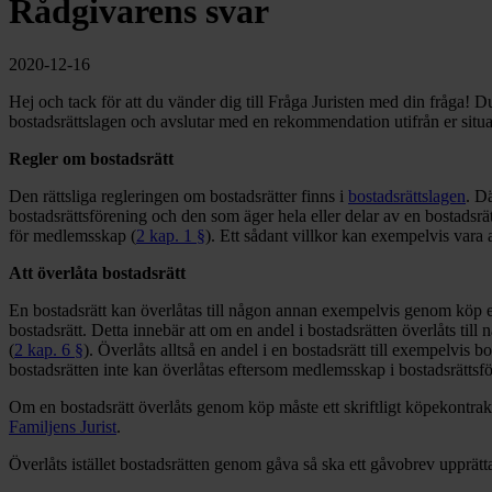
Rådgivarens svar
2020-12-16
Hej och tack för att du vänder dig till Fråga Juristen med din fråga! Du
bostadsrättslagen och avslutar med en rekommendation utifrån er situ
Regler om bostadsrätt
Den rättsliga regleringen om bostadsrätter finns i
bostadsrättslagen
. D
bostadsrättsförening och den som äger hela eller delar av en bostadsr
för medlemsskap (
2 kap. 1 §
). Ett sådant villkor kan exempelvis vara
Att överlåta bostadsrätt
En bostadsrätt kan överlåtas till någon annan exempelvis genom köp el
bostadsrätt. Detta innebär att om en andel i bostadsrätten överlåts ti
(
2 kap. 6 §
). Överlåts alltså en andel i en bostadsrätt till exempelvis 
bostadsrätten inte kan överlåtas eftersom medlemsskap i bostadsrättsf
Om en bostadsrätt överlåts genom köp måste ett skriftligt köpekontra
Familjens Jurist
.
Överlåts istället bostadsrätten genom gåva så ska ett gåvobrev upprätt