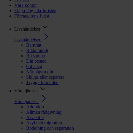
Våra kontor
Fråga Digitala Juristen
Företagarens Jurist
Livshändelser
Livshändelser
Barnrätt
Bilda familj
Bli sambo
Din bostad
Gifta sig
När någon dör
Skiljas eller separera
Trygga framtiden
Våra tjänster
Våra tjänster
Adoption
Allmän rådgivning
Arvskifte
Asyl och migration
Bodelning och separation