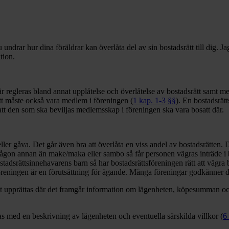
 undrar hur dina föräldrar kan överlåta del av sin bostadsrätt till dig. 
ation.
är regleras bland annat upplåtelse och överlåtelse av bostadsrätt samt m
ätt måste också vara medlem i föreningen (
1 kap. 1-3 §§
). En bostadsrät
 att den som ska beviljas medlemsskap i föreningen ska vara bosatt där.
ler gåva. Det går även bra att överlåta en viss andel av bostadsrätten.
ll någon annan än make/maka eller sambo så får personen vägras inträde i
bostadsrättsinnehavarens barn så har bostadsrättsföreningen rätt att vägra 
öreningen är en förutsättning för ägande. Många föreningar godkänner d
kt upprättas där det framgår information om lägenheten, köpesumman och
as med en beskrivning av lägenheten och eventuella särskilda villkor (
6