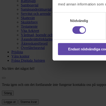
Rättshjälp
med annan information som du 
Samboavtal
Samäganderättsavtal
Servitut och arrende
Samtyckesval
Skatterätt
Nödvändig
Skuldebrev
Testamente
Vita Arkivet
Vårdnad, boende och umgänge
Äganderättsförklaring
Äktenskapsförord
Överlåtelseavtal
Endast nödvändiga co
Prislista
Våra kontor
Fråga Digitala Juristen
Nu blev det något fel!
Testa igen och om det fortfarande inte fungerar kontakta oss på suppor
Stäng
Logga ut
Stanna kvar