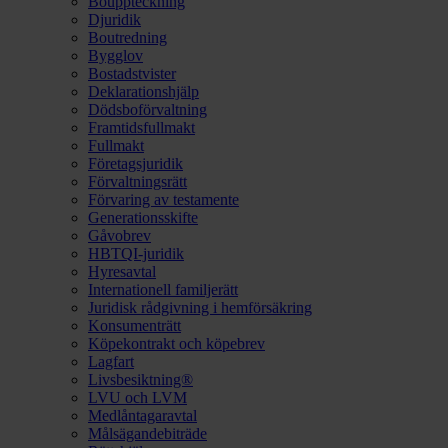
Bouppteckning
Djuridik
Boutredning
Bygglov
Bostadstvister
Deklarationshjälp
Dödsboförvaltning
Framtidsfullmakt
Fullmakt
Företagsjuridik
Förvaltningsrätt
Förvaring av testamente
Generationsskifte
Gåvobrev
HBTQI-juridik
Hyresavtal
Internationell familjerätt
Juridisk rådgivning i hemförsäkring
Konsumenträtt
Köpekontrakt och köpebrev
Lagfart
Livsbesiktning®
LVU och LVM
Medlåntagaravtal
Målsägandebiträde