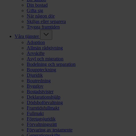
Din bostad
Gifta sig
När någon dör
Skiljas eller separera
Trygga framtiden
Våra tjänster
Adoption
Allmän rådgivning
Arvskifte
Asyl och migration
Bodelning och separation
Bouppteckning
Djuridik
Boutredning
Bygglov
Bostadstvister
Deklarationshjälp
Dödsboförvaltning
Framtidsfullmakt
Fullmakt
Företagsjuridik
Förvaltningsrätt
Förvaring av testamente
Generationsskifte