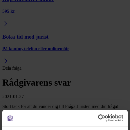
595 kr
Boka tid med jurist
På kontor, telefon eller onlinemöte
Dela fråga
Rådgivarens svar
2021-01-27
Stort tack för att du vänder dig till Fråga Juristen med din fråga!
Nedan kommer en redogörelse för vad som gäller och hur du kan gå
vidare i din situation. Jag kommer främst att besvara din fråga med
stöd ur
jordabalken
och
utsökningsbalken
.