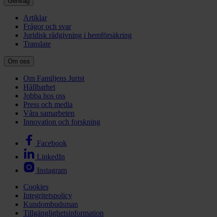
Genväg
Artiklar
Frågor och svar
Juridisk rådgivning i hemförsäkring
Translate
Om oss
Om Familjens Jurist
Hållbarhet
Jobba hos oss
Press och media
Våra samarbeten
Innovation och forskning
Facebook
LinkedIn
Instagram
Cookies
Integritetspolicy
Kundombudsman
Tillgänglighetsinformation