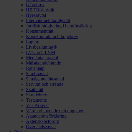
Gåvobrev
HBTQI-juridik
Hyresavtal
Internationell familjerätt
Juridisk rådgivning i hemförsäkring
Konsumenträtt
Köpekontrakt och köpebrev
Lagfart
Livsbesiktning®
LVU och LVM
Medlåntagaravtal
Målsägandebiträde
Rättshjälp
Samboavtal
Samäganderättsavtal
Servitut och arrende
Skatterätt
Skuldebrev
Testamente
Vita Arkivet
Vårdnad, boende och umgänge
Äganderättsförklaring
Äktenskapsförord
Överlåtelseavtal
Prislista