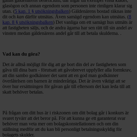
gallas gäldenärens beneficium, där ingår till exempel vissa kläder,
glasögon och annan egendom som personen inte rimligen klarar sig
utan. (
5 kap. 1 § utsökningsbalken
) Gäldenärens bostad räknas inte
dit och
kan
därför utmätas. Även samägd egendom kan utmätas. (
8
kap. 8 § utsökningsbalken
) Det vanliga om ett samägt hus utmäts är
att fastigheten säljs, och de andra ägarna har sen rätt till sin andel av
vinsten medan gäldenärens andel går till att betala skulderna. .
Vad kan du göra?
Det är alltså möjligt för dig att ge bort din del av fastigheten som
gåva till dina barn - förutsatt att gåvobrevet uppfyller alla formkrav,
att din sambo godkänner det samt att en god man godkänner
överlåtelsen om barnen är minderåriga. Det är även viktigt att se
över hur ersättningen för gåvan går till eftersom det kan leda till att
skatt behöver betalas.
På frågan om ditt hus är i riskzonen om ditt bolag går i konkurs är
svaret tyvärr att det beror på. För att kunna ge ett garanterat svar
behöver man veta mer om bolagskonstellationen och om din
ställning medför att du kan bli personligt betalningsskyldig för
bolagets skulder.