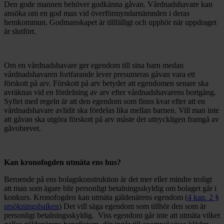
Den gode mannen behöver godkänna gåvan. Vårdnadshavare kan
ansöka om en god man vid överförmyndarnämnden i deras
hemkommun. Godmanskapet är tillfälligt och upphör när uppdraget
är slutfört.
Om en vårdnadshavare ger egendom till sina barn medan
vårdnadshavaren fortfarande lever presumeras gåvan vara ett
förskott på arv. Förskott på arv betyder att egendomen senare ska
avräknas vid en fördelning av arv efter vårdnadshavarens bortgång.
Syftet med regeln är att den egendom som finns kvar efter att en
vårdnadshavare avlidit ska fördelas lika mellan barnen. Vill man inte
att gåvan ska utgöra förskott på arv måste det uttryckligen framgå av
gåvobrevet.
Kan kronofogden utmäta ens hus?
Beroende på ens bolagskonstruktion är det mer eller mindre troligt
att man som ägare blir personligt betalningsskyldig om bolaget går i
konkurs. Kronofogden kan utmäta gäldenärens egendom (
4 kap. 2 §
utsökningsbalken
) Det vill säga egendom som tillhör den som är
personligt betalningsskyldig. Viss egendom går inte att utmäta vilket