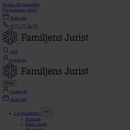
Hoppa till innehållet
Företagarens Jurist
Boka tid
0771-77 10 70
Sök
Logga in
Meny
Logga in
Boka tid
Livshändelser
Barnrätt
Bilda familj
Bli sambo