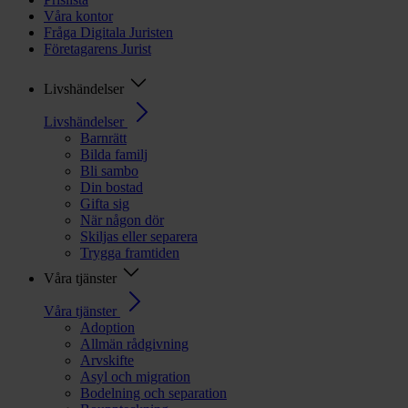
Våra kontor
Fråga Digitala Juristen
Företagarens Jurist
Livshändelser
Livshändelser
Barnrätt
Bilda familj
Bli sambo
Din bostad
Gifta sig
När någon dör
Skiljas eller separera
Trygga framtiden
Våra tjänster
Våra tjänster
Adoption
Allmän rådgivning
Arvskifte
Asyl och migration
Bodelning och separation