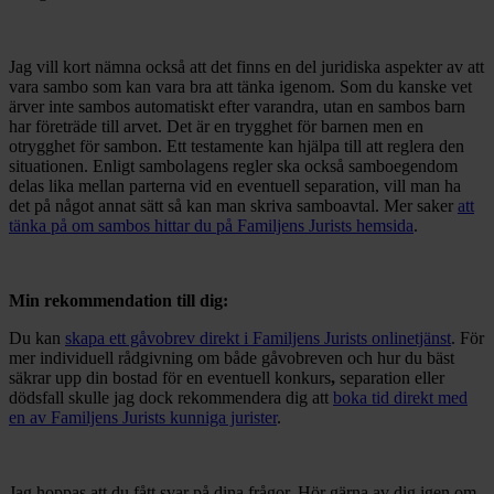
Jag vill kort nämna också att det finns en del juridiska aspekter av att
vara sambo som kan vara bra att tänka igenom. Som du kanske vet
ärver inte sambos automatiskt efter varandra, utan en sambos barn
har företräde till arvet. Det är en trygghet för barnen men en
otrygghet för sambon. Ett testamente kan hjälpa till att reglera den
situationen. Enligt sambolagens regler ska också samboegendom
delas lika mellan parterna vid en eventuell separation, vill man ha
det på något annat sätt så kan man skriva samboavtal. Mer saker
att
tänka på om sambos hittar du på Familjens Jurists hemsida
.
Min rekommendation till dig:
Du kan
skapa ett gåvobrev direkt i Familjens Jurists onlinetjänst
. För
mer individuell rådgivning om både gåvobreven och hur du bäst
säkrar upp din bostad för en eventuell konkurs
,
separation eller
dödsfall skulle jag dock rekommendera dig att
boka tid direkt med
en av Familjens Jurists kunniga jurister
.
Jag hoppas att du fått svar på dina frågor. Hör gärna av dig igen om