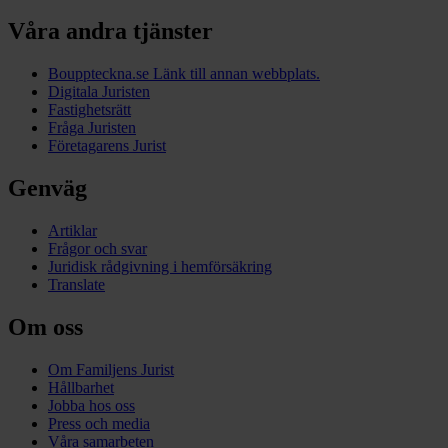
Våra andra tjänster
Bouppteckna.se
Länk till annan webbplats.
Digitala Juristen
Fastighetsrätt
Fråga Juristen
Företagarens Jurist
Genväg
Artiklar
Frågor och svar
Juridisk rådgivning i hemförsäkring
Translate
Om oss
Om Familjens Jurist
Hållbarhet
Jobba hos oss
Press och media
Våra samarbeten