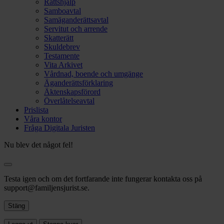
Rättshjälp
Samboavtal
Samäganderättsavtal
Servitut och arrende
Skatterätt
Skuldebrev
Testamente
Vita Arkivet
Vårdnad, boende och umgänge
Äganderättsförklaring
Äktenskapsförord
Överlåtelseavtal
Prislista
Våra kontor
Fråga Digitala Juristen
Nu blev det något fel!
Testa igen och om det fortfarande inte fungerar kontakta oss på
support@familjensjurist.se.
Stäng