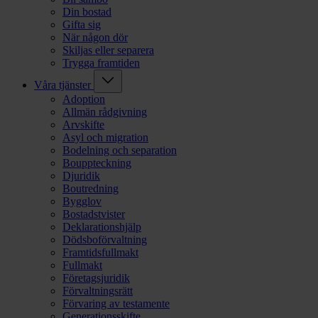
Din bostad
Gifta sig
När någon dör
Skiljas eller separera
Trygga framtiden
Våra tjänster
Adoption
Allmän rådgivning
Arvskifte
Asyl och migration
Bodelning och separation
Bouppteckning
Djuridik
Boutredning
Bygglov
Bostadstvister
Deklarationshjälp
Dödsboförvaltning
Framtidsfullmakt
Fullmakt
Företagsjuridik
Förvaltningsrätt
Förvaring av testamente
Generationsskifte