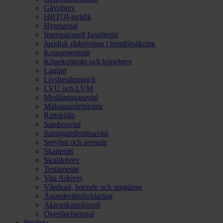
Gåvobrev
HBTQI-juridik
Hyresavtal
Internationell familjerätt
Juridisk rådgivning i hemförsäkring
Konsumenträtt
Köpekontrakt och köpebrev
Lagfart
Livsbesiktning®
LVU och LVM
Medlåntagaravtal
Målsägandebiträde
Rättshjälp
Samboavtal
Samäganderättsavtal
Servitut och arrende
Skatterätt
Skuldebrev
Testamente
Vita Arkivet
Vårdnad, boende och umgänge
Äganderättsförklaring
Äktenskapsförord
Överlåtelseavtal
Prislista