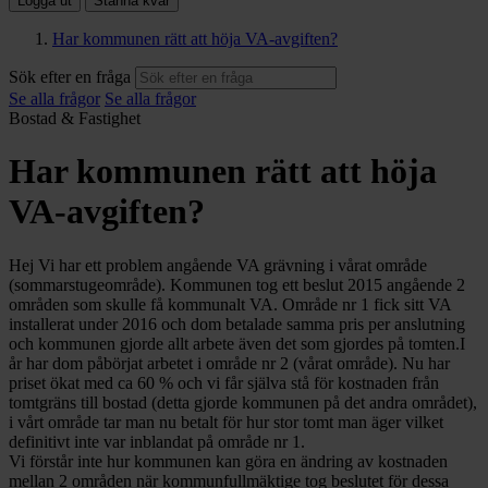
Logga ut
Stanna kvar
Har kommunen rätt att höja VA-avgiften?
Sök efter en fråga
Se alla frågor
Se alla frågor
Bostad & Fastighet
Har kommunen rätt att höja
VA-avgiften?
Hej Vi har ett problem angående VA grävning i vårat område
(sommarstugeområde). Kommunen tog ett beslut 2015 angående 2
områden som skulle få kommunalt VA. Område nr 1 fick sitt VA
installerat under 2016 och dom betalade samma pris per anslutning
och kommunen gjorde allt arbete även det som gjordes på tomten.I
år har dom påbörjat arbetet i område nr 2 (vårat område). Nu har
priset ökat med ca 60 % och vi får själva stå för kostnaden från
tomtgräns till bostad (detta gjorde kommunen på det andra området),
i vårt område tar man nu betalt för hur stor tomt man äger vilket
definitivt inte var inblandat på område nr 1.
Vi förstår inte hur kommunen kan göra en ändring av kostnaden
mellan 2 områden när kommunfullmäktige tog beslutet för dessa