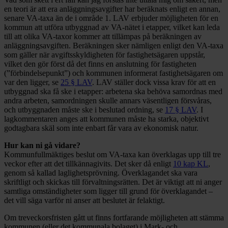
en teori är att era anläggningsavgifter har beräknats enligt en annan,
senare VA-taxa än de i område 1. LAV erbjuder möjligheten för en
kommun att utföra utbyggnad av VA-nätet i etapper, vilket kan leda
till att olika VA-taxor kommer att tillämpas på beräkningen av
anläggningsavgiften. Beräkningen sker nämligen enligt den VA-taxa
som gäller när avgiftsskyldigheten för fastighetsägaren uppstår,
vilket den gör först då det finns en anslutning för fastigheten
(”förbindelsepunkt”) och kommunen informerat fastighetsägaren om
var den ligger, se
25 § LAV
. LAV ställer dock vissa krav för att en
utbyggnad ska få ske i etapper: arbetena ska behöva samordnas med
andra arbeten, samordningen skulle annars väsentligen försvåras,
och utbyggnaden måste ske i beslutad ordning, se
17 § LAV
. I
lagkommentaren anges att kommunen måste ha starka, objektivt
godtagbara skäl som inte enbart får vara av ekonomisk natur.
Hur kan ni gå vidare?
Kommunfullmäktiges beslut om VA-taxa kan överklagas upp till tre
veckor efter att det tillkännagivits. Det sker då enligt
10 kap KL
,
genom så kallad laglighetsprövning. Överklagandet ska vara
skriftligt och skickas till förvaltningsrätten. Det är viktigt att ni anger
samtliga omständigheter som ligger till grund för överklagandet –
det vill säga varför ni anser att beslutet är felaktigt.
Om treveckorsfristen gått ut finns fortfarande möjligheten att stämma
kommunen (eller det kommunala bolaget) i Mark- och