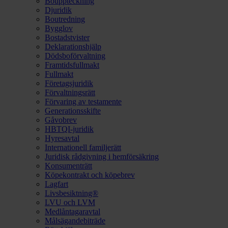
Bouppteckning
Djuridik
Boutredning
Bygglov
Bostadstvister
Deklarationshjälp
Dödsboförvaltning
Framtidsfullmakt
Fullmakt
Företagsjuridik
Förvaltningsrätt
Förvaring av testamente
Generationsskifte
Gåvobrev
HBTQI-juridik
Hyresavtal
Internationell familjerätt
Juridisk rådgivning i hemförsäkring
Konsumenträtt
Köpekontrakt och köpebrev
Lagfart
Livsbesiktning®
LVU och LVM
Medlåntagaravtal
Målsägandebiträde