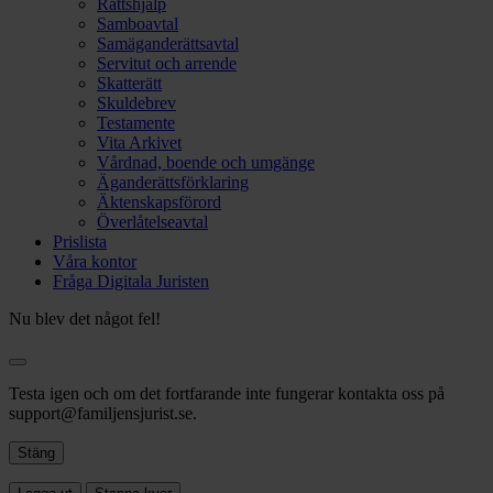
Rättshjälp
Samboavtal
Samäganderättsavtal
Servitut och arrende
Skatterätt
Skuldebrev
Testamente
Vita Arkivet
Vårdnad, boende och umgänge
Äganderättsförklaring
Äktenskapsförord
Överlåtelseavtal
Prislista
Våra kontor
Fråga Digitala Juristen
Nu blev det något fel!
Testa igen och om det fortfarande inte fungerar kontakta oss på
support@familjensjurist.se.
Stäng