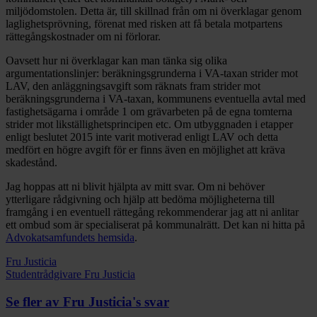
miljödomstolen. Detta är, till skillnad från om ni överklagar genom
laglighetsprövning, förenat med risken att få betala motpartens
rättegångskostnader om ni förlorar.
Oavsett hur ni överklagar kan man tänka sig olika
argumentationslinjer: beräkningsgrunderna i VA-taxan strider mot
LAV, den anläggningsavgift som räknats fram strider mot
beräkningsgrunderna i VA-taxan, kommunens eventuella avtal med
fastighetsägarna i område 1 om grävarbeten på de egna tomterna
strider mot likställighetsprincipen etc. Om utbyggnaden i etapper
enligt beslutet 2015 inte varit motiverad enligt LAV och detta
medfört en högre avgift för er finns även en möjlighet att kräva
skadestånd.
Jag hoppas att ni blivit hjälpta av mitt svar. Om ni behöver
ytterligare rådgivning och hjälp att bedöma möjligheterna till
framgång i en eventuell rättegång rekommenderar jag att ni anlitar
ett ombud som är specialiserat på kommunalrätt. Det kan ni hitta på
Advokatsamfundets hemsida
.
Fru Justicia
Studentrådgivare Fru Justicia
Se fler av Fru Justicia's svar