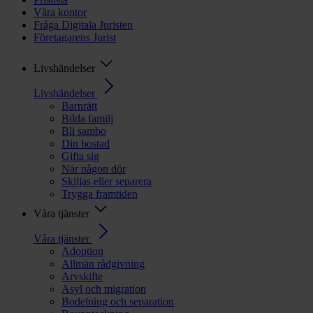
Våra kontor
Fråga Digitala Juristen
Företagarens Jurist
Livshändelser
Livshändelser
Barnrätt
Bilda familj
Bli sambo
Din bostad
Gifta sig
När någon dör
Skiljas eller separera
Trygga framtiden
Våra tjänster
Våra tjänster
Adoption
Allmän rådgivning
Arvskifte
Asyl och migration
Bodelning och separation