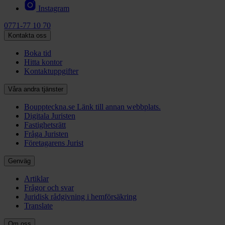
Instagram
0771-77 10 70
Kontakta oss
Boka tid
Hitta kontor
Kontaktuppgifter
Våra andra tjänster
Bouppteckna.se
Länk till annan webbplats.
Digitala Juristen
Fastighetsrätt
Fråga Juristen
Företagarens Jurist
Genväg
Artiklar
Frågor och svar
Juridisk rådgivning i hemförsäkring
Translate
Om oss