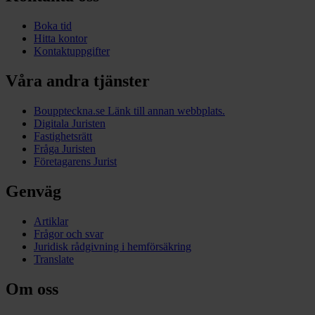
Boka tid
Hitta kontor
Kontaktuppgifter
Våra andra tjänster
Bouppteckna.se
Länk till annan webbplats.
Digitala Juristen
Fastighetsrätt
Fråga Juristen
Företagarens Jurist
Genväg
Artiklar
Frågor och svar
Juridisk rådgivning i hemförsäkring
Translate
Om oss