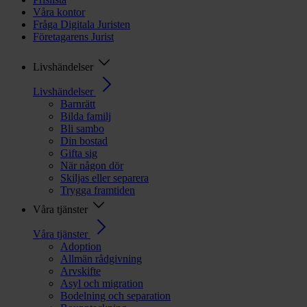
Våra kontor
Fråga Digitala Juristen
Företagarens Jurist
Livshändelser
Livshändelser
Barnrätt
Bilda familj
Bli sambo
Din bostad
Gifta sig
När någon dör
Skiljas eller separera
Trygga framtiden
Våra tjänster
Våra tjänster
Adoption
Allmän rådgivning
Arvskifte
Asyl och migration
Bodelning och separation