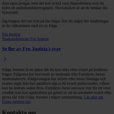
dina egna pengar, men det kan också vara dispositionen som du
krävt att andrahandshyresgästen. Huvudsaken är att du betalar din
hyresvärd.
Jag hoppas det var svar på din fråga. Har du några fler funderingar
är du välkommen med en ny fråga.
Fru Justicia
Studentrådgivare Fru Justicia
Se fler av Fru Justicia's svar
Fråga Juristen är en tjänst där du kan söka efter svaret på juridiska
frågor. Frågorna har besvarats av studenter från Familjens Jurists
studentnätverk. Rådgivningen har utförts efter bästa förmåga och
svaren utgår från hur juridiken såg ut då svaret publicerades, vilken
kan ha ändrats sedan dess. Familjens Jurist ansvarar inte för ett visst
resultat som kan uppkomma på grund av att du använder svaret eller
givna råd från Fråga Juristen i något sammanhang.
Läs mer om
Fråga Juristen här
.
Kontakta oss