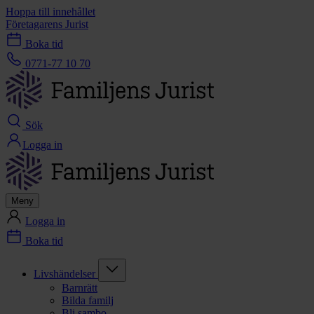
Hoppa till innehållet
Företagarens Jurist
Boka tid
0771-77 10 70
Sök
Logga in
Meny
Logga in
Boka tid
Livshändelser
Barnrätt
Bilda familj
Bli sambo