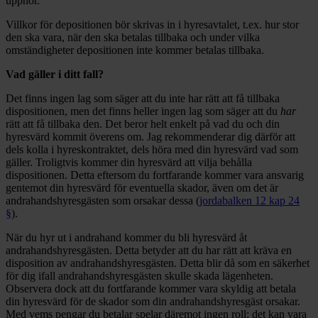
upphör.
Villkor för depositionen bör skrivas in i hyresavtalet, t.ex. hur stor
den ska vara, när den ska betalas tillbaka och under vilka
omständigheter depositionen inte kommer betalas tillbaka.
Vad gäller i ditt fall?
Det finns ingen lag som säger att du inte har rätt att få tillbaka
dispositionen, men det finns heller ingen lag som säger att du
har
rätt att få tillbaka den. Det beror helt enkelt på vad du och din
hyresvärd kommit överens om. Jag rekommenderar dig därför att
dels kolla i hyreskontraktet, dels höra med din hyresvärd vad som
gäller. Troligtvis kommer din hyresvärd att vilja behålla
dispositionen. Detta eftersom du fortfarande kommer vara ansvarig
gentemot din hyresvärd för eventuella skador, även om det är
andrahandshyresgästen som orsakar dessa (
jordabalken 12 kap 24
§
).
När du hyr ut i andrahand kommer du bli hyresvärd åt
andrahandshyresgästen. Detta betyder att du har rätt att kräva en
disposition av andrahandshyresgästen. Detta blir då som en säkerhet
för dig ifall andrahandshyresgästen skulle skada lägenheten.
Observera dock att du fortfarande kommer vara skyldig att betala
din hyresvärd för de skador som din andrahandshyresgäst orsakar.
Med vems pengar du betalar spelar däremot ingen roll: det kan vara