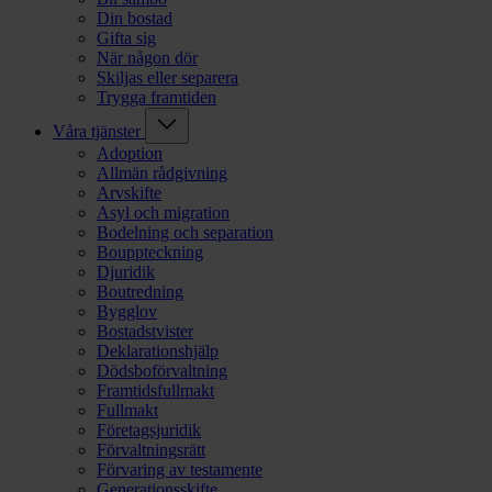
Din bostad
Gifta sig
När någon dör
Skiljas eller separera
Trygga framtiden
Våra tjänster
Adoption
Allmän rådgivning
Arvskifte
Asyl och migration
Bodelning och separation
Bouppteckning
Djuridik
Boutredning
Bygglov
Bostadstvister
Deklarationshjälp
Dödsboförvaltning
Framtidsfullmakt
Fullmakt
Företagsjuridik
Förvaltningsrätt
Förvaring av testamente
Generationsskifte