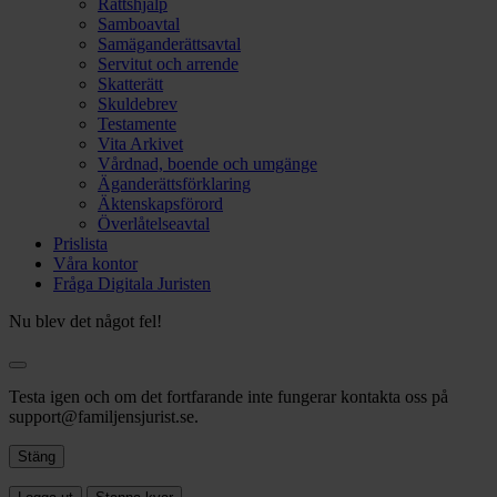
Rättshjälp
Samboavtal
Samäganderättsavtal
Servitut och arrende
Skatterätt
Skuldebrev
Testamente
Vita Arkivet
Vårdnad, boende och umgänge
Äganderättsförklaring
Äktenskapsförord
Överlåtelseavtal
Prislista
Våra kontor
Fråga Digitala Juristen
Nu blev det något fel!
Testa igen och om det fortfarande inte fungerar kontakta oss på
support@familjensjurist.se.
Stäng