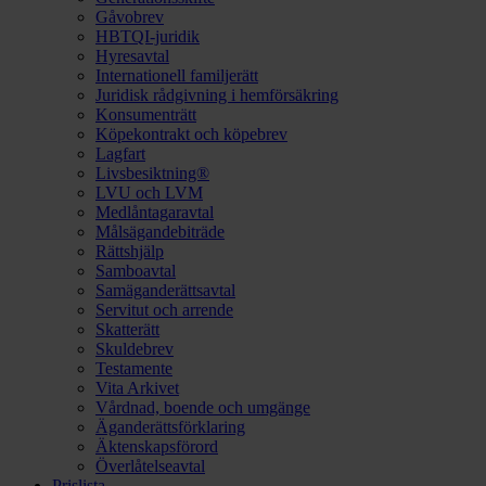
Gåvobrev
HBTQI-juridik
Hyresavtal
Internationell familjerätt
Juridisk rådgivning i hemförsäkring
Konsumenträtt
Köpekontrakt och köpebrev
Lagfart
Livsbesiktning®
LVU och LVM
Medlåntagaravtal
Målsägandebiträde
Rättshjälp
Samboavtal
Samäganderättsavtal
Servitut och arrende
Skatterätt
Skuldebrev
Testamente
Vita Arkivet
Vårdnad, boende och umgänge
Äganderättsförklaring
Äktenskapsförord
Överlåtelseavtal
Prislista