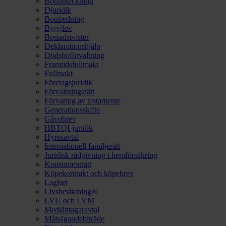
Bouppteckning
Djuridik
Boutredning
Bygglov
Bostadstvister
Deklarationshjälp
Dödsboförvaltning
Framtidsfullmakt
Fullmakt
Företagsjuridik
Förvaltningsrätt
Förvaring av testamente
Generationsskifte
Gåvobrev
HBTQI-juridik
Hyresavtal
Internationell familjerätt
Juridisk rådgivning i hemförsäkring
Konsumenträtt
Köpekontrakt och köpebrev
Lagfart
Livsbesiktning®
LVU och LVM
Medlåntagaravtal
Målsägandebiträde