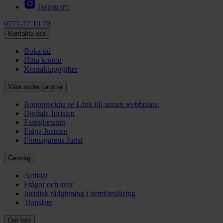
Instagram
0771-77 10 70
Kontakta oss
Boka tid
Hitta kontor
Kontaktuppgifter
Våra andra tjänster
Bouppteckna.se
Länk till annan webbplats.
Digitala Juristen
Fastighetsrätt
Fråga Juristen
Företagarens Jurist
Genväg
Artiklar
Frågor och svar
Juridisk rådgivning i hemförsäkring
Translate
Om oss