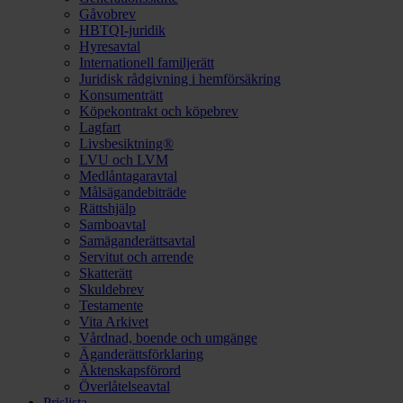
Gåvobrev
HBTQI-juridik
Hyresavtal
Internationell familjerätt
Juridisk rådgivning i hemförsäkring
Konsumenträtt
Köpekontrakt och köpebrev
Lagfart
Livsbesiktning®
LVU och LVM
Medlåntagaravtal
Målsägandebiträde
Rättshjälp
Samboavtal
Samäganderättsavtal
Servitut och arrende
Skatterätt
Skuldebrev
Testamente
Vita Arkivet
Vårdnad, boende och umgänge
Äganderättsförklaring
Äktenskapsförord
Överlåtelseavtal
Prislista