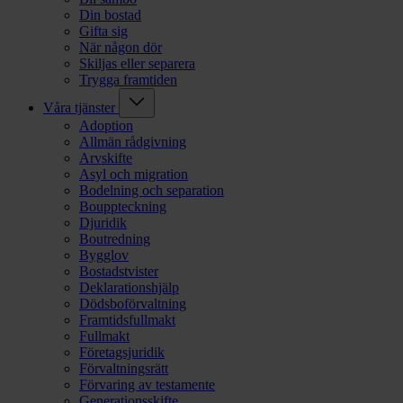
Din bostad
Gifta sig
När någon dör
Skiljas eller separera
Trygga framtiden
Våra tjänster
Adoption
Allmän rådgivning
Arvskifte
Asyl och migration
Bodelning och separation
Bouppteckning
Djuridik
Boutredning
Bygglov
Bostadstvister
Deklarationshjälp
Dödsboförvaltning
Framtidsfullmakt
Fullmakt
Företagsjuridik
Förvaltningsrätt
Förvaring av testamente
Generationsskifte