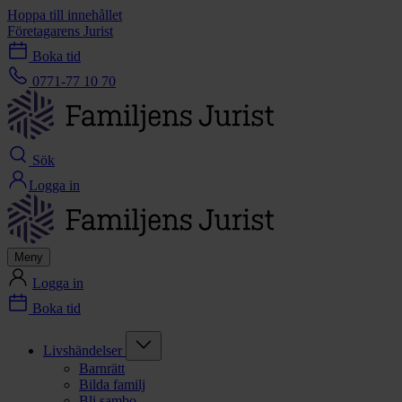
Hoppa till innehållet
Företagarens Jurist
Boka tid
0771-77 10 70
Sök
Logga in
Meny
Logga in
Boka tid
Livshändelser
Barnrätt
Bilda familj
Bli sambo