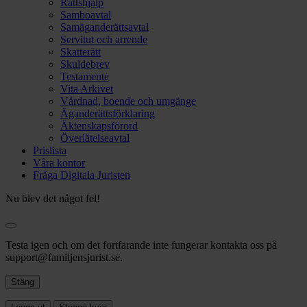
Rättshjälp
Samboavtal
Samäganderättsavtal
Servitut och arrende
Skatterätt
Skuldebrev
Testamente
Vita Arkivet
Vårdnad, boende och umgänge
Äganderättsförklaring
Äktenskapsförord
Överlåtelseavtal
Prislista
Våra kontor
Fråga Digitala Juristen
Nu blev det något fel!
Testa igen och om det fortfarande inte fungerar kontakta oss på
support@familjensjurist.se.
Stäng