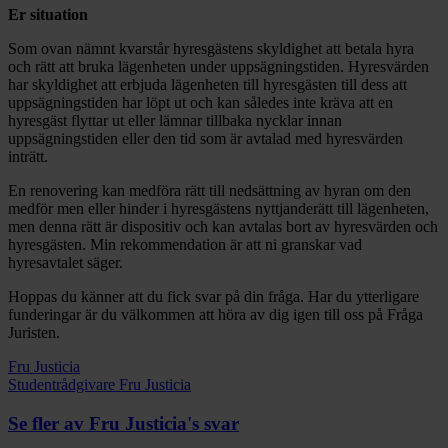
Er situation
Som ovan nämnt kvarstår hyresgästens skyldighet att betala hyra
och rätt att bruka lägenheten under uppsägningstiden. Hyresvärden
har skyldighet att erbjuda lägenheten till hyresgästen till dess att
uppsägningstiden har löpt ut och kan således inte kräva att en
hyresgäst flyttar ut eller lämnar tillbaka nycklar innan
uppsägningstiden eller den tid som är avtalad med hyresvärden
inträtt.
En renovering kan medföra rätt till nedsättning av hyran om den
medför men eller hinder i hyresgästens nyttjanderätt till lägenheten,
men denna rätt är dispositiv och kan avtalas bort av hyresvärden och
hyresgästen. Min rekommendation är att ni granskar vad
hyresavtalet säger.
Hoppas du känner att du fick svar på din fråga. Har du ytterligare
funderingar är du välkommen att höra av dig igen till oss på Fråga
Juristen.
Fru Justicia
Studentrådgivare Fru Justicia
Se fler av Fru Justicia's svar