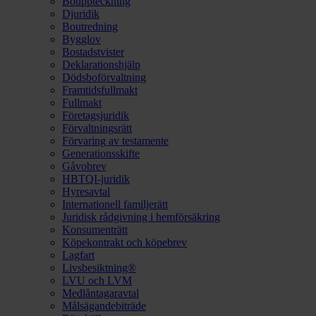
Bouppteckning
Djuridik
Boutredning
Bygglov
Bostadstvister
Deklarationshjälp
Dödsboförvaltning
Framtidsfullmakt
Fullmakt
Företagsjuridik
Förvaltningsrätt
Förvaring av testamente
Generationsskifte
Gåvobrev
HBTQI-juridik
Hyresavtal
Internationell familjerätt
Juridisk rådgivning i hemförsäkring
Konsumenträtt
Köpekontrakt och köpebrev
Lagfart
Livsbesiktning®
LVU och LVM
Medlåntagaravtal
Målsägandebiträde