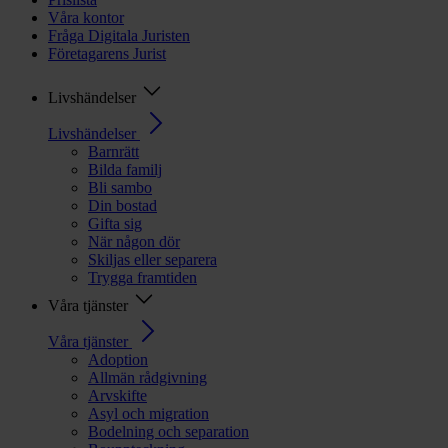
Våra kontor
Fråga Digitala Juristen
Företagarens Jurist
Livshändelser
Livshändelser
Barnrätt
Bilda familj
Bli sambo
Din bostad
Gifta sig
När någon dör
Skiljas eller separera
Trygga framtiden
Våra tjänster
Våra tjänster
Adoption
Allmän rådgivning
Arvskifte
Asyl och migration
Bodelning och separation