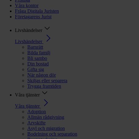
Våra kontor
Fråga Digitala Juristen
Företagarens Jurist
Livshändelser
Livshändelser
Barnrätt
Bilda familj
Bli sambo
Din bostad
Gifta sig
När någon dör
Skiljas eller separera
Trygga framtiden
Våra tjänster
Våra tjänster
Adoption
Allmän rådgivning
Arvskifte
Asyl och migration
Bodelning och separation