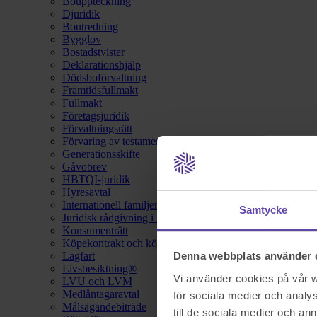
Bouppteckning
Djuridik
Boutredning
Bygglov
Bostadstvister
Deklarationshjälp
Dödsboförvaltning
Framtidsfullmakt
Fullmakt
Företagsjuridik
Förvaltningsrätt
Förvaring av testamente
Generationsskifte
Gåvobrev
HBTQI-juridik
Hyresavtal
Internationell familjerätt
Samtycke
Juridisk rådgivning i hemförsäkring
Konsumenträtt
Köpekontrakt och köpebrev
Lagfart
Denna webbplats använder 
Livsbesiktning®
Vi använder cookies på vår we
LVU och LVM
Medlåntagaravtal
för sociala medier och analys
Målsägandebiträde
till de sociala medier och a