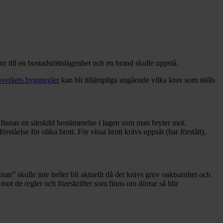
rr till en bostadsrättslägenhet och en brand skulle uppstå.
verkets byggregler
kan bli tillämpliga angående vilka krav som ställs
rd finnas en särskild bestämmelse i lagen som man bryter mot.
örståelse för olika brott. För vissa brott krävs uppsåt (har förstått),
nan” skulle inte heller bli aktuellt då det krävs grov oaktsamhet och
 mot de regler och föreskrifter som finns om dörrar så blir