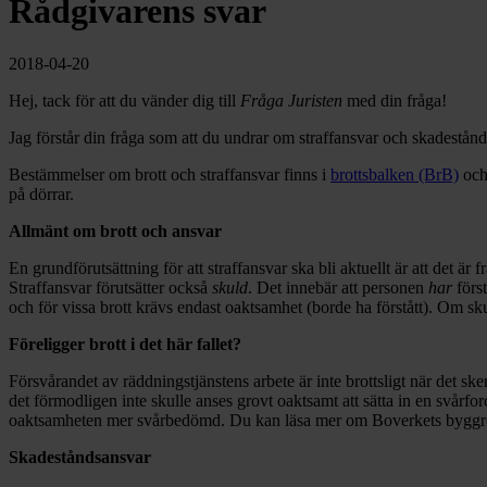
Rådgivarens svar
2018-04-20
Hej, tack för att du vänder dig till
Fråga Juristen
med din fråga!
Jag förstår din fråga som att du undrar om straffansvar och skadestånds
Bestämmelser om brott och straffansvar finns i
brottsbalken (BrB)
och
på dörrar.
Allmänt om brott och ansvar
En grundförutsättning för att straffansvar ska bli aktuellt är att det 
Straffansvar förutsätter också
skuld
. Det innebär att personen
har
först
och för vissa brott krävs endast oaktsamhet (borde ha förstått). Om skul
Föreligger brott i det här fallet?
Försvårandet av räddningstjänstens arbete är inte brottsligt när det sk
det förmodligen inte skulle anses grovt oaktsamt att sätta in en svårfor
oaktsamheten mer svårbedömd. Du kan läsa mer om Boverkets byggr
Skadeståndsansvar