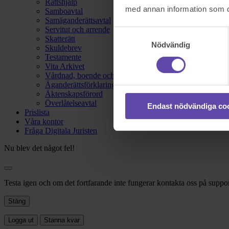
Rättshjälp
med annan information som du 
Samboavtal
Samäganderättsavtal
Servitut och arrende
Samtyckesval
Skatterätt
Nödvändig
Skuldebrev
Testamente
Vita Arkivet
Vårdnad, boende och umgänge
Äganderättsförklaring
Äktenskapsförord
Överlåtelseavtal
Endast nödvändiga co
Prislista
Våra kontor
Fråga Digitala Juristen
Nu blev det något fel!
Testa igen och om det fortfarande inte fungerar kontakta oss på suppor
Stäng
Logga ut
Stanna kvar