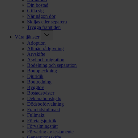
Din bostad
Gifta sig
När någon dör
Skiljas eller separera
Trygga framtiden
Våra tjänster
Adoption
Allmän rådgivning
Arvskifte
Asyl och migration
Bodelning och separation
Bouppteckning
Djuridik
Boutredning
Bygglov
Bostadstvister
Deklarationshjälp
Dödsboförvaltning
Framtidsfullmakt
Fullmakt
Företagsjuridik
Förvaltningsrätt
Förvaring av testamente
Generationsskifte