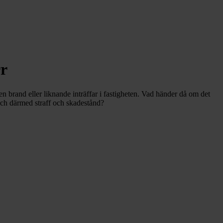
rr
 en brand eller liknande inträffar i fastigheten. Vad händer då om det
t och därmed straff och skadestånd?