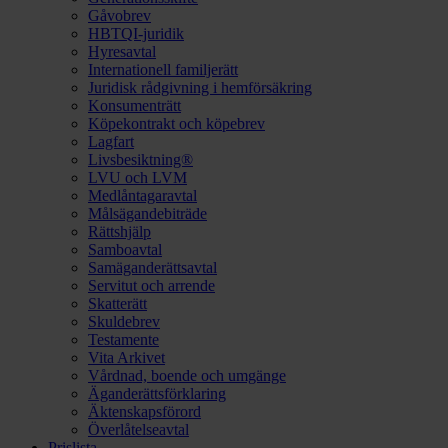
Gåvobrev
HBTQI-juridik
Hyresavtal
Internationell familjerätt
Juridisk rådgivning i hemförsäkring
Konsumenträtt
Köpekontrakt och köpebrev
Lagfart
Livsbesiktning®
LVU och LVM
Medlåntagaravtal
Målsägandebiträde
Rättshjälp
Samboavtal
Samäganderättsavtal
Servitut och arrende
Skatterätt
Skuldebrev
Testamente
Vita Arkivet
Vårdnad, boende och umgänge
Äganderättsförklaring
Äktenskapsförord
Överlåtelseavtal
Prislista