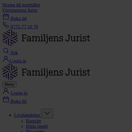
Hoppa till innehållet
Företagarens Jurist
Boka tid
0771-77 10 70
Sök
Logga in
Meny
Logga in
Boka tid
Livshändelser
Barnrätt
Bilda familj
Bli sambo