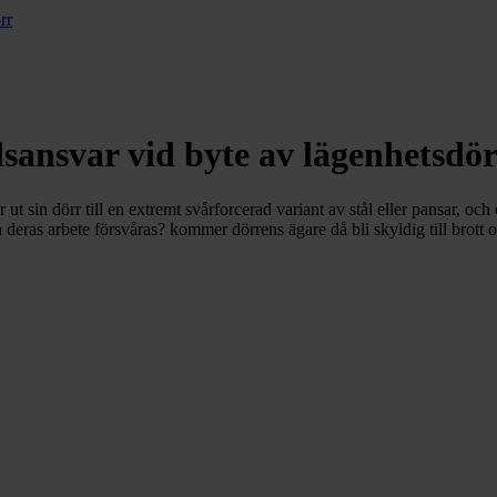
rr
sansvar vid byte av lägenhetsdö
ut sin dörr till en extremt svårforcerad variant av stål eller pansar, och
h deras arbete försvåras? kommer dörrens ägare då bli skyldig till brot