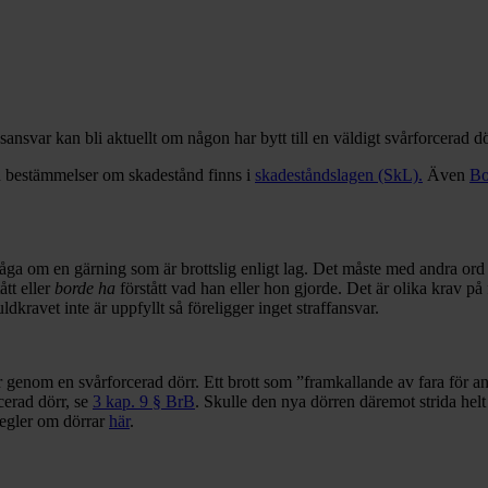
ansvar kan bli aktuellt om någon har bytt till en väldigt svårforcerad dö
 bestämmelser om skadestånd finns i
skadeståndslagen (SkL).
Även
Bo
är fråga om en gärning som är brottslig enligt lag. Det måste med andra o
ått eller
borde ha
förstått vad han eller hon gjorde. Det är olika krav på f
dkravet inte är uppfyllt så föreligger inget straffansvar.
er genom en svårforcerad dörr. Ett brott som ”framkallande av fara för an
cerad dörr, se
3 kap. 9 § BrB
. Skulle den nya dörren däremot strida helt
egler om dörrar
här
.