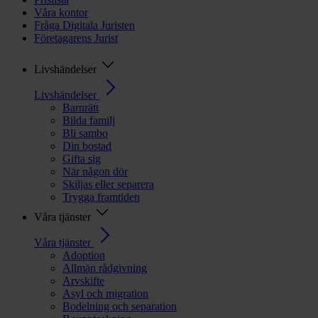
Våra kontor
Fråga Digitala Juristen
Företagarens Jurist
Livshändelser
Livshändelser
Barnrätt
Bilda familj
Bli sambo
Din bostad
Gifta sig
När någon dör
Skiljas eller separera
Trygga framtiden
Våra tjänster
Våra tjänster
Adoption
Allmän rådgivning
Arvskifte
Asyl och migration
Bodelning och separation