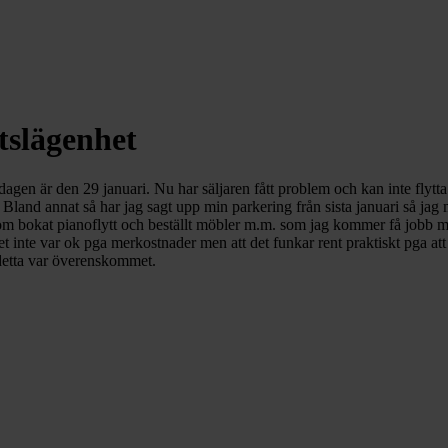
ttslägenhet
sdagen är den 29 januari. Nu har säljaren fått problem och kan inte flytta 
nd annat så har jag sagt upp min parkering från sista januari så jag må
tom bokat pianoflytt och beställt möbler m.m. som jag kommer få jobb me
det inte var ok pga merkostnader men att det funkar rent praktiskt pga at
 detta var överenskommet.