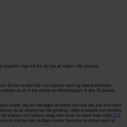
gt respektive lag och hur du kan gå vidare i din situation.
och får inte avvika från vad köparen med fog kunnat förutsätta
ämner du att ni har avtalat att tillträdesdagen är den 29 januari,
 fullgöra köpet, om det föreligger ett hinder som han inte kan övervinna
 nämner du att säljaren har fått problem, vilket eventuellt kan medföra
 för köparen och säljaren insåg eller borde ha insett detta enligt
25 §
 kontroll som han inte skäligen kunde förväntas ha räknat med vid