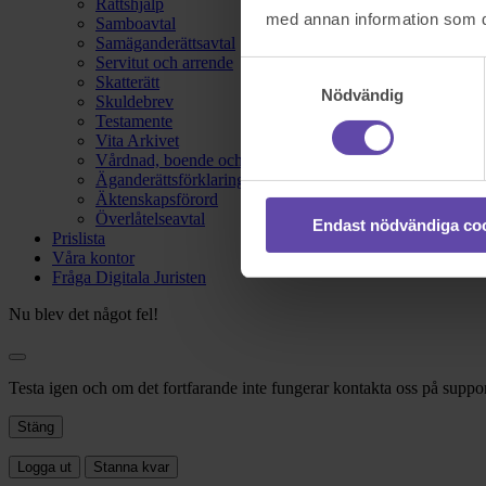
Rättshjälp
med annan information som du 
Samboavtal
Samäganderättsavtal
Servitut och arrende
Samtyckesval
Skatterätt
Nödvändig
Skuldebrev
Testamente
Vita Arkivet
Vårdnad, boende och umgänge
Äganderättsförklaring
Äktenskapsförord
Överlåtelseavtal
Endast nödvändiga co
Prislista
Våra kontor
Fråga Digitala Juristen
Nu blev det något fel!
Testa igen och om det fortfarande inte fungerar kontakta oss på suppor
Stäng
Logga ut
Stanna kvar