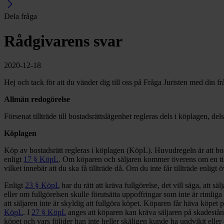
Dela fråga
Rådgivarens svar
2020-12-18
Hej och tack för att du vänder dig till oss på Fråga Juristen med din f
Allmän redogörelse
Försenat tillträde till bostadsrättslägenhet regleras dels i köplagen, d
Köplagen
Köp av bostadsrätt regleras i köplagen (KöpL). Huvudregeln är att bo
enligt
17 § KöpL
. Om köparen och säljaren kommer överens om en tilltr
vilket innebär att du ska få tillträde då. Om du inte får tillträde enlig
Enligt
23 § KöpL
har du rätt att kräva fullgörelse, det vill säga, att s
eller om fullgörelsen skulle förutsätta uppoffringar som inte är rimliga
att säljaren inte är skyldig att fullgöra köpet. Köparen får häva köpet 
KöpL
. I
27 § KöpL
anges att köparen kan kräva säljaren på skadestånd
köpet och vars följder han inte heller skäligen kunde ha undvikit eller