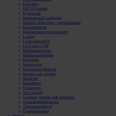
Gåvobrev
HBTQI-juridik
Hyresavtal
Internationell familjerätt
Juridisk rådgivning i hemförsäkring
Konsumenträtt
Köpekontrakt och köpebrev
Lagfart
Livsbesiktning®
LVU och LVM
Medlåntagaravtal
Målsägandebiträde
Rättshjälp
Samboavtal
Samäganderättsavtal
Servitut och arrende
Skatterätt
Skuldebrev
Testamente
Vita Arkivet
Vårdnad, boende och umgänge
Äganderättsförklaring
Äktenskapsförord
Överlåtelseavtal
Prislista