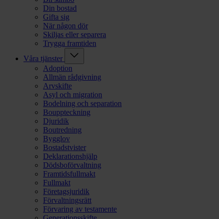
Din bostad
Gifta sig
När någon dör
Skiljas eller separera
Trygga framtiden
Våra tjänster
Adoption
Allmän rådgivning
Arvskifte
Asyl och migration
Bodelning och separation
Bouppteckning
Djuridik
Boutredning
Bygglov
Bostadstvister
Deklarationshjälp
Dödsboförvaltning
Framtidsfullmakt
Fullmakt
Företagsjuridik
Förvaltningsrätt
Förvaring av testamente
Generationsskifte