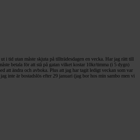
ut i tid utan måste skjuta på tillträdesdagen en vecka. Har jag rätt till
ste betala för att stå på gatan vilket kostar 10kr/timma (i 5 dygn)
d att ändra och avboka. Plus att jag har tagit ledigt veckan som var
t jag inte är bostadslös efter 29 januari (jag bor hos min sambo men vi