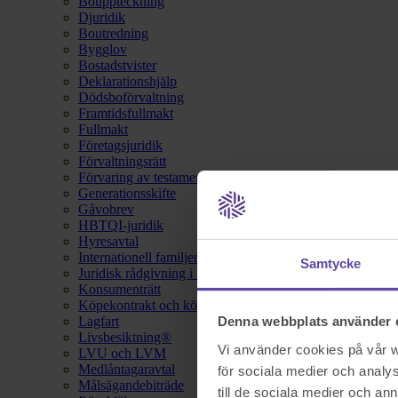
Bouppteckning
Djuridik
Boutredning
Bygglov
Bostadstvister
Deklarationshjälp
Dödsboförvaltning
Framtidsfullmakt
Fullmakt
Företagsjuridik
Förvaltningsrätt
Förvaring av testamente
Generationsskifte
Gåvobrev
HBTQI-juridik
Hyresavtal
Internationell familjerätt
Samtycke
Juridisk rådgivning i hemförsäkring
Konsumenträtt
Köpekontrakt och köpebrev
Lagfart
Denna webbplats använder 
Livsbesiktning®
Vi använder cookies på vår we
LVU och LVM
Medlåntagaravtal
för sociala medier och analys
Målsägandebiträde
till de sociala medier och a