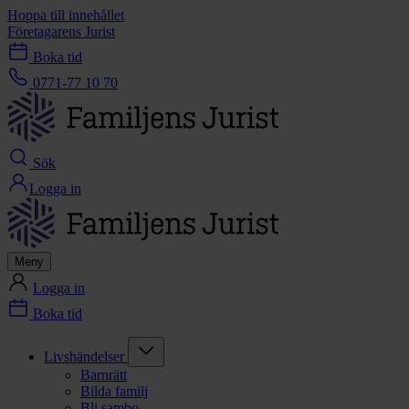
Hoppa till innehållet
Företagarens Jurist
Boka tid
0771-77 10 70
Sök
Logga in
Meny
Logga in
Boka tid
Livshändelser
Barnrätt
Bilda familj
Bli sambo