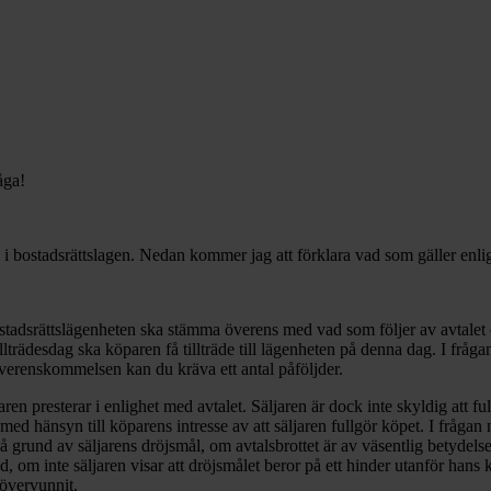
råga!
els i bostadsrättslagen. Nedan kommer jag att förklara vad som gäller enli
stadsrättslägenheten ska stämma överens med vad som följer av avtalet 
ädesdag ska köparen få tillträde till lägenheten på denna dag. I frågan n
t överenskommelsen kan du kräva ett antal påföljder.
äljaren presterar i enlighet med avtalet. Säljaren är dock inte skyldig att
 med hänsyn till köparens intresse av att säljaren fullgör köpet. I frågan
på grund av säljarens dröjsmål, om avtalsbrottet är av väsentlig betydelse
, om inte säljaren visar att dröjsmålet beror på ett hinder utanför hans
 övervunnit.