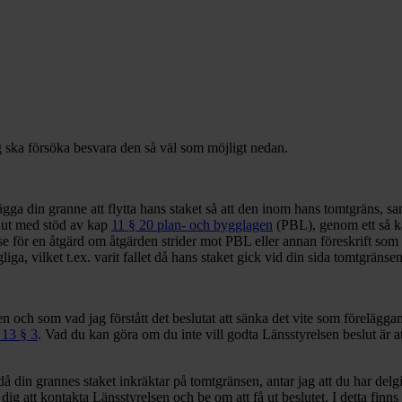
Jag ska försöka besvara den så väl som möjligt nedan.
ägga din granne att flytta hans staket så att den inom hans tomtgräns, sa
lut med stöd av kap
11 § 20 plan- och bygglagen
(PBL), genom ett så kal
else för en åtgärd om åtgärden strider mot PBL eller annan föreskrift s
iga, vilket t.ex. varit fallet då hans staket gick vid din sida tomtgränse
sen och som vad jag förstått det beslutat att sänka det vite som föreläg
13 § 3
. Vad du kan göra om du inte vill godta Länsstyrelsen beslut är a
å din grannes staket inkräktar på tomtgränsen, antar jag att du har delgi
a dig att kontakta Länsstyrelsen och be om att få ut beslutet. I detta finn