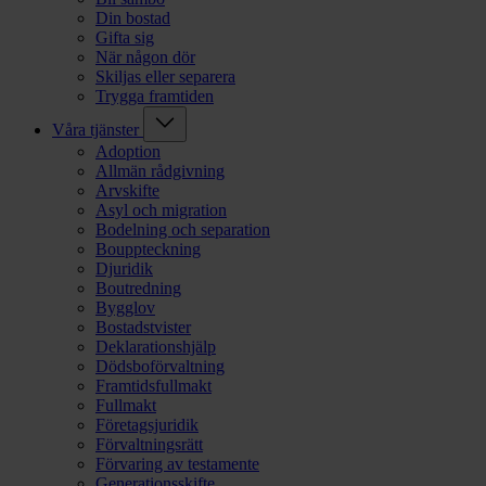
Din bostad
Gifta sig
När någon dör
Skiljas eller separera
Trygga framtiden
Våra tjänster
Adoption
Allmän rådgivning
Arvskifte
Asyl och migration
Bodelning och separation
Bouppteckning
Djuridik
Boutredning
Bygglov
Bostadstvister
Deklarationshjälp
Dödsboförvaltning
Framtidsfullmakt
Fullmakt
Företagsjuridik
Förvaltningsrätt
Förvaring av testamente
Generationsskifte