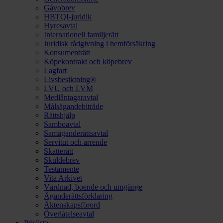
Gåvobrev
HBTQI-juridik
Hyresavtal
Internationell familjerätt
Juridisk rådgivning i hemförsäkring
Konsumenträtt
Köpekontrakt och köpebrev
Lagfart
Livsbesiktning®
LVU och LVM
Medlåntagaravtal
Målsägandebiträde
Rättshjälp
Samboavtal
Samäganderättsavtal
Servitut och arrende
Skatterätt
Skuldebrev
Testamente
Vita Arkivet
Vårdnad, boende och umgänge
Äganderättsförklaring
Äktenskapsförord
Överlåtelseavtal
Prislista