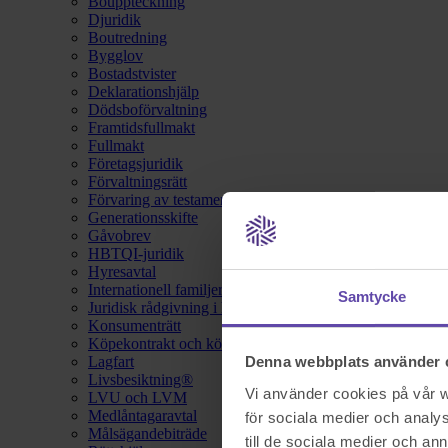
Bouppteckning
Djuridik
Boutredning
Bygglov
Bostadstvister
Deklarationshjälp
Dödsboförvaltning
Framtidsfullmakt
Fullmakt
Företagsjuridik
Förvaltningsrätt
Förvaring av testamente
Generationsskifte
Gåvobrev
HBTQI-juridik
Hyresavtal
Internationell familjerätt
Samtycke
Juridisk rådgivning i hemförsäkring
Konsumenträtt
Köpekontrakt och köpebrev
Lagfart
Denna webbplats använder 
Livsbesiktning®
Vi använder cookies på vår we
LVU och LVM
Medlåntagaravtal
för sociala medier och analys
Målsägandebiträde
till de sociala medier och a