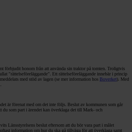
mt förbjudit honom från att använda sin traktor på tomten. Troligtvis
lat "rättelseföreläggande". Ett rättelseföreläggande innebär i princip
om meddelats med stöd av lagen (se mer information hos
Boverket
). Med
n.
gandet är förenat med om det inte följs. Beslut av kommunen som går
tt du som part i ärendet kan överklaga det till Mark- och
vits Länsstyrelsens beslut eftersom att du bör vara part i målet
s oftast information om hur du ska gå tillväga för att överklaga samt