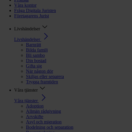
Våra kontor
Fråga Digitala Juristen
Företagarens Jurist
Livshändelser
Livshändelser
Barnrätt
Bilda familj
Bli sambo
Din bostad
Gifta sig
När någon dör
Skiljas eller separera
Trygga framtiden
Våra tjänster
Våra tjänster
Adoption
Allmän rådgivning
Arvskifte
Asyl och migration
Bodelning och separation