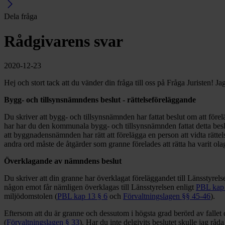
Dela fråga
Rådgivarens svar
2020-12-23
Hej och stort tack att du vänder din fråga till oss på Fråga Juristen! 
Bygg- och tillsynsnämndens beslut - rättelseföreläggande
Du skriver att bygg- och tillsynsnämnden har fattat beslut om att förel
har har du den kommunala bygg- och tillsynsnämnden fattat detta bes
att byggnadensnämnden har rätt att förelägga en person att vidta rätt
andra ord måste de åtgärder som granne förelades att rätta ha varit olagl
Överklagande av nämndens beslut
Du skriver att din granne har överklagat föreläggandet till Länsstyrel
någon emot får nämligen överklagas till Länsstyrelsen enligt
PBL kap 
miljödomstolen (
PBL kap 13 § 6
och
Förvaltningslagen §§ 45-46
).
Eftersom att du är granne och dessutom i högsta grad berörd av fallet d
(
Förvaltningslagen § 33
). Har du inte delgivits beslutet skulle jag råd