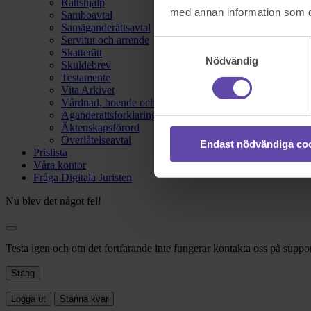
Rättshjälp
med annan information som du 
Samboavtal
Samäganderättsavtal
Servitut och arrende
Samtyckesval
Skatterätt
Nödvändig
Skuldebrev
Testamente
Vita Arkivet
Vårdnad, boende och umgänge
Äganderättsförklaring
Äktenskapsförord
Överlåtelseavtal
Endast nödvändiga co
Prislista
Våra kontor
Fråga Digitala Juristen
Nu blev det något fel!
Testa igen och om det fortfarande inte fungerar kontakta oss på suppor
Stäng
Logga ut
Stanna kvar