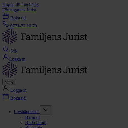
Hoppa till innehållet
Företagarens Jurist
Boka tid
0771-77 10 70
Sök
Logga in
Meny
Logga in
Boka tid
Livshändelser
Barnrätt
Bilda familj
Bli sambo