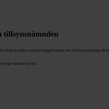
h tillsynsnämnden
a flytta en staket som han byggde mellan min och hans tomt pga att ha
ver höga summan på vite.