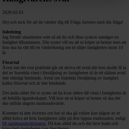
2020-02-01
Hej och tack för att du vänder dig till Fråga Juristen med din fråga!
Inledning
Jag förstår situationen som så att du och dina syskon samäger en
fastighet tillsammans. Din syster vill nu att ni köper ut henne men att
hon ska ha rätt till en värdeökning om ni säljer fastigheten inom 10
år.
Föravtal
Även om det rent praktiskt går att skriva ett avtal där hon skulle få ta
del av framtida vinst i försäljning av fastigheten så är ett sådant avtal
inte rättsligt bindande. Avtal om framtida försäljning av fastighet
kallas föravtal och är inte bindande.
Det ända sättet för er syster att ha kvar rätten till vinst i fastigheten är
att behålla ägandeskapet. Vill hon att ni köper ut henne så ska det
ske utifrån dagens marknadsvärde.
Kommer ni inte överens om hur ni ska gå vidare kan någon av er
alltid kräva att hela fastigheten säljs på den öppna marknaden, enligt
6§ samäganderättslagen
. Då kan alltid du och din bror buda och
köpa hela fastigheten i en försäljning.