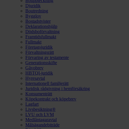
Bouppteckning
Djuridik
Boutredning
Bygglov
Bostadstvister
Deklarationshjälp
Dödsboförvaltning
Framtidsfullmakt
Fullmakt
Företagsjuridik
Förvaltningsrätt
Förvaring av testamente
Generationsskifte
Gåvobrev
HBTQI-juridik
Hyresavtal
Internationell familjerätt
Juridisk rådgivning i hemförsäkring
Konsumenträtt
Köpekontrakt och köpebrev
Lagfart
Livsbesiktning®
LVU och LVM
Medlåntagaravtal
Målsägandebiträde