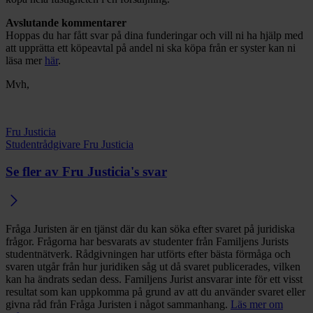
Avslutande kommentarer
Hoppas du har fått svar på dina funderingar och vill ni ha hjälp med
att upprätta ett köpeavtal på andel ni ska köpa från er syster kan ni
läsa mer
här
.
Mvh,
Fru Justicia
Studentrådgivare Fru Justicia
Se fler av Fru Justicia's svar
Fråga Juristen är en tjänst där du kan söka efter svaret på juridiska
frågor. Frågorna har besvarats av studenter från Familjens Jurists
studentnätverk. Rådgivningen har utförts efter bästa förmåga och
svaren utgår från hur juridiken såg ut då svaret publicerades, vilken
kan ha ändrats sedan dess. Familjens Jurist ansvarar inte för ett visst
resultat som kan uppkomma på grund av att du använder svaret eller
givna råd från Fråga Juristen i något sammanhang.
Läs mer om