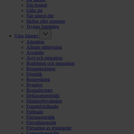
Din bostad
Gifta sig
När någon dör
Skiljas eller separera
Trygga framtiden
Våra tjänster
Adoption
Allmän rådgivning
Arvskifte
Asyl och migration
Bodelning och separation
Bouppteckning
Djuridik
Boutredning
Bygglov
Bostadstvister
Deklarationshjälp
Dödsboförvaltning
Framtidsfullmakt
Fullmakt
Företagsjuridik
Förvaltningsrätt
Förvaring av testamente
Generationsskifte