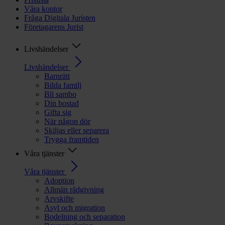
Våra kontor
Fråga Digitala Juristen
Företagarens Jurist
Livshändelser
Livshändelser
Barnrätt
Bilda familj
Bli sambo
Din bostad
Gifta sig
När någon dör
Skiljas eller separera
Trygga framtiden
Våra tjänster
Våra tjänster
Adoption
Allmän rådgivning
Arvskifte
Asyl och migration
Bodelning och separation