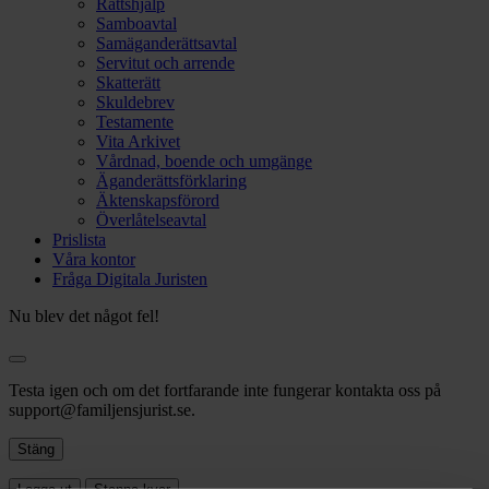
Rättshjälp
Samboavtal
Samäganderättsavtal
Servitut och arrende
Skatterätt
Skuldebrev
Testamente
Vita Arkivet
Vårdnad, boende och umgänge
Äganderättsförklaring
Äktenskapsförord
Överlåtelseavtal
Prislista
Våra kontor
Fråga Digitala Juristen
Nu blev det något fel!
Testa igen och om det fortfarande inte fungerar kontakta oss på
support@familjensjurist.se.
Stäng