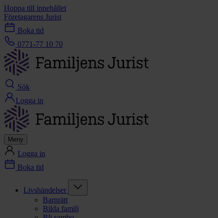
Hoppa till innehållet
Företagarens Jurist
Boka tid
0771-77 10 70
Sök
Logga in
Meny
Logga in
Boka tid
Livshändelser
Barnrätt
Bilda familj
Bli sambo