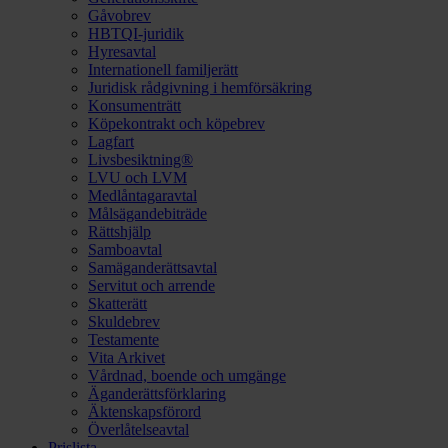
Gåvobrev
HBTQI-juridik
Hyresavtal
Internationell familjerätt
Juridisk rådgivning i hemförsäkring
Konsumenträtt
Köpekontrakt och köpebrev
Lagfart
Livsbesiktning®
LVU och LVM
Medlåntagaravtal
Målsägandebiträde
Rättshjälp
Samboavtal
Samäganderättsavtal
Servitut och arrende
Skatterätt
Skuldebrev
Testamente
Vita Arkivet
Vårdnad, boende och umgänge
Äganderättsförklaring
Äktenskapsförord
Överlåtelseavtal
Prislista