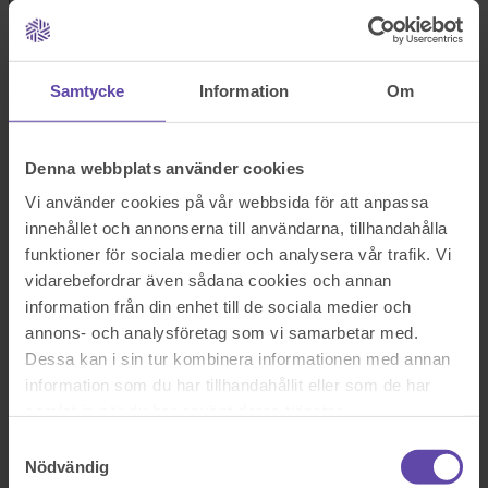
Logga ut
Stanna kvar
Föravtal - fastighet
Sök efter en fråga
Samtycke
Information
Om
Se alla frågor
Se alla frågor
Bostad & Fastighet
Föravtal - fastighet
Denna webbplats använder cookies
Vi använder cookies på vår webbsida för att anpassa
Hej!
innehållet och annonserna till användarna, tillhandahålla
funktioner för sociala medier och analysera vår trafik. Vi
Vi är 3 syskon som tillsammans har ärvt ett äldre fritidshus. Nu vill
vidarebefordrar även sådana cookies och annan
en av oss bli utlöst och vi är
överens om priset. Syskonet som vill bli utlöst kräver dock ett avtal
information från din enhet till de sociala medier och
där syftet är att hon har rätt att kompenseras för skillnaden mellan
annons- och analysföretag som vi samarbetar med.
dagens marknadsvärde (om det överstiger utköpspriset) och
Dessa kan i sin tur kombinera informationen med annan
utköpspriset vid en eventuell extern försäljning inom 10 år.
information som du har tillhandahållit eller som de har
Vi har två frågor angående avtalet:
samlat in när du har använt deras tjänster.
1 Fastigheten är idag i dåligt skick och vi som ska ha det kvar
Samtyckesval
kommer de närmaste åren att
Nödvändig
spendera flera 100 000-tals kronor på underhåll och renoveringar.