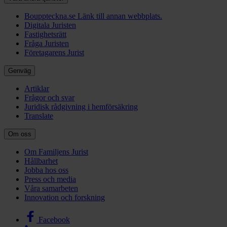
Bouppteckna.se
Länk till annan webbplats.
Digitala Juristen
Fastighetsrätt
Fråga Juristen
Företagarens Jurist
Genväg
Artiklar
Frågor och svar
Juridisk rådgivning i hemförsäkring
Translate
Om oss
Om Familjens Jurist
Hållbarhet
Jobba hos oss
Press och media
Våra samarbeten
Innovation och forskning
Facebook