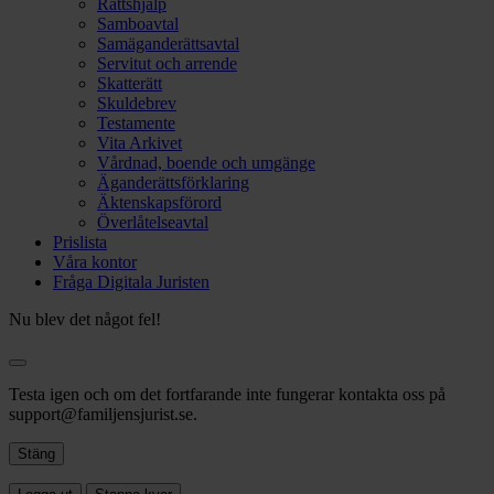
Rättshjälp
Samboavtal
Samäganderättsavtal
Servitut och arrende
Skatterätt
Skuldebrev
Testamente
Vita Arkivet
Vårdnad, boende och umgänge
Äganderättsförklaring
Äktenskapsförord
Överlåtelseavtal
Prislista
Våra kontor
Fråga Digitala Juristen
Nu blev det något fel!
Testa igen och om det fortfarande inte fungerar kontakta oss på
support@familjensjurist.se.
Stäng