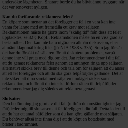
undersökte lägenheten. Snarare borde du ha blivit ännu tryggare när
det var renoverat nyligen.
Kan du fortfarande reklamera felet?
En köpare som menar att det föreligger ett fel i en vara kan inte
vänta för länge med att framställa ett krav mot säljaren.
Reklamationen måste ha gjorts inom "skälig tid" från dess att felet
upptäcktes, se 32 § KöpL. Reklamationen måste ha en viss grad av
bestämdhet. Den kan inte bara utgöra en allmän diskussion, eller
allmänt klagomål kring felet (jfr NJA 1988 s. 335). Som jag förstår
det har du försökt nå säljaren för att diskutera problemet, varpå
denne inte vill prata med dig om det. Jag rekommenderar i ditt fall
att du genast reklamerar felet genom att antingen ringa upp säljaren
alternativt skicka brev till denne och tala om för säljaren att du anser
att ett fel föreligger och att du ska göra felpåföljder gällande. Det är
inte säkert att dina samtal med säljaren i nuläget räcker som
reklamation, och för att du inte ska förlora rätten till felpåföljder
rekommenderar jag dig således att reklamera genast.
Slutsatser
Den bedömning jag gjort av ditt fall (utifrån de omständigheter jag
fått) leder mig till slutsatsen att fel föreligger i ditt fall. Detta leder till
att du har ett antal påföljder som du kan göra gällande mot säljaren.
Du behöver alltså inte finna dig i att du köpt en botadsrätt med
brister i badrummet.