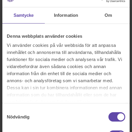
På kontor, telefon eller onlinemöte
Samtycke
Information
Om
Dela fråga
Denna webbplats använder cookies
Rådgivarens svar
Vi använder cookies på vår webbsida för att anpassa
innehållet och annonserna till användarna, tillhandahålla
funktioner för sociala medier och analysera vår trafik. Vi
2017-11-13
vidarebefordrar även sådana cookies och annan
Hej och stort tack för att du vänder dig till oss på Fråga Juristen med
information från din enhet till de sociala medier och
din frågeställning!
annons- och analysföretag som vi samarbetar med.
Regler om köp återfinns i köplagen (KöpL), se lagen
här.
Dessa kan i sin tur kombinera informationen med annan
information som du har tillhandahållit eller som de har
Eftersom att en bostadsrätt inte är fast egendom (jfr 1 kap. 1 §
jordabalk), räknas ett köp av bostadsrätt som köp av lös egendom
samlat in när du har använt deras tjänster.
och regleras av KöpL (se
1 § KöpL
). Om man undrar över
Samtyckesval
möjligheten att åberopa påföljder för fel i bostadsrätten är det alltså
KöpL som ska konsulteras.
Nödvändig
Bestämmelser om påföljder för fel och andra liknande spörsmål
regleras i
30-41 §§
KöpL. Om vi kan fastställa att det rör sig om ett