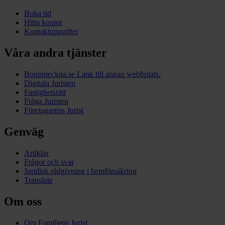
Boka tid
Hitta kontor
Kontaktuppgifter
Våra andra tjänster
Bouppteckna.se
Länk till annan webbplats.
Digitala Juristen
Fastighetsrätt
Fråga Juristen
Företagarens Jurist
Genväg
Artiklar
Frågor och svar
Juridisk rådgivning i hemförsäkring
Translate
Om oss
Om Familjens Jurist