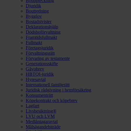
Bouppteckning
Djuridik
Boutredning
Bygglov
Bostadstvister
Deklarationshjälp
Dödsboförvaltning
Framtidsfullmakt
Fullmakt
Företagsjuridik
Förvaltningsrätt
Förvaring av testamente
Generationsskifte
Gåvobrev
HBTQI-juridik
Hyresavtal
Internationell familjerätt
Juridisk rådgivning i hemförsäkring
Konsumenträtt
Köpekontrakt och köpebrev
Lagfart
Livsbesiktning®
LVU och LVM
Medlåntagaravtal
Målsägandebiträde