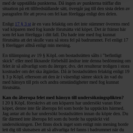
med de uppställda punkterna. Då ingen av punkterna träffar din
situation på ett tillfredställande sätt, övergår jag till den sista delen av
paragrafen för att prova om fel kan föreligga enligt den delen.
Enligt
17 § 3 st
är en vara felaktig om det inte stämmer överens med
vad köparen med fog kunde förutsätta vid köpet. Det är främst här
som fel kan föreligga i ditt fall. Du hade inte med fog kunnat
förutsätta att det skulle vara så stora fel på badrummet. Fel enligt 17
§ föreligger alltså enligt min mening.
En tillämpning av 19 § KöpL om bostadsrätten sålts i "befintligt
skick" eller med liknande förbehåll ändrar inte denna bedömning om
felet är så allvarligt som du återger, dvs. det resulterar troligen i stora
kostnader om det ska åtgärdas. Då är bostadsrätten felaktig enligt 19
§ 3 p KöpL eftersom att den är i väsenligt sämre skick än vad du
med hänsyn till pris och andra omständigheter med fog kunnat
förutsätta.
Kan du åberopa felet med hänsyn till undersökningsplikten?
I 20 § KöpL föreskrivs att om köparen har undersökt varan före
köpet, denne inte får åberopa fel som borde ha upptäckts härmed.
Jag antar att du har undersökt bostadsrätten innan du köpte den. Du
får därmed inte åberopa fel som du borde ha upptäckt vid
undersökningen. Det finns dock inget som enligt min mening borde
lett dig till slutsatsen att så allvarliga fel fanns i badrummet när du