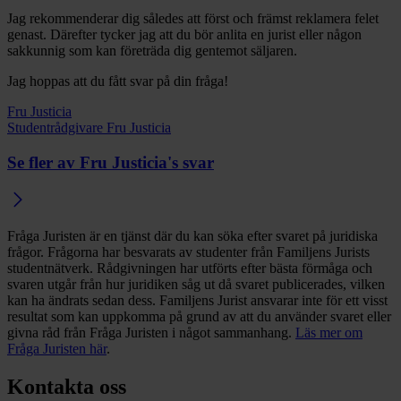
Jag rekommenderar dig således att först och främst reklamera felet
genast. Därefter tycker jag att du bör anlita en jurist eller någon
sakkunnig som kan företräda dig gentemot säljaren.
Jag hoppas att du fått svar på din fråga!
Fru Justicia
Studentrådgivare Fru Justicia
Se fler av Fru Justicia's svar
Fråga Juristen är en tjänst där du kan söka efter svaret på juridiska
frågor. Frågorna har besvarats av studenter från Familjens Jurists
studentnätverk. Rådgivningen har utförts efter bästa förmåga och
svaren utgår från hur juridiken såg ut då svaret publicerades, vilken
kan ha ändrats sedan dess. Familjens Jurist ansvarar inte för ett visst
resultat som kan uppkomma på grund av att du använder svaret eller
givna råd från Fråga Juristen i något sammanhang.
Läs mer om
Fråga Juristen här
.
Kontakta oss