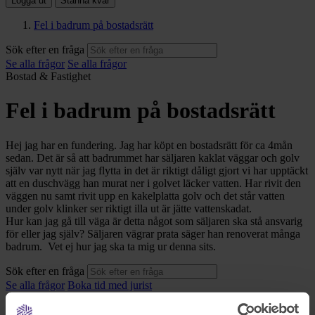
Logga ut
Stanna kvar
Fel i badrum på bostadsrätt
Sök efter en fråga
Se alla frågor
Se alla frågor
Bostad & Fastighet
Fel i badrum på bostadsrätt
Hej jag har en fundering. Jag har köpt en bostadsrätt för ca 4mån
sedan. Det är så att badrummet har säljaren kaklat väggar och golv
själv var nytt när jag flytta in det är riktigt dåligt gjort vi har upptäckt
att en duschvägg han murat ner i golvet läcker vatten. Har rivit den
väggen nu samt rivit upp en kakelplatta golv och det står vatten
under golv klinker ser riktigt illa ut är jätte vattenskadat.
Hur kan jag gå till väga är detta något som säljaren ska stå ansvarig
för eller jag själv? Säljaren vägrar prata säger han renoverat många
badrum. Vet ej hur jag ska ta mig ur denna sits.
Sök efter en fråga
Se alla frågor
Boka tid med jurist
Boka tid med jurist