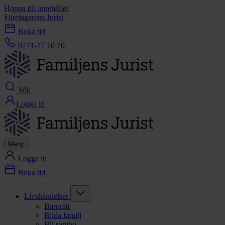
Hoppa till innehållet
Företagarens Jurist
Boka tid
0771-77 10 70
Sök
Logga in
Meny
Logga in
Boka tid
Livshändelser
Barnrätt
Bilda familj
Bli sambo