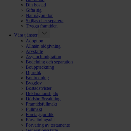
Din bostad
Gifta sig
När någon dör
Skiljas eller separera
Trygga framtiden
Våra tjänster
Adoption
Allmän rådgivning
Arvskifte
Asyl och migration
Bodelning och separation
Bouppteckning
Djuridik
Boutredning
Bygglov
Bostadstvister
Deklarationshjälp
Dödsboförvaltning
Framtidsfullmakt
Fullmakt
Företagsjuridik
Förvaltningsrätt
Förvaring av testamente
Generationsskifte