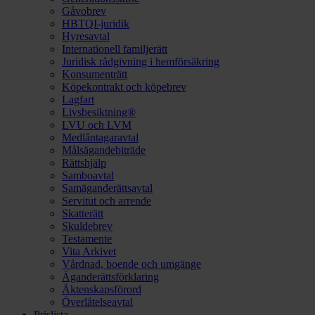
Gåvobrev
HBTQI-juridik
Hyresavtal
Internationell familjerätt
Juridisk rådgivning i hemförsäkring
Konsumenträtt
Köpekontrakt och köpebrev
Lagfart
Livsbesiktning®
LVU och LVM
Medlåntagaravtal
Målsägandebiträde
Rättshjälp
Samboavtal
Samäganderättsavtal
Servitut och arrende
Skatterätt
Skuldebrev
Testamente
Vita Arkivet
Vårdnad, boende och umgänge
Äganderättsförklaring
Äktenskapsförord
Överlåtelseavtal
Prislista