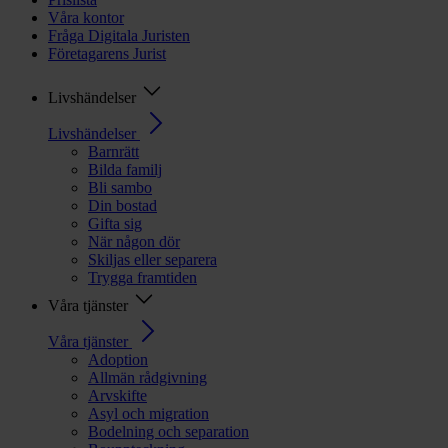
Våra kontor
Fråga Digitala Juristen
Företagarens Jurist
Livshändelser
Livshändelser
Barnrätt
Bilda familj
Bli sambo
Din bostad
Gifta sig
När någon dör
Skiljas eller separera
Trygga framtiden
Våra tjänster
Våra tjänster
Adoption
Allmän rådgivning
Arvskifte
Asyl och migration
Bodelning och separation