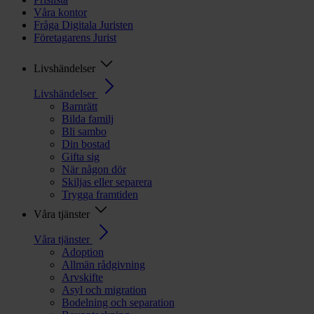
Våra kontor
Fråga Digitala Juristen
Företagarens Jurist
Livshändelser
Livshändelser
Barnrätt
Bilda familj
Bli sambo
Din bostad
Gifta sig
När någon dör
Skiljas eller separera
Trygga framtiden
Våra tjänster
Våra tjänster
Adoption
Allmän rådgivning
Arvskifte
Asyl och migration
Bodelning och separation