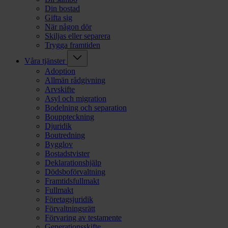
Din bostad
Gifta sig
När någon dör
Skiljas eller separera
Trygga framtiden
Våra tjänster
Adoption
Allmän rådgivning
Arvskifte
Asyl och migration
Bodelning och separation
Bouppteckning
Djuridik
Boutredning
Bygglov
Bostadstvister
Deklarationshjälp
Dödsboförvaltning
Framtidsfullmakt
Fullmakt
Företagsjuridik
Förvaltningsrätt
Förvaring av testamente
Generationsskifte