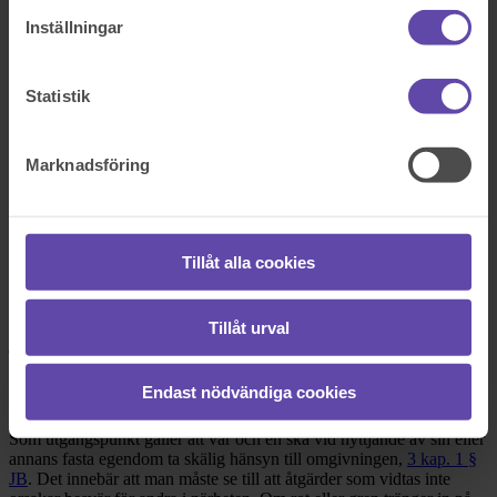
Inställningar
Boka tid med jurist
På kontor, telefon eller onlinemöte
Statistik
Dela fråga
Marknadsföring
Rådgivarens svar
Tillåt alla cookies
2020-09-26
Hej och tack för att du vänder dig till oss på Fråga Juristen med din
fråga! Grannars rättigheter och skyldigheter regleras främst i
3 kap.
Tillåt urval
jordabalken (JB)
och nedan kommer en redogörelse för vad som
gäller samt hur du kan gå vidare i din situation.
Endast nödvändiga cookies
Rättsliga utgångspunkter
Som utgångspunkt gäller att var och en ska vid nyttjande av sin eller
annans fasta egendom ta skälig hänsyn till omgivningen,
3 kap. 1 §
JB
. Det innebär att man måste se till att åtgärder som vidtas inte