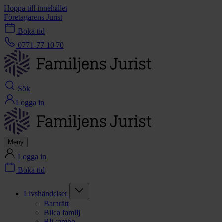
Hoppa till innehållet
Företagarens Jurist
Boka tid
0771-77 10 70
Sök
Logga in
Meny
Logga in
Boka tid
Livshändelser
Barnrätt
Bilda familj
Bli sambo