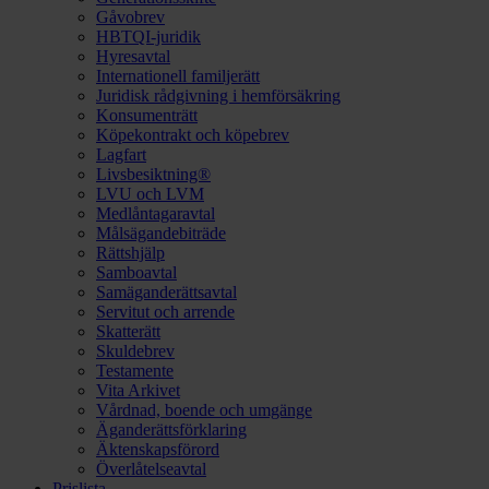
Gåvobrev
HBTQI-juridik
Hyresavtal
Internationell familjerätt
Juridisk rådgivning i hemförsäkring
Konsumenträtt
Köpekontrakt och köpebrev
Lagfart
Livsbesiktning®
LVU och LVM
Medlåntagaravtal
Målsägandebiträde
Rättshjälp
Samboavtal
Samäganderättsavtal
Servitut och arrende
Skatterätt
Skuldebrev
Testamente
Vita Arkivet
Vårdnad, boende och umgänge
Äganderättsförklaring
Äktenskapsförord
Överlåtelseavtal
Prislista