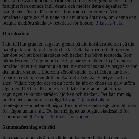
orsakar besvär för andra i närheten. Om rot eller gren tränger in på
fastighet från område intill denna och medför detta olägenhet för
fastighetens ägare, får denne ta bort roten eller grenen. Men
områdets ägare ska få tillfälle att själv utföra åtgärden, om denna kan
befaras medföra skada av betydelse för honom,
3 kap. 2 § JB
.
Din situation
I ditt fall har grannen sågat av grenar på ditt körsbärsträd och på din
hängbjörk samt klippt ner din häck. Detta har medfört att björken
har dött och att körsbärsträdet och häcken har blivit förstörda. Som
nämndes ovan får grannar ta bort grenar som tränger in på dennes
område under förutsättning att det inte medför skada av betydelse för
den andra grannen. Eftersom körsbärsträdet och häcken har blivit
förstörda och björken dött innebär det att skada av betydelse har
skett. Vidare betyder det att du borde ha fått en chans att själv utföra
åtgärden. Det har alltså inte varit tillåtet för grannen att utföra
sågningen av körsbärsträdet, björken och häcken. Det kan röra sig
om brottet skadegörelse enligt
12 kap. 1 § brottsbalken
.
Skadegörelse innebär att någon förstör eller skadar egendom till men
för någon annans rätt. Du har möjlighet att begära skadestånd för
skadorna enligt
2 kap. 1 § skadeståndslagen
.
Sammanfattning och råd
Sammanfattningsvis är det viktigt att ha en god relation med sina