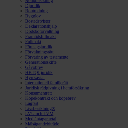
Bouppteckning
Djuridik
Boutredning
Bygglov
Bostadstvister
Deklarationshjälp
Dödsboförvaltning
Framtidsfullmakt
Fullmakt
Företagsjuridik
Förvaltningsrätt
Förvaring av testamente
Generationsskifte
Gåvobrev
HBTQI-juridik
Hyresavtal
Internationell familjerätt
Juridisk rådgivning i hemförsäkring
Konsumenträtt
Köpekontrakt och köpebrev
Lagfart
Livsbesiktning®
LVU och LVM
Medlåntagaravtal
Målsägandebiträde