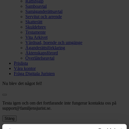
Rättshjälp
Samboavtal
Samäganderättsavtal
Servitut och arrende
Skatterätt
Skuldebrev
Testamente
Vita Arkivet
Vårdnad, boende och umgänge
Äganderättsförklaring
Äktenskapsförord
Överlåtelseavtal
Prislista
Våra kontor
Fråga Digitala Juristen
Nu blev det något fel!
Testa igen och om det fortfarande inte fungerar kontakta oss på
support@familjensjurist.se.
Stäng