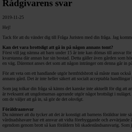
Rådgivarens svar
2019-11-25
Hej!
Tack för att du vänder dig till Fråga Juristen med din fråga. Jag komm
Kan det vara brottsligt att gå in på någon annans tomt?
Först vill jag nämna att barn under 15 år inte kan dömas till ansvar för 
kvarstanna där annan har sin bostad. Detta gäller även gården som hör t
en väg. Däremot anses det som att någon intränger om denna går in på 
För att veta om ett handlande utgör hemfridsbrott så måste man också t
annans gård. Det är inte heller säkert att socialt acceptabla handlingar
Som jag tolkar din fråga så känns det kanske inte aktuellt för dig att 
är tveksamt att ungdomarnas agerande utgör något brottsligt i nuläget. 
om de väljer att gå in, så gör de det
olovligt
.
Föräldraansvar
Du nämner att du tycker att det är konstigt att barnens föräldrar inte 
vårdnadshavare har ett ansvar att vidta förebyggande och avvärjande å
egendom genom brott så kan föräldern bli skadeståndsansvarig. Som jag f