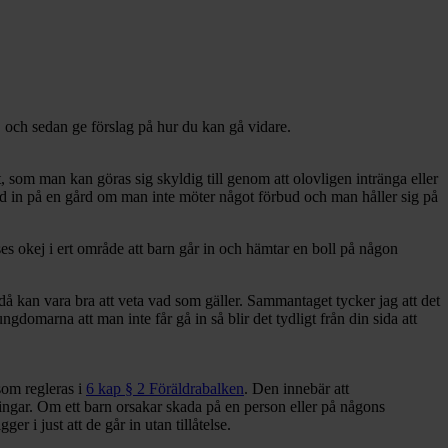
m, och sedan ge förslag på hur du kan gå vidare.
t, som man kan göras sig skyldig till genom att olovligen intränga eller
rind in på en gård om man inte möter något förbud och man håller sig på
es okej i ert område att barn går in och hämtar en boll på någon
ndå kan vara bra att veta vad som gäller. Sammantaget tycker jag att det
domarna att man inte får gå in så blir det tydligt från din sida att
 som regleras i
6 kap § 2 Föräldrabalken
. Den innebär att
ingar. Om ett barn orsakar skada på en person eller på någons
r i just att de går in utan tillåtelse.