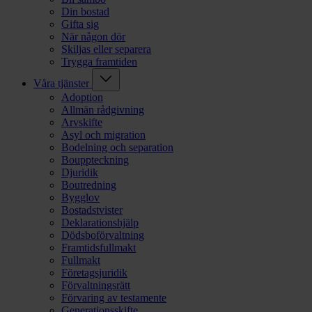
Din bostad
Gifta sig
När någon dör
Skiljas eller separera
Trygga framtiden
Våra tjänster
Adoption
Allmän rådgivning
Arvskifte
Asyl och migration
Bodelning och separation
Bouppteckning
Djuridik
Boutredning
Bygglov
Bostadstvister
Deklarationshjälp
Dödsboförvaltning
Framtidsfullmakt
Fullmakt
Företagsjuridik
Förvaltningsrätt
Förvaring av testamente
Generationsskifte