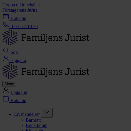
Hoppa till innehållet
Företagarens Jurist
Boka tid
0771-77 10 70
Sök
Logga in
Meny
Logga in
Boka tid
Livshändelser
Barnrätt
Bilda familj
Bli sambo