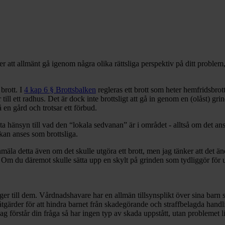
er att allmänt gå igenom några olika rättsliga perspektiv på ditt proble
brott. I
4 kap 6 § Brottsbalken
regleras ett brott som heter hemfridsbrot
ill ett radhus. Det är dock inte brottsligt att gå in genom en (olåst) g
en gård och trotsar ett förbud.
a hänsyn till vad den “lokala sedvanan” är i området - alltså om det ans
 kan anses som brottsliga.
anmäla detta även om det skulle utgöra ett brott, men jag tänker att det ä
Om du däremot skulle sätta upp en skylt på grinden som tydliggör för ung
säger till dem. Vårdnadshavare har en allmän tillsynsplikt över sina barn
tgärder för att hindra barnet från skadegörande och straffbelagda handl
örstår din fråga så har ingen typ av skada uppstått, utan problemet ligge