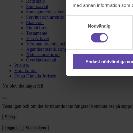
Rättshjälp
med annan information som du 
Samboavtal
Samäganderättsavtal
Servitut och arrende
Samtyckesval
Skatterätt
Nödvändig
Skuldebrev
Testamente
Vita Arkivet
Vårdnad, boende och umgänge
Äganderättsförklaring
Äktenskapsförord
Överlåtelseavtal
Endast nödvändiga co
Prislista
Våra kontor
Fråga Digitala Juristen
Nu blev det något fel!
Testa igen och om det fortfarande inte fungerar kontakta oss på suppor
Stäng
Logga ut
Stanna kvar