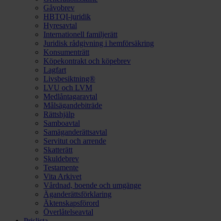
Gåvobrev
HBTQI-juridik
Hyresavtal
Internationell familjerätt
Juridisk rådgivning i hemförsäkring
Konsumenträtt
Köpekontrakt och köpebrev
Lagfart
Livsbesiktning®
LVU och LVM
Medlåntagaravtal
Målsägandebiträde
Rättshjälp
Samboavtal
Samäganderättsavtal
Servitut och arrende
Skatterätt
Skuldebrev
Testamente
Vita Arkivet
Vårdnad, boende och umgänge
Äganderättsförklaring
Äktenskapsförord
Överlåtelseavtal
Prislista