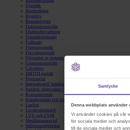
Bouppteckning
Djuridik
Boutredning
Bygglov
Bostadstvister
Deklarationshjälp
Dödsboförvaltning
Framtidsfullmakt
Fullmakt
Företagsjuridik
Förvaltningsrätt
Förvaring av testamente
Generationsskifte
Gåvobrev
HBTQI-juridik
Hyresavtal
Internationell familjerätt
Samtycke
Juridisk rådgivning i hemförsäkring
Konsumenträtt
Köpekontrakt och köpebrev
Lagfart
Denna webbplats använder 
Livsbesiktning®
Vi använder cookies på vår we
LVU och LVM
Medlåntagaravtal
för sociala medier och analys
Målsägandebiträde
till de sociala medier och a