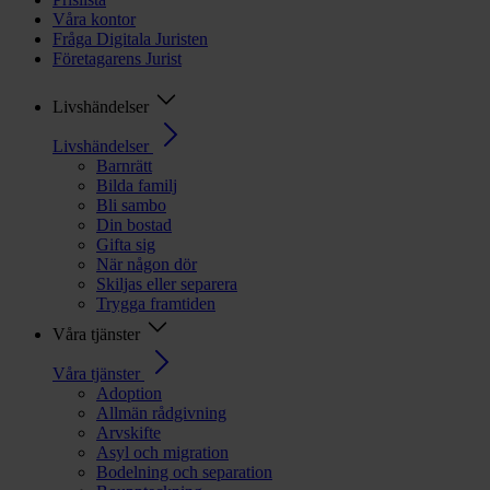
Våra kontor
Fråga Digitala Juristen
Företagarens Jurist
Livshändelser
Livshändelser
Barnrätt
Bilda familj
Bli sambo
Din bostad
Gifta sig
När någon dör
Skiljas eller separera
Trygga framtiden
Våra tjänster
Våra tjänster
Adoption
Allmän rådgivning
Arvskifte
Asyl och migration
Bodelning och separation