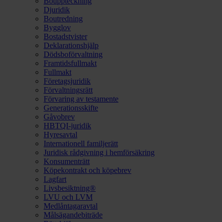
Bouppteckning
Djuridik
Boutredning
Bygglov
Bostadstvister
Deklarationshjälp
Dödsboförvaltning
Framtidsfullmakt
Fullmakt
Företagsjuridik
Förvaltningsrätt
Förvaring av testamente
Generationsskifte
Gåvobrev
HBTQI-juridik
Hyresavtal
Internationell familjerätt
Juridisk rådgivning i hemförsäkring
Konsumenträtt
Köpekontrakt och köpebrev
Lagfart
Livsbesiktning®
LVU och LVM
Medlåntagaravtal
Målsägandebiträde