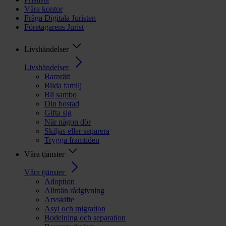
Våra kontor
Fråga Digitala Juristen
Företagarens Jurist
Livshändelser
Livshändelser
Barnrätt
Bilda familj
Bli sambo
Din bostad
Gifta sig
När någon dör
Skiljas eller separera
Trygga framtiden
Våra tjänster
Våra tjänster
Adoption
Allmän rådgivning
Arvskifte
Asyl och migration
Bodelning och separation