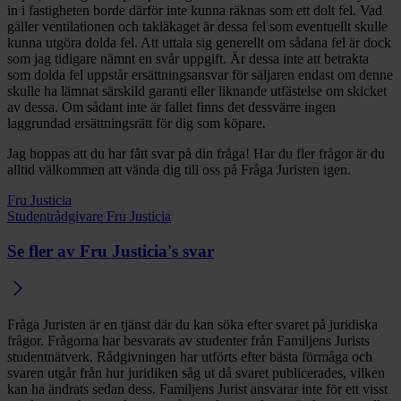
in i fastigheten borde därför inte kunna räknas som ett dolt fel. Vad
gäller ventilationen och takläkaget är dessa fel som eventuellt skulle
kunna utgöra dolda fel. Att uttala sig generellt om sådana fel är dock
som jag tidigare nämnt en svår uppgift. Är dessa inte att betrakta
som dolda fel uppstår ersättningsansvar för säljaren endast om denne
skulle ha lämnat särskild garanti eller liknande utfästelse om skicket
av dessa. Om sådant inte är fallet finns det dessvärre ingen
laggrundad ersättningsrätt för dig som köpare.
Jag hoppas att du har fått svar på din fråga! Har du fler frågor är du
alltid välkommen att vända dig till oss på Fråga Juristen igen.
Fru Justicia
Studentrådgivare Fru Justicia
Se fler av Fru Justicia's svar
Fråga Juristen är en tjänst där du kan söka efter svaret på juridiska
frågor. Frågorna har besvarats av studenter från Familjens Jurists
studentnätverk. Rådgivningen har utförts efter bästa förmåga och
svaren utgår från hur juridiken såg ut då svaret publicerades, vilken
kan ha ändrats sedan dess. Familjens Jurist ansvarar inte för ett visst