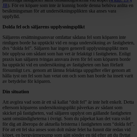
JB
). För en köpare som inte är kunnig borde denna behöva anlita en
besiktningsman för att undersökningsplikten ska anses vara
uppfylld.
Dolda fel och säljarens upplysningsplikt
Säljarens ersättningsansvar omfattar sådana fel som köparen inte
rimligen borde ha upptäckt vid en noga undersökning av fastigheten,
dvs “dolda fel”. Säljaren har ingen generell upplysningsplikt men
bör upplysa om sådant som han vet är felaktigt i fastigheten. Enligt
praxis kan säljaren tvingas ansvara även för fel som köparen borde
ha upptäckt vid en undersökning av fastigheten om han förfarit
försumligt t.ex. genom att lämna felaktiga uppgifter eller genom att
hålla tyst om fel som han vetat om och som han borde ha insett varit
av betydelse för köparen.
Din situation
Att avgöra vad som är ett så kallat “dolt fel” är inte helt enkelt. Detta
eftersom köparens undersökningsplikt påverkas av sådant som
skicket på fastigheten, vad säljaren upplyst om gällande fastigheten
samt omständigheterna i övrigt. Som du påpekat kan det vara svårt
för dig att åberopa de aktuella bristerna i fastigheten som “dolda fel”.
För att ett fel ska anses som dolt måste felet ha funnit där redan vid
köpet, en bergvärmepump som gått sönder en tid efter att du flyttat