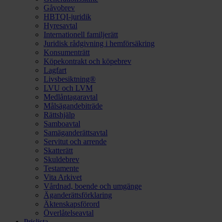
Gåvobrev
HBTQI-juridik
Hyresavtal
Internationell familjerätt
Juridisk rådgivning i hemförsäkring
Konsumenträtt
Köpekontrakt och köpebrev
Lagfart
Livsbesiktning®
LVU och LVM
Medlåntagaravtal
Målsägandebiträde
Rättshjälp
Samboavtal
Samäganderättsavtal
Servitut och arrende
Skatterätt
Skuldebrev
Testamente
Vita Arkivet
Vårdnad, boende och umgänge
Äganderättsförklaring
Äktenskapsförord
Överlåtelseavtal
Prislista