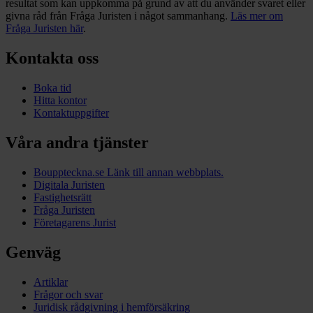
resultat som kan uppkomma på grund av att du använder svaret eller
givna råd från Fråga Juristen i något sammanhang.
Läs mer om
Fråga Juristen här
.
Kontakta oss
Boka tid
Hitta kontor
Kontaktuppgifter
Våra andra tjänster
Bouppteckna.se
Länk till annan webbplats.
Digitala Juristen
Fastighetsrätt
Fråga Juristen
Företagarens Jurist
Genväg
Artiklar
Frågor och svar
Juridisk rådgivning i hemförsäkring