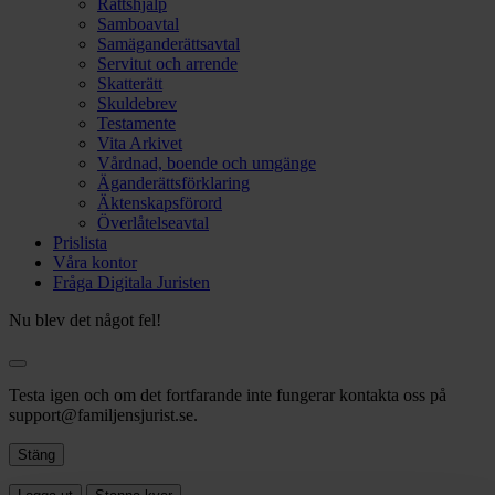
Rättshjälp
Samboavtal
Samäganderättsavtal
Servitut och arrende
Skatterätt
Skuldebrev
Testamente
Vita Arkivet
Vårdnad, boende och umgänge
Äganderättsförklaring
Äktenskapsförord
Överlåtelseavtal
Prislista
Våra kontor
Fråga Digitala Juristen
Nu blev det något fel!
Testa igen och om det fortfarande inte fungerar kontakta oss på
support@familjensjurist.se.
Stäng