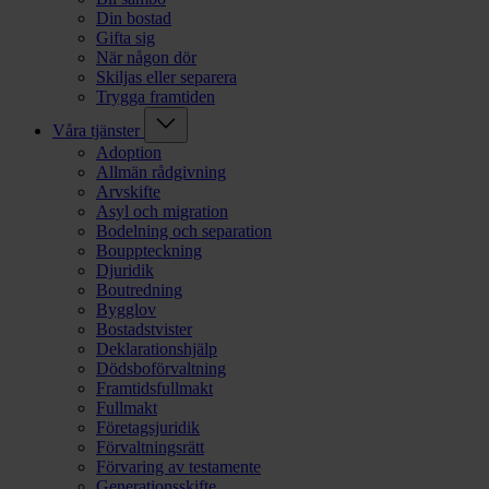
Din bostad
Gifta sig
När någon dör
Skiljas eller separera
Trygga framtiden
Våra tjänster
Adoption
Allmän rådgivning
Arvskifte
Asyl och migration
Bodelning och separation
Bouppteckning
Djuridik
Boutredning
Bygglov
Bostadstvister
Deklarationshjälp
Dödsboförvaltning
Framtidsfullmakt
Fullmakt
Företagsjuridik
Förvaltningsrätt
Förvaring av testamente
Generationsskifte