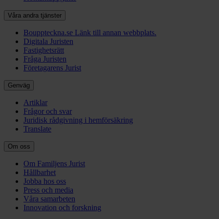
Våra andra tjänster
Bouppteckna.se
Länk till annan webbplats.
Digitala Juristen
Fastighetsrätt
Fråga Juristen
Företagarens Jurist
Genväg
Artiklar
Frågor och svar
Juridisk rådgivning i hemförsäkring
Translate
Om oss
Om Familjens Jurist
Hållbarhet
Jobba hos oss
Press och media
Våra samarbeten
Innovation och forskning