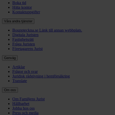
Boka tid
Hitta kontor
Kontaktuppgifter
Våra andra tjänster
Bouppteckna.se
Länk till annan webbplats.
Digitala Juristen
Fastighetsrätt
Fråga Juristen
Företagarens Jurist
Genväg
Artiklar
Frågor och svar
Juridisk rådgivning i hemförsäkring
Translate
Om oss
Om Familjens Jurist
Hållbarhet
Jobba hos oss
Press och media