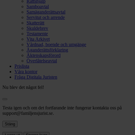
Rättshjälp
Samboavtal
Samäganderättsavtal
Servitut och arrende
Skatterätt
Skuldebrev
Testamente
Vita Arkivet
Vårdnad, boende och umgänge
Äganderättsförklaring
Äktenskapsförord
Överlåtelseavtal
Prislista
Våra kontor
Fråga Digitala Juristen
Nu blev det något fel!
Testa igen och om det fortfarande inte fungerar kontakta oss på
support@familjensjurist.se.
Stäng