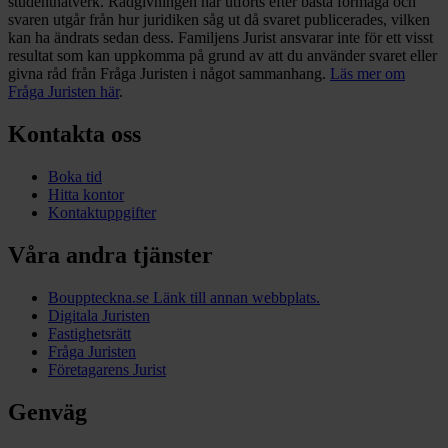
studentnätverk. Rådgivningen har utförts efter bästa förmåga och
svaren utgår från hur juridiken såg ut då svaret publicerades, vilken
kan ha ändrats sedan dess. Familjens Jurist ansvarar inte för ett visst
resultat som kan uppkomma på grund av att du använder svaret eller
givna råd från Fråga Juristen i något sammanhang.
Läs mer om
Fråga Juristen här
.
Kontakta oss
Boka tid
Hitta kontor
Kontaktuppgifter
Våra andra tjänster
Bouppteckna.se
Länk till annan webbplats.
Digitala Juristen
Fastighetsrätt
Fråga Juristen
Företagarens Jurist
Genväg