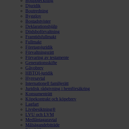
Bouppteckning
Djuridik
Boutredning
Bygglov
Bostadstvister
Deklarationshjälp
Dödsboförvaltning
Framtidsfullmakt
Fullmakt
Företagsjuridik
Förvaltningsrätt
Förvaring av testamente
Generationsskifte
Gåvobrev
HBTQI-juridik
Hyresavtal
Internationell familjerätt
Juridisk rådgivning i hemförsäkring
Konsumenträtt
Köpekontrakt och köpebrev
Lagfart
Livsbesiktning®
LVU och LVM
Medlåntagaravtal
Målsägandebiträde