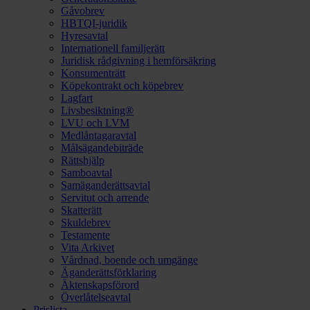
Gåvobrev
HBTQI-juridik
Hyresavtal
Internationell familjerätt
Juridisk rådgivning i hemförsäkring
Konsumenträtt
Köpekontrakt och köpebrev
Lagfart
Livsbesiktning®
LVU och LVM
Medlåntagaravtal
Målsägandebiträde
Rättshjälp
Samboavtal
Samäganderättsavtal
Servitut och arrende
Skatterätt
Skuldebrev
Testamente
Vita Arkivet
Vårdnad, boende och umgänge
Äganderättsförklaring
Äktenskapsförord
Överlåtelseavtal
Prislista