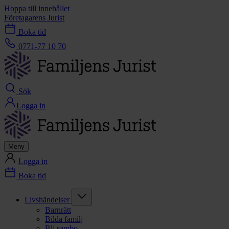
Hoppa till innehållet
Företagarens Jurist
Boka tid
0771-77 10 70
Sök
Logga in
Meny
Logga in
Boka tid
Livshändelser
Barnrätt
Bilda familj
Bli sambo