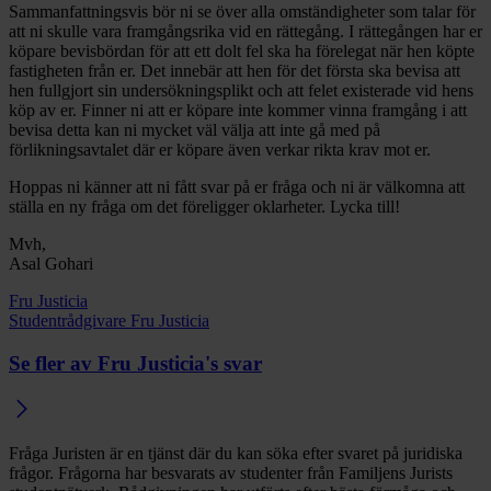
Sammanfattningsvis bör ni se över alla omständigheter som talar för
att ni skulle vara framgångsrika vid en rättegång. I rättegången har er
köpare bevisbördan för att ett dolt fel ska ha förelegat när hen köpte
fastigheten från er. Det innebär att hen för det första ska bevisa att
hen fullgjort sin undersökningsplikt och att felet existerade vid hens
köp av er. Finner ni att er köpare inte kommer vinna framgång i att
bevisa detta kan ni mycket väl välja att inte gå med på
förlikningsavtalet där er köpare även verkar rikta krav mot er.
Hoppas ni känner att ni fått svar på er fråga och ni är välkomna att
ställa en ny fråga om det föreligger oklarheter. Lycka till!
Mvh,
Asal Gohari
Fru Justicia
Studentrådgivare Fru Justicia
Se fler av Fru Justicia's svar
Fråga Juristen är en tjänst där du kan söka efter svaret på juridiska
frågor. Frågorna har besvarats av studenter från Familjens Jurists