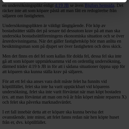
När man köper en fastighet eller en bostadsrätt har man som köpare
en undersökningsplikt enligt
4:19 JB
se även
Bjufors hemsida
. Det
räcker inte att som köpare påstå att man fått en redogörelse från
säljaren om fastigheten.
Undersökningsplikten är väldigt långtgående. För köp av
bostadsrätter ställs det på senare tid dessutom krav på att man ska
undersöka bostadsrättföreningens ekonomiska situation och se över
årsredovisningarna. När det gäller fastighetsköp bör man anlita en
besiktningsman som på djupet ser över fastigheten och dess skick.
Men det finns en del fel som kallas för dolda fel, dessa fel ska inte
gå att som köpare uppmärksamma vid en ordentlig undersökning,
därmed träder 4:19 b JB in för att i sådana situationer öppna upp för
att köparen ska kunna ställa krav på säljaren.
För att ett fel ska anses vara dolt måste felet ha funnits vid
köptillfället, felet ska inte ha varit upptäckbart vid köparens
undersökning, felet ska inte varit förväntat när man köpt bostaden
(ex. att man förväntat att man om två år från köpet måste reparera X)
och felet ska påverka marknadsvärdet.
I ert fall innebär detta att er köpare ska kunna bevisa det
ovanstående, inte minst, att felet fanns redan när hen köpte huset
från er, dvs. köptillfället.