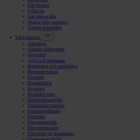
Din bostad
Gifta sig
När någon dör
Skiljas eller separera
Trygga framtiden
Våra tjänster
Adoption
Allmän rådgivning
Arvskifte
Asyl och migration
Bodelning och separation
Bouppteckning
Djuridik
Boutredning
Bygglov
Bostadstvister
Deklarationshjälp
Dödsboförvaltning
Framtidsfullmakt
Fullmakt
Företagsjuridik
Förvaltningsrätt
Förvaring av testamente
Generationsskifte