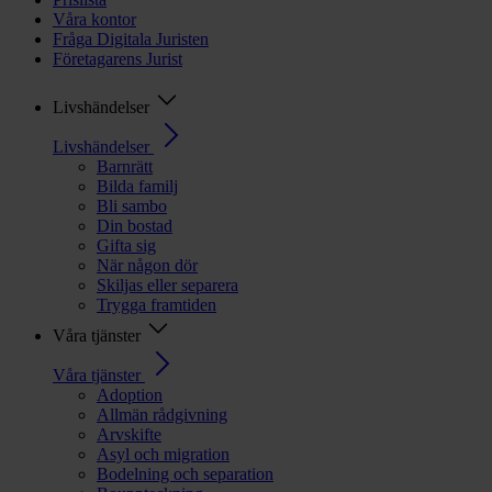
Våra kontor
Fråga Digitala Juristen
Företagarens Jurist
Livshändelser
Livshändelser
Barnrätt
Bilda familj
Bli sambo
Din bostad
Gifta sig
När någon dör
Skiljas eller separera
Trygga framtiden
Våra tjänster
Våra tjänster
Adoption
Allmän rådgivning
Arvskifte
Asyl och migration
Bodelning och separation