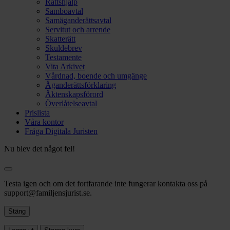
Rättshjälp
Samboavtal
Samäganderättsavtal
Servitut och arrende
Skatterätt
Skuldebrev
Testamente
Vita Arkivet
Vårdnad, boende och umgänge
Äganderättsförklaring
Äktenskapsförord
Överlåtelseavtal
Prislista
Våra kontor
Fråga Digitala Juristen
Nu blev det något fel!
Testa igen och om det fortfarande inte fungerar kontakta oss på
support@familjensjurist.se.
Stäng