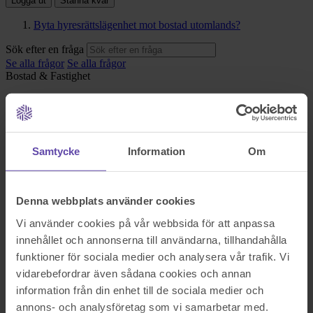
Logga ut
Stanna kvar
Byta hyresrättslägenhet mot bostad utomlands?
Sök efter en fråga
Se alla frågor
Se alla frågor
Bostad & Fastighet
Byta hyresrättslägenhet mot
bostad utomlands?
Samtycke
Information
Om
Hej!
Jag har hyresgäst kontrakt i Stockholm.
Kan jag byta legenheter till utomland. Ex. I Istanbul.?
Denna webbplats använder cookies
Sök efter en fråga
Vi använder cookies på vår webbsida för att anpassa
Se alla frågor
Boka tid med jurist
innehållet och annonserna till användarna, tillhandahålla
funktioner för sociala medier och analysera vår trafik. Vi
Boka tid med jurist
vidarebefordrar även sådana cookies och annan
På kontor, telefon eller onlinemöte
information från din enhet till de sociala medier och
annons- och analysföretag som vi samarbetar med.