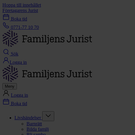
Hoppa till innehållet
Företagarens Jurist
Boka tid
0771-77 10 70
Sök
Logga in
Meny
Logga in
Boka tid
Livshändelser
Barnrätt
Bilda familj
Bli sambo