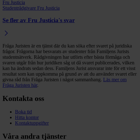
Fru Justicia
Studentrådgivare Fru Justicia
Se fler av Fru Justicia's svar
Fråga Juristen är en tjänst där du kan söka efter svaret på juridiska
frågor. Frågorna har besvarats av studenter från Familjens Jurists
studentnätverk. Rådgivningen har utförts efter bästa förmåga och
svaren utgår från hur juridiken såg ut då svaret publicerades, vilken
kan ha ändrats sedan dess. Familjens Jurist ansvarar inte för ett visst
resultat som kan uppkomma på grund av att du använder svaret eller
givna råd från Fråga Juristen i något sammanhang.
Läs mer om
Fråga Juristen här
.
Kontakta oss
Boka tid
Hitta kontor
Kontaktuppgifter
Våra andra tjänster