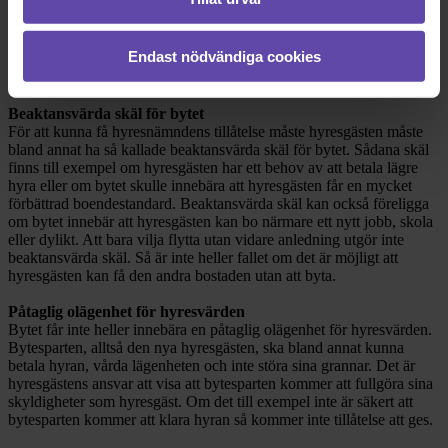
Hyresnämnden ska lämna tillstånd till bytet om hyresgästen har
beaktansvärda skäl
för bytet och om detta kan äga rum utan
påtaglig
Endast nödvändiga cookies
olägenhet
för hyresvärden. Det får inte heller finnas så kallade
särskilda skäl
som talar emot bytet.
Beaktansvärda skäl för bytet
För att kunna få hyresnämndens tillåtelse måste hyresgästen måste
bland annat ha så kallade beaktansvärda skäl för bytet. Sådana skäl
finns till exempel om hyresgästen har ett behov av att betala lägre
hyra eller om bytet skulle innebära att hyresgästen får en mycket
förbättrad boendestandard. Beaktansvärda skäl kan också föreligga
om bytet innebär att hyresgästen kan bo närmare ett nytt jobb, skola
eller dylikt. Att bara vilja flytta utan vidare anledning utgör inte
beaktansvärda skäl. Så är inte heller fallet om det är möjligt att
hyresgästen kan få den andra bostaden utan att byta.
Påtaglig olägenhet för hyresvärden
Bytet får inte heller innebära en påtaglig olägenhet för hyresvärden.
Bytesparten, alltså den nya hyresgästen, ska bland annat kunna
betala hyran, vårda lägenheten och inte störa sina grannar. Det är
hyresgästens ansvar att visa att bytesparten kommer att fullgöra sina
skyldigheter som hyresgäst. Om det till exempel inte är säkert att
bytesparten kommer att klara hyran så kommer inte tillåtelse att ges.