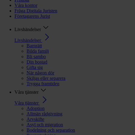
Våra kontor
Fråga Digitala Juristen
Företagarens Jurist
Livshändelser
Livshändelser
Barnrätt
Bilda familj
Bli sambo
Din bostad
Gifta sig
När någon dör
Skiljas eller separera
Trygga framtiden
Våra tjänster
Våra tjänster
Adoption
Allmän rådgivning
Arvskifte
Asyl och migration
Bodelning och separation