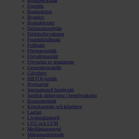
Bouppteckning
Djuridik
Boutredning
Bygglov
Bostadstvister
Deklarationshjälp
Dödsboförvaltning
Framtidsfullmakt
Fullmakt
Företagsjuridik
Förvaltningsrätt
Förvaring av testamente
Generationsskifte
Gåvobrev
HBTQI-juridik
Hyresavtal
Internationell familjerätt
Juridisk rådgivning i hemförsäkring
Konsumenträtt
Köpekontrakt och köpebrev
Lagfart
Livsbesiktning®
LVU och LVM
Medlåntagaravtal
Målsägandebiträde