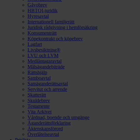
Gåvobrev
HBTQI-juridik
Hyresavtal
Internationell familjerätt
Juridisk rådgivning i hemförsäkring
Konsumenträtt
Köpekontrakt och köpebrev
Lagfart
Livsbesiktning®
LVU och LVM
Medlåntagaravtal
Målsägandebiträde
Rättshjälp
Samboavtal
Samäganderättsavtal
Servitut och arrende
Skatterätt
Skuldebrev
Testamente
Vita Arkivet
Vårdnad, boende och umgänge
Äganderättsförklaring
Äktenskapsförord
Överlåtelseavtal
Prislista