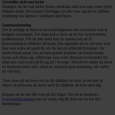
Särskilda skäl mot bytet
Slutligen får det inte heller finnas särskilda skäl som talar emot bytet.
Sådana skulle till exempel föreligga om det visar sig att en otillåten
ersättning ska lämnas i samband med bytet.
Sammanfattning
Det är möjligt att byta en hyresrättslägenhet mot en bostad som är
belägen utomlands. För detta krävs dock att du har hyresvärdens
godkännande. Får du inte detta kan du ansöka om att få
hyresnämndens tillåtelse till bytet. Det uppställs då en rad krav som
kan vara svåra att uppfylla om du har en utländsk bytespart. Du
måste bland annat visa att bytesparten kommer att kunna betala
hyran och sköta sig, vilket kan vara svårt eftersom bevismedel för
detta kan vara svåra att få tag på i Sverige. Härutöver måste du även
ha beaktansvärda skäl, alltså en objektivt god anledning, till varför
du vill byta.
Tänk även på att även om du får tillstånd att byta, är det inte är
säkert att personen du byter med får tillåtelse att byta med dig.
Hoppas att du har fått svar på din fråga! Om du är medlem i
hyresgästföreningen
kan du vända dig till dem om du har fler
funderingar.