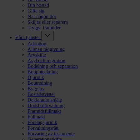
Din bostad
Gifta sig
När någon dör
Skiljas eller separera
Trygga framtiden
Våra tjänster
Adoption
Allmän rådgivning
Arvskifte
Asyl och migration
Bodelning och separation
Bouppteckning
Djuridik
Boutredning
Bygglov
Bostadstvister
Deklarationshjälp
Dödsboförvaltning
Framtidsfullmakt
Fullmakt
Företagsjuridik
Förvaltningsrätt
Förvaring av testamente
Generationsskifte