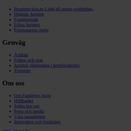
Bouppteckna.se
Länk till annan webbplats.
Digitala Juristen
Fastighetsrätt
Fråga Juristen
Företagarens Jurist
Genväg
Artiklar
Frågor och svar
Juridisk rådgivning i hemförsäkring
Translate
Om oss
Om Familjens Jurist
Hållbarhet
Jobba hos oss
Press och media
Våra samarbeten
Innovation och forskning