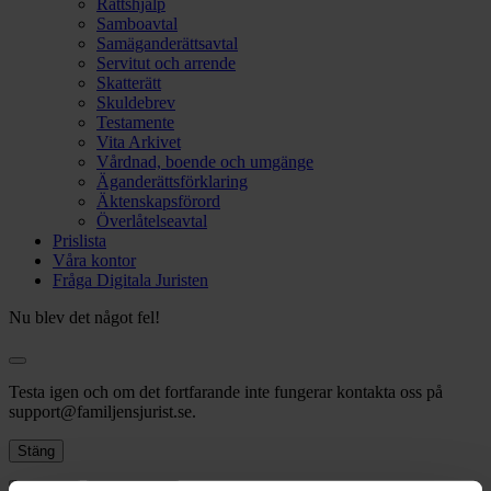
Rättshjälp
Samboavtal
Samäganderättsavtal
Servitut och arrende
Skatterätt
Skuldebrev
Testamente
Vita Arkivet
Vårdnad, boende och umgänge
Äganderättsförklaring
Äktenskapsförord
Överlåtelseavtal
Prislista
Våra kontor
Fråga Digitala Juristen
Nu blev det något fel!
Testa igen och om det fortfarande inte fungerar kontakta oss på
support@familjensjurist.se.
Stäng