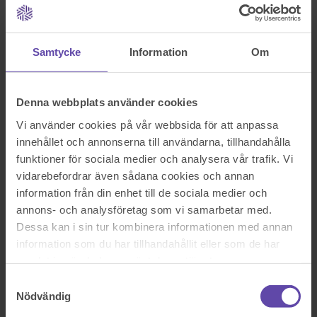
Logga ut
Stanna kvar
Byta fastigheter
Sök efter en fråga
Samtycke
Information
Om
Se alla frågor
Se alla frågor
Bostad & Fastighet
Denna webbplats använder cookies
Vad gäller vid byte av
Vi använder cookies på vår webbsida för att anpassa
fastigheter?
innehållet och annonserna till användarna, tillhandahålla
funktioner för sociala medier och analysera vår trafik. Vi
Hej! Jag och min man äger en fastighet. Vi har nu planerat att byta
vidarebefordrar även sådana cookies och annan
vår fastighet med min mans föräldrar som äger ett hus. Föräldrarnas
information från din enhet till de sociala medier och
hus är värderad till mer än vår bostad. Min man har även en syster
annons- och analysföretag som vi samarbetar med.
som måste bli kompenserad. Hur går man lättast tillväga för detta?
Finns det olika alternativ?
Dessa kan i sin tur kombinera informationen med annan
information som du har tillhandahållit eller som de har
Sök efter en fråga
samlat in när du har använt deras tjänster.
Se alla frågor
Boka tid med jurist
Samtyckesval
Boka tid med jurist
Nödvändig