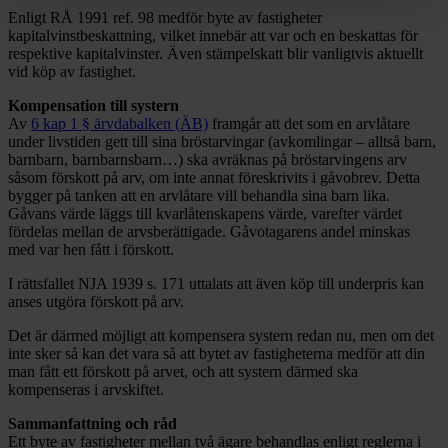
Enligt RÅ 1991 ref. 98 medför byte av fastigheter
kapitalvinstbeskattning, vilket innebär att var och en beskattas för
respektive kapitalvinster. Även stämpelskatt blir vanligtvis aktuellt
vid köp av fastighet.
Kompensation till systern
Av
6 kap 1 § ärvdabalken (ÄB)
framgår att det som en arvlåtare
under livstiden gett till sina bröstarvingar (avkomlingar – alltså barn,
barnbarn, barnbarnsbarn…) ska avräknas på bröstarvingens arv
såsom förskott på arv, om inte annat föreskrivits i gåvobrev. Detta
bygger på tanken att en arvlåtare vill behandla sina barn lika.
Gåvans värde läggs till kvarlåtenskapens värde, varefter värdet
fördelas mellan de arvsberättigade. Gåvotagarens andel minskas
med var hen fått i förskott.
I rättsfallet NJA 1939 s. 171 uttalats att även köp till underpris kan
anses utgöra förskott på arv.
Det är därmed möjligt att kompensera systern redan nu, men om det
inte sker så kan det vara så att bytet av fastigheterna medför att din
man fått ett förskott på arvet, och att systern därmed ska
kompenseras i arvskiftet.
Sammanfattning och råd
Ett byte av fastigheter mellan två ägare behandlas enligt reglerna i