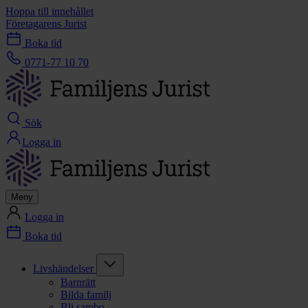
Hoppa till innehållet
Företagarens Jurist
Boka tid
0771-77 10 70
Sök
Logga in
Meny
Logga in
Boka tid
Livshändelser
Barnrätt
Bilda familj
Bli sambo