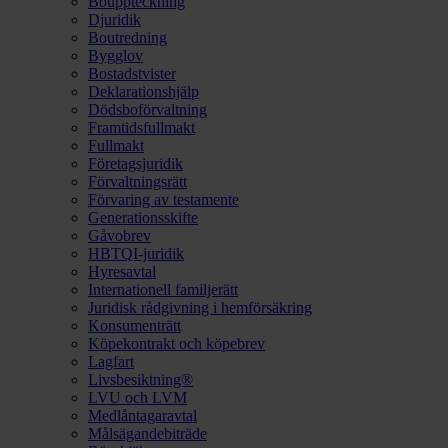
Bouppteckning
Djuridik
Boutredning
Bygglov
Bostadstvister
Deklarationshjälp
Dödsboförvaltning
Framtidsfullmakt
Fullmakt
Företagsjuridik
Förvaltningsrätt
Förvaring av testamente
Generationsskifte
Gåvobrev
HBTQI-juridik
Hyresavtal
Internationell familjerätt
Juridisk rådgivning i hemförsäkring
Konsumenträtt
Köpekontrakt och köpebrev
Lagfart
Livsbesiktning®
LVU och LVM
Medlåntagaravtal
Målsägandebiträde