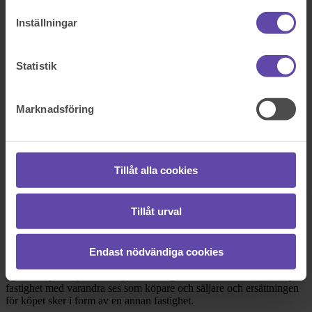
På kontor, telefon eller onlinemöte
Inställningar
Dela fråga
Statistik
Rådgivarens svar
Marknadsföring
2018-03-06
Hej! Stort tack för att du vänder dig till oss på Fråga Juristen med
din fråga.
Tillåt alla cookies
Regler om byte av fastigheter finns i
jordabalken (JB)
. Jag kommer
nedan att redogöra för tillämpliga regler samt för vad som gäller i ditt
fall.
Tillåt urval
Regler om byte av fastighet
Enligt
4 kap 28 § JB
gäller reglerna i
1-27 §§
om köp av fastighet
även för byte av fastighet. När två ägare byter bostäder med
Endast nödvändiga cookies
varandra blir det alltså enligt JB:s regler att betrakta som att båda
ägarna säljer respektive köper en fastighet. Personerna som vill byta
fastighet med varandra ses som köpare och säljare och ersättningen
för köpet sker i form av en annan fastighet.