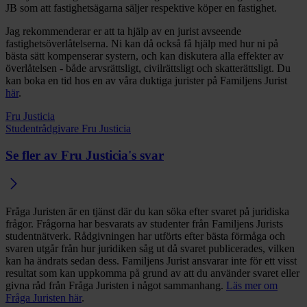
JB som att fastighetsägarna säljer respektive köper en fastighet.
Jag rekommenderar er att ta hjälp av en jurist avseende
fastighetsöverlåtelserna. Ni kan då också få hjälp med hur ni på
bästa sätt kompenserar systern, och kan diskutera alla effekter av
överlåtelsen - både arvsrättsligt, civilrättsligt och skatterättsligt. Du
kan boka en tid hos en av våra duktiga jurister på Familjens Jurist
här
.
Fru Justicia
Studentrådgivare Fru Justicia
Se fler av Fru Justicia's svar
Fråga Juristen är en tjänst där du kan söka efter svaret på juridiska
frågor. Frågorna har besvarats av studenter från Familjens Jurists
studentnätverk. Rådgivningen har utförts efter bästa förmåga och
svaren utgår från hur juridiken såg ut då svaret publicerades, vilken
kan ha ändrats sedan dess. Familjens Jurist ansvarar inte för ett visst
resultat som kan uppkomma på grund av att du använder svaret eller
givna råd från Fråga Juristen i något sammanhang.
Läs mer om
Fråga Juristen här
.