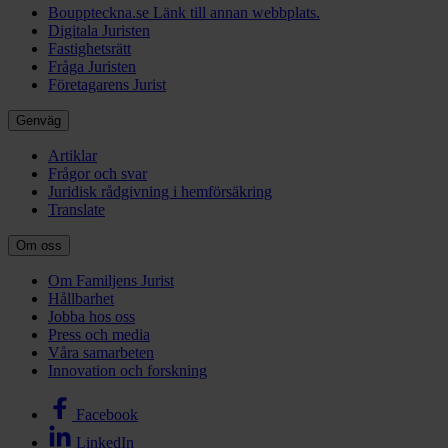
Bouppteckna.se
Länk till annan webbplats.
Digitala Juristen
Fastighetsrätt
Fråga Juristen
Företagarens Jurist
Genväg
Artiklar
Frågor och svar
Juridisk rådgivning i hemförsäkring
Translate
Om oss
Om Familjens Jurist
Hållbarhet
Jobba hos oss
Press och media
Våra samarbeten
Innovation och forskning
Facebook
LinkedIn