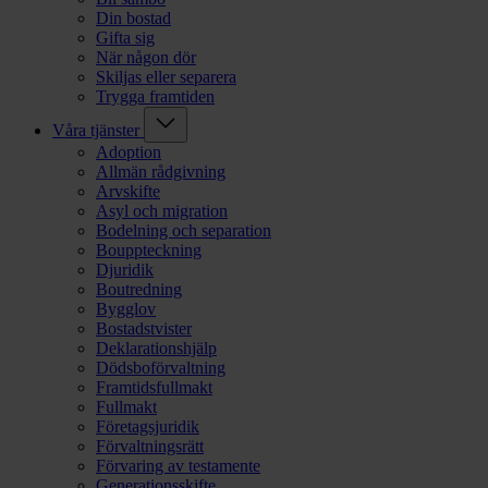
Din bostad
Gifta sig
När någon dör
Skiljas eller separera
Trygga framtiden
Våra tjänster
Adoption
Allmän rådgivning
Arvskifte
Asyl och migration
Bodelning och separation
Bouppteckning
Djuridik
Boutredning
Bygglov
Bostadstvister
Deklarationshjälp
Dödsboförvaltning
Framtidsfullmakt
Fullmakt
Företagsjuridik
Förvaltningsrätt
Förvaring av testamente
Generationsskifte