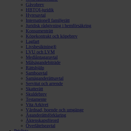
Gåvobrev
HBTQI-juridik
Hyresavtal
Internationell familjerätt
Juridisk rådgivning i hemförsäkring
Konsumenträtt
Köpekontrakt och köpebrev
Lagfart
Livsbesiktning®
LVU och LVM
Medlåntagaravtal
Målsägandebiträde
Rättshjälp
Samboavtal
Samäganderättsavtal
Servitut och arrende
Skatterätt
Skuldebrev
Testamente
Vita Arkivet
Vårdnad, boende och umgänge
Äganderättsförklaring
Äktenskapsförord
Överlåtelseavtal
Prislista