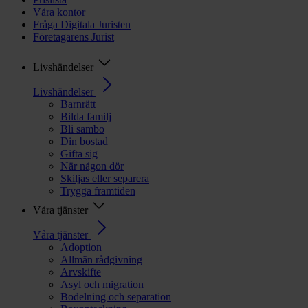
Våra kontor
Fråga Digitala Juristen
Företagarens Jurist
Livshändelser
Livshändelser
Barnrätt
Bilda familj
Bli sambo
Din bostad
Gifta sig
När någon dör
Skiljas eller separera
Trygga framtiden
Våra tjänster
Våra tjänster
Adoption
Allmän rådgivning
Arvskifte
Asyl och migration
Bodelning och separation