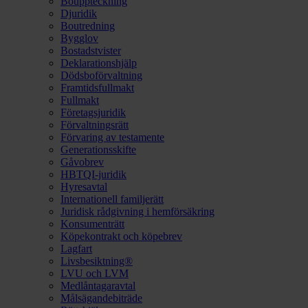
Bouppteckning
Djuridik
Boutredning
Bygglov
Bostadstvister
Deklarationshjälp
Dödsboförvaltning
Framtidsfullmakt
Fullmakt
Företagsjuridik
Förvaltningsrätt
Förvaring av testamente
Generationsskifte
Gåvobrev
HBTQI-juridik
Hyresavtal
Internationell familjerätt
Juridisk rådgivning i hemförsäkring
Konsumenträtt
Köpekontrakt och köpebrev
Lagfart
Livsbesiktning®
LVU och LVM
Medlåntagaravtal
Målsägandebiträde