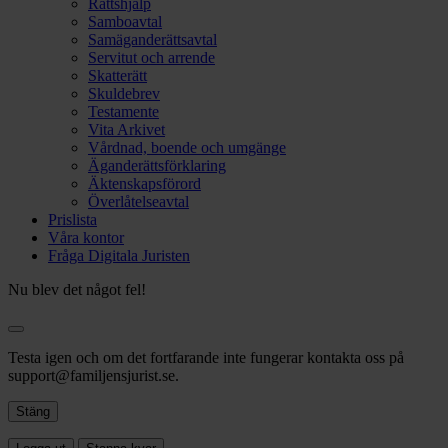
Rättshjälp
Samboavtal
Samäganderättsavtal
Servitut och arrende
Skatterätt
Skuldebrev
Testamente
Vita Arkivet
Vårdnad, boende och umgänge
Äganderättsförklaring
Äktenskapsförord
Överlåtelseavtal
Prislista
Våra kontor
Fråga Digitala Juristen
Nu blev det något fel!
Testa igen och om det fortfarande inte fungerar kontakta oss på
support@familjensjurist.se.
Stäng