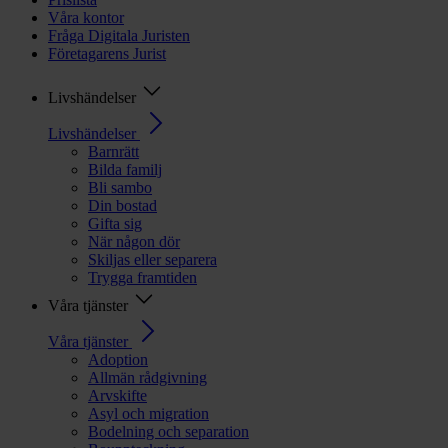
Våra kontor
Fråga Digitala Juristen
Företagarens Jurist
Livshändelser
Livshändelser
Barnrätt
Bilda familj
Bli sambo
Din bostad
Gifta sig
När någon dör
Skiljas eller separera
Trygga framtiden
Våra tjänster
Våra tjänster
Adoption
Allmän rådgivning
Arvskifte
Asyl och migration
Bodelning och separation