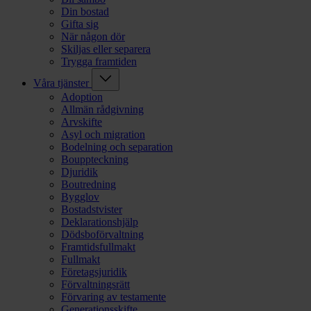
Din bostad
Gifta sig
När någon dör
Skiljas eller separera
Trygga framtiden
Våra tjänster
Adoption
Allmän rådgivning
Arvskifte
Asyl och migration
Bodelning och separation
Bouppteckning
Djuridik
Boutredning
Bygglov
Bostadstvister
Deklarationshjälp
Dödsboförvaltning
Framtidsfullmakt
Fullmakt
Företagsjuridik
Förvaltningsrätt
Förvaring av testamente
Generationsskifte