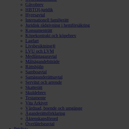
Gåvobrev
HBTQI-juridik
Hyresavtal
Internationell familjerätt
Juridisk rådgivning i hemförsäkring
Konsumenträtt
Köpekontrakt och köpebrev
Lagfart
Livsbesiktning®
LVU och LVM
Medlåntagaravtal
Målsägandebiträde
Rättshjälp
Samboavtal
Samäganderättsavtal
Servitut och arrende
Skatterätt
Skuldebrev
Testamente
Vita Arkivet
Vårdnad, boende och umgänge
Äganderättsförklaring
Äktenskapsförord
Överlåtelseavtal
Prislista