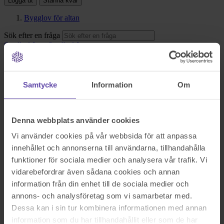
Logga ut
Stanna kvar
Bygglov för altan
Sök efter en fråga
Se alla frågor
Se alla frågor
Bostad & Fastighet
Bygglov för altan
Samtycke
Information
Om
hej!
Jag undrar om min granne kan få bygglov att bygga en altan som
Denna webbplats använder cookies
kommer att vara närmare min tomtgräns än 4,5 m.
Tacksam för svar.
Vi använder cookies på vår webbsida för att anpassa
Mvh
innehållet och annonserna till användarna, tillhandahålla
Sök efter en fråga
funktioner för sociala medier och analysera vår trafik. Vi
Se alla frågor
Boka tid med jurist
vidarebefordrar även sådana cookies och annan
information från din enhet till de sociala medier och
Boka tid med jurist
annons- och analysföretag som vi samarbetar med.
På kontor, telefon eller onlinemöte
Dessa kan i sin tur kombinera informationen med annan
information som du har tillhandahållit eller som de har