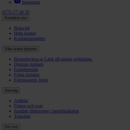
Instagram
0771-77 10 70
Kontakta oss
Boka tid
Hitta kontor
Kontaktuppgifter
Våra andra tjänster
Bouppteckna.se
Länk till annan webbplats.
Digitala Juristen
Fastighetsrätt
Fråga Juristen
Företagarens Jurist
Genväg
Artiklar
Frågor och svar
Juridisk rådgivning i hemförsäkring
Translate
Om oss