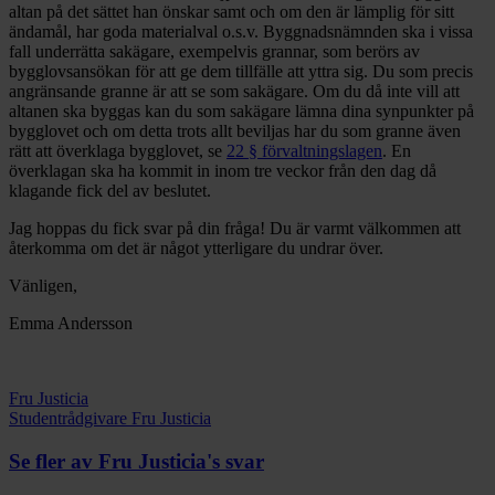
altan på det sättet han önskar samt och om den är lämplig för sitt
ändamål, har goda materialval o.s.v. Byggnadsnämnden ska i vissa
fall underrätta sakägare, exempelvis grannar, som berörs av
bygglovsansökan för att ge dem tillfälle att yttra sig. Du som precis
angränsande granne är att se som sakägare. Om du då inte vill att
altanen ska byggas kan du som sakägare lämna dina synpunkter på
bygglovet och om detta trots allt beviljas har du som granne även
rätt att överklaga bygglovet, se
22 § förvaltningslagen
. En
överklagan ska ha kommit in inom tre veckor från den dag då
klagande fick del av beslutet.
Jag hoppas du fick svar på din fråga! Du är varmt välkommen att
återkomma om det är något ytterligare du undrar över.
Vänligen,
Emma Andersson
Fru Justicia
Studentrådgivare Fru Justicia
Se fler av Fru Justicia's svar