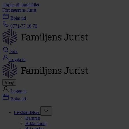
Hoppa till innehållet
Företagarens Jurist
Boka tid
0771-77 10 70
Sök
Logga in
Meny
Logga in
Boka tid
Livshändelser
Barnrätt
Bilda familj
Bli sambo