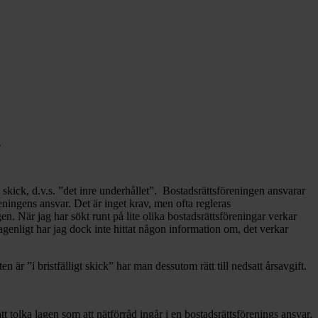
.
t skick, d.v.s. ”det inre underhållet”. Bostadsrättsföreningen ansvarar
ingens ansvar. Det är inget krav, men ofta regleras
n. När jag har sökt runt på lite olika bostadsrättsföreningar verkar
agenligt har jag dock inte hittat någon information om, det verkar
är ”i bristfälligt skick” har man dessutom rätt till nedsatt årsavgift.
tolka lagen som att nätförråd ingår i en bostadsrättsförenings ansvar,