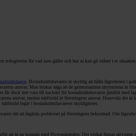
n redogörelse för vad som gäller och hur ni kan gå vidare i er situation
tadsrättslagen
. Bostadsrättshavaren är skyldig att hålla lägenheten i got
shavarens ansvar. Man brukar säga att de gemensamma utrymmena är fören
får dock inte vara till nackdel för bostadsrättshavaren jämfört med lage
avarens ansvar, medan nätförråd är föreningens ansvar. Huruvida det är l
 nätförråd ingår i bostadsrättshavarens skyldigheter.
aren rätt att åtgärda problemet på föreningens bekostnad. Om lägenheten 
rför att ni tar kontakt med Hyresnämnden. Det verkar finnas utrymme att 