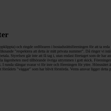
ter
ppklippta) och ringde ordföraren i bostadsrättsföreningen för att ta reda
liknande "respektera att detta är mitt privata nummer". Då ringer vi is
etala. Styrelsen går inte att få tag i, utan endast företaget som de har anl
a lägenheten med tillhörande övriga utrymmen i gott skick. Föreningen 
 I runda slängar svarar vi för inre och föreningen för yttre. Hönsnätet ä
ndast förrådets "väggar" som har blivit förstörda. Vems ansvar ligger dett