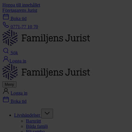
Hoppa till innehållet
Företagarens Jurist
Boka tid
0771-77 10 70
Sök
Logga in
Meny
Logga in
Boka tid
Livshändelser
Barnrätt
Bilda familj
Bli sambo