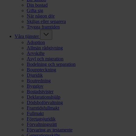
Din bostad
Gifta sig
När någon dör
Skiljas eller separera
Trygga framtiden
Våra tjänster
Adoption
Allmän rådgivning
Arvskifte
Asyl och migration
Bodelning och separation
Bouppteckning
Djuridik
Boutredning
Bygglov
Bostadstvister
Deklarationshjälp
Dödsboförvaltning
Framtidsfullmakt
Fullmakt
Företagsjuridik
Förvaltningsrätt
Förvaring av testamente
Generationsskifte