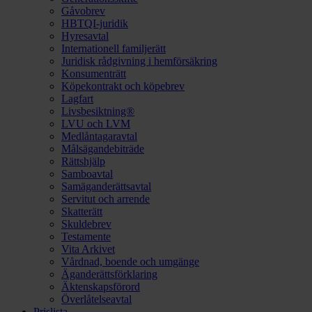
Gåvobrev
HBTQI-juridik
Hyresavtal
Internationell familjerätt
Juridisk rådgivning i hemförsäkring
Konsumenträtt
Köpekontrakt och köpebrev
Lagfart
Livsbesiktning®
LVU och LVM
Medlåntagaravtal
Målsägandebiträde
Rättshjälp
Samboavtal
Samäganderättsavtal
Servitut och arrende
Skatterätt
Skuldebrev
Testamente
Vita Arkivet
Vårdnad, boende och umgänge
Äganderättsförklaring
Äktenskapsförord
Överlåtelseavtal
Prislista