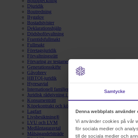
Bouppteckning
Djuridik
Boutredning
Bygglov
Bostadstvister
Deklarationshjälp
Dödsboförvaltning
Framtidsfullmakt
Fullmakt
Företagsjuridik
Förvaltningsrätt
Förvaring av testamente
Generationsskifte
Gåvobrev
HBTQI-juridik
Hyresavtal
Internationell familjerätt
Samtycke
Juridisk rådgivning i hemförsäkring
Konsumenträtt
Köpekontrakt och köpebrev
Lagfart
Denna webbplats använder 
Livsbesiktning®
Vi använder cookies på vår we
LVU och LVM
Medlåntagaravtal
för sociala medier och analys
Målsägandebiträde
till de sociala medier och a