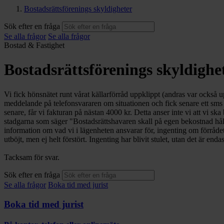
Bostadsrättsförenings skyldigheter
Sök efter en fråga
Se alla frågor
Se alla frågor
Bostad & Fastighet
Bostadsrättsförenings skyldighe
Vi fick hönsnätet runt vårat källarförråd uppklippt (andras var också u
meddelande på telefonsvararen om situationen och fick senare ett sms 
senare, får vi fakturan på nästan 4000 kr. Detta anser inte vi att vi ska b
stadgarna som säger "Bostadsrättshavaren skall på egen bekostnad håll
information om vad vi i lägenheten ansvarar för, ingenting om förrådet.
utböjt, men ej helt förstört. Ingenting har blivit stulet, utan det är e
Tacksam för svar.
Sök efter en fråga
Se alla frågor
Boka tid med jurist
Boka tid med jurist