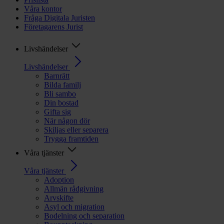
Våra kontor
Fråga Digitala Juristen
Företagarens Jurist
Livshändelser
Livshändelser
Barnrätt
Bilda familj
Bli sambo
Din bostad
Gifta sig
När någon dör
Skiljas eller separera
Trygga framtiden
Våra tjänster
Våra tjänster
Adoption
Allmän rådgivning
Arvskifte
Asyl och migration
Bodelning och separation