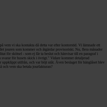
 på vem vi ska kontakta då detta var efter kontorstid. Vi lämnade ett
tället jouren som kommer och åtgärdar provisoriskt. Nu, flera månader
itat för skötsel - som ej får ta beslut och hänvisar till en paragraf i
svarar för husets skick i övrigt." Vidare kommer detaljerad
r uppklippt utifrån, och var böjt utåt. Även beslaget för hänglåset blev
a på och vem ska betala jourfakturan?