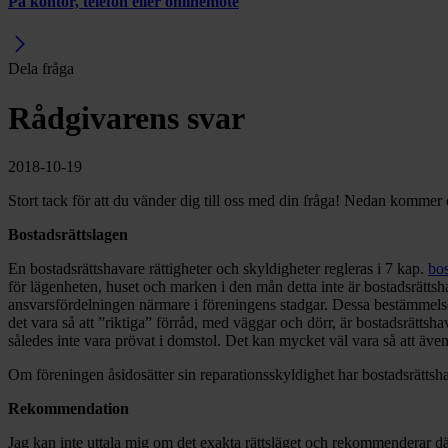
På kontor, telefon eller onlinemöte
Dela fråga
Rådgivarens svar
2018-10-19
Stort tack för att du vänder dig till oss med din fråga! Nedan kommer e
Bostadsrättslagen
En bostadsrättshavare rättigheter och skyldigheter regleras i 7 kap.
bos
för lägenheten, huset och marken i den mån detta inte är bostadsrätt
ansvarsfördelningen närmare i föreningens stadgar. Dessa bestämmelser 
det vara så att ”riktiga” förråd, med väggar och dörr, är bostadsrättsh
således inte vara prövat i domstol. Det kan mycket väl vara så att även
Om föreningen åsidosätter sin reparationsskyldighet har bostadsrättshav
Rekommendation
Jag kan inte uttala mig om det exakta rättsläget och rekommenderar dä