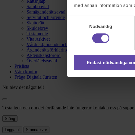
Rättshjälp
med annan information som du 
Samboavtal
Samäganderättsavtal
Servitut och arrende
Samtyckesval
Skatterätt
Nödvändig
Skuldebrev
Testamente
Vita Arkivet
Vårdnad, boende och umgänge
Äganderättsförklaring
Äktenskapsförord
Överlåtelseavtal
Endast nödvändiga co
Prislista
Våra kontor
Fråga Digitala Juristen
Nu blev det något fel!
Testa igen och om det fortfarande inte fungerar kontakta oss på suppor
Stäng
Logga ut
Stanna kvar