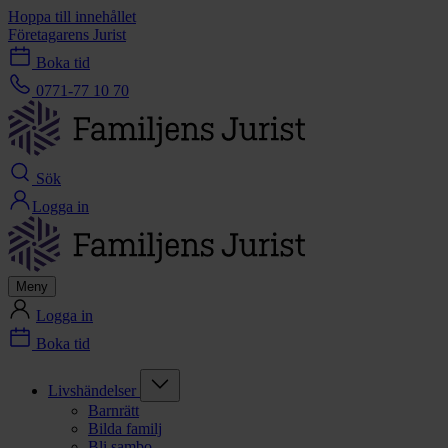
Hoppa till innehållet
Företagarens Jurist
Boka tid
0771-77 10 70
Sök
Logga in
Meny
Logga in
Boka tid
Livshändelser
Barnrätt
Bilda familj
Bli sambo