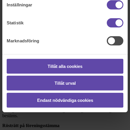
Dela fråga
Inställningar
Rådgivarens svar
Statistik
2018-12-28
Stort tack för att du vänder dig till oss med din fråga! Nedan
Marknadsföring
kommer en redogörelse för vad som gäller och hur du kan gå vidare
i din situation.
Årsavgift till bostadsrättsföreningen
Tillåt alla cookies
Regler om bostadsrättsföreningar finns i
bostadsrättslagen
. Vad
gäller årsavgiften (vilket den kallas, även fast den ibland delas upp i
månadsavgifter), så är styrelsen fri att ta ut vilken avgift de vill. Det
Tillåt urval
finns exempel när en styrelse har höjt avgiften med 50 %. Som
bostadsrättshavare har man rätt att frånträda sin bostadsrätt i vissa
fall, men exempelvis inte om höjningen sker till följd av en
omfattande reparation, vilket det låter som att det rör sig om i ditt
Endast nödvändiga cookies
fall. Det verkar alltså inte som att du kan göra något åt den höjda
årsavgiften. Det måste dock framgå av stadgarna hur årsavgiften
bestäms.
Rösträtt på föreningsstämma