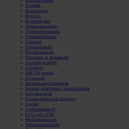
Bouppteckning
Djuridik
Boutredning
Bygglov
Bostadstvister
Deklarationshjälp
Dödsboförvaltning
Framtidsfullmakt
Fullmakt
Företagsjuridik
Förvaltningsrätt
Förvaring av testamente
Generationsskifte
Gåvobrev
HBTQI-juridik
Hyresavtal
Internationell familjerätt
Juridisk rådgivning i hemförsäkring
Konsumenträtt
Köpekontrakt och köpebrev
Lagfart
Livsbesiktning®
LVU och LVM
Medlåntagaravtal
Målsägandebiträde