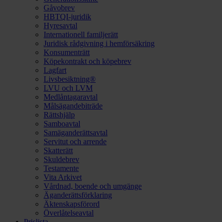
Gåvobrev
HBTQI-juridik
Hyresavtal
Internationell familjerätt
Juridisk rådgivning i hemförsäkring
Konsumenträtt
Köpekontrakt och köpebrev
Lagfart
Livsbesiktning®
LVU och LVM
Medlåntagaravtal
Målsägandebiträde
Rättshjälp
Samboavtal
Samäganderättsavtal
Servitut och arrende
Skatterätt
Skuldebrev
Testamente
Vita Arkivet
Vårdnad, boende och umgänge
Äganderättsförklaring
Äktenskapsförord
Överlåtelseavtal
Prislista