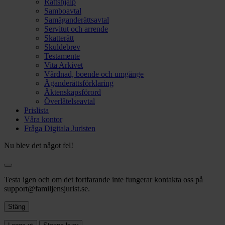
Rättshjälp
Samboavtal
Samäganderättsavtal
Servitut och arrende
Skatterätt
Skuldebrev
Testamente
Vita Arkivet
Vårdnad, boende och umgänge
Äganderättsförklaring
Äktenskapsförord
Överlåtelseavtal
Prislista
Våra kontor
Fråga Digitala Juristen
Nu blev det något fel!
Testa igen och om det fortfarande inte fungerar kontakta oss på
support@familjensjurist.se.
Stäng