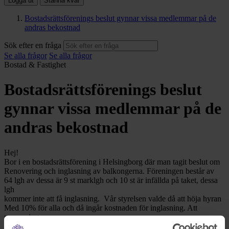
Logga ut
Stanna kvar
Bostadsrättsförenings beslut gynnar vissa medlemmar på de
andras bekostnad
Sök efter en fråga
Se alla frågor
Se alla frågor
Bostad & Fastighet
Bostadsrättsförenings beslut
gynnar vissa medlemmar på de
andras bekostnad
Hej!
Bor i en bostadsrättsförening i Helsingborg där man tagit beslut om
Renovering och inglasning av balkongerna. Föreningen består av
64 lgh av dessa är 9 st marklgh och 10 st är infällda på taket, dessa
lgh
kommer inte att få inglasning. Vår styrelsen valde då att höja hyran
Med 10% för alla och då ingår kostnaden för inglasning. Att
renoveringen av
Balkongerna måste betalas av alla är jag klar över men ett tillägg