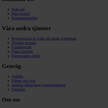
Boka tid
Hitta kontor
Kontaktuppgifter
Våra andra tjänster
Bouppteckna.se
Länk till annan webbplats.
Digitala Juristen
Fastighetsrätt
Fråga Juristen
Företagarens Jurist
Genväg
Artiklar
Frågor och svar
Juridisk rådgivning i hemförsäkring
Translate
Om oss