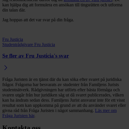
kan hjälpa dig att formulera en ansökan till tingsrätten och utforma
din talan där.
Jag hoppas att det var svar på din fråga.
Fru Justicia
Studentrådgivare Fru Justicia
Se fler av Fru Justicia's svar
Fråga Juristen är en tjänst där du kan söka efter svaret på juridiska
frågor. Frågorna har besvarats av studenter från Familjens Jurists
studentnätverk. Rådgivningen har utförts efter bästa förmåga och
svaren utgår från hur juridiken såg ut då svaret publicerades, vilken
kan ha ändrats sedan dess. Familjens Jurist ansvarar inte för ett visst
resultat som kan uppkomma på grund av att du använder svaret eller
givna råd från Fråga Juristen i något sammanhang.
Läs mer om
Fråga Juristen här
.
Kontakta oss