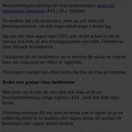
Bostadsrättslagen hänvisat till vissa bestämmelser i
lagen om
ekonomiska föreningar
(EFL), bl.a. följande:
En medlem har rätt att närvara, yttra sig och rösta vid
föreningsstämman, om inte något annat anges i denna lag.
Jag kan inte hitta någon regel i EFL som skulle ta bort er rätt att
närvara och rösta på den föreningsstämma som hölls. Däremot så
finns följande bestämmelse:
I stadgarna får det bestämmas att en medlem får utöva sin rösträtt
bara om vissa angivna villkor är uppfyllda.
Föreningens stadgar kan alltså hindra dig från att rösta på stämman.
Beslut som gynnar vissa medlemmar
Men även om du inte får vara med och rösta så får en
bostadsrättsförening, enligt reglerna i EFL, ändå inte fatta vissa
beslut.
Föreningsstämman får inte fatta ett beslut som är ägnat att ge en
otillbörlig fördel åt en medlem eller någon annan till nackdel för
föreningen eller någon annan medlem.