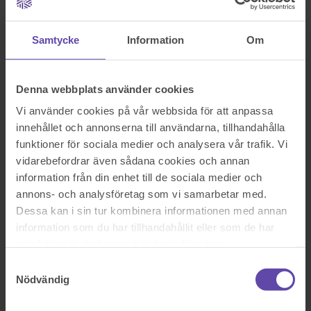
som
Inglasningen innebär bör väl endast betalas av dem som får det. Vi
fick
Samtycke
Information
Om
Inte heller vara med om att ta beslutet, endast de som skulle få
inglasning
Fick rösta. Frågan om hyreshöjningen ställdes på ett extramöte för
ett halvt år
Denna webbplats använder cookies
sedan men vi har inte fått något svar. Har läst någonstans att
renoveringar som gäller saker som funnits på huset sedan det
Vi använder cookies på vår webbsida för att anpassa
byggdes måste alla vara med att betala, men tillägg som tex
innehållet och annonserna till användarna, tillhandahålla
inglasning skall endast betalas av dom som får det.
funktioner för sociala medier och analysera vår trafik. Vi
Tyvärr hittar jag det inte nu därför hoppas ni kan hjälpa mig vad som
gäller.
vidarebefordrar även sådana cookies och annan
Tack på förhand
information från din enhet till de sociala medier och
annons- och analysföretag som vi samarbetar med.
Sök efter en fråga
Se alla frågor
Boka tid med jurist
Dessa kan i sin tur kombinera informationen med annan
information som du har tillhandahållit eller som de har
Boka tid med jurist
samlat in när du har använt deras tjänster.
På kontor, telefon eller onlinemöte
Samtyckesval
Nödvändig