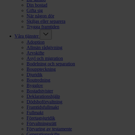
Din bostad
Gifta sig
När någon dör
Skiljas eller separera
Trygga framtiden
Våra tjänster
Adoption
Allmän rådgivning
Arvskifte
Asyl och migration
Bodelning och separation
Bouppteckning
Djuridik
Boutredning
Bygglov
Bostadstvister
Deklarationshjälp
Dödsboförvaltning
Framtidsfullmakt
Fullmakt
Företagsjuridik
Förvaltningsrätt
Förvaring av testamente
Generationsskifte