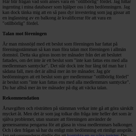
Här blir frågan vad som anses vara en "otillbörlig" fördel. Jag hittar
ingenting i mina databaser som hjälper oss i den bedömningen. Jag
kan dock tänka mig att en så pass dyr investering som jag gissar att
en inglasning av en balkong är kvalificerar för att vara en
"otillbörlig" fördel.
Talan mot föreningen
Är man missnöjd med ett beslut som föreningen har fattat på
föreningsstämman så kan man föra talan mot föreningen i allmän
domstol. Detta ska göras inom tre månader från det att beslutet
fattades, om det inte är ett beslut som "inte kan fattas ens med alla
medlemmars samtycke". Det står dock inte hur lång tid man har i
sådana fall, men det är alltså mer än tre månader. Jag gör
bedömningen att ett beslut som ger medlemmar "otillbörlig fördel"
är beslut som "inte kan fattas ens med alla medlemmars samtycke".
Du har alltså mer än tre månader på dig att väcka talan.
Rekommendation
Årsavgiften och rösträtten på stämman verkar inte gå att göra särskilt
mycket åt. Men det är som jag tolkar din fråga inte heller det som är
själva problemet, utan snarare att föreningen använder de
gemensamma pengarna för att glasa in vissa medlemmars balkonger.
Och i den frågan så har du enligt min bedömning ett rimligt anspråk.
Jag rekommenderar därför dig att
kontakta en av våra jurister
. De