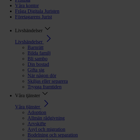
Våra kontor
Fråga Digitala Juristen
Företagarens Jurist
Livshändelser
Livshändelser
Barnrätt
Bilda familj
Bli sambo
Din bostad
Gifta sig
När någon dör
Skiljas eller separera
Trygga framtiden
Våra tjänster
Våra tjänster
Adoption
Allmän rådgivning
Arvskifte
Asyl och migration
Bodelning och separation