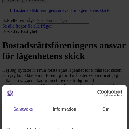
Logga ut
Stanna kvar
Bostadsrättsföreningens ansvar för lägenhetens skick
Sök efter en fråga
Se alla frågor
Se alla frågor
Bostad & Fastighet
Bostadsrättsföreningens ansvar
för lägenhetens skick
Hej!Jag flyttade in i min första egna lägenhet för 9 månader sedan
och jag kontaktade min förening för 8 månader sedan om att jag
hitta hål i väggen i badrummet mycket troligt in till
ventilationssystemet. Vi har frånluftsystem i lägenhetshuset. Och
hålet är bakom den kaklade väggen det är som en slits där
avloppsrör går bakom och innanför innertaket. Föreningen gjorde
stambyte år 2000 i alla badrum och det är stor sannolikhet att
problemet uppstod då för att jag har haft en murare hemma hos mig
Samtycke
Information
Om
som försökte stänga igen hålet som syns och han tyckte att det såg ut
som att spacklingen/murningen var från då. Varför jag förklarar allt
det här är för att jag har grannar som röker inomhus under sina
köksfläktar. Så all rök kommer in i mitt badrum. Och passiv rökning