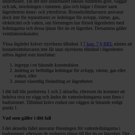
underhållet. Till det inre underhållet räknas rummens golv, väggar
och tak, inredningen i rummen, glas och bågar i fönster samt
lägenhetens inner- och ytterdörrar. Bostadsrättshavaren ansvarar
dock inte för reparationer av ledningar för avlopp, värme, gas,
elektricitet och vatten, om föreningen har försett lägenheten med
ledningarna och dessa tjänar fler än en lägenhet. Detsamma gäller
ventilationskanaler.
Vissa åtgärder kräver styrelsens tillstånd. I
7 kap. 7 § BRL
nämns att
bostadsrättshavaren inte får utan styrelsens tillstånd i lägenheten
utföra åtgärd som innefattar:
ingrepp i en bärande konstruktion
ändring av befintliga ledningar för avlopp, värme, gas eller
vatten, eller
annan väsentlig förändring av lägenheten
I ditt fall blir punkterna 1 och 2 aktuella, eftersom du kommer att
behöva riva en vägg och ändra de vattenledningarna som finns i
badrummet. Tillstånd krävs endast om väggen är bärande enligt
punkt 1.
Vad som gäller i ditt fall
I det aktuella fallet ansvarar föreningen för vattenledningarna i
badrummet, eftersom de troligtvis tjänar till fler än en lägenhet. Det