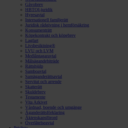
Gåvobrev
HBTQI-juridik
Hyresavtal
Internationell familjerätt
Juridisk rådgivning i hemförsäkring
Konsumenträtt
Köpekontrakt och köpebrev
Lagfart
Livsbesiktning®
LVU och LVM
Medlåntagaravtal
Målsägandebiträde
Rättshjälp
Samboavtal
Samäganderättsavtal
Servitut och arrende
Skatterätt
Skuldebrev
Testamente
Vita Arkivet
Vårdnad, boende och umgänge
Äganderättsförklaring
Äktenskapsförord
Överlåtelseavtal
Prislista