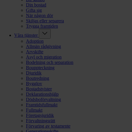
Din bostad
Gifta sig
När någon dör
Skiljas eller separera
Trygga framtiden
Våra tjänster
Adoption
Allmän rådgivning
Arvskifte
Asyl och migration
Bodelning och separation
Bouppteckning
Djuridik
Boutredning
Bygglov
Bostadstvister
Deklarationshjälp
Dödsboförvaltning
Framtidsfullmakt
Fullmakt
Företagsjuridik
Förvaltningsrätt
Förvaring av testamente
Generationsskifte