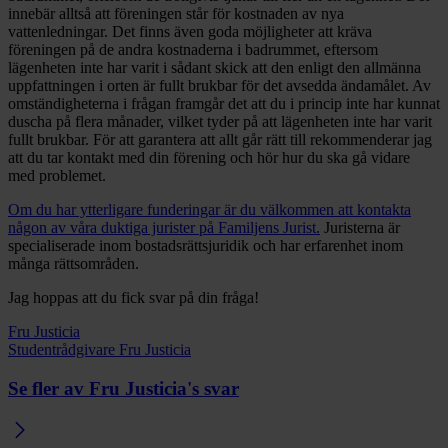
innebär alltså att föreningen står för kostnaden av nya
vattenledningar. Det finns även goda möjligheter att kräva
föreningen på de andra kostnaderna i badrummet, eftersom
lägenheten inte har varit i sådant skick att den enligt den allmänna
uppfattningen i orten är fullt brukbar för det avsedda ändamålet. Av
omständigheterna i frågan framgår det att du i princip inte har kunnat
duscha på flera månader, vilket tyder på att lägenheten inte har varit
fullt brukbar. För att garantera att allt går rätt till rekommenderar jag
att du tar kontakt med din förening och hör hur du ska gå vidare
med problemet.
Om du har ytterligare funderingar är du välkommen att kontakta
någon av våra duktiga jurister på Familjens Jurist.
Juristerna är
specialiserade inom bostadsrättsjuridik och har erfarenhet inom
många rättsområden.
Jag hoppas att du fick svar på din fråga!
Fru Justicia
Studentrådgivare Fru Justicia
Se fler av Fru Justicia's svar