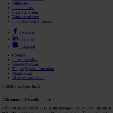
Hållbarhet
Jobba hos oss
Press och media
Våra samarbeten
Innovation och forskning
Facebook
LinkedIn
Instagram
Cookies
Integritetspolicy
Kundombudsman
Tillgänglighetsinformation
Upphovsrätt
Visselblåsarfunktion
© 2026 Familjens Jurist
Välkommen till Familjens Jurist!
Från den 20 september 2017 är Juristbyrån en del av Familjens Jurist
och arbetar under ett nytt gemensamt varumärke – Familjens Jurist.