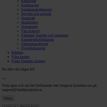
Rättshjälp
Samboavtal
Samäganderättsavtal
Servitut och arrende
Skatterätt
Skuldebrev
Testamente
Vita Arkivet
Vårdnad, boende och umgänge
Äganderättsförklaring
Äktenskapsförord
Överlåtelseavtal
Prislista
Våra kontor
Fråga Digitala Juristen
Nu blev det något fel!
Testa igen och om det fortfarande inte fungerar kontakta oss på
support@familjensjurist.se.
Stäng