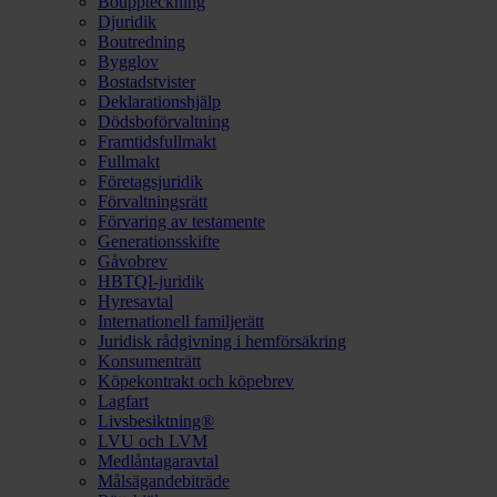
Bouppteckning
Djuridik
Boutredning
Bygglov
Bostadstvister
Deklarationshjälp
Dödsboförvaltning
Framtidsfullmakt
Fullmakt
Företagsjuridik
Förvaltningsrätt
Förvaring av testamente
Generationsskifte
Gåvobrev
HBTQI-juridik
Hyresavtal
Internationell familjerätt
Juridisk rådgivning i hemförsäkring
Konsumenträtt
Köpekontrakt och köpebrev
Lagfart
Livsbesiktning®
LVU och LVM
Medlåntagaravtal
Målsägandebiträde