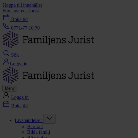
Hoppa till innehållet
Företagarens Jurist
Boka tid
0771-77 10 70
Sök
Logga in
Meny
Logga in
Boka tid
Livshändelser
Barnrätt
Bilda familj
Bli sambo