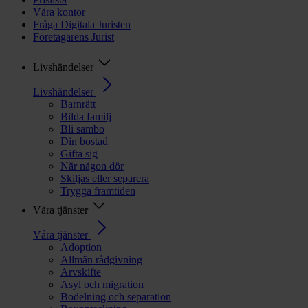
Våra kontor
Fråga Digitala Juristen
Företagarens Jurist
Livshändelser
Livshändelser
Barnrätt
Bilda familj
Bli sambo
Din bostad
Gifta sig
När någon dör
Skiljas eller separera
Trygga framtiden
Våra tjänster
Våra tjänster
Adoption
Allmän rådgivning
Arvskifte
Asyl och migration
Bodelning och separation