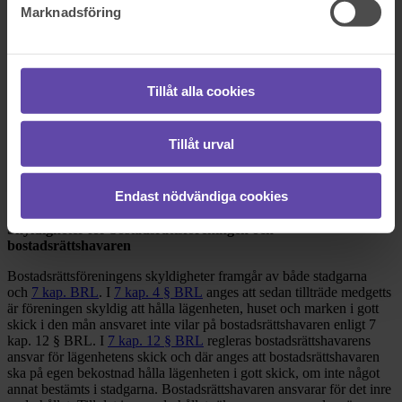
Marknadsföring
Dela fråga
Rådgivarens svar
Tillåt alla cookies
2020-07-16
Tillåt urval
Hej och tack för att du vänder dig till oss på Fråga Juristen med din
fråga! Regler om bostadsrätt finns i
bostadsrättslagen (BRL)
. Nedan
kommer en redogörelse för vad som gäller och hur du kan gå vidare
Endast nödvändiga cookies
i din situation.
Skyldigheter för bostadsrättsföreningen och
bostadsrättshavaren
Bostadsrättsföreningens skyldigheter framgår av både stadgarna
och
7 kap. BRL
. I
7 kap. 4 § BRL
anges att sedan tillträde medgetts
är föreningen skyldig att hålla lägenheten, huset och marken i gott
skick i den mån ansvaret inte vilar på bostadsrättshavaren enligt 7
kap. 12 § BRL. I
7 kap. 12 § BRL
regleras bostadsrättshavarens
ansvar för lägenhetens skick och där anges att bostadsrättshavaren
ska på egen bekostnad hålla lägenheten i gott skick, om inte något
annat bestämts i stadgarna. Bostadsrättshavaren ansvarar för det inre