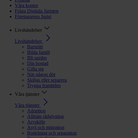
Våra kontor
Fråga Digitala Juristen
Företagarens Jurist
Livshändelser
Livshändelser
Barnrätt
Bilda familj
Bli sambo
Din bostad
Gifta sig
När någon dör
Skiljas eller separera
Trygga framtiden
Våra tjänster
Våra tjänster
Adoption
Allmän rådgivning
Arvskifte
Asyl och migration
Bodelning och separation