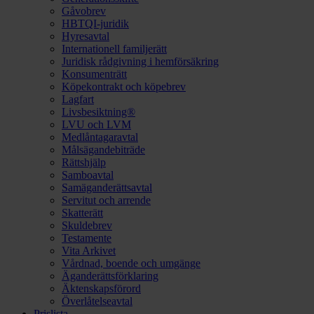
Gåvobrev
HBTQI-juridik
Hyresavtal
Internationell familjerätt
Juridisk rådgivning i hemförsäkring
Konsumenträtt
Köpekontrakt och köpebrev
Lagfart
Livsbesiktning®
LVU och LVM
Medlåntagaravtal
Målsägandebiträde
Rättshjälp
Samboavtal
Samäganderättsavtal
Servitut och arrende
Skatterätt
Skuldebrev
Testamente
Vita Arkivet
Vårdnad, boende och umgänge
Äganderättsförklaring
Äktenskapsförord
Överlåtelseavtal
Prislista