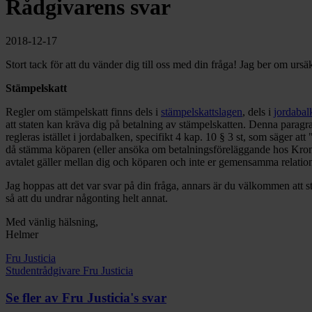
Rådgivarens svar
2018-12-17
Stort tack för att du vänder dig till oss med din fråga! Jag ber om urs
Stämpelskatt
Regler om stämpelskatt finns dels i
stämpelskattslagen
, dels i
jordabal
att staten kan kräva dig på betalning av stämpelskatten. Denna paragr
regleras istället i jordabalken, specifikt 4 kap. 10 § 3 st, som säger att
då stämma köparen (eller ansöka om betalningsföreläggande hos Kronofog
avtalet gäller mellan dig och köparen och inte er gemensamma relation t
Jag hoppas att det var svar på din fråga, annars är du välkommen att s
så att du undrar någonting helt annat.
Med vänlig hälsning,
Helmer
Fru Justicia
Studentrådgivare Fru Justicia
Se fler av Fru Justicia's svar