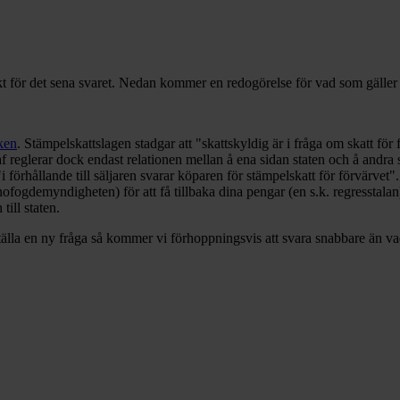
äkt för det sena svaret. Nedan kommer en redogörelse för vad som gäller 
ken
. Stämpelskattslagen stadgar att "skattskyldig är i fråga om skatt för
af reglerar dock endast relationen mellan å ena sidan staten och å andra
 "i förhållande till säljaren svarar köparen för stämpelskatt för förvärvet
demyndigheten) för att få tillbaka dina pengar (en s.k. regresstalan). 
ill staten.
tälla en ny fråga så kommer vi förhoppningsvis att svara snabbare än va