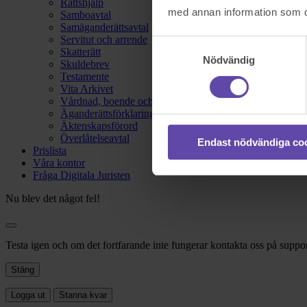
Rättshjälp
med annan information som du 
Samboavtal
Samäganderättsavtal
Servitut och arrende
Samtyckesval
Skatterätt
Nödvändig
Skuldebrev
Testamente
Vita Arkivet
Vårdnad, boende och umgänge
Äganderättsförklaring
Äktenskapsförord
Överlåtelseavtal
Endast nödvändiga co
Prislista
Våra kontor
Fråga Digitala Juristen
Nu blev det något fel!
Testa igen och om det fortfarande inte fungerar kontakta oss på suppor
Stäng
Logga ut
Stanna kvar