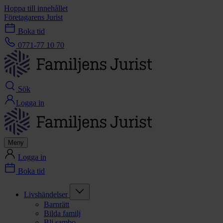
Hoppa till innehållet
Företagarens Jurist
Boka tid
0771-77 10 70
Sök
Logga in
Meny
Logga in
Boka tid
Livshändelser
Barnrätt
Bilda familj
Bli sambo