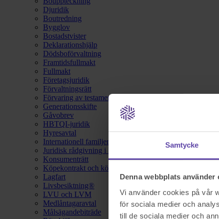
Bouppteckning
Djuridik
Boutredning
Bygglov
Bostadstvister
Deklarationshjälp
Dödsboförvaltning
Framtidsfullmakt
Fullmakt
Företagsjuridik
Förvaltningsrätt
Förvaring av testamente
Generationsskifte
Gåvobrev
HBTQI-juridik
Hyresavtal
Internationell familjerätt
Samtycke
Juridisk rådgivning i hemförsäkring
Konsumenträtt
Köpekontrakt och köpebrev
Lagfart
Denna webbplats använder 
Livsbesiktning®
Vi använder cookies på vår we
LVU och LVM
Medlåntagaravtal
för sociala medier och analys
Målsägandebiträde
till de sociala medier och a