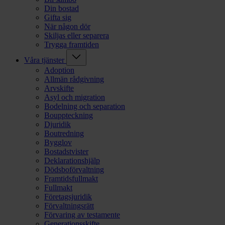
Din bostad
Gifta sig
När någon dör
Skiljas eller separera
Trygga framtiden
Våra tjänster
Adoption
Allmän rådgivning
Arvskifte
Asyl och migration
Bodelning och separation
Bouppteckning
Djuridik
Boutredning
Bygglov
Bostadstvister
Deklarationshjälp
Dödsboförvaltning
Framtidsfullmakt
Fullmakt
Företagsjuridik
Förvaltningsrätt
Förvaring av testamente
Generationsskifte