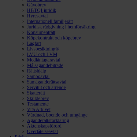
Gåvobrev
HBTQI-juridik
Hyresavtal
Internationell familjerätt
Juridisk rådgivning i hemförsäkring
Konsumenträtt
Köpekontrakt och köpebrev
Lagfart
Livsbesiktning®
LVU och LVM
Medlåntagaravtal
Målsägandebiträde
Rättshjälp
Samboavtal
Samäganderättsavtal
Servitut och arrende
Skatterätt
Skuldebrev
Testamente
Vita Arkivet
Vårdnad, boende och umgänge
Äganderättsförklaring
Äktenskapsförord
Överlåtelseavtal
Prislista