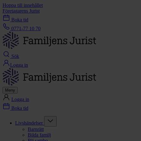
Hoppa till innehållet
Företagarens Jurist
Boka tid
0771-77 10 70
Sök
Logga in
Meny
Logga in
Boka tid
Livshändelser
Barnrätt
Bilda familj
Bli sambo