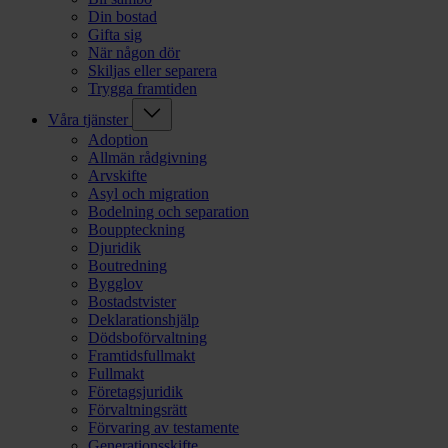
Din bostad
Gifta sig
När någon dör
Skiljas eller separera
Trygga framtiden
Våra tjänster
Adoption
Allmän rådgivning
Arvskifte
Asyl och migration
Bodelning och separation
Bouppteckning
Djuridik
Boutredning
Bygglov
Bostadstvister
Deklarationshjälp
Dödsboförvaltning
Framtidsfullmakt
Fullmakt
Företagsjuridik
Förvaltningsrätt
Förvaring av testamente
Generationsskifte