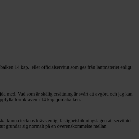
balken 14 kap. eller officialservitut som ges från lantmäteriet enligt
nöjda med. Vad som är skälig ersättning är svårt att avgöra och jag kan
 uppfylla formkraven i 14 kap. jordabalken.
ut ska kunna tecknas krävs enligt fastighetsbildningslagen att servitutet
servitut grundar sig normalt på en överenskommelse mellan