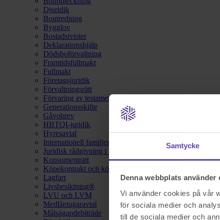
Bouppteckning
Djuridik
Boutredning
Bygglov
Bostadstvister
Deklarationshjälp
Dödsboförvaltning
Framtidsfullmakt
Fullmakt
Företagsjuridik
Förvaltningsrätt
Förvaring av testamente
Generationsskifte
Gåvobrev
HBTQI-juridik
Hyresavtal
Internationell familjerätt
Samtycke
Juridisk rådgivning i hemförsäkring
Konsumenträtt
Köpekontrakt och köpebrev
Lagfart
Denna webbplats använder 
Livsbesiktning®
Vi använder cookies på vår we
LVU och LVM
Medlåntagaravtal
för sociala medier och analys
Målsägandebiträde
till de sociala medier och a