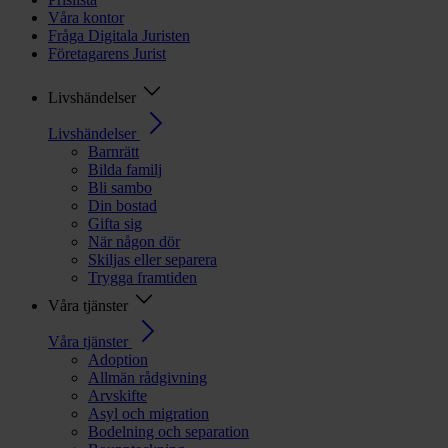
Våra kontor
Fråga Digitala Juristen
Företagarens Jurist
Livshändelser
Livshändelser
Barnrätt
Bilda familj
Bli sambo
Din bostad
Gifta sig
När någon dör
Skiljas eller separera
Trygga framtiden
Våra tjänster
Våra tjänster
Adoption
Allmän rådgivning
Arvskifte
Asyl och migration
Bodelning och separation