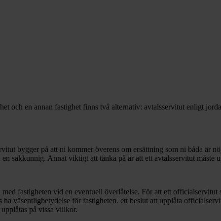
.
t och en annan fastighet finns två alternativ: avtalsservitut enligt jorda
alsservitut bygger på att ni kommer överens om ersättning som ni båda är 
 en sakkunnig. Annat viktigt att tänka på är att ett avtalsservitut måste
ltid med fastigheten vid en eventuell överlåtelse. För att ett officialservit
es ha väsentligbetydelse för fastigheten. ett beslut att upplåta official
upplåtas på vissa villkor.