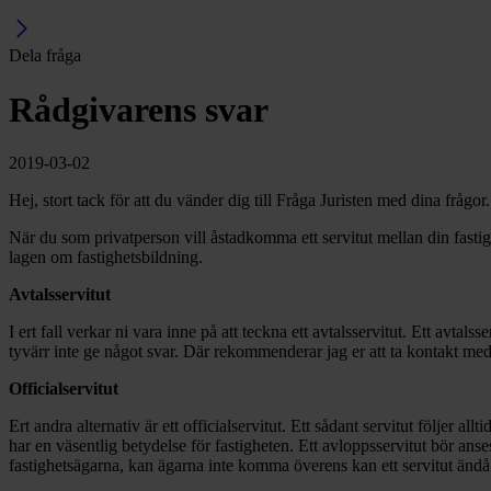
Dela fråga
Rådgivarens svar
2019-03-02
Hej, stort tack för att du vänder dig till Fråga Juristen med dina frågor
När du som privatperson vill åstadkomma ett servitut mellan din fastighe
lagen om fastighetsbildning.
Avtalsservitut
I ert fall verkar ni vara inne på att teckna ett avtalsservitut. Ett avt
tyvärr inte ge något svar. Där rekommenderar jag er att ta kontakt med
Officialservitut
Ert andra alternativ är ett officialservitut. Ett sådant servitut följer al
har en väsentlig betydelse för fastigheten. Ett avloppsservitut bör ans
fastighetsägarna, kan ägarna inte komma överens kan ett servitut ändå 