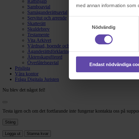
Rättshjälp
med annan information som du 
Samboavtal
Samäganderättsavtal
Servitut och arrende
Samtyckesval
Skatterätt
Nödvändig
Skuldebrev
Testamente
Vita Arkivet
Vårdnad, boende och umgänge
Äganderättsförklaring
Äktenskapsförord
Överlåtelseavtal
Endast nödvändiga co
Prislista
Våra kontor
Fråga Digitala Juristen
Nu blev det något fel!
Testa igen och om det fortfarande inte fungerar kontakta oss på suppor
Stäng
Logga ut
Stanna kvar