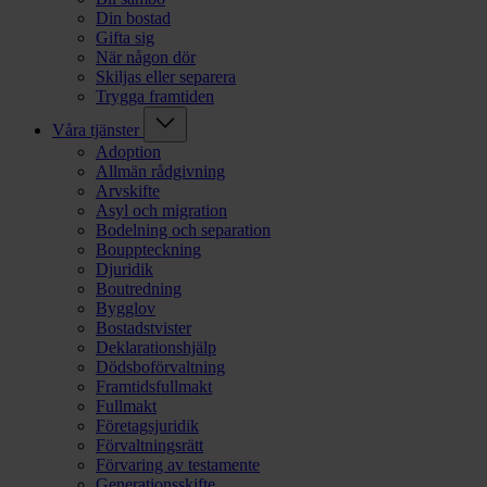
Din bostad
Gifta sig
När någon dör
Skiljas eller separera
Trygga framtiden
Våra tjänster
Adoption
Allmän rådgivning
Arvskifte
Asyl och migration
Bodelning och separation
Bouppteckning
Djuridik
Boutredning
Bygglov
Bostadstvister
Deklarationshjälp
Dödsboförvaltning
Framtidsfullmakt
Fullmakt
Företagsjuridik
Förvaltningsrätt
Förvaring av testamente
Generationsskifte