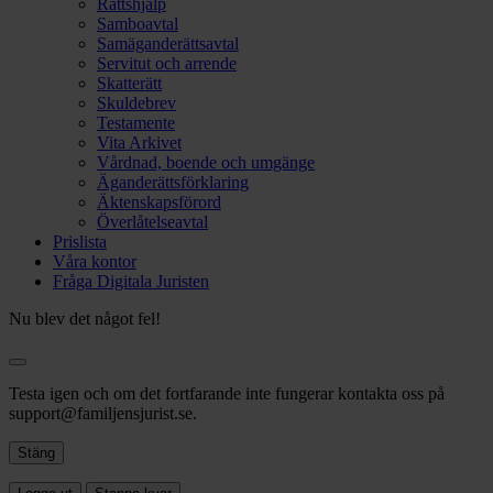
Rättshjälp
Samboavtal
Samäganderättsavtal
Servitut och arrende
Skatterätt
Skuldebrev
Testamente
Vita Arkivet
Vårdnad, boende och umgänge
Äganderättsförklaring
Äktenskapsförord
Överlåtelseavtal
Prislista
Våra kontor
Fråga Digitala Juristen
Nu blev det något fel!
Testa igen och om det fortfarande inte fungerar kontakta oss på
support@familjensjurist.se.
Stäng