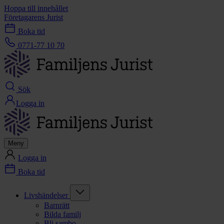
Hoppa till innehållet
Företagarens Jurist
Boka tid
0771-77 10 70
Sök
Logga in
Meny
Logga in
Boka tid
Livshändelser
Barnrätt
Bilda familj
Bli sambo