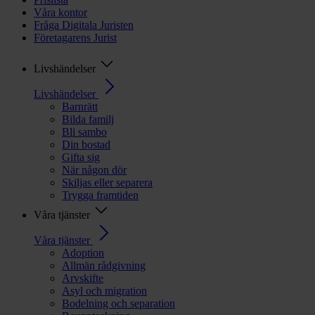
Våra kontor
Fråga Digitala Juristen
Företagarens Jurist
Livshändelser
Livshändelser
Barnrätt
Bilda familj
Bli sambo
Din bostad
Gifta sig
När någon dör
Skiljas eller separera
Trygga framtiden
Våra tjänster
Våra tjänster
Adoption
Allmän rådgivning
Arvskifte
Asyl och migration
Bodelning och separation