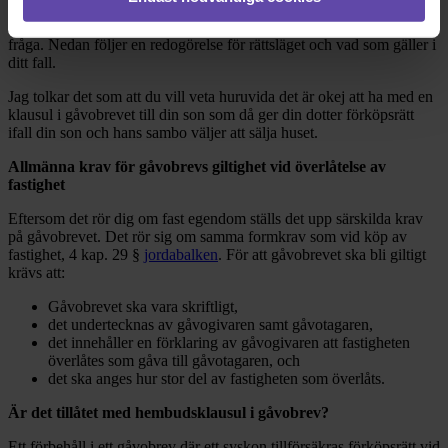
Hej och stort tack för att du vänder dig till Fråga Juristen med din
fråga. Nedan följer en redogörelse för rättsläget och vad som gäller i
ditt fall.
Jag tolkar det som att du vill veta huruvida det är okej att ha med en
klausul i gåvobrevet till din son som då ger din dotter förköpsrätt
ifall din son och hans sambo väljer att sälja huset.
Allmänna krav för gåvobrevs giltighet vid överlåtelse av
fastighet
Eftersom det rör dig om fast egendom ställs det upp särskilda krav
på gåvobrevet. Det rör sig om samma formkrav som vid köp av
fastighet, 4 kap. 29 §
jordabalken
. För att gåvobrevet ska bli giltigt
krävs att:
Gåvobrevet ska vara skriftligt,
det undertecknas av gåvogivaren samt gåvotagaren,
det innehåller en förklaring av gåvogivaren att fastigheten
överlåtes som gåva till gåvotagaren, och
det ska anges hur stor del av fastigheten som överlåts.
Är det tillåtet med hembudsklausul i gåvobrev?
Ett förbehåll i ett gåvobrev där ett syskon tillförsäkras förköpsrätt vid