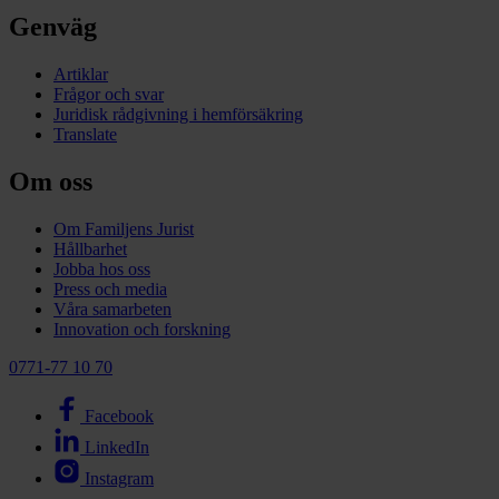
Genväg
Artiklar
Frågor och svar
Juridisk rådgivning i hemförsäkring
Translate
Om oss
Om Familjens Jurist
Hållbarhet
Jobba hos oss
Press och media
Våra samarbeten
Innovation och forskning
0771-77 10 70
Facebook
LinkedIn
Instagram