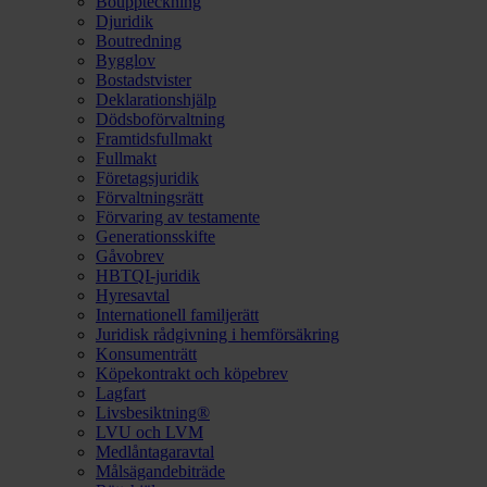
Bouppteckning
Djuridik
Boutredning
Bygglov
Bostadstvister
Deklarationshjälp
Dödsboförvaltning
Framtidsfullmakt
Fullmakt
Företagsjuridik
Förvaltningsrätt
Förvaring av testamente
Generationsskifte
Gåvobrev
HBTQI-juridik
Hyresavtal
Internationell familjerätt
Juridisk rådgivning i hemförsäkring
Konsumenträtt
Köpekontrakt och köpebrev
Lagfart
Livsbesiktning®
LVU och LVM
Medlåntagaravtal
Målsägandebiträde