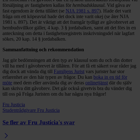
försäljning av fastigheten kallas för
hembudsklausul
. Vid gåva av
fast egendom är detta tillåtet (se
NJA 1981 s. 897
). Hade det varit
fråga om ett köpeavtal hade det dock inte varit okej (se åter NJA
1981 s. 897). Det är viktigt att det framgår tydligt av gåvobrevet att
hembudsvillkor gäller, 4 kap. 3 § jordabalken, samt att det förs in en
anteckning om detta i fastighetsregistrets inskrivningsdel när lagfart
sökes, 20 kap. 14 § jordabalken.
Sammanfattning och rekommendation
Jag gör bedömningen att den typ av klausul som du och din dotter
vill ha med i gåvobrevet är tillåten. För att få ett säkert svar råder jag
dig dock att vända dig till
Familjens Jurist
vars jurister har stor
erfarenhet av den här typen av frågor. Du kan
boka in en tid för
möte
med dem eller använda dig av deras
onlinetjänst
där du själv
kan skriva ditt gåvobrev. Det går också givetvis bra du vänder dig
till oss på Fråga Juristen om du har några nya frågor!
Fru Justicia
Studentrådgivare Fru Justicia
Se fler av Fru Justicia's svar