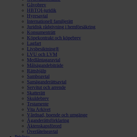
Gåvobrev
HBTQI-juridik
Hyresavtal
Internationell familjerätt
Juridisk rådgivning i hemförsäkring
Konsumenträtt
Köpekontrakt och köpebrev
Lagfart
Livsbesiktning®
LVU och LVM
Medlåntagaravtal
Målsägandebiträde
Rättshjälp
Samboavtal
Samäganderättsavtal
Servitut och arrende
Skatterätt
Skuldebrev
Testamente
Vita Arkivet
Vårdnad, boende och umgänge
Äganderättsförklaring
Äktenskapsförord
Överlåtelseavtal
Prislista