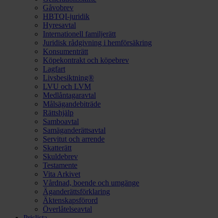
Gåvobrev
HBTQI-juridik
Hyresavtal
Internationell familjerätt
Juridisk rådgivning i hemförsäkring
Konsumenträtt
Köpekontrakt och köpebrev
Lagfart
Livsbesiktning®
LVU och LVM
Medlåntagaravtal
Målsägandebiträde
Rättshjälp
Samboavtal
Samäganderättsavtal
Servitut och arrende
Skatterätt
Skuldebrev
Testamente
Vita Arkivet
Vårdnad, boende och umgänge
Äganderättsförklaring
Äktenskapsförord
Överlåtelseavtal
Prislista