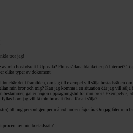
t
nkla tror jag!
are av min bostadsrätt i Uppsala? Finns sådana blanketter på Internet? To
jer olika typer av dokument.
innebär det i framtiden, om jag till exempel vill sälja bostadsrätten om 
an min bror och mig? Kan jag komma i en situation där jag vill sälja bost
om bestämmer, gäller någon uppsägningstid för min bror? Exempelvis, att
fyllas i om jag vill få min bror att flytta för att sälja?
tra) till mig personligen per månad under några år. Om jag låter min bro
 5 procent av min bostadsrätt?