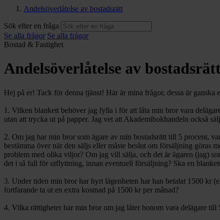
Andelsöverlåtelse av bostadsrätt
Sök efter en fråga
Se alla frågor
Se alla frågor
Bostad & Fastighet
Andelsöverlåtelse av bostadsrät
Hej på er! Tack för denna tjänst! Här är mina frågor, dessa är ganska e
1. Vilken blankett behöver jag fylla i för att låta min bror vara deläg
utan att trycka ut på papper. Jag vet att Akademibokhandeln också säl
2. Om jag har min bror som ägare av min bostadsrätt till 5 procent, vad 
bestämma över när den säljs eller måste beslut om försäljning göras mell
problem med olika viljor? Om jag vill sälja, och det är ägaren (jag) s
det i så fall för utflyttning, innan eventuell försäljning? Ska en blankett 
3. Under tiden min bror har hyrt lägenheten har han betalat 1500 kr (ex
fortfarande ta ut en extra kostnad på 1500 kr per månad?
4. Vilka rättigheter har min bror om jag låter honom vara delägare till