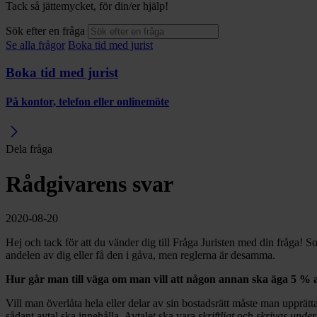
Tack så jättemycket, för din/er hjälp!
Sök efter en fråga
Se alla frågor
Boka tid med jurist
Boka tid med jurist
På kontor, telefon eller onlinemöte
Dela fråga
Rådgivarens svar
2020-08-20
Hej och tack för att du vänder dig till Fråga Juristen med din fråga! Som
andelen av dig eller få den i gåva, men reglerna är desamma.
Hur går man till väga om man vill att någon annan ska äga 5 % 
Vill man överlåta hela eller delar av sin bostadsrätt måste man upprätt
sådant avtal ska innehålla. Avtalet ska vara
skriftligt
och
skrivas under