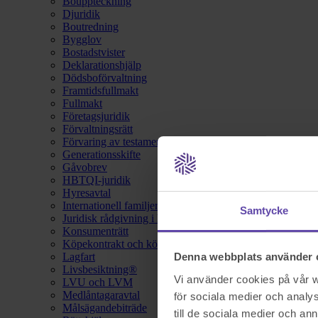
Bouppteckning
Djuridik
Boutredning
Bygglov
Bostadstvister
Deklarationshjälp
Dödsboförvaltning
Framtidsfullmakt
Fullmakt
Företagsjuridik
Förvaltningsrätt
Förvaring av testamente
Generationsskifte
Gåvobrev
HBTQI-juridik
Hyresavtal
Internationell familjerätt
Samtycke
Juridisk rådgivning i hemförsäkring
Konsumenträtt
Köpekontrakt och köpebrev
Lagfart
Denna webbplats använder 
Livsbesiktning®
Vi använder cookies på vår we
LVU och LVM
Medlåntagaravtal
för sociala medier och analys
Målsägandebiträde
till de sociala medier och a