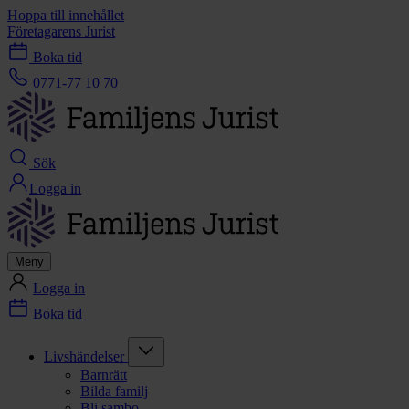
Hoppa till innehållet
Företagarens Jurist
Boka tid
0771-77 10 70
Sök
Logga in
Meny
Logga in
Boka tid
Livshändelser
Barnrätt
Bilda familj
Bli sambo