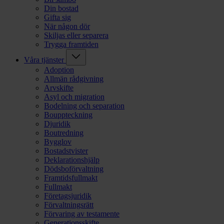
Din bostad
Gifta sig
När någon dör
Skiljas eller separera
Trygga framtiden
Våra tjänster
Adoption
Allmän rådgivning
Arvskifte
Asyl och migration
Bodelning och separation
Bouppteckning
Djuridik
Boutredning
Bygglov
Bostadstvister
Deklarationshjälp
Dödsboförvaltning
Framtidsfullmakt
Fullmakt
Företagsjuridik
Förvaltningsrätt
Förvaring av testamente
Generationsskifte