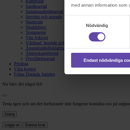
Rättshjälp
med annan information som du 
Samboavtal
Samäganderättsavtal
Servitut och arrende
Samtyckesval
Skatterätt
Nödvändig
Skuldebrev
Testamente
Vita Arkivet
Vårdnad, boende och umgänge
Äganderättsförklaring
Äktenskapsförord
Överlåtelseavtal
Endast nödvändiga co
Prislista
Våra kontor
Fråga Digitala Juristen
Nu blev det något fel!
Testa igen och om det fortfarande inte fungerar kontakta oss på suppor
Stäng
Logga ut
Stanna kvar