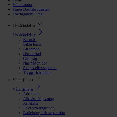
Våra kontor
Fråga Digitala Juristen
Företagarens Jurist
Livshändelser
Livshändelser
Barnrätt
Bilda familj
Bli sambo
Din bostad
Gifta sig
När någon dör
Skiljas eller separera
Trygga framtiden
Våra tjänster
Våra tjänster
Adoption
Allmän rådgivning
Arvskifte
Asyl och migration
Bodelning och separation