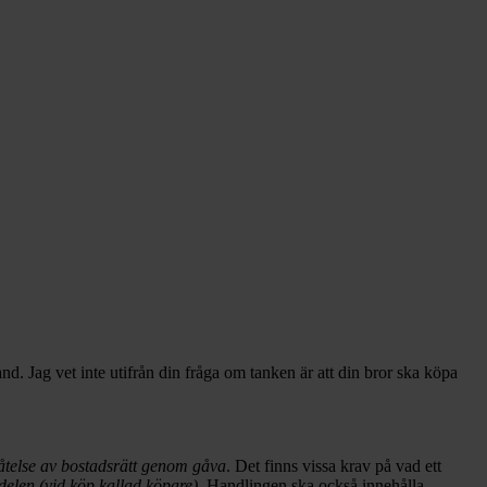
hand. Jag vet inte utifrån din fråga om tanken är att din bror ska köpa
åtelse av bostadsrätt genom gåva
. Det finns vissa krav på vad ett
elen (vid köp kallad köpare)
. Handlingen ska också innehålla