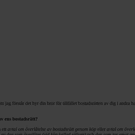
 jag förstår det hyr din bror för tillfället bostadsrätten av dig i andra 
av ens bostadsrätt?
a ett
avtal om överlåtelse av bostadsrätt genom köp
eller
avtal om överl
 av den som överlåter (vid köp kallad säljare)
och
den som tar emot and