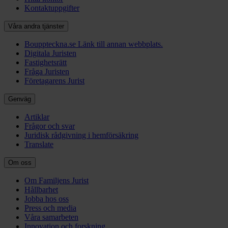
Kontaktuppgifter
Våra andra tjänster
Bouppteckna.se
Länk till annan webbplats.
Digitala Juristen
Fastighetsrätt
Fråga Juristen
Företagarens Jurist
Genväg
Artiklar
Frågor och svar
Juridisk rådgivning i hemförsäkring
Translate
Om oss
Om Familjens Jurist
Hållbarhet
Jobba hos oss
Press och media
Våra samarbeten
Innovation och forskning