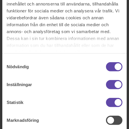
Tack så mkt för hjälpen!
innehållet och annonserna till användarna, tillhandahålla
funktioner för sociala medier och analysera vår trafik. Vi
Sök efter en fråga
vidarebefordrar även sådana cookies och annan
Se alla frågor
Boka tid med jurist
information från din enhet till de sociala medier och
Boka tid med jurist
annons- och analysföretag som vi samarbetar med.
Dessa kan i sin tur kombinera informationen med annan
På kontor, telefon eller onlinemöte
information som du har tillhandahållit eller som de har
samlat in när du har använt deras tjänster.
Samtyckesval
Dela fråga
Nödvändig
Rådgivarens svar
Inställningar
2018-03-09
Hej!
Statistik
Tack för att du vänder dig till
Fråga Juristen
med din fråga!
Jag förutsätter att det rör sig om köp av en bostadsrätt. Regler om
köp av bostadsrätt återfinns i
bostadsrättslagen
(BRL), och köplagen
Marknadsföring
(KöpL).