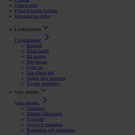
Våra kontor
Fråga Digitala Juristen
Företagarens Jurist
Livshändelser
Livshändelser
Barnrätt
Bilda familj
Bli sambo
Din bostad
Gifta sig
När någon dör
Skiljas eller separera
Trygga framtiden
Våra tjänster
Våra tjänster
Adoption
Allmän rådgivning
Arvskifte
Asyl och migration
Bodelning och separation