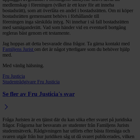
medlemskap i föreningen (vilket är ett krav för att inneha
bostadsrätt), som att överlåta en andel i bostadsrätten. Om ni köper
bostadsrätten gemensamt behövs i förhållande till
föreningen inga särskilda intyg. Ni innehar i så fall bostadsrätten
med samäganderätt. Vad som händer vid en eventuell bortgång
regleras bäst genom ett testamente.
Jag hoppas att detta besvarade dina frågor. Ta gärna kontakt med
Familjens Jurist
om det är något ytterligare som du behöver hjälp
med.
Med vänlig hälsning.
Fru Justicia
Studentrådgivare Fru Justicia
Se fler av Fru Justicia's svar
Fråga Juristen är en tjänst där du kan söka efter svaret på juridiska
frågor. Frågorna har besvarats av studenter från Familjens Jurists
studentnätverk. Rådgivningen har utförts efter bästa förmåga och
svaren utgår från hur juridiken såg ut då svaret publicerades, vilken