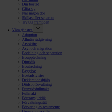
Din bostad
Gifta sig
När någon dör
Skiljas eller separera
Trygga framtiden
Våra tjänster
Adoption
Allmän rådgivning
Arvskifte
Asyl och migration
Bodelning och separation
Bouppteckning
Djuridik
Boutredning
Bygglov
Bostadstvister
Deklarationshjälp
Dödsboförvaltning
Framtidsfullmakt
Fullmakt
Företagsjuridik
Förvaltningsrätt
Förvaring av testamente
Generationsskifte