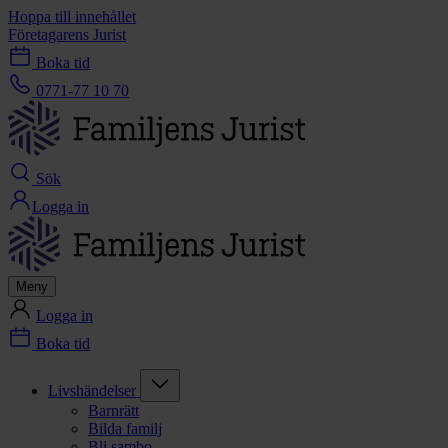
Hoppa till innehållet
Företagarens Jurist
Boka tid
0771-77 10 70
Sök
Logga in
Meny
Logga in
Boka tid
Livshändelser
Barnrätt
Bilda familj
Bli sambo