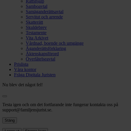
Rättshjälp
Samboavtal
Samäganderättsavtal
Servitut och arrende
Skatterätt
Skuldebrev
Testamente
Vita Arkivet
Vårdnad, boende och umgänge
Äganderättsförklaring
Äktenskapsförord
Överlåtelseavtal
Prislista
Våra kontor
Fråga Digitala Juristen
Nu blev det något fel!
Testa igen och om det fortfarande inte fungerar kontakta oss på
support@familjensjurist.se.
Stäng