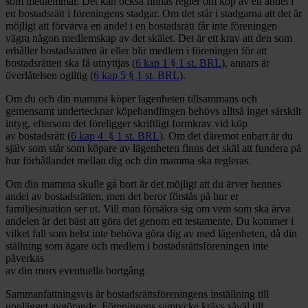
som medlemmar. Det kan också finnas regler om köp av en andel i
en bostadsrätt i föreningens stadgar. Om det står i stadgarna att det är
möjligt att förvärva en andel i en bostadsrätt får inte föreningen
vägra någon medlemskap av det skälet. Det är ett krav att den som
erhåller bostadsrätten är eller blir medlem i föreningen för att
bostadsrätten ska få utnyttjas (
6 kap 1 § 1 st. BRL
), annars är
överlåtelsen ogiltig (
6 kap 5 § 1 st. BRL
).
Om du och din mamma köper lägenheten tillsammans och
gemensamt undertecknar köpehandlingen behövs alltså inget särskilt
intyg, eftersom det föreligger skriftligt formkrav vid köp
av bostadsrätt (
6 kap 4 § 1 st. BRL
). Om det däremot enbart är du
själv som står som köpare av lägenheten finns det skäl att fundera på
hur förhållandet mellan dig och din mamma ska regleras.
Om din mamma skulle gå bort är det möjligt att du ärver hennes
andel av bostadsrätten, men det beror förstås på hur er
familjesituation ser ut. Vill man försäkra sig om vem som ska ärva
andelen är det bäst att göra det genom ett testamente. Du kommer i
vilket fall som helst inte behöva göra dig av med lägenheten, då din
ställning som ägare och medlem i bostadsrättsföreningen inte
påverkas
av din mors eventuella bortgång
Sammanfattningsvis är bostadsrättsföreningens inställning till
upplägget avgörande. Föreningens samtycke krävs såväl till