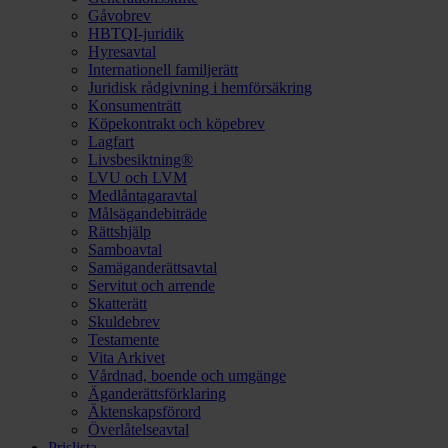
Gåvobrev
HBTQI-juridik
Hyresavtal
Internationell familjerätt
Juridisk rådgivning i hemförsäkring
Konsumenträtt
Köpekontrakt och köpebrev
Lagfart
Livsbesiktning®
LVU och LVM
Medlåntagaravtal
Målsägandebiträde
Rättshjälp
Samboavtal
Samäganderättsavtal
Servitut och arrende
Skatterätt
Skuldebrev
Testamente
Vita Arkivet
Vårdnad, boende och umgänge
Äganderättsförklaring
Äktenskapsförord
Överlåtelseavtal
Prislista