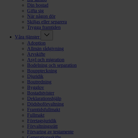
Din bostad
Gifta sig
När någon dör
Skiljas eller separera
Trygga framtiden
Våra tjänster
Adoption
Allmän rådgivning
Arvskifte
Asyl och migration
Bodelning och separation
Bouppteckning
Djuridik
Boutredning
Bygglov
Bostadstvister
Deklarationshjälp
Dödsboförvaltning
Framtidsfullmakt
Fullmakt
Företagsjuridik
Förvaltningsrätt
Förvaring av testamente
Generationsskifte