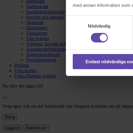
Rättshjälp
med annan information som du 
Samboavtal
Samäganderättsavtal
Servitut och arrende
Samtyckesval
Skatterätt
Nödvändig
Skuldebrev
Testamente
Vita Arkivet
Vårdnad, boende och umgänge
Äganderättsförklaring
Äktenskapsförord
Överlåtelseavtal
Endast nödvändiga co
Prislista
Våra kontor
Fråga Digitala Juristen
Nu blev det något fel!
Testa igen och om det fortfarande inte fungerar kontakta oss på suppor
Stäng
Logga ut
Stanna kvar