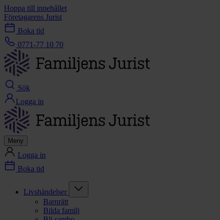
Hoppa till innehållet
Företagarens Jurist
Boka tid
0771-77 10 70
Sök
Logga in
Meny
Logga in
Boka tid
Livshändelser
Barnrätt
Bilda familj
Bli sambo