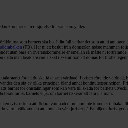
 Nedan kommer en redogörelse för vad som gäller.
drarna som barnets ska bo. I ditt fall verkar det som att ni antingen ä
räldrabalken
(FB). Har ni ett beslut från domstolen måste mamman följ
oendet utan bara en överenskommelse er emellan så måste ni fortfara
hon detta utan beaktansvärda skäl riskerar hon att dömas för brottet ege
n tala starkt för att du ska få ensam vårdnad. I tvister rörande vårdna
änder den sig av olika principer, bland annat kontinuitetsprincipen. Princ
utsätts barnet för omställningar som kan vara till skada för barnets utv
öräldrarna, barnets vilja, om barnet riskerar att fara illa m.m.
id en tvist riskera att förlora vårdnaden om hon inte kommer tillbaka ti
r du varmt välkommen att kontakta våra jurister på Familjens Jurist geno