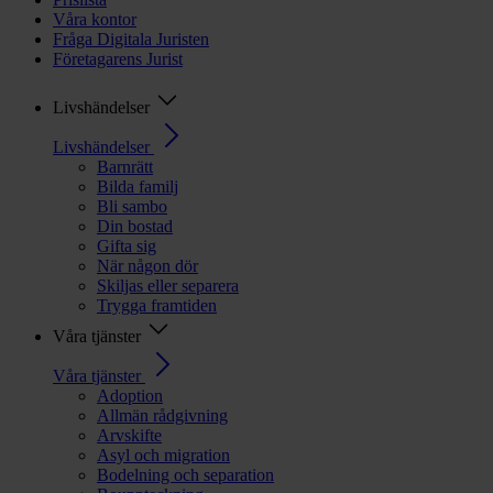
Våra kontor
Fråga Digitala Juristen
Företagarens Jurist
Livshändelser
Livshändelser
Barnrätt
Bilda familj
Bli sambo
Din bostad
Gifta sig
När någon dör
Skiljas eller separera
Trygga framtiden
Våra tjänster
Våra tjänster
Adoption
Allmän rådgivning
Arvskifte
Asyl och migration
Bodelning och separation