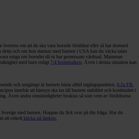
r överens om att du ska vara boende föräldrar eller så har domstol
a detta och om hon stannar med barnen i USA kan du väcka talan
nde vara eniga om boendet då ni har gemensam vårdnad. Mamman
nmäktighet med barn enligt
7:4 brottsbalken
. Även i denna situation kan
d, boende och umgänge är barnets bästa alltid utgångspunkten,
6:2a FB.
ipen innebär att hänsyn ska tas till barnets stabilitet och kontinuitet i
eckling. Även andra omständigheter beaktas så som vem av föräldrarna
ll Sverige med barnen. Hoppas du fick svar på din fråga. Har du
m att enkelt
klicka på länken.