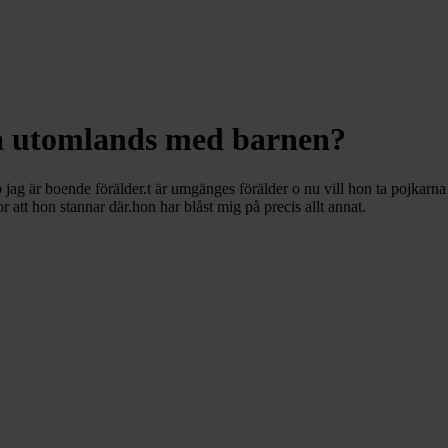
a utomlands med barnen?
o jag är boende förälder.t är umgänges förälder o nu vill hon ta pojkar
r att hon stannar där.hon har blåst mig på precis allt annat.