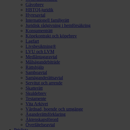
Gåvobrev
HBTQI-juridik
Hyresavtal
Internationell familjerätt
Juridisk rådgivning i hemförsäkring
Konsumenträtt
Köpekontrakt och köpebrev
Lagfart
Livsbesiktning®
LVU och LVM
Medlåntagaravtal
Målsägandebiträde
Rättshjälp
Samboavtal
Samäganderättsavtal
Servitut och arrende
Skatterätt
Skuldebrev
Testamente
Vita Arkivet
Vårdnad, boende och umgänge
Äganderättsförklaring
Äktenskapsförord
Överlåtelseavtal
Prislista