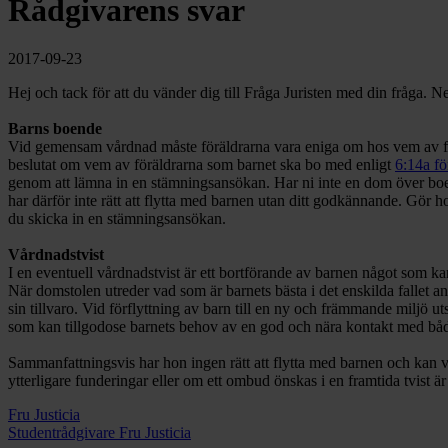
Rådgivarens svar
2017-09-23
Hej och tack för att du vänder dig till Fråga Juristen med din fråga.
Barns boende
Vid gemensam vårdnad måste föräldrarna vara eniga om hos vem av föräl
beslutat om vem av föräldrarna som barnet ska bo med enligt
6:14a fö
genom att lämna in en stämningsansökan. Har ni inte en dom över b
har därför inte rätt att flytta med barnen utan ditt godkännande. Gör 
du skicka in en stämningsansökan.
Vårdnadstvist
I en eventuell vårdnadstvist är ett bortförande av barnen något som ka
När domstolen utreder vad som är barnets bästa i det enskilda fallet anv
sin tillvaro. Vid förflyttning av barn till en ny och främmande miljö 
som kan tillgodose barnets behov av en god och nära kontakt med båda f
Sammanfattningsvis har hon ingen rätt att flytta med barnen och kan v
ytterligare funderingar eller om ett ombud önskas i en framtida tvist ä
Fru Justicia
Studentrådgivare Fru Justicia