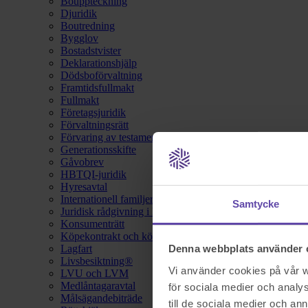
Bouppteckning
Djuridik
Boutredning
Bygglov
Bostadstvister
Deklarationshjälp
Dödsboförvaltning
Framtidsfullmakt
Fullmakt
Företagsjuridik
Förvaltningsrätt
Förvaring av testamente
Generationsskifte
Gåvobrev
HBTQI-juridik
Hyresavtal
Internationell familjerätt
Samtycke
Juridisk rådgivning i hemförsäkring
Konsumenträtt
Köpekontrakt och köpebrev
Lagfart
Denna webbplats använder 
Livsbesiktning®
Vi använder cookies på vår we
LVU och LVM
Medlåntagaravtal
för sociala medier och analys
Målsägandebiträde
till de sociala medier och a