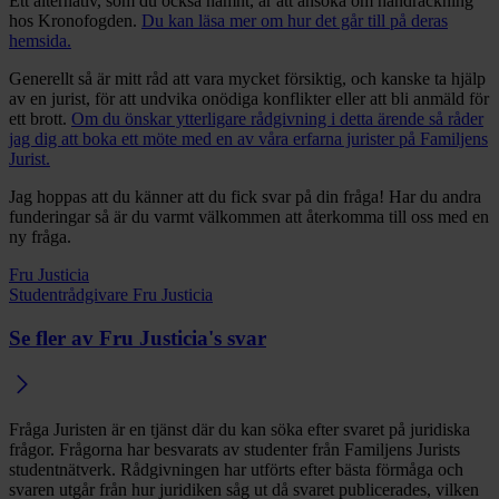
Ett alternativ, som du också nämnt, är att ansöka om handräckning
hos Kronofogden.
Du kan läsa mer om hur det går till på deras
hemsida.
Generellt så är mitt råd att vara mycket försiktig, och kanske ta hjälp
av en jurist, för att undvika onödiga konflikter eller att bli anmäld för
ett brott.
Om du önskar ytterligare rådgivning i detta ärende så råder
jag dig att boka ett möte med en av våra erfarna jurister på Familjens
Jurist.
Jag hoppas att du känner att du fick svar på din fråga! Har du andra
funderingar så är du varmt välkommen att återkomma till oss med en
ny fråga.
Fru Justicia
Studentrådgivare Fru Justicia
Se fler av Fru Justicia's svar
Fråga Juristen är en tjänst där du kan söka efter svaret på juridiska
frågor. Frågorna har besvarats av studenter från Familjens Jurists
studentnätverk. Rådgivningen har utförts efter bästa förmåga och
svaren utgår från hur juridiken såg ut då svaret publicerades, vilken