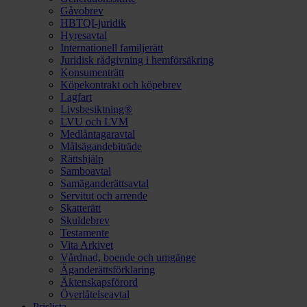
Gåvobrev
HBTQI-juridik
Hyresavtal
Internationell familjerätt
Juridisk rådgivning i hemförsäkring
Konsumenträtt
Köpekontrakt och köpebrev
Lagfart
Livsbesiktning®
LVU och LVM
Medlåntagaravtal
Målsägandebiträde
Rättshjälp
Samboavtal
Samäganderättsavtal
Servitut och arrende
Skatterätt
Skuldebrev
Testamente
Vita Arkivet
Vårdnad, boende och umgänge
Äganderättsförklaring
Äktenskapsförord
Överlåtelseavtal
Prislista