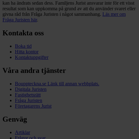
kan ha ändrats sedan dess. Familjens Jurist ansvarar inte för ett visst
resultat som kan uppkomma på grund av att du använder svaret eller
givna råd från Fråga Juristen i något sammanhang.
Läs mer om
Fråga Juristen här
.
Kontakta oss
Boka tid
Hitta kontor
Kontaktuppgifter
Våra andra tjänster
Bouppteckna.se
Länk till annan webbplats.
Digitala Juristen
Fastighetsrätt
Fråga Juristen
Företagarens Jurist
Genväg
Artiklar
Frågor och svar