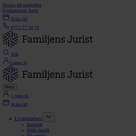
Hoppa till innehållet
Företagarens Jurist
Boka tid
0771-77 10 70
Sök
Logga in
Meny
Logga in
Boka tid
Livshändelser
Barnrätt
Bilda familj
Bli sambo