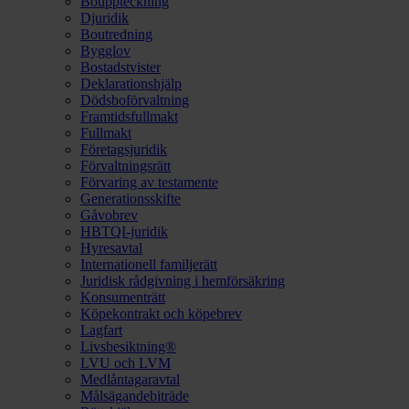
Bouppteckning
Djuridik
Boutredning
Bygglov
Bostadstvister
Deklarationshjälp
Dödsboförvaltning
Framtidsfullmakt
Fullmakt
Företagsjuridik
Förvaltningsrätt
Förvaring av testamente
Generationsskifte
Gåvobrev
HBTQI-juridik
Hyresavtal
Internationell familjerätt
Juridisk rådgivning i hemförsäkring
Konsumenträtt
Köpekontrakt och köpebrev
Lagfart
Livsbesiktning®
LVU och LVM
Medlåntagaravtal
Målsägandebiträde