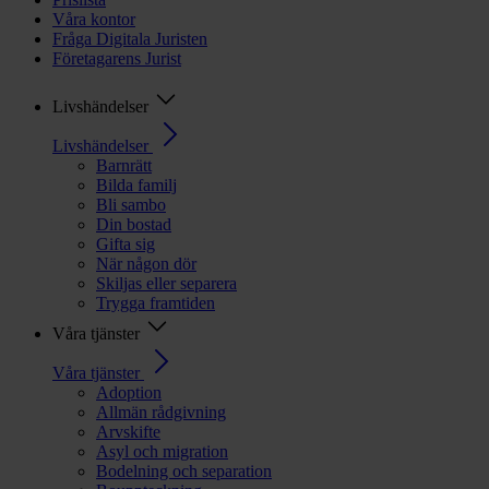
Våra kontor
Fråga Digitala Juristen
Företagarens Jurist
Livshändelser
Livshändelser
Barnrätt
Bilda familj
Bli sambo
Din bostad
Gifta sig
När någon dör
Skiljas eller separera
Trygga framtiden
Våra tjänster
Våra tjänster
Adoption
Allmän rådgivning
Arvskifte
Asyl och migration
Bodelning och separation