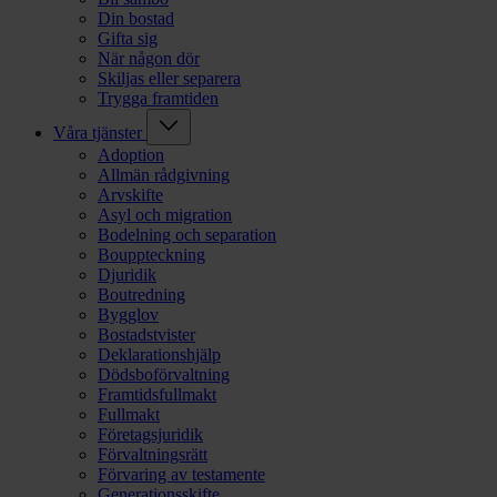
Din bostad
Gifta sig
När någon dör
Skiljas eller separera
Trygga framtiden
Våra tjänster
Adoption
Allmän rådgivning
Arvskifte
Asyl och migration
Bodelning och separation
Bouppteckning
Djuridik
Boutredning
Bygglov
Bostadstvister
Deklarationshjälp
Dödsboförvaltning
Framtidsfullmakt
Fullmakt
Företagsjuridik
Förvaltningsrätt
Förvaring av testamente
Generationsskifte