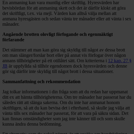
En anmaning kan vara muntlig eller skriftlig. Hyresvärden har
bevisbördan för att anmaning skett och det är därför klokt att göra
det skriftligt, t.ex. via mejl. Värden kan alltså välja mellan att
anmana hyresgästen och sedan vänta tre månader eller att vänta i sex
månader.
Angående brotten olovligt förfogande och egenmäktigt
förfarande
Det stämmer att man kan göra sig skyldig till något av dessa brott
om man slänger/forslar bort eller på annat vis förfogar över någon
annans tillhörigheter på ett otillåtet sätt. Om kriterierna i
12 kap. 27 §
JB
är uppfyllda så tillhör egendomen dock hyresvärden och denne
gör sig därför inte skyldig till något brott i dessa situationer.
Sammanfattning och rekommendation
Jag tolkar informationen i din fråga som att du redan har uppmanat
ditt ex att hämta tillhörigheterna. Om tre månader har passerat har du
således rätt att slänga sakerna. Om du inte har anmanat honom
skriftligen, så att du kan bevisa det i efterhand, så skulle jag välja att
vänta tills sex månader har passerat, för att vara på säkra sidan. Det
kan finnas omständigheter som jag inte känner till och som skulle
kunna ändra denna bedömning.