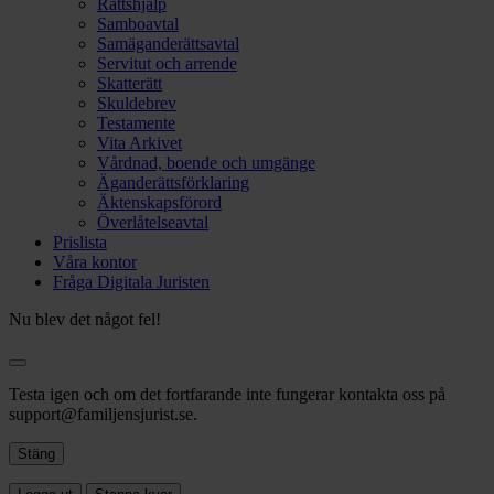
Rättshjälp
Samboavtal
Samäganderättsavtal
Servitut och arrende
Skatterätt
Skuldebrev
Testamente
Vita Arkivet
Vårdnad, boende och umgänge
Äganderättsförklaring
Äktenskapsförord
Överlåtelseavtal
Prislista
Våra kontor
Fråga Digitala Juristen
Nu blev det något fel!
Testa igen och om det fortfarande inte fungerar kontakta oss på
support@familjensjurist.se.
Stäng