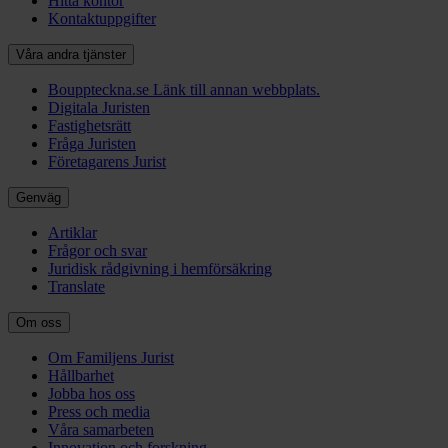
Hitta kontor
Kontaktuppgifter
Våra andra tjänster
Bouppteckna.se
Länk till annan webbplats.
Digitala Juristen
Fastighetsrätt
Fråga Juristen
Företagarens Jurist
Genväg
Artiklar
Frågor och svar
Juridisk rådgivning i hemförsäkring
Translate
Om oss
Om Familjens Jurist
Hållbarhet
Jobba hos oss
Press och media
Våra samarbeten
Innovation och forskning