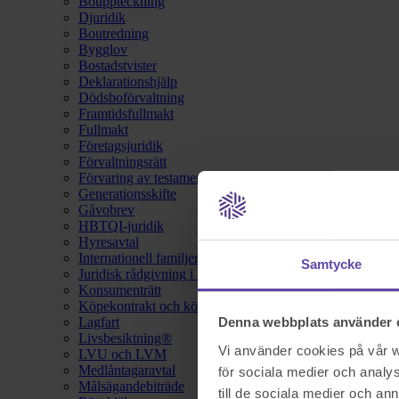
Bouppteckning
Djuridik
Boutredning
Bygglov
Bostadstvister
Deklarationshjälp
Dödsboförvaltning
Framtidsfullmakt
Fullmakt
Företagsjuridik
Förvaltningsrätt
Förvaring av testamente
Generationsskifte
Gåvobrev
HBTQI-juridik
Hyresavtal
Internationell familjerätt
Samtycke
Juridisk rådgivning i hemförsäkring
Konsumenträtt
Köpekontrakt och köpebrev
Lagfart
Denna webbplats använder 
Livsbesiktning®
Vi använder cookies på vår we
LVU och LVM
Medlåntagaravtal
för sociala medier och analys
Målsägandebiträde
till de sociala medier och a