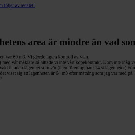
 följer av avtalet?
hetens area är mindre än vad som
en var 69 m3. Vi gjorde ingen kontroll av ytan.
g med vår mäklare så hittade vi inte vårt köpekontrakt. Kom inte ihåg va
Exakt likadan lägenhet som vår (liten förening bara 14 st lägenheter).F
det visat sig att lägenheten är 64 m3 efter mätning som jag var med på. 
a?