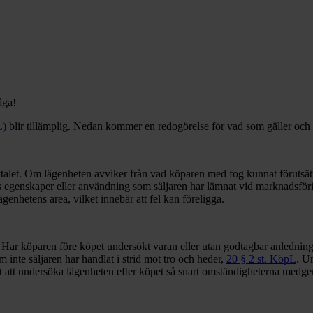
åga!
L)
blir tillämplig. Nedan kommer en redogörelse för vad som gäller och h
alet. Om lägenheten avviker från vad köparen med fog kunnat förutsätta
egenskaper eller användning som säljaren har lämnat vid marknadsföri
lägenhetens area, vilket innebär att fel kan föreligga.
Har köparen före köpet undersökt varan eller utan godtagbar anledning u
inte säljaren har handlat i strid mot tro och heder,
20 § 2 st. KöpL
. U
att undersöka lägenheten efter köpet så snart omständigheterna medger