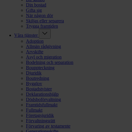
Din bostad
Gifta sig
När någon dör
Skiljas eller separera
Trygga framtiden
Våra tjänster
Adoption
Allmän rådgivning
Arvskifte
Asyl och migration
Bodelning och separation
Bouppteckning
Djuridik
Boutredning
Bygglov
Bostadstvister
Deklarationshjälp
Dödsboförvaltning
Framtidsfullmakt
Fullmakt
Företagsjuridik
Förvaltningsrätt
Förvaring av testamente
Generationsskifte