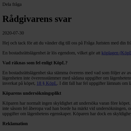
Dela fråga
Rådgivarens svar
2020-07-30
Hej och tack för att du vänder dig till oss på Fråga Juristen med din fr
En bostadsrättslägenhet är lös egendom, vilket gör att
köplagen (Köp
Vad räknas som fel enligt KöpL?
En bostadsrättslägenhet ska stämma överens med vad som följer av avt
lägenheten inte överensstämmer med sådana uppgifter om lägenhetens 
inverkat på köpet,
18 § KöpL
. I ditt fall har fel uppgifter lämnats om 
Köparens undersökningsplikt
Köparen har normalt ingen skyldighet att undersöka varan före köpet. 
inte såsom fel åberopa vad han borde ha märkt vid undersökningen, om 
uppgifter om lägenhetens egenskaper. Köparen har dock en skyldighet 
Reklamation