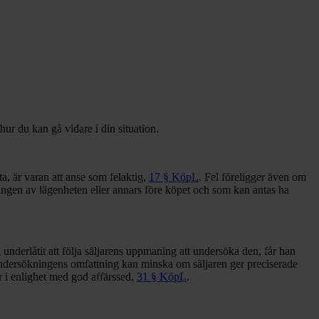
ur du kan gå vidare i din situation.
, är varan att anse som felaktig,
17 § KöpL
. Fel föreligger även om
ngen av lägenheten eller annars före köpet och som kan antas ha
nderlåtit att följa säljarens uppmaning att undersöka den, får han
ndersökningens omfattning kan minska om säljaren ger preciserade
 i enlighet med god affärssed,
31 § KöpL
.