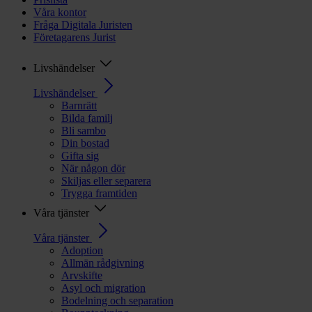
Våra kontor
Fråga Digitala Juristen
Företagarens Jurist
Livshändelser
Livshändelser
Barnrätt
Bilda familj
Bli sambo
Din bostad
Gifta sig
När någon dör
Skiljas eller separera
Trygga framtiden
Våra tjänster
Våra tjänster
Adoption
Allmän rådgivning
Arvskifte
Asyl och migration
Bodelning och separation