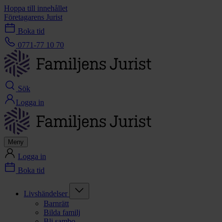
Hoppa till innehållet
Företagarens Jurist
Boka tid
0771-77 10 70
Sök
Logga in
Meny
Logga in
Boka tid
Livshändelser
Barnrätt
Bilda familj
Bli sambo