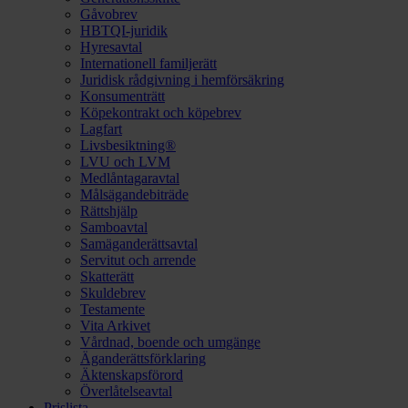
Gåvobrev
HBTQI-juridik
Hyresavtal
Internationell familjerätt
Juridisk rådgivning i hemförsäkring
Konsumenträtt
Köpekontrakt och köpebrev
Lagfart
Livsbesiktning®
LVU och LVM
Medlåntagaravtal
Målsägandebiträde
Rättshjälp
Samboavtal
Samäganderättsavtal
Servitut och arrende
Skatterätt
Skuldebrev
Testamente
Vita Arkivet
Vårdnad, boende och umgänge
Äganderättsförklaring
Äktenskapsförord
Överlåtelseavtal
Prislista