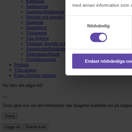
Rättshjälp
med annan information som du 
Samboavtal
Samäganderättsavtal
Servitut och arrende
Samtyckesval
Skatterätt
Nödvändig
Skuldebrev
Testamente
Vita Arkivet
Vårdnad, boende och umgänge
Äganderättsförklaring
Äktenskapsförord
Överlåtelseavtal
Endast nödvändiga co
Prislista
Våra kontor
Fråga Digitala Juristen
Nu blev det något fel!
Testa igen och om det fortfarande inte fungerar kontakta oss på suppor
Stäng
Logga ut
Stanna kvar