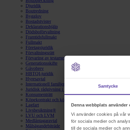
Bouppteckning
Djuridik
Boutredning
Bygglov
Bostadstvister
Deklarationshjälp
Dödsboförvaltning
Framtidsfullmakt
Fullmakt
Företagsjuridik
Förvaltningsrätt
Förvaring av testamente
Generationsskifte
Gåvobrev
HBTQI-juridik
Hyresavtal
Internationell familjerätt
Samtycke
Juridisk rådgivning i hemförsäkring
Konsumenträtt
Köpekontrakt och köpebrev
Lagfart
Denna webbplats använder 
Livsbesiktning®
Vi använder cookies på vår we
LVU och LVM
Medlåntagaravtal
för sociala medier och analys
Målsägandebiträde
till de sociala medier och a