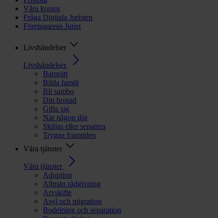
Våra kontor
Fråga Digitala Juristen
Företagarens Jurist
Livshändelser
Livshändelser
Barnrätt
Bilda familj
Bli sambo
Din bostad
Gifta sig
När någon dör
Skiljas eller separera
Trygga framtiden
Våra tjänster
Våra tjänster
Adoption
Allmän rådgivning
Arvskifte
Asyl och migration
Bodelning och separation