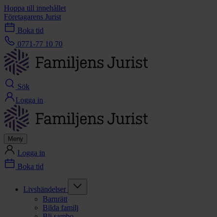
Hoppa till innehållet
Företagarens Jurist
Boka tid
0771-77 10 70
Sök
Logga in
Meny
Logga in
Boka tid
Livshändelser
Barnrätt
Bilda familj
Bli sambo