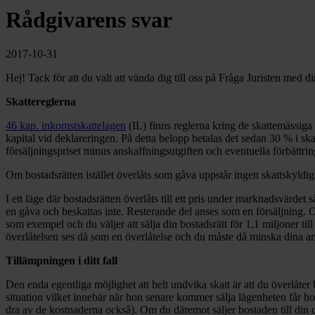
Rådgivarens svar
2017-10-31
Hej! Tack för att du valt att vända dig till oss på Fråga Juristen med di
Skattereglerna
46 kap. inkomstskattelagen
(IL) finns reglerna kring de skattemässiga
kapital vid deklareringen. På detta belopp betalas det sedan 30 % i ska
försäljningspriset minus anskaffningsutgiften och eventuella förbätt
Om bostadsrätten istället överlåts som gåva uppstår ingen skattskyldig
I ett läge där bostadsrätten överlåts till ett pris under marknadsvärde
en gåva och beskattas inte. Resterande del anses som en försäljning. 
som exempel och du väljer att sälja din bostadsrätt för 1,1 miljoner ti
överlåtelsen ses då som en överlåtelse och du måste då minska dina an
Tillämpningen i ditt fall
Den enda egentliga möjlighet att helt undvika skatt är att du överlåt
situation vilket innebär när hon senare kommer sälja lägenheten får ho
dra av de kostnaderna också). Om du däremot säljer bostaden till din d