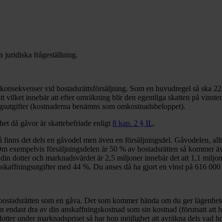
n juridiska frågeställning.
 konsekvenser vid bostadsrättsförsäljning. Som en huvudregel så ska 22/
tt vilket innebär att efter omräkning blir den egentliga skatten på vinst
ringsutgifter (kostnaderna benämns som omkostnadsbeloppet).
het då gåvor är skattebefriade enligt
8 kap. 2 § IL
.
t så finns det dels en gåvodel men även en försäljningsdel. Gåvodelen, al
Om exempelvis försäljningsdelen är 50 % av bostadsrätten så kommer äve
ll din dotter och marknadsvärdet är 2,5 miljoner innebär det att 1,1 mil
skaffningsutgifter med 44 %. Du anses då ha gjort en vinst på 616 000 k
er bostadsrätten som en gåva. Det som kommer hända om du ger lägenhete
n endast dra av din anskaffningskostnad som sin kostnad (förutsatt att h
otter under marknadspriset så har hon möjlighet att avräkna dels vad hon