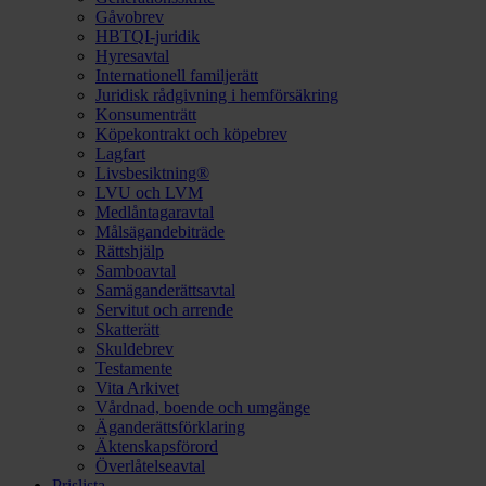
Gåvobrev
HBTQI-juridik
Hyresavtal
Internationell familjerätt
Juridisk rådgivning i hemförsäkring
Konsumenträtt
Köpekontrakt och köpebrev
Lagfart
Livsbesiktning®
LVU och LVM
Medlåntagaravtal
Målsägandebiträde
Rättshjälp
Samboavtal
Samäganderättsavtal
Servitut och arrende
Skatterätt
Skuldebrev
Testamente
Vita Arkivet
Vårdnad, boende och umgänge
Äganderättsförklaring
Äktenskapsförord
Överlåtelseavtal
Prislista