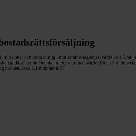
ostadsrättsförsäljning
ill min dotter och köpa in mig i min sambos lägenhet (värde ca 1,5 miljon
är; ska jag då sälja min lägenhet under marknadsvärde (för ca 2 miljoner) 
g har betalat ca 1,1 miljoner tot)?