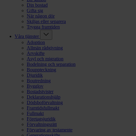
Din bostad
Gifta sig
När någon dör
Skiljas eller separera
Trygga framtiden
Våra tjänster
Adoption
Allmän rådgivning
Arvskifte
Asyl och migration
Bodelning och separation
Bouppteckning
Djuridik
Boutredning
Bygglov
Bostadstvister
Deklarationshjälp
Dödsboförvaltning
Framtidsfullmakt
Fullmakt
Företagsjuridik
Förvaltningsrätt
Förvaring av testamente
Generationsskifte