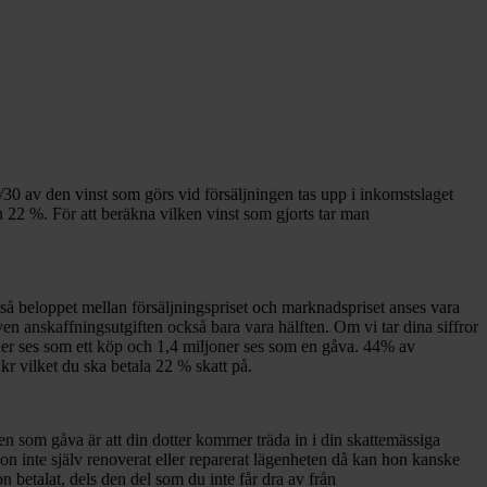
30 av den vinst som görs vid försäljningen tas upp i inkomstslaget
en 22 %. För att beräkna vilken vinst som gjorts tar man
ltså beloppet mellan försäljningspriset och marknadspriset anses vara
n anskaffningsutgiften också bara vara hälften. Om vi tar dina siffror
joner ses som ett köp och 1,4 miljoner ses som en gåva. 44% av
r vilket du ska betala 22 % skatt på.
n som gåva är att din dotter kommer träda in i din skattemässiga
on inte själv renoverat eller reparerat lägenheten då kan hon kanske
 betalat, dels den del som du inte får dra av från