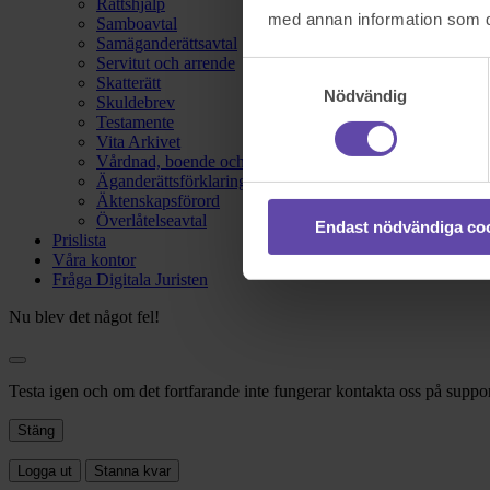
Rättshjälp
med annan information som du 
Samboavtal
Samäganderättsavtal
Servitut och arrende
Samtyckesval
Skatterätt
Nödvändig
Skuldebrev
Testamente
Vita Arkivet
Vårdnad, boende och umgänge
Äganderättsförklaring
Äktenskapsförord
Överlåtelseavtal
Endast nödvändiga co
Prislista
Våra kontor
Fråga Digitala Juristen
Nu blev det något fel!
Testa igen och om det fortfarande inte fungerar kontakta oss på suppor
Stäng
Logga ut
Stanna kvar