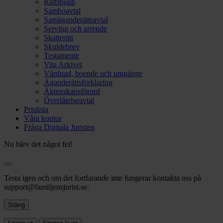
Rättshjälp
Samboavtal
Samäganderättsavtal
Servitut och arrende
Skatterätt
Skuldebrev
Testamente
Vita Arkivet
Vårdnad, boende och umgänge
Äganderättsförklaring
Äktenskapsförord
Överlåtelseavtal
Prislista
Våra kontor
Fråga Digitala Juristen
Nu blev det något fel!
Testa igen och om det fortfarande inte fungerar kontakta oss på
support@familjensjurist.se.
Stäng