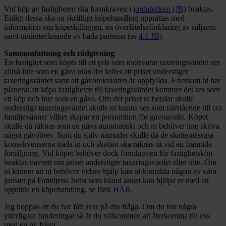
Vid köp av fastigheten ska formkraven i
jordabalken (JB)
beaktas.
Enligt dessa ska en skriftligt köpehandling upprättas med
information om köpeskillingen, en överlåtelseförklaring av säljaren
samt undertecknande av båda parterna (se
4:1 JB
).
Sammanfattning och rådgivning
En fastighet som köpts till ett pris som motsvarar taxeringsvärdet ses
alltså inte som en gåva utan det krävs att priset understiger
taxeringsvärdet samt att gåvorekvisiten är uppfyllda. Eftersom ni har
planerat att köpa fastigheten till taxeringsvärdet kommer det ses som
ett köp och inte som en gåva. Om det priset ni betalar skulle
understiga taxeringsvärdet skulle ni kunna ses som närstående till era
familjevänner vilket skapar en presumtion för gåvoavsikt. Köpet
skulle då räknas som en gåva automatiskt och ni behöver inte skriva
något gåvobrev. Som du själv nämnder skulle då de skattemässiga
konsekvenserna träda in och skatten ska räknas ut vid en framtida
försäljning. Vid köpet behöver dock formkraven för fastighetsköp
beaktas oavsett om priset understiger taxeringsvärdet eller inte. Om
ni känner att ni behöver vidare hjälp kan ni kontakta någon av våra
jurister på Familjens Jurist som bland annat kan hjälpa er med att
upprätta en köpehandling, se länk
HÄR
.
Jag hoppas att du har fått svar på din fråga. Om du har några
ytterligare funderingar så är du välkommen att återkomma till oss
med en ny fråga.