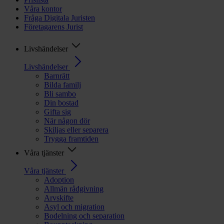
Våra kontor
Fråga Digitala Juristen
Företagarens Jurist
Livshändelser
Livshändelser
Barnrätt
Bilda familj
Bli sambo
Din bostad
Gifta sig
När någon dör
Skiljas eller separera
Trygga framtiden
Våra tjänster
Våra tjänster
Adoption
Allmän rådgivning
Arvskifte
Asyl och migration
Bodelning och separation