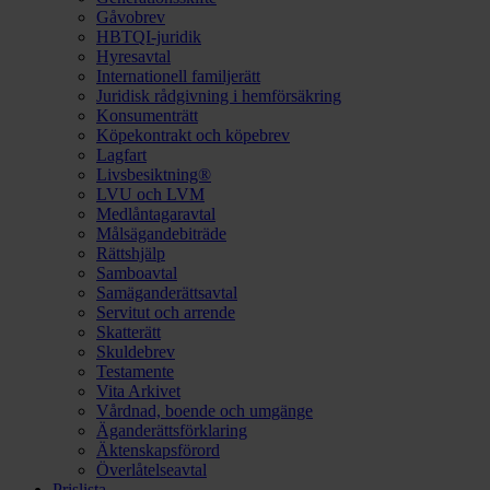
Gåvobrev
HBTQI-juridik
Hyresavtal
Internationell familjerätt
Juridisk rådgivning i hemförsäkring
Konsumenträtt
Köpekontrakt och köpebrev
Lagfart
Livsbesiktning®
LVU och LVM
Medlåntagaravtal
Målsägandebiträde
Rättshjälp
Samboavtal
Samäganderättsavtal
Servitut och arrende
Skatterätt
Skuldebrev
Testamente
Vita Arkivet
Vårdnad, boende och umgänge
Äganderättsförklaring
Äktenskapsförord
Överlåtelseavtal
Prislista