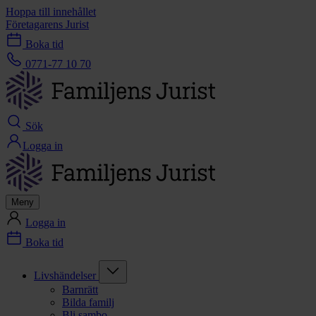
Hoppa till innehållet
Företagarens Jurist
Boka tid
0771-77 10 70
Sök
Logga in
Meny
Logga in
Boka tid
Livshändelser
Barnrätt
Bilda familj
Bli sambo