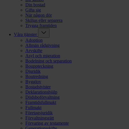
Din bostad
Gifta sig
När någon dör
Skiljas eller separera
Trygga framtiden
Våra tjänster
Adoption
Allmän rådgivning
Arvskifte
Asyl och migration
Bodelning och separation
Bouppteckning
Djuridik
Boutredning
Bygglov
Bostadstvister
Deklarationshjälp
Dödsboförvaltning
Framtidsfullmakt
Fullmakt
Företagsjuridik
Förvaltningsrätt
Förvaring av testamente
Generationsskifte