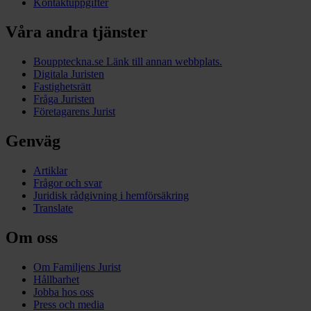
Kontaktuppgifter
Våra andra tjänster
Bouppteckna.se
Länk till annan webbplats.
Digitala Juristen
Fastighetsrätt
Fråga Juristen
Företagarens Jurist
Genväg
Artiklar
Frågor och svar
Juridisk rådgivning i hemförsäkring
Translate
Om oss
Om Familjens Jurist
Hållbarhet
Jobba hos oss
Press och media