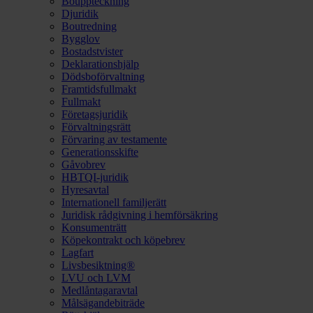
Bouppteckning
Djuridik
Boutredning
Bygglov
Bostadstvister
Deklarationshjälp
Dödsboförvaltning
Framtidsfullmakt
Fullmakt
Företagsjuridik
Förvaltningsrätt
Förvaring av testamente
Generationsskifte
Gåvobrev
HBTQI-juridik
Hyresavtal
Internationell familjerätt
Juridisk rådgivning i hemförsäkring
Konsumenträtt
Köpekontrakt och köpebrev
Lagfart
Livsbesiktning®
LVU och LVM
Medlåntagaravtal
Målsägandebiträde