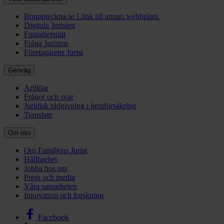
Bouppteckna.se
Länk till annan webbplats.
Digitala Juristen
Fastighetsrätt
Fråga Juristen
Företagarens Jurist
Genväg
Artiklar
Frågor och svar
Juridisk rådgivning i hemförsäkring
Translate
Om oss
Om Familjens Jurist
Hållbarhet
Jobba hos oss
Press och media
Våra samarbeten
Innovation och forskning
Facebook