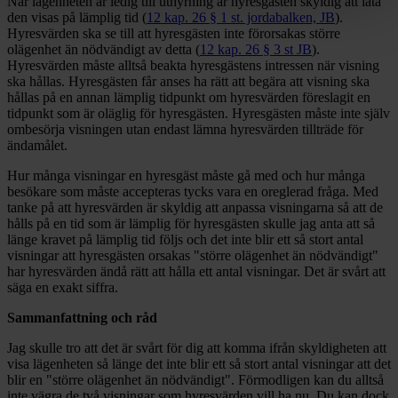
När lägenheten är ledig till uthyrning är hyresgästen skyldig att låta
den visas på lämplig tid (
12 kap. 26 § 1 st. jordabalken, JB
).
Hyresvärden ska se till att hyresgästen inte förorsakas större
olägenhet än nödvändigt av detta (
12 kap. 26 § 3 st JB
).
Hyresvärden måste alltså beakta hyresgästens intressen när visning
ska hållas. Hyresgästen får anses ha rätt att begära att visning ska
hållas på en annan lämplig tidpunkt om hyresvärden föreslagit en
tidpunkt som är oläglig för hyresgästen. Hyresgästen måste inte själv
ombesörja visningen utan endast lämna hyresvärden tillträde för
ändamålet.
Hur många visningar en hyresgäst måste gå med och hur många
besökare som måste accepteras tycks vara en oreglerad fråga. Med
tanke på att hyresvärden är skyldig att anpassa visningarna så att de
hålls på en tid som är lämplig för hyresgästen skulle jag anta att så
länge kravet på lämplig tid följs och det inte blir ett så stort antal
visningar att hyresgästen orsakas "större olägenhet än nödvändigt"
har hyresvärden ändå rätt att hålla ett antal visningar. Det är svårt att
säga en exakt siffra.
Sammanfattning och råd
Jag skulle tro att det är svårt för dig att komma ifrån skyldigheten att
visa lägenheten så länge det inte blir ett så stort antal visningar att det
blir en "större olägenhet än nödvändigt". Förmodligen kan du alltså
inte vägra de två visningar som hyresvärden vill ha nu. Du kan dock