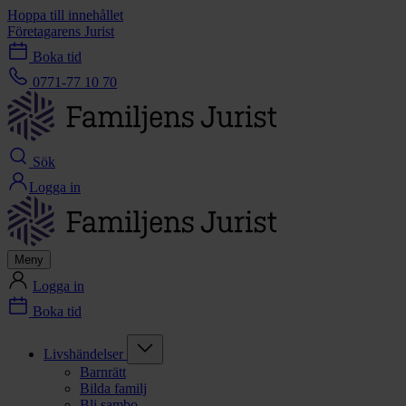
Hoppa till innehållet
Företagarens Jurist
Boka tid
0771-77 10 70
Sök
Logga in
Meny
Logga in
Boka tid
Livshändelser
Barnrätt
Bilda familj
Bli sambo