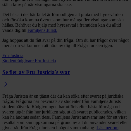
ställa krav på när visningarna ska ske.
Det bästa i det här fallet är förmodligen att prata med hyresvärden
och försöka komma överens om hur många fler visningar som ska
hållas. Behöver du hjälp med hyresavtal i framtiden kan du alltid
vända dig till
Familjens Jurist.
Jag hoppas att du fått svar på din fråga! Om du har frågor över något
mer är du välkommen att höra av dig till Fråga Juristen igen.
Fru Justicia
Studentrådgivare Fru Justicia
Se fler av Fru Justicia's svar
Fråga Juristen är en tjänst där du kan söka efter svaret på juridiska
frågor. Frågorna har besvarats av studenter från Familjens Jurists
studentnätverk. Rådgivningen har utförts efter bästa förmåga och
svaren utgår från hur juridiken såg ut då svaret publicerades, vilken
kan ha ändrats sedan dess. Familjens Jurist ansvarar inte för ett visst
resultat som kan uppkomma på grund av att du använder svaret eller
givna råd från Fråga Juristen i något sammanhang.
Läs mer om