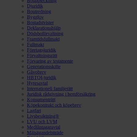
Bouppteckning
Djuridik
Boutredning
Bygglov
Bostadstvister
Deklarationshjälp
Dödsboförvaltning
Framtidsfullmakt
Fullmakt
Företagsjuridik
Förvaltningsrätt
Förvaring av testamente
Generationsskifte
Gåvobrev
HBTQI-juridik
Hyresavtal
Internationell familjerätt
Juridisk rådgivning i hemförsäkring
Konsumenträtt
Köpekontrakt och köpebrev
Lagfart
Livsbesiktning®
LVU och LVM
Medlåntagaravtal
Målsägandebiträde