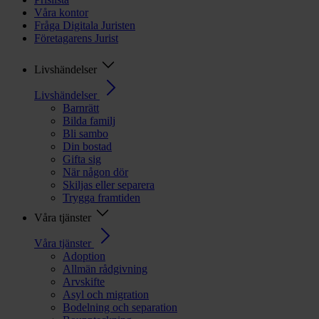
Våra kontor
Fråga Digitala Juristen
Företagarens Jurist
Livshändelser
Livshändelser
Barnrätt
Bilda familj
Bli sambo
Din bostad
Gifta sig
När någon dör
Skiljas eller separera
Trygga framtiden
Våra tjänster
Våra tjänster
Adoption
Allmän rådgivning
Arvskifte
Asyl och migration
Bodelning och separation