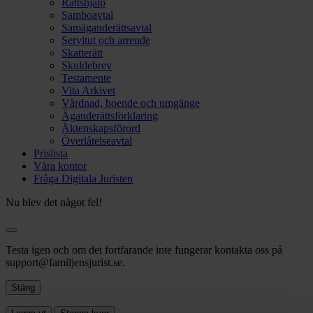
Rättshjälp
Samboavtal
Samäganderättsavtal
Servitut och arrende
Skatterätt
Skuldebrev
Testamente
Vita Arkivet
Vårdnad, boende och umgänge
Äganderättsförklaring
Äktenskapsförord
Överlåtelseavtal
Prislista
Våra kontor
Fråga Digitala Juristen
Nu blev det något fel!
Testa igen och om det fortfarande inte fungerar kontakta oss på
support@familjensjurist.se.
Stäng