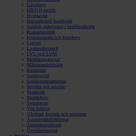
Gåvobrev
HBTQI-juridik
Hyresavtal
Internationell familjerätt
Juridisk rådgivning i hemförsäkring
Konsumenträtt
Köpekontrakt och köpebrev
Lagfart
Livsbesiktning®
LVU och LVM
Medlåntagaravtal
Målsägandebiträde
Rättshjälp
Samboavtal
Samäganderättsavtal
Servitut och arrende
Skatterätt
Skuldebrev
Testamente
Vita Arkivet
Vårdnad, boende och umgänge
Äganderättsförklaring
Äktenskapsförord
Överlåtelseavtal
Prislista