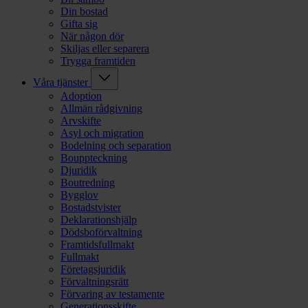
Din bostad
Gifta sig
När någon dör
Skiljas eller separera
Trygga framtiden
Våra tjänster
Adoption
Allmän rådgivning
Arvskifte
Asyl och migration
Bodelning och separation
Bouppteckning
Djuridik
Boutredning
Bygglov
Bostadstvister
Deklarationshjälp
Dödsboförvaltning
Framtidsfullmakt
Fullmakt
Företagsjuridik
Förvaltningsrätt
Förvaring av testamente
Generationsskifte