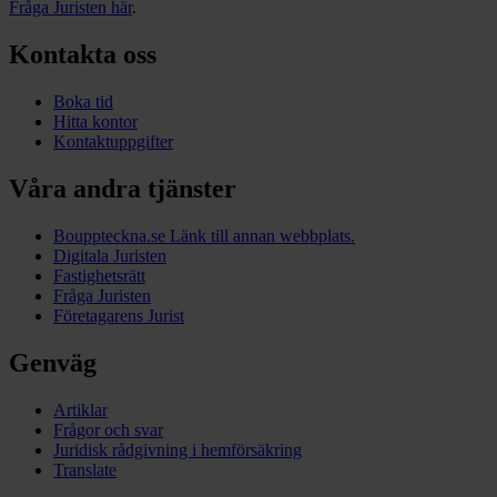
Fråga Juristen här
.
Kontakta oss
Boka tid
Hitta kontor
Kontaktuppgifter
Våra andra tjänster
Bouppteckna.se
Länk till annan webbplats.
Digitala Juristen
Fastighetsrätt
Fråga Juristen
Företagarens Jurist
Genväg
Artiklar
Frågor och svar
Juridisk rådgivning i hemförsäkring
Translate