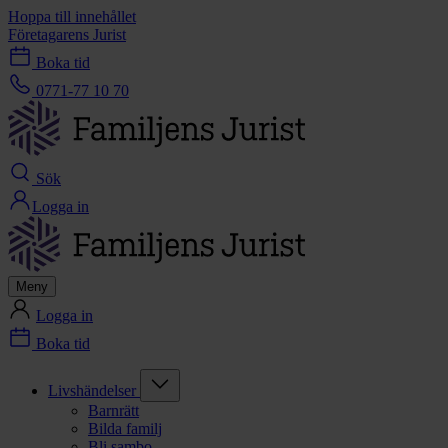
Hoppa till innehållet
Företagarens Jurist
Boka tid
0771-77 10 70
Sök
Logga in
Meny
Logga in
Boka tid
Livshändelser
Barnrätt
Bilda familj
Bli sambo