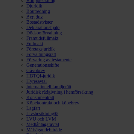
Bouppteckning
Djuridik
Boutredning
Bygglov
Bostadstvister
Deklarationshjälp
Dödsboförvaltning
Framtidsfullmakt
Fullmakt
Företagsjuridik
Förvaltningsrätt
Förvaring av testamente
Generationsskifte
Gåvobrev
HBTQI-juridik
Hyresavtal
Internationell familjerätt
Juridisk rådgivning i hemförsäkring
Konsumenträtt
Köpekontrakt och köpebrev
Lagfart
Livsbesiktning®
LVU och LVM
Medlåntagaravtal
Målsägandebiträde