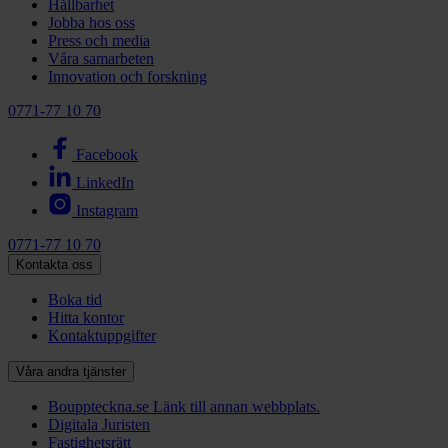
Hållbarhet
Jobba hos oss
Press och media
Våra samarbeten
Innovation och forskning
0771-77 10 70
Facebook
LinkedIn
Instagram
0771-77 10 70
Kontakta oss
Boka tid
Hitta kontor
Kontaktuppgifter
Våra andra tjänster
Bouppteckna.se
Länk till annan webbplats.
Digitala Juristen
Fastighetsrätt