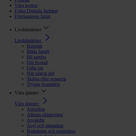
Våra kontor
Fråga Digitala Juristen
Företagarens Jurist
Livshändelser
Livshändelser
Barnrätt
Bilda familj
Bli sambo
Din bostad
Gifta sig
När någon dör
Skiljas eller separera
Trygga framtiden
Våra tjänster
Våra tjänster
Adoption
Allmän rådgivning
Arvskifte
Asyl och migration
Bodelning och separation