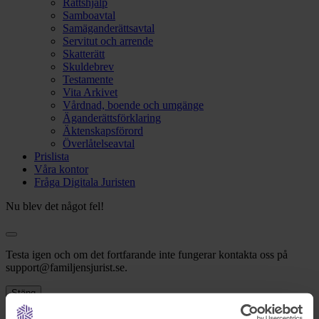
Rättshjälp
Samboavtal
Samäganderättsavtal
Servitut och arrende
Skatterätt
Skuldebrev
Testamente
Vita Arkivet
Vårdnad, boende och umgänge
Äganderättsförklaring
Äktenskapsförord
Överlåtelseavtal
Prislista
Våra kontor
Fråga Digitala Juristen
Nu blev det något fel!
Testa igen och om det fortfarande inte fungerar kontakta oss på
support@familjensjurist.se.
Stäng