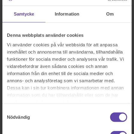
Logga ut
Stanna kvar
Hur lång uppsägningstid har en hyresgäst?
Samtycke
Information
Om
Sök efter en fråga
Se alla frågor
Se alla frågor
Bostad & Fastighet
Denna webbplats använder cookies
Hur lång uppsägningstid har
Vi använder cookies på vår webbsida för att anpassa
innehållet och annonserna till användarna, tillhandahålla
en hyresgäst?
funktioner för sociala medier och analysera vår trafik. Vi
vidarebefordrar även sådana cookies och annan
Hej
information från din enhet till de sociala medier och
min särbo hyr ut en lägenhet i sitt privata hus. Hyresgästen skrev på
annons- och analysföretag som vi samarbetar med.
ett avtal om ingen besittningsrätt, detta registrerades hos
Dessa kan i sin tur kombinera informationen med annan
hyresnämnden 2014. Min särbo tänker sälja huset och hyresgästens
lägenhet behöver helrenoveras innan försäljning.
information som du har tillhandahållit eller som de har
Har min särbo rätt att säga upp hyresgästen med 3 mån
samlat in när du har använt deras tjänster.
uppsägningstid utan att ange orsak?
MVH
Samtyckesval
Nödvändig
Sök efter en fråga
Se alla frågor
Boka tid med jurist