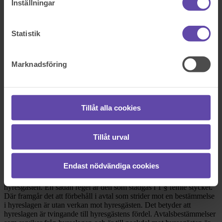
Inställningar
Boka tid med jurist
Statistik
På kontor, telefon eller onlinemöte
Marknadsföring
Dela fråga
Rådgivarens svar
Tillåt alla cookies
2020-06-04
Hej, stort tack för att du vänder dig till Fråga Juristen med din fråga.
Tillåt urval
Hyreslagen
Endast nödvändiga cookies
Regler kring hyra finns i
jordabalkens 12 kap
, vanligtvis kallat
hyreslagen.
Hyreslagen bygger i stor utsträckning på ett skydd för
hyresgästen. En sådan regel är den som stadgas i 1 § femte stycket.
Där framgår det att förbehåll i avtal som strider mot en bestämmelse
i hyreslagen är utan verkan mot hyresgästen. Det betyder att
hyreslagen är tvingande till hyresgästens fördel. Avtalsbestämmelser