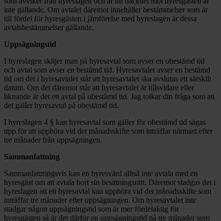
som avviker från hyreslagen och är till nackdel mot hyresgästen är
inte gällande. Om avtalet däremot innehåller bestämmelser som är
till fördel för hyresgästen i jämförelse med hyreslagen är dessa
avtalsbestämmelser gällande.
Uppsägningstid
I hyreslagen skiljer man på hyresavtal som avser en obestämd tid
och avtal som avser en bestämd tid. Hyresavtalet avser en bestämd
tid om det i hyresavtalet står att hyresavtalet ska avslutas ett särskilt
datum. Om det däremot står att hyresavtalet är tillsvidare eller
liknande är det ett avtal på obestämd tid. Jag tolkar din fråga som att
det gäller hyresavtal på obestämd tid.
I hyreslagen 4 § kan hyresavtal som gäller för obestämd tid sägas
upp för att upphöra vid det månadsskifte som inträffar närmast efter
tre månader från uppsägningen.
Sammanfattning
Sammanfattningsvis kan en hyresvärd alltså
inte
avtala med en
hyresgäst om att avtala bort sin besittningsrätt. Däremot stadgas det i
hyreslagen att ett hyresavtal kan upphöra vid det månadsskifte som
inträffar tre månader efter uppsägningen. Om hyresavtalet inte
stadgar någon uppsägningstid som är mer fördelaktig för
hyresgästen så är det därför en uppsägningstid på tre månader som