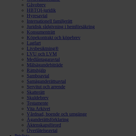
Gåvobrev
HBTQI-juridik
Hyresavtal
Internationell familjerätt
Juridisk rådgivning i hemförsäkring
Konsumenträtt
Köpekontrakt och köpebrev
Lagfart
Livsbesiktning®
LVU och LVM
Medlåntagaravtal
Målsägandebiträde
Rättshjälp
Samboavtal
Samäganderättsavtal
Servitut och arrende
Skatterätt
Skuldebrev
Testamente
Vita Arkivet
Vårdnad, boende och umgänge
Äganderättsförklaring
Äktenskapsförord
Överlåtelseavtal
Prislista