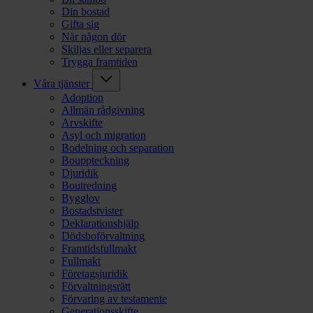
Din bostad
Gifta sig
När någon dör
Skiljas eller separera
Trygga framtiden
Våra tjänster
Adoption
Allmän rådgivning
Arvskifte
Asyl och migration
Bodelning och separation
Bouppteckning
Djuridik
Boutredning
Bygglov
Bostadstvister
Deklarationshjälp
Dödsboförvaltning
Framtidsfullmakt
Fullmakt
Företagsjuridik
Förvaltningsrätt
Förvaring av testamente
Generationsskifte