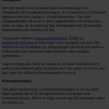
Det som berörts ovan är enbart själva medlemskapet och
förhållandet till bostadsrättsföreningen. En bostadsrätt är fortfarande
egendom som kan samägas i övriga hänseenden. Det som
samäganderätten då avser är själva äganderätten och därmed bl.a.
rätten att sälja, att få ersättning från försäljningen och att pantsätta
bostadsrätten som säkerhet för lån.
Samägande regleras i
samäganderättslagen
. Enligt
1 §
samäganderättslagen
så tillkommer varje samägare viss lott. Det
innebär att vid försäljning ger delägarskapet rätt till så stor andel av
ersättningen som motsvarar lotten/andelen i den samägda
egendomen.
Lagen är dispositiv. Med det menas att det råder avtalsfrihet och
parterna kan därmed själva bestämma hur stor andel var och en ska
äga, samt hur villkoren för samägandet ska se ut.
Rekommendation
Vad gäller medlemskap i bostadsrättsföreningen så har du alltså
ingen juridisk rätt att få bli registrerad hos föreningen som
bostadsrättshavare. Det är en fråga som är upp till föreningen själva
att besluta om.