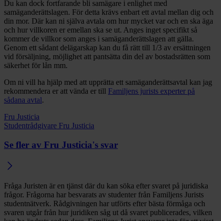
Du kan dock fortfarande bli samägare i enlighet med
samäganderättslagen. För detta krävs enbart ett avtal mellan dig och
din mor. Där kan ni själva avtala om hur mycket var och en ska äga
och hur villkoren er emellan ska se ut. Anges inget specifikt så
kommer de villkor som anges i samäganderättslagen att gälla.
Genom ett sådant delägarskap kan du få rätt till 1/3 av ersättningen
vid försäljning, möjlighet att pantsätta din del av bostadsrätten som
säkerhet för lån mm.
Om ni vill ha hjälp med att upprätta ett samäganderättsavtal kan jag
rekommendera er att vända er till
Familjens jurists experter på
sådana avtal
.
Fru Justicia
Studentrådgivare Fru Justicia
Se fler av Fru Justicia's svar
Fråga Juristen är en tjänst där du kan söka efter svaret på juridiska
frågor. Frågorna har besvarats av studenter från Familjens Jurists
studentnätverk. Rådgivningen har utförts efter bästa förmåga och
svaren utgår från hur juridiken såg ut då svaret publicerades, vilken