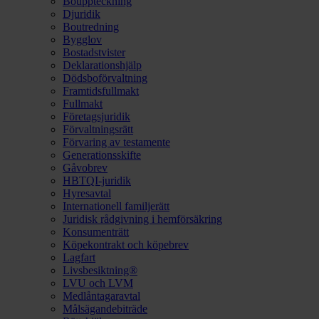
Bouppteckning
Djuridik
Boutredning
Bygglov
Bostadstvister
Deklarationshjälp
Dödsboförvaltning
Framtidsfullmakt
Fullmakt
Företagsjuridik
Förvaltningsrätt
Förvaring av testamente
Generationsskifte
Gåvobrev
HBTQI-juridik
Hyresavtal
Internationell familjerätt
Juridisk rådgivning i hemförsäkring
Konsumenträtt
Köpekontrakt och köpebrev
Lagfart
Livsbesiktning®
LVU och LVM
Medlåntagaravtal
Målsägandebiträde