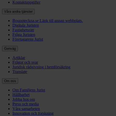
Kontaktuppgifter
Våra andra tjänster
Bouppteckna.se
Länk till annan webbplats.
Digitala Juristen
Fastighetsrätt
Fråga Juristen
Företagarens Jurist
Genväg
Artiklar
Frågor och svar
Juridisk rådgivning i hemförsäkring
Translate
Om oss
Om Familjens Jurist
Hållbarhet
Jobba hos oss
Press och media
Våra samarbeten
Innovation och forskning