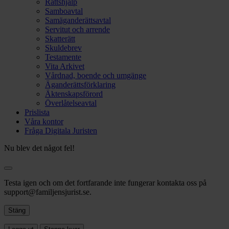
Rättshjälp
Samboavtal
Samäganderättsavtal
Servitut och arrende
Skatterätt
Skuldebrev
Testamente
Vita Arkivet
Vårdnad, boende och umgänge
Äganderättsförklaring
Äktenskapsförord
Överlåtelseavtal
Prislista
Våra kontor
Fråga Digitala Juristen
Nu blev det något fel!
Testa igen och om det fortfarande inte fungerar kontakta oss på
support@familjensjurist.se.
Stäng