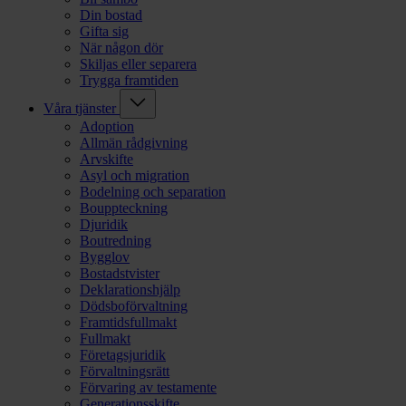
Din bostad
Gifta sig
När någon dör
Skiljas eller separera
Trygga framtiden
Våra tjänster
Adoption
Allmän rådgivning
Arvskifte
Asyl och migration
Bodelning och separation
Bouppteckning
Djuridik
Boutredning
Bygglov
Bostadstvister
Deklarationshjälp
Dödsboförvaltning
Framtidsfullmakt
Fullmakt
Företagsjuridik
Förvaltningsrätt
Förvaring av testamente
Generationsskifte