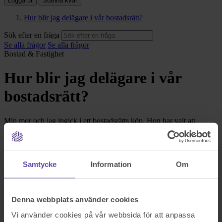
Logga ut
Stanna kvar
Hur blir jag delägare i vår bostadsrätt?
Sök efter en fråga
Se alla frågor
Se alla frågor
Bostad & Fastighet
Hur blir jag delägare i vår
bostadsrätt?
Min mor och jag ingick i ett bostadsrätts köp. Hon har valt att
registrera sig själv som ensam ägare men jag vill nu pga vissa
omständigheter ändra på det och få henne att registrera 1/3 av
lägenheten på mitt namn (enligt summan jag investerade i
lägenheten). i vilken form ska det registreras och hur ska man gå
Samtycke
Information
Om
tillväga då, hon är villig att registrera det?
Sök efter en fråga
Se alla frågor
Boka tid med jurist
Denna webbplats använder cookies
Köp Gåvobrev online
Vi använder cookies på vår webbsida för att anpassa