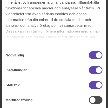
innehållet och annonserna till användarna, tillhandahålla
595 kr
funktioner för sociala medier och analysera vår trafik. Vi
vidarebefordrar även sådana cookies och annan
information från din enhet till de sociala medier och
annons- och analysföretag som vi samarbetar med.
Boka tid med jurist
Dessa kan i sin tur kombinera informationen med annan
På kontor, telefon eller onlinemöte
information som du har tillhandahållit eller som de har
samlat in när du har använt deras tjänster.
Samtyckesval
Dela fråga
Nödvändig
Rådgivarens svar
Inställningar
2020-12-17
Hej, och stort tack för att du vänder dig till oss med din fråga!
Statistik
Nedan kommer en redogörelse för vad som gäller och hur ni kan gå
vidare i er situation.
Marknadsföring
Bostadsrätter