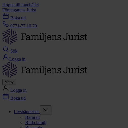
Hoppa till innehållet
Företagarens Jurist
Boka tid
0771-77 10 70
Sök
Logga in
Meny
Logga in
Boka tid
Livshändelser
Barnrätt
Bilda familj
Bli sambo