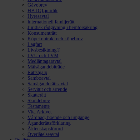
Gåvobrev
HBTQI-juridik
Hyresavtal
Internationell familjerätt
Juridisk rådgivning i hemförsäkring
Konsumenträtt
Köpekontrakt och köpebrev
Lagfart
Livsbesiktning®
LVU och LVM
Medlåntagaravtal
Målsägandebiträde
Rättshjälp
Samboavtal
Samäganderättsavtal
Servitut och arrende
Skatterätt
Skuldebrev
Testamente
Vita Arkivet
Vårdnad, boende och umgänge
Äganderättsförklaring
Äktenskapsförord
Överlåtelseavtal
Prislista