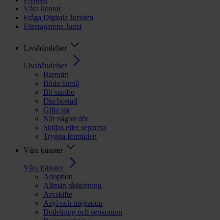
Våra kontor
Fråga Digitala Juristen
Företagarens Jurist
Livshändelser
Livshändelser
Barnrätt
Bilda familj
Bli sambo
Din bostad
Gifta sig
När någon dör
Skiljas eller separera
Trygga framtiden
Våra tjänster
Våra tjänster
Adoption
Allmän rådgivning
Arvskifte
Asyl och migration
Bodelning och separation