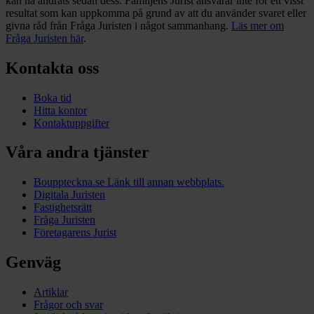
kan ha ändrats sedan dess. Familjens Jurist ansvarar inte för ett visst
resultat som kan uppkomma på grund av att du använder svaret eller
givna råd från Fråga Juristen i något sammanhang.
Läs mer om
Fråga Juristen här
.
Kontakta oss
Boka tid
Hitta kontor
Kontaktuppgifter
Våra andra tjänster
Bouppteckna.se
Länk till annan webbplats.
Digitala Juristen
Fastighetsrätt
Fråga Juristen
Företagarens Jurist
Genväg
Artiklar
Frågor och svar