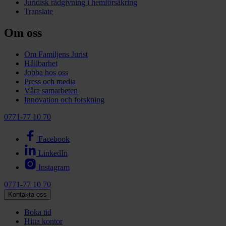
Juridisk rådgivning i hemförsäkring
Translate
Om oss
Om Familjens Jurist
Hållbarhet
Jobba hos oss
Press och media
Våra samarbeten
Innovation och forskning
0771-77 10 70
Facebook
LinkedIn
Instagram
0771-77 10 70
Kontakta oss
Boka tid
Hitta kontor