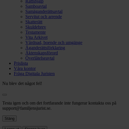
Rättshjälp
Samboavtal
Samäganderättsavtal
Servitut och arrende
Skatterätt
Skuldebrev
Testamente
Vita Arkivet
Vårdnad, boende och umgänge
Äganderättsförklaring
Äktenskapsförord
Överlåtelseavtal
Prislista
Våra kontor
Fråga Digitala Juristen
Nu blev det något fel!
Testa igen och om det fortfarande inte fungerar kontakta oss på
support@familjensjurist.se.
Stäng