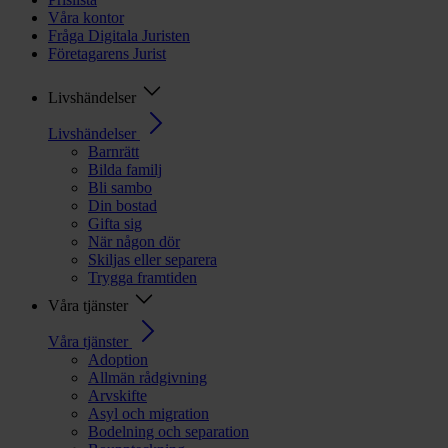
Våra kontor
Fråga Digitala Juristen
Företagarens Jurist
Livshändelser
Livshändelser
Barnrätt
Bilda familj
Bli sambo
Din bostad
Gifta sig
När någon dör
Skiljas eller separera
Trygga framtiden
Våra tjänster
Våra tjänster
Adoption
Allmän rådgivning
Arvskifte
Asyl och migration
Bodelning och separation