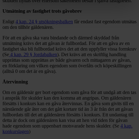
skulden flyttas över eftersom säkerheten består i själva fastigheten.
Utmätning av fastighet trots gåvobrev
Enligt
4 kap. 24 § utsökningsbalken
får endast fast egendom utmätas
om den tillhör gäldenären.
För att en gåva ska vara bindande och därmed skyddad från
utmätning krävs det att gåvan är fullbordad. För att en gåva av en
fastighet ska bli fullbordad krävs det att den uppfyller vissa formkrav
(Se
4 kap. 29 § Jordabalken
). Det krävs att en skriftlig handling
upprättas som upprättas av både givaren och mittagaren av gåvan,
en förklaring om vilken egendom som överlåts och köpeskillingen
(alltså 0 om det är en gåva).
Återvinning
Om en gäldenär ger bort egendom som gåva för att undgå att den tas
i anspråk för skulder kan den komma att angripas. Om gäldenären
försätts i konkurs kan en gåva återvinnas. En gåva som givits till en
närstående går åter om det gått kortare tid än 3 år från det att gåvan
fullbordats till det att gäldenären försätts i konkurs. Ett undantag till
detta är dock om gäldenären kan visa att hen vid tiden för gåvan
hade egendom som uppenbart motsvarade hens skulder. (Se
4 kap.
konkurslagen
)