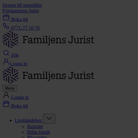
Hoppa till innehållet
Företagarens Jurist
Boka tid
0771-77 10 70
Sök
Logga in
Meny
Logga in
Boka tid
Livshändelser
Barnrätt
Bilda familj
Bli sambo