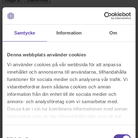
Logga ut
Stanna kvar
Gåva av belånad fastighet
Sök efter en fråga
Se alla frågor
Se alla frågor
Samtycke
Information
Om
Bostad & Fastighet
Gåva av belånad fastighet
Denna webbplats använder cookies
kan man skriva ett gåvobrev på en fastighet, trots att det finns en
Vi använder cookies på vår webbsida för att anpassa
skuld kvar på huset som är 1,255000 kr, huset är värderat till 2
innehållet och annonserna till användarna, tillhandahålla
miljoner. Vad händer om kronofogden vill utmäta huset om det finns
funktioner för sociala medier och analysera vår trafik. Vi
ett gåvobrev?
vidarebefordrar även sådana cookies och annan
Sök efter en fråga
information från din enhet till de sociala medier och
Se alla frågor
Boka tid med jurist
annons- och analysföretag som vi samarbetar med.
Köp Gåvobrev online
Dessa kan i sin tur kombinera informationen med annan
information som du har tillhandahållit eller som de har
595 kr
samlat in när du har använt deras tjänster.
Samtyckesval