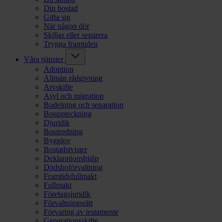
Din bostad
Gifta sig
När någon dör
Skiljas eller separera
Trygga framtiden
Våra tjänster
Adoption
Allmän rådgivning
Arvskifte
Asyl och migration
Bodelning och separation
Bouppteckning
Djuridik
Boutredning
Bygglov
Bostadstvister
Deklarationshjälp
Dödsboförvaltning
Framtidsfullmakt
Fullmakt
Företagsjuridik
Förvaltningsrätt
Förvaring av testamente
Generationsskifte