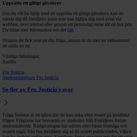
Upprätta ett giltigt gåvobrev
Om du vill ha hjälp med att upprätta ett giltigt gåvobrev kan du
vända dig till familjens jurist som kan hjälpa dig med avtal via
webben, över telefon eller genom ett personligt möte till ett fast pris.
Du hittar mer information om det
här.
Hoppas du fick svar på din fråga, annars är du mer än välkommen
att ställa en ny.
Vänliga hälsningar,
Sandra
Fru Justicia
Studentrådgivare Fru Justicia
Se fler av Fru Justicia's svar
Fråga Juristen är en tjänst där du kan söka efter svaret på juridiska
frågor. Frågorna har besvarats av studenter från Familjens Jurists
studentnätverk. Rådgivningen har utförts efter bästa förmåga och
svaren utgår från hur juridiken såg ut då svaret publicerades, vilken
kan ha ändrats sedan dess. Familjens Jurist ansvarar inte för ett visst