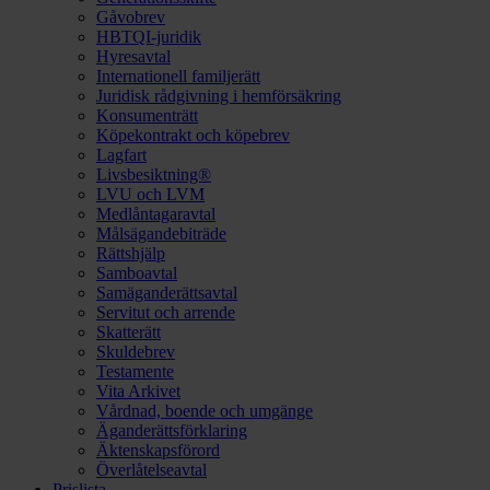
Gåvobrev
HBTQI-juridik
Hyresavtal
Internationell familjerätt
Juridisk rådgivning i hemförsäkring
Konsumenträtt
Köpekontrakt och köpebrev
Lagfart
Livsbesiktning®
LVU och LVM
Medlåntagaravtal
Målsägandebiträde
Rättshjälp
Samboavtal
Samäganderättsavtal
Servitut och arrende
Skatterätt
Skuldebrev
Testamente
Vita Arkivet
Vårdnad, boende och umgänge
Äganderättsförklaring
Äktenskapsförord
Överlåtelseavtal
Prislista