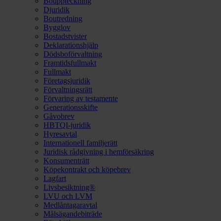
Bouppteckning
Djuridik
Boutredning
Bygglov
Bostadstvister
Deklarationshjälp
Dödsboförvaltning
Framtidsfullmakt
Fullmakt
Företagsjuridik
Förvaltningsrätt
Förvaring av testamente
Generationsskifte
Gåvobrev
HBTQI-juridik
Hyresavtal
Internationell familjerätt
Juridisk rådgivning i hemförsäkring
Konsumenträtt
Köpekontrakt och köpebrev
Lagfart
Livsbesiktning®
LVU och LVM
Medlåntagaravtal
Målsägandebiträde