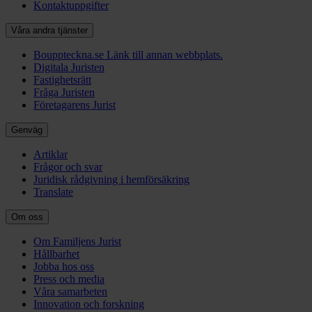
Kontaktuppgifter
Våra andra tjänster
Bouppteckna.se
Länk till annan webbplats.
Digitala Juristen
Fastighetsrätt
Fråga Juristen
Företagarens Jurist
Genväg
Artiklar
Frågor och svar
Juridisk rådgivning i hemförsäkring
Translate
Om oss
Om Familjens Jurist
Hållbarhet
Jobba hos oss
Press och media
Våra samarbeten
Innovation och forskning