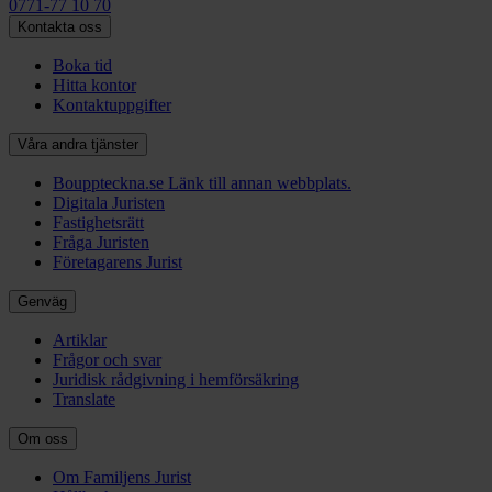
0771-77 10 70
Kontakta oss
Boka tid
Hitta kontor
Kontaktuppgifter
Våra andra tjänster
Bouppteckna.se
Länk till annan webbplats.
Digitala Juristen
Fastighetsrätt
Fråga Juristen
Företagarens Jurist
Genväg
Artiklar
Frågor och svar
Juridisk rådgivning i hemförsäkring
Translate
Om oss
Om Familjens Jurist