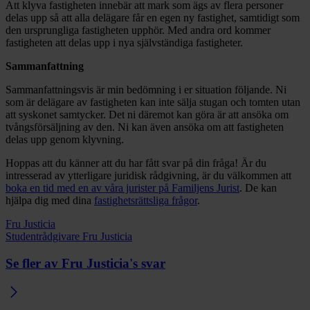
Att klyva fastigheten innebär att mark som ägs av flera personer
delas upp så att alla delägare får en egen ny fastighet, samtidigt som
den ursprungliga fastigheten upphör. Med andra ord kommer
fastigheten att delas upp i nya självständiga fastigheter.
Sammanfattning
Sammanfattningsvis är min bedömning i er situation följande. Ni
som är delägare av fastigheten kan inte sälja stugan och tomten utan
att syskonet samtycker. Det ni däremot kan göra är att ansöka om
tvångsförsäljning av den. Ni kan även ansöka om att fastigheten
delas upp genom klyvning.
Hoppas att du känner att du har fått svar på din fråga! Är du
intresserad av ytterligare juridisk rådgivning, är du välkommen att
boka en tid med en av våra jurister på Familjens Jurist
. De kan
hjälpa dig med dina
fastighetsrättsliga frågor
.
Fru Justicia
Studentrådgivare Fru Justicia
Se fler av Fru Justicia's svar