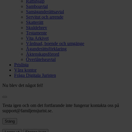
Rättshjälp
Samboavtal
Samäganderättsavtal
Servitut och arrende
Skatterätt
Skuldebrev
Testamente
Vita Arkivet
Vårdnad, boende och umgänge
Äganderättsförklaring
Äktenskapsförord
Överlåtelseavtal
Prislista
Våra kontor
Fråga Digitala Juristen
Nu blev det något fel!
Testa igen och om det fortfarande inte fungerar kontakta oss på
support@familjensjurist.se.
Stäng