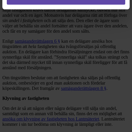
för förfogande över den samägda fastigheten i dess
helhet
. För att
sälja fastigheten krävs därför delägarnas samtycke, oavsett hur stor
andel var och en äger. Motsatsvis har delägarna rätt att förfoga över
sin andel i fastigheten
och att sälja den. Den eller de ägare som
väljer att behålla sin andel fortsätter att vara ägare över den andelen,
och får en ny samägare för den andel som sålts.
Enligt
samäganderättslagen 6 §
kan en delägare ansöka hos
tingsrätten att
hela
fastigheten ska tvångsförsäljas på offentlig
auktion. En delägare kan förhindra försäljningen endast om det finns
synnerliga skäl för anstånd. ”Synnerliga skäl” ska tolkas strängt och
det ska därmed mycket till innan synnerliga skäl föreligger för att få
anstånd med försäljningen.
Om tingsrätten beslutar om att fastigheten ska säljas på offentlig
auktion, ombesörjer en god man auktionen och fördelar
köpeskillingen. Det framgår av
samäganderättslagen 8 §
.
Klyvning av fastigheten
Om det är så att någon eller några delägare vill sälja sin andel,
samtidigt som en annan vill behålla sin, finns det en möjlighet att
ansöka om klyvning av fastigheten hos Lantmäteriet
. Lantmäteriet
kommer i sin tur bedöma om klyvning är lämpligt eller inte.