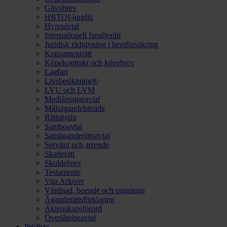
Gåvobrev
HBTQI-juridik
Hyresavtal
Internationell familjerätt
Juridisk rådgivning i hemförsäkring
Konsumenträtt
Köpekontrakt och köpebrev
Lagfart
Livsbesiktning®
LVU och LVM
Medlåntagaravtal
Målsägandebiträde
Rättshjälp
Samboavtal
Samäganderättsavtal
Servitut och arrende
Skatterätt
Skuldebrev
Testamente
Vita Arkivet
Vårdnad, boende och umgänge
Äganderättsförklaring
Äktenskapsförord
Överlåtelseavtal
Prislista