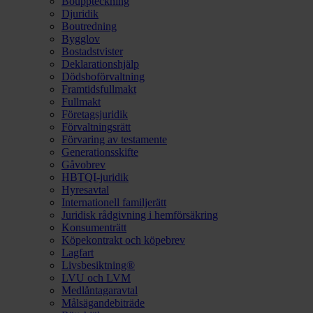
Bouppteckning
Djuridik
Boutredning
Bygglov
Bostadstvister
Deklarationshjälp
Dödsboförvaltning
Framtidsfullmakt
Fullmakt
Företagsjuridik
Förvaltningsrätt
Förvaring av testamente
Generationsskifte
Gåvobrev
HBTQI-juridik
Hyresavtal
Internationell familjerätt
Juridisk rådgivning i hemförsäkring
Konsumenträtt
Köpekontrakt och köpebrev
Lagfart
Livsbesiktning®
LVU och LVM
Medlåntagaravtal
Målsägandebiträde