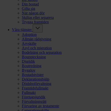
Din bostad
Gifta sig
När någon dör
Skiljas eller separera
Trygga framtiden
Våra tjänster
Adoption
Allmän rådgivning
Arvskifte
Asyl och migration
Bodelning och separation
Bouppteckning
Djuridik
Boutredning
Bygglov
Bostadstvister
Deklarationshjälp
Dödsboförvaltning
Framtidsfullmakt
Fullmakt
Företagsjuridik
Förvaltningsrätt
Förvaring av testamente
Generationsskifte