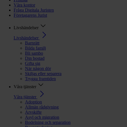
Våra kontor
Fråga Digitala Juristen
Företagarens Jurist
Livshändelser
Livshändelser
Barnrätt
Bilda familj
Bli sambo
Din bostad
Gifta sig
När någon dör
Skiljas eller separera
Trygga framtiden
Våra tjänster
Våra tjänster
Adoption
Allmän rådgivning
Arvskifte
Asyl och migration
Bodelning och separation