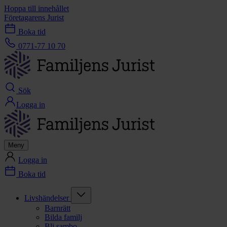
Hoppa till innehållet
Företagarens Jurist
Boka tid
0771-77 10 70
Sök
Logga in
Meny
Logga in
Boka tid
Livshändelser
Barnrätt
Bilda familj
Bli sambo