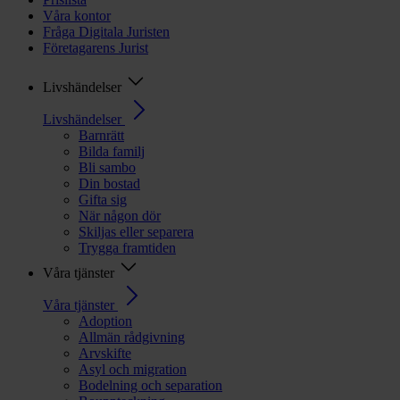
Våra kontor
Fråga Digitala Juristen
Företagarens Jurist
Livshändelser
Livshändelser
Barnrätt
Bilda familj
Bli sambo
Din bostad
Gifta sig
När någon dör
Skiljas eller separera
Trygga framtiden
Våra tjänster
Våra tjänster
Adoption
Allmän rådgivning
Arvskifte
Asyl och migration
Bodelning och separation