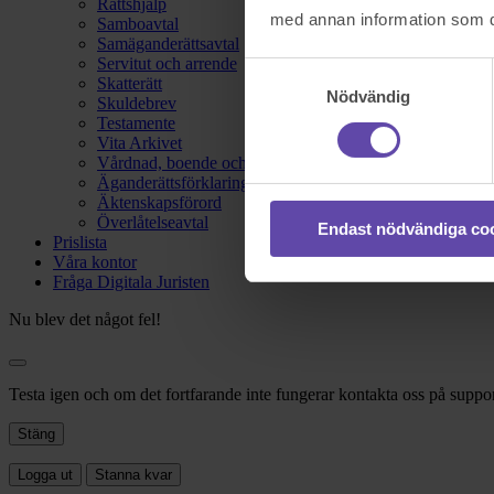
Rättshjälp
med annan information som du 
Samboavtal
Samäganderättsavtal
Servitut och arrende
Samtyckesval
Skatterätt
Nödvändig
Skuldebrev
Testamente
Vita Arkivet
Vårdnad, boende och umgänge
Äganderättsförklaring
Äktenskapsförord
Överlåtelseavtal
Endast nödvändiga co
Prislista
Våra kontor
Fråga Digitala Juristen
Nu blev det något fel!
Testa igen och om det fortfarande inte fungerar kontakta oss på suppor
Stäng
Logga ut
Stanna kvar