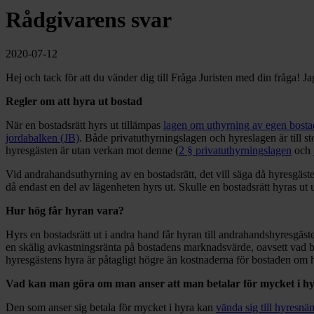
Rådgivarens svar
2020-07-12
Hej och tack för att du vänder dig till Fråga Juristen med din fråga! 
Regler om att hyra ut bostad
När en bostadsrätt hyrs ut tillämpas
lagen om uthyrning av egen bosta
jordabalken (JB)
. Både privatuthyrningslagen och hyreslagen är till sto
hyresgästen är utan verkan mot denne (
2 § privatuthyrningslagen
och
Vid andrahandsuthyrning av en bostadsrätt, det vill säga då hyresgäst
då endast en del av lägenheten hyrs ut. Skulle en bostadsrätt hyras ut 
Hur hög får hyran vara?
Hyrs en bostadsrätt ut i andra hand får hyran till andrahandshyresgäst
en skälig avkastningsränta på bostadens marknadsvärde, oavsett vad bo
hyresgästens hyra är påtagligt högre än kostnaderna för bostaden om 
Vad kan man göra om man anser att man betalar för mycket i h
Den som anser sig betala för mycket i hyra kan
vända sig till hyresn