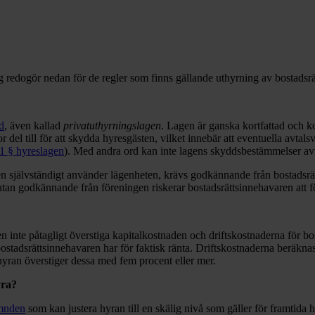
Jag redogör nedan för de regler som finns gällande uthyrning av bostads
d
, även kallad
privatuthyrningslagen
. Lagen är ganska kortfattad och k
r del till för att skydda hyresgästen, vilket innebär att eventuella avta
1 § hyreslagen
). Med andra ord kan inte lagens skyddsbestämmelser avt
en självständigt använder lägenheten, krävs godkännande från bostadsrät
utan godkännande från föreningen riskerar bostadsrättsinnehavaren att fö
en inte påtagligt överstiga kapitalkostnaden och driftskostnaderna för bo
stadsrättsinnehavaren har för faktisk ränta. Driftskostnaderna beräknas
hyran överstiger dessa med fem procent eller mer.
yra?
ämnden
som kan justera hyran till en skälig nivå som gäller för framtida 