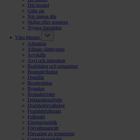
Din bostad
Gifta sig
När någon dör
Skiljas eller separera
Trygga framtiden
Våra tjänster
Adoption
Allmän rådgivning
Arvskifte
Asyl och migration
Bodelning och separation
Bouppteckning
Djuridik
Boutredning
Bygglov
Bostadstvister
Deklarationshjälp
Dödsboförvaltning
Framtidsfullmakt
Fullmakt
Företagsjuridik
Förvaltningsrätt
Förvaring av testamente
Generationsskifte