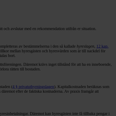
rätt och avslutar med en rekommendation utifrån er situation.
ompletteras av bestämmelserna i den så kallade
hyreslagen
,
12 kap.
lsvillkor mellan hyresgästen och hyresvärden som är till nackdel för
alas bort.
tsföreningen. Däremot krävs inget tillstånd för att ha en inneboende,
rlora rätten till bostaden.
staden (
4 § privatuthyrningslagen
). Kapitalkostnaden beräknas som
 däremot efter de faktiska kostnaderna. Av praxis framgår att
hyresinbetalningar. Däremot kan hyresgästen inte få tillbaka pengar i