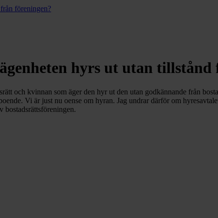
d från föreningen?
lägenheten hyrs ut utan tillstånd
srätt och kvinnan som äger den hyr ut den utan godkännande från bostad
boende. Vi är just nu oense om hyran. Jag undrar därför om hyresavtalet v
v bostadsrättsföreningen.