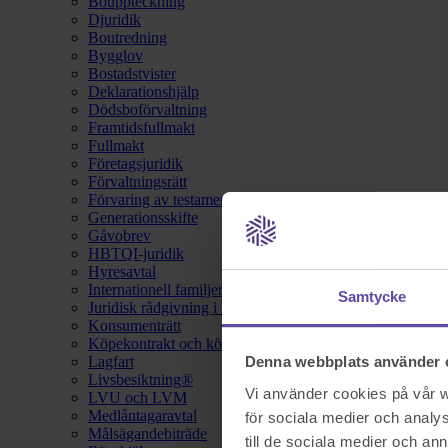
Bouppteckning
Djuridik
Boutredning
Bygglov
Bostadstvister
Deklarationshjälp
Dödsboförvaltning
Framtidsfullmakt
Fullmakt
Företagsjuridik
Förvaltningsrätt
Förvaring av testamente
Generationsskifte
Gåvobrev
HBTQI-juridik
Hyresavtal
Internationell familjerätt
Samtycke
Juridisk rådgivning i hemförsäkring
Konsumenträtt
Köpekontrakt och köpebrev
Lagfart
Denna webbplats använder 
Livsbesiktning®
Vi använder cookies på vår we
LVU och LVM
Medlåntagaravtal
för sociala medier och analys
Målsägandebiträde
till de sociala medier och a