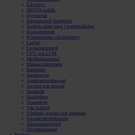
Gåvobrev
HBTQI-juridik
Hyresavtal
Internationell familjerätt
Juridisk rådgivning i hemförsäkring
Konsumenträtt
Köpekontrakt och köpebrev
Lagfart
Livsbesiktning®
LVU och LVM
Medlåntagaravtal
Målsägandebiträde
Rättshjälp
Samboavtal
Samäganderättsavtal
Servitut och arrende
Skatterätt
Skuldebrev
Testamente
Vita Arkivet
Vårdnad, boende och umgänge
Äganderättsförklaring
Äktenskapsförord
Överlåtelseavtal
Prislista