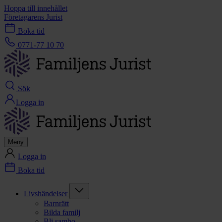
Hoppa till innehållet
Företagarens Jurist
Boka tid
0771-77 10 70
Sök
Logga in
Meny
Logga in
Boka tid
Livshändelser
Barnrätt
Bilda familj
Bli sambo