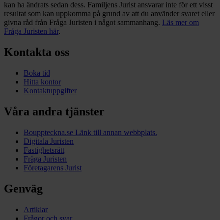
kan ha ändrats sedan dess. Familjens Jurist ansvarar inte för ett visst
resultat som kan uppkomma på grund av att du använder svaret eller
givna råd från Fråga Juristen i något sammanhang.
Läs mer om
Fråga Juristen här
.
Kontakta oss
Boka tid
Hitta kontor
Kontaktuppgifter
Våra andra tjänster
Bouppteckna.se
Länk till annan webbplats.
Digitala Juristen
Fastighetsrätt
Fråga Juristen
Företagarens Jurist
Genväg
Artiklar
Frågor och svar