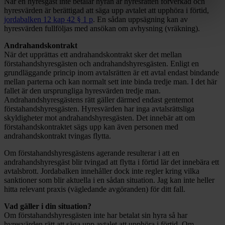
När en hyresgäst inte betalar hyran är hyresrätten förverkad och
hyresvärden är berättigad att säga upp avtalet att upphöra i förtid,
jordabalken 12 kap 42 § 1 p
. En sådan uppsägning kan av
hyresvärden fullföljas med ansökan om avhysning (vräkning).
Andrahandskontrakt
När det upprättas ett andrahandskontrakt sker det mellan
förstahandshyresgästen och andrahandshyresgästen. Enligt en
grundläggande princip inom avtalsrätten är ett avtal endast bindande
mellan parterna och kan normalt sett inte binda tredje man. I det här
fallet är den ursprungliga hyresvärden tredje man.
Andrahandshyresgästens rätt gäller därmed endast gentemot
förstahandshyresgästen. Hyresvärden har inga avtalsrättsliga
skyldigheter mot andrahandshyresgästen. Det innebär att om
förstahandskontraktet sägs upp kan även personen med
andrahandskontrakt tvingas flytta.
Om förstahandshyresgästens agerande resulterar i att en
andrahandshyresgäst blir tvingad att flytta i förtid lär det innebära ett
avtalsbrott. Jordabalken innehåller dock inte regler kring vilka
sanktioner som blir aktuella i en sådan situation. Jag kan inte heller
hitta relevant praxis (vägledande avgöranden) för ditt fall.
Vad gäller i din situation?
Om förstahandshyresgästen inte har betalat sin hyra så har
hyresvärden rätt att säga upp avtalet att upphöra i förtid. Om