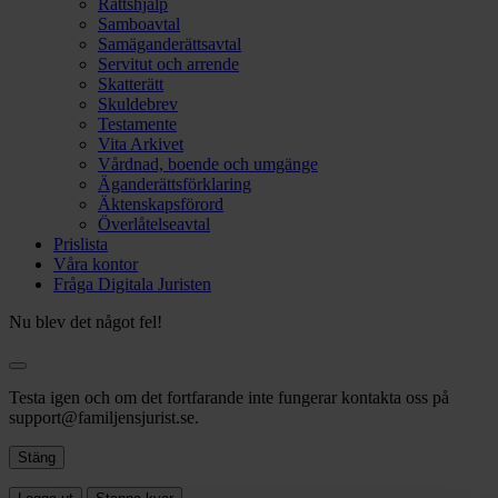
Rättshjälp
Samboavtal
Samäganderättsavtal
Servitut och arrende
Skatterätt
Skuldebrev
Testamente
Vita Arkivet
Vårdnad, boende och umgänge
Äganderättsförklaring
Äktenskapsförord
Överlåtelseavtal
Prislista
Våra kontor
Fråga Digitala Juristen
Nu blev det något fel!
Testa igen och om det fortfarande inte fungerar kontakta oss på
support@familjensjurist.se.
Stäng