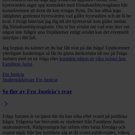
hyresvärden säger upp kontraktet med förstahandshyresgästen blir
konsekvensen att även du kan tvingas flytta. Du har alltså inga
rättigheter gentemot hyresvärden vad gäller hyresrätten och att få bo
kvar. I övrigt hänvisar jag dig till det hyresavtal som gäller mellan
dig förstahandshyresgästen. Om ni har avtalat om vad som sker om
någon inte fullgör sina förpliktelser enligt avtalet kan det eventuellt
utnyttjas i ditt fall.
Jag hoppas du känner att du har fått svar på din fråga! Uppkommer
ytterligare funderingar så får du gärna återkomma till oss på Fråga
Juristen med en ny fråga eller
kontakta någon av våra jurister hos
Familjens Jurist
.
Fru Justicia
Studentrådgivare Fru Justicia
Se fler av Fru Justicia's svar
Fråga Juristen är en tjänst där du kan söka efter svaret på juridiska
frågor. Frågorna har besvarats av studenter från Familjens Jurists
studentnätverk. Rådgivningen har utförts efter bästa förmåga och
svaren utgår från hur juridiken såg ut då svaret publicerades, vilken