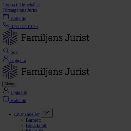
Hoppa till innehållet
Företagarens Jurist
Boka tid
0771-77 10 70
Sök
Logga in
Meny
Logga in
Boka tid
Livshändelser
Barnrätt
Bilda familj
Bli sambo