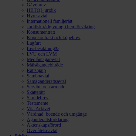
Gåvobrev
HBTQI-juridik
Hyresavtal
Internationell familjerätt
Juridisk rådgivning i hemförsäkring
Konsumenträtt
Köpekontrakt och köpebrev
Lagfart
Livsbesiktning®
LVU och LVM
Medlåntagaravtal
Målsägandebiträde
Rättshjälp
Samboavtal
Samäganderättsavtal
Servitut och arrende
Skatterätt
Skuldebrev
Testamente
Vita Arkivet
Vårdnad, boende och umgänge
Äganderättsförklaring
Äktenskapsförord
Överlåtelseavtal
Prislista