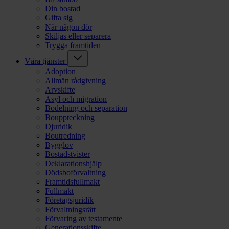
Din bostad
Gifta sig
När någon dör
Skiljas eller separera
Trygga framtiden
Våra tjänster
Adoption
Allmän rådgivning
Arvskifte
Asyl och migration
Bodelning och separation
Bouppteckning
Djuridik
Boutredning
Bygglov
Bostadstvister
Deklarationshjälp
Dödsboförvaltning
Framtidsfullmakt
Fullmakt
Företagsjuridik
Förvaltningsrätt
Förvaring av testamente
Generationsskifte