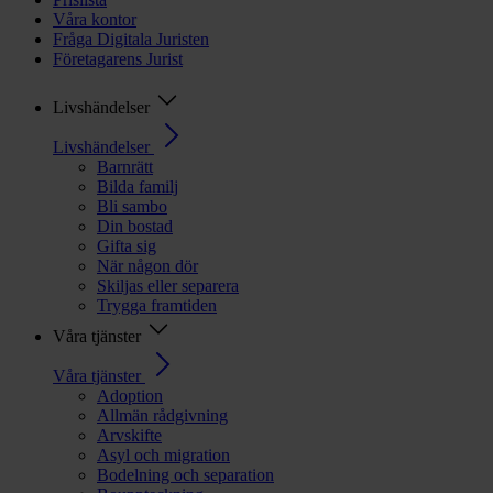
Våra kontor
Fråga Digitala Juristen
Företagarens Jurist
Livshändelser
Livshändelser
Barnrätt
Bilda familj
Bli sambo
Din bostad
Gifta sig
När någon dör
Skiljas eller separera
Trygga framtiden
Våra tjänster
Våra tjänster
Adoption
Allmän rådgivning
Arvskifte
Asyl och migration
Bodelning och separation