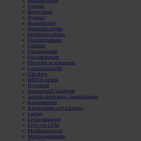
Bouppteckning
Djuridik
Boutredning
Bygglov
Bostadstvister
Deklarationshjälp
Dödsboförvaltning
Framtidsfullmakt
Fullmakt
Företagsjuridik
Förvaltningsrätt
Förvaring av testamente
Generationsskifte
Gåvobrev
HBTQI-juridik
Hyresavtal
Internationell familjerätt
Juridisk rådgivning i hemförsäkring
Konsumenträtt
Köpekontrakt och köpebrev
Lagfart
Livsbesiktning®
LVU och LVM
Medlåntagaravtal
Målsägandebiträde