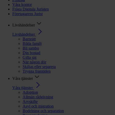
Våra kontor
Fråga Digitala Juristen
Företagarens Jurist
Livshändelser
Livshändelser
Barnrätt
Bilda familj
Bli sambo
Din bostad
Gifta sig
När någon dör
Skiljas eller separera
Trygga framtiden
Våra tjänster
Våra tjänster
Adoption
Allmän rådgivning
Arvskifte
Asyl och migration
Bodelning och separation