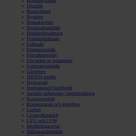
Bouppteckning
Djuridik
Boutredning
Bygglov
Bostadstvister
Deklarationshjälp
Dödsboförvaltning
Framtidsfullmakt
Fullmakt
Företagsjuridik
Förvaltningsrätt
Förvaring av testamente
Generationsskifte
Gåvobrev
HBTQI-juridik
Hyresavtal
Internationell familjerätt
Juridisk rådgivning i hemförsäkring
Konsumenträtt
Köpekontrakt och köpebrev
Lagfart
Livsbesiktning®
LVU och LVM
Medlåntagaravtal
Målsägandebiträde