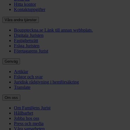
Hitta kontor
Kontaktuppgifter
Våra andra tjänster
Bouppteckna.se
Länk till annan webbplats.
Digitala Juristen
Fastighetsrätt
Fråga Juristen
Företagarens Jurist
Genväg
Artiklar
Frågor och svar
Juridisk rådgivning i hemförsäkring
Translate
Om oss
Om Familjens Jurist
Hållbarhet
Jobba hos oss
Press och media
Våra samarbeten