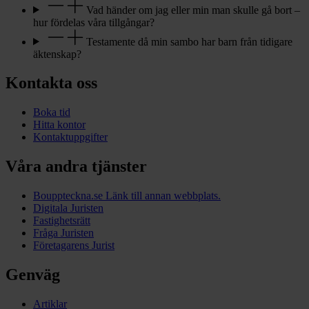
Vad händer om jag eller min man skulle gå bort –
hur fördelas våra tillgångar?
Testamente då min sambo har barn från tidigare
äktenskap?
Kontakta oss
Boka tid
Hitta kontor
Kontaktuppgifter
Våra andra tjänster
Bouppteckna.se
Länk till annan webbplats.
Digitala Juristen
Fastighetsrätt
Fråga Juristen
Företagarens Jurist
Genväg
Artiklar