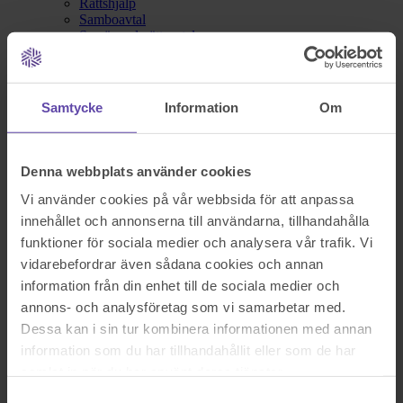
Rättshjälp
Samboavtal
Samäganderättsavtal
Servitut och arrende
Skatterätt
Skuldebrev
Testamente
Samtycke
Information
Om
Vita Arkivet
Vårdnad, boende och umgänge
Äganderättsförklaring
Äktenskapsförord
Denna webbplats använder cookies
Överlåtelseavtal
Prislista
Vi använder cookies på vår webbsida för att anpassa
Våra kontor
innehållet och annonserna till användarna, tillhandahålla
Fråga Digitala Juristen
funktioner för sociala medier och analysera vår trafik. Vi
Nu blev det något fel!
vidarebefordrar även sådana cookies och annan
information från din enhet till de sociala medier och
annons- och analysföretag som vi samarbetar med.
Testa igen och om det fortfarande inte fungerar kontakta oss på
Dessa kan i sin tur kombinera informationen med annan
support@familjensjurist.se.
information som du har tillhandahållit eller som de har
Stäng
samlat in när du har använt deras tjänster.
Samtyckesval