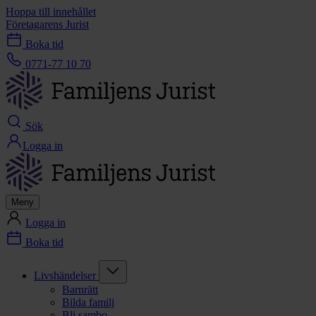
Hoppa till innehållet
Företagarens Jurist
Boka tid
0771-77 10 70
Sök
Logga in
Meny
Logga in
Boka tid
Livshändelser
Barnrätt
Bilda familj
Bli sambo