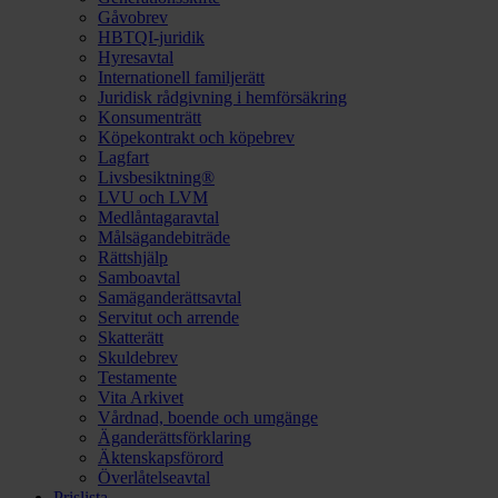
Gåvobrev
HBTQI-juridik
Hyresavtal
Internationell familjerätt
Juridisk rådgivning i hemförsäkring
Konsumenträtt
Köpekontrakt och köpebrev
Lagfart
Livsbesiktning®
LVU och LVM
Medlåntagaravtal
Målsägandebiträde
Rättshjälp
Samboavtal
Samäganderättsavtal
Servitut och arrende
Skatterätt
Skuldebrev
Testamente
Vita Arkivet
Vårdnad, boende och umgänge
Äganderättsförklaring
Äktenskapsförord
Överlåtelseavtal
Prislista