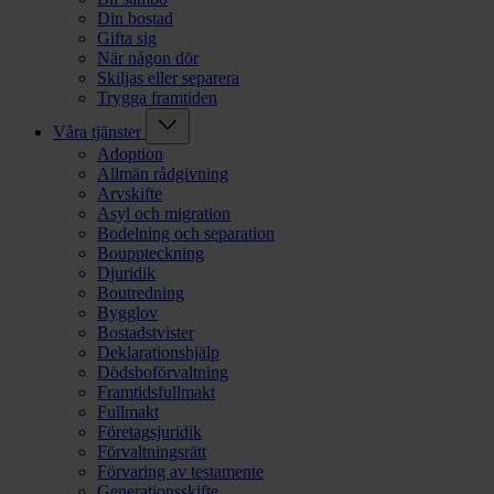
Din bostad
Gifta sig
När någon dör
Skiljas eller separera
Trygga framtiden
Våra tjänster
Adoption
Allmän rådgivning
Arvskifte
Asyl och migration
Bodelning och separation
Bouppteckning
Djuridik
Boutredning
Bygglov
Bostadstvister
Deklarationshjälp
Dödsboförvaltning
Framtidsfullmakt
Fullmakt
Företagsjuridik
Förvaltningsrätt
Förvaring av testamente
Generationsskifte