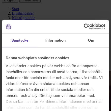
Logga ut
Stanna kvar
Start
Livshändelser
När någon dör
När någon dör
Samtycke
Information
Om
Det är ofta en väldigt omtumlande tid för nära och kära efter ett
dödsfall och pappersarbete är det sista man vill tänka på. Ändå
måste det göras. Då kan det vara skönt att få hjälp av någon som vet
hur allt fungerar och vilka lagar och regler som gäller. Våra erfarna
Denna webbplats använder cookies
jurister kan avlasta dig genom hela processen, från bouppteckning
till att hjälpa till med arvskifte.
Vi använder cookies på vår webbsida för att anpassa
innehållet och annonserna till användarna, tillhandahålla
funktioner för sociala medier och analysera vår trafik. Vi
vidarebefordrar även sådana cookies och annan
information från din enhet till de sociala medier och
annons- och analysföretag som vi samarbetar med.
Dessa kan i sin tur kombinera informationen med annan
information som du har tillhandahållit eller som de har