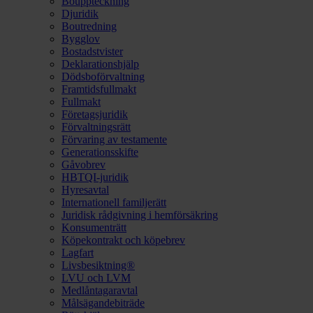
Bouppteckning
Djuridik
Boutredning
Bygglov
Bostadstvister
Deklarationshjälp
Dödsboförvaltning
Framtidsfullmakt
Fullmakt
Företagsjuridik
Förvaltningsrätt
Förvaring av testamente
Generationsskifte
Gåvobrev
HBTQI-juridik
Hyresavtal
Internationell familjerätt
Juridisk rådgivning i hemförsäkring
Konsumenträtt
Köpekontrakt och köpebrev
Lagfart
Livsbesiktning®
LVU och LVM
Medlåntagaravtal
Målsägandebiträde