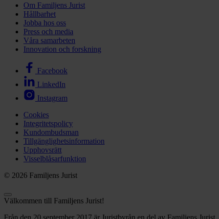
Om Familjens Jurist
Hållbarhet
Jobba hos oss
Press och media
Våra samarbeten
Innovation och forskning
Facebook
LinkedIn
Instagram
Cookies
Integritetspolicy
Kundombudsman
Tillgänglighetsinformation
Upphovsrätt
Visselblåsarfunktion
© 2026 Familjens Jurist
Välkommen till Familjens Jurist!
Från den 20 september 2017 är Juristbyrån en del av Familjens Jurist