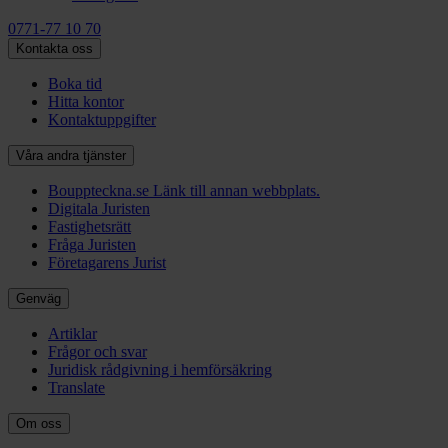
0771-77 10 70
Kontakta oss
Boka tid
Hitta kontor
Kontaktuppgifter
Våra andra tjänster
Bouppteckna.se
Länk till annan webbplats.
Digitala Juristen
Fastighetsrätt
Fråga Juristen
Företagarens Jurist
Genväg
Artiklar
Frågor och svar
Juridisk rådgivning i hemförsäkring
Translate
Om oss