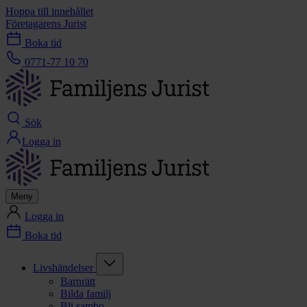
Hoppa till innehållet
Företagarens Jurist
Boka tid
0771-77 10 70
Sök
Logga in
Meny
Logga in
Boka tid
Livshändelser
Barnrätt
Bilda familj
Bli sambo