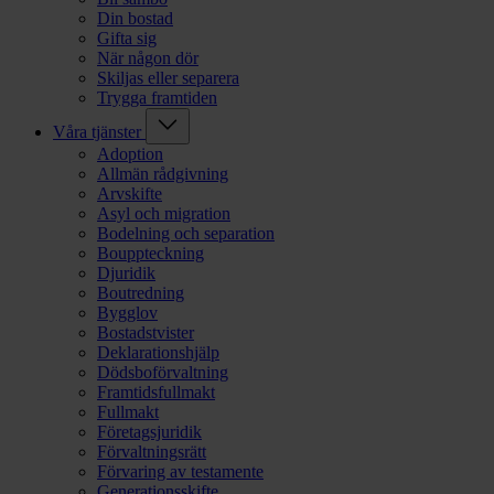
Din bostad
Gifta sig
När någon dör
Skiljas eller separera
Trygga framtiden
Våra tjänster
Adoption
Allmän rådgivning
Arvskifte
Asyl och migration
Bodelning och separation
Bouppteckning
Djuridik
Boutredning
Bygglov
Bostadstvister
Deklarationshjälp
Dödsboförvaltning
Framtidsfullmakt
Fullmakt
Företagsjuridik
Förvaltningsrätt
Förvaring av testamente
Generationsskifte