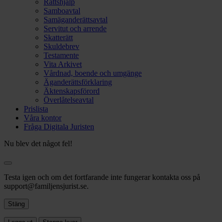
Rättshjälp
Samboavtal
Samäganderättsavtal
Servitut och arrende
Skatterätt
Skuldebrev
Testamente
Vita Arkivet
Vårdnad, boende och umgänge
Äganderättsförklaring
Äktenskapsförord
Överlåtelseavtal
Prislista
Våra kontor
Fråga Digitala Juristen
Nu blev det något fel!
Testa igen och om det fortfarande inte fungerar kontakta oss på
support@familjensjurist.se.
Stäng