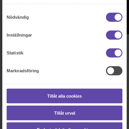
samlat in när du har använt deras tjänster.
Samtyckesval
Nödvändig
Inställningar
Situationer
Statistik
Att ta hand om ett dödsbo: En steg-för-
steg-guide
Marknadsföring
När en närstående går bort uppstår många praktiska och juridiska
frågor. Här är en översikt över de viktigaste stegen i processen:
Fördjupa dig
Tillåt alla cookies
Bouppteckning
Tillåt urval
Förvaltning av dödsboet
Bodelning och arvskifte
Dödsbodelägare – vem eller vilka är det?
Boutredningsman – hjälp om ni inte kommer överens