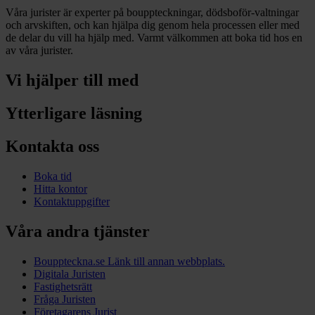
Våra jurister är experter på bouppteckningar, dödsboför-valtningar
och arvskiften, och kan hjälpa dig genom hela processen eller med
de delar du vill ha hjälp med. Varmt välkommen att boka tid hos en
av våra jurister.
Vi hjälper till med
Ytterligare läsning
Kontakta oss
Boka tid
Hitta kontor
Kontaktuppgifter
Våra andra tjänster
Bouppteckna.se
Länk till annan webbplats.
Digitala Juristen
Fastighetsrätt
Fråga Juristen
Företagarens Jurist