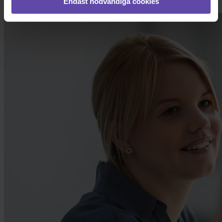
Endast nödvändiga cookies
Finns det någon viss turordning att ta hänsyn till?