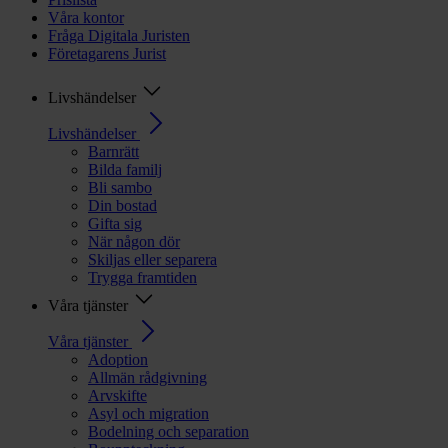
Våra kontor
Fråga Digitala Juristen
Företagarens Jurist
Livshändelser
Livshändelser
Barnrätt
Bilda familj
Bli sambo
Din bostad
Gifta sig
När någon dör
Skiljas eller separera
Trygga framtiden
Våra tjänster
Våra tjänster
Adoption
Allmän rådgivning
Arvskifte
Asyl och migration
Bodelning och separation