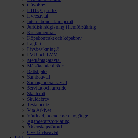
Gåvobrev
HBTQI-juridik
Hyresavtal
Internationell familjerätt
Juridisk rådgivning i hemförsäkring
Konsumenträtt
Köpekontrakt och köpebrev
Lagfart
Livsbesiktning®
LVU och LVM
Medlåntagaravtal
Målsägandebiträde
Rättshjälp
Samboavtal
Samäganderättsavtal
Servitut och arrende
Skatterätt
Skuldebrev
Testamente
Vita Arkivet
Vårdnad, boende och umgänge
Äganderättsförklaring
Äktenskapsförord
Överlåtelseavtal
Prislista