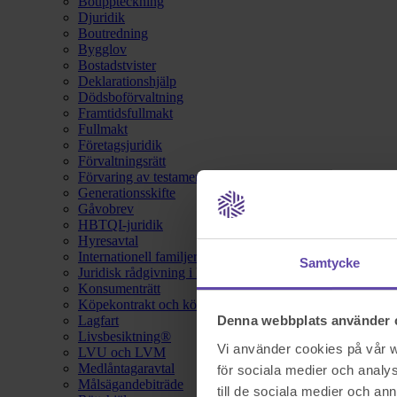
Bouppteckning
Djuridik
Boutredning
Bygglov
Bostadstvister
Deklarationshjälp
Dödsboförvaltning
Framtidsfullmakt
Fullmakt
Företagsjuridik
Förvaltningsrätt
Förvaring av testamente
Generationsskifte
Gåvobrev
HBTQI-juridik
Hyresavtal
Internationell familjerätt
Samtycke
Juridisk rådgivning i hemförsäkring
Konsumenträtt
Köpekontrakt och köpebrev
Lagfart
Denna webbplats använder 
Livsbesiktning®
Vi använder cookies på vår we
LVU och LVM
Medlåntagaravtal
för sociala medier och analys
Målsägandebiträde
till de sociala medier och a