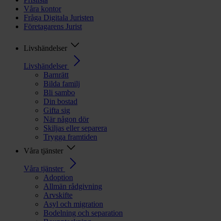
Våra kontor
Fråga Digitala Juristen
Företagarens Jurist
Livshändelser
Livshändelser
Barnrätt
Bilda familj
Bli sambo
Din bostad
Gifta sig
När någon dör
Skiljas eller separera
Trygga framtiden
Våra tjänster
Våra tjänster
Adoption
Allmän rådgivning
Arvskifte
Asyl och migration
Bodelning och separation