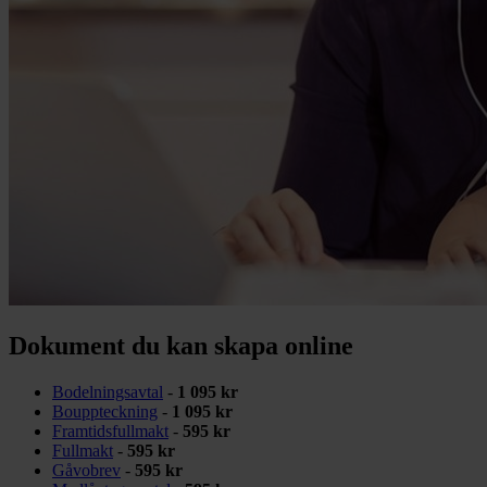
Dokument du kan skapa online
Bodelningsavtal
-
1 095 kr
Bouppteckning
-
1 095 kr
Framtidsfullmakt
-
595 kr
Fullmakt
-
595 kr
Gåvobrev
-
595 kr