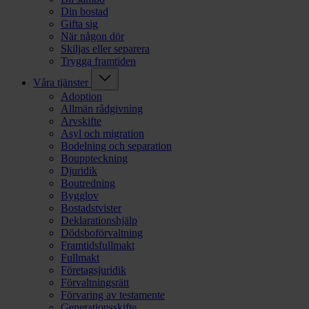
Din bostad
Gifta sig
När någon dör
Skiljas eller separera
Trygga framtiden
Våra tjänster
Adoption
Allmän rådgivning
Arvskifte
Asyl och migration
Bodelning och separation
Bouppteckning
Djuridik
Boutredning
Bygglov
Bostadstvister
Deklarationshjälp
Dödsboförvaltning
Framtidsfullmakt
Fullmakt
Företagsjuridik
Förvaltningsrätt
Förvaring av testamente
Generationsskifte