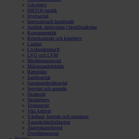
Gåvobrev
HBTQI-juridik
Hyresavtal
Internationell familjerätt
Juridisk rådgivning i hemförsäkring
Konsumenträtt
Köpekontrakt och köpebrev
Lagfart
Livsbesiktning®
LVU och LVM
Medlåntagaravtal
Målsägandebiträde
Rättshjälp
Samboavtal
Samäganderättsavtal
Servitut och arrende
Skatterätt
Skuldebrev
Testamente
Vita Arkivet
Vårdnad, boende och umgänge
Äganderättsförklaring
Äktenskapsförord
Överlåtelseavtal
Prislista