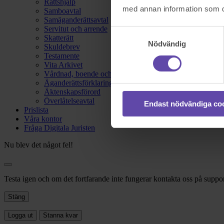
Rättshjälp
med annan information som du 
Samboavtal
Samäganderättsavtal
Servitut och arrende
Samtyckesval
Skatterätt
Nödvändig
Skuldebrev
Testamente
Vita Arkivet
Vårdnad, boende och umgänge
Äganderättsförklaring
Äktenskapsförord
Överlåtelseavtal
Endast nödvändiga co
Prislista
Våra kontor
Fråga Digitala Juristen
Nu blev det något fel!
Testa igen och om det fortfarande inte fungerar kontakta oss på suppor
Stäng
Logga ut
Stanna kvar