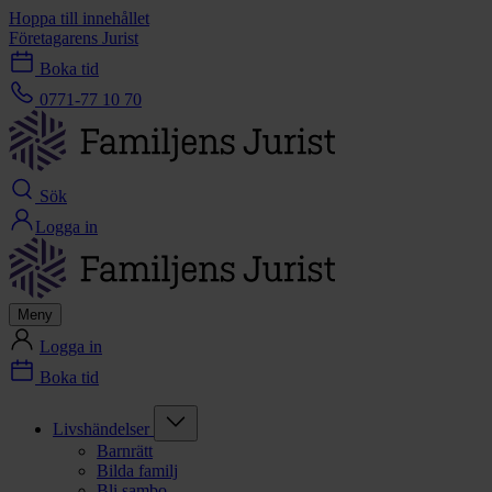
Hoppa till innehållet
Företagarens Jurist
Boka tid
0771-77 10 70
Sök
Logga in
Meny
Logga in
Boka tid
Livshändelser
Barnrätt
Bilda familj
Bli sambo