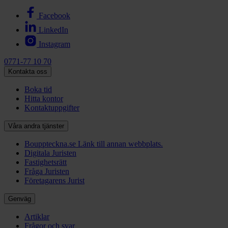
Facebook
LinkedIn
Instagram
0771-77 10 70
Kontakta oss
Boka tid
Hitta kontor
Kontaktuppgifter
Våra andra tjänster
Bouppteckna.se
Länk till annan webbplats.
Digitala Juristen
Fastighetsrätt
Fråga Juristen
Företagarens Jurist
Genväg
Artiklar
Frågor och svar