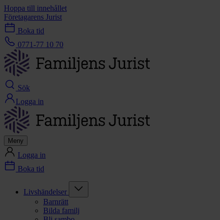
Hoppa till innehållet
Företagarens Jurist
Boka tid
0771-77 10 70
Sök
Logga in
Meny
Logga in
Boka tid
Livshändelser
Barnrätt
Bilda familj
Bli sambo