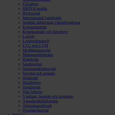
Gåvobrev
HBTQI-juridik
Hyresavtal
Internationell familjerätt
Juridisk rådgivning i hemförsäkring
Konsumenträtt
Köpekontrakt och köpebrev
Lagfart
Livsbesiktning®
LVU och LVM
Medlåntagaravtal
Målsägandebiträde
Rättshjälp
Samboavtal
Samäganderättsavtal
Servitut och arrende
Skatterätt
Skuldebrev
Testamente
Vita Arkivet
Vårdnad, boende och umgänge
Äganderättsförklaring
Äktenskapsförord
Överlåtelseavtal
Prislista