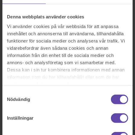
Rättshjälp
Samboavtal
Samäganderättsavtal
Denna webbplats använder cookies
Servitut och arrende
Skatterätt
Vi använder cookies på vår webbsida för att anpassa
Skuldebrev
innehållet och annonserna till användarna, tillhandahålla
Testamente
Vita Arkivet
funktioner för sociala medier och analysera vår trafik. Vi
Vårdnad, boende och umgänge
vidarebefordrar även sådana cookies och annan
Äganderättsförklaring
information från din enhet till de sociala medier och
Äktenskapsförord
Överlåtelseavtal
annons- och analysföretag som vi samarbetar med.
Prislista
Dessa kan i sin tur kombinera informationen med annan
Våra kontor
information som du har tillhandahållit eller som de har
Fråga Digitala Juristen
samlat in när du har använt deras tjänster.
Nu blev det något fel!
Samtyckesval
Nödvändig
Testa igen och om det fortfarande inte fungerar kontakta oss på
support@familjensjurist.se.
Inställningar
Stäng