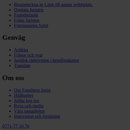
Bouppteckna.se
Länk till annan webbplats.
Digitala Juristen
Fastighetsrätt
Fråga Juristen
Företagarens Jurist
Genväg
Artiklar
Frågor och svar
Juridisk rådgivning i hemförsäkring
Translate
Om oss
Om Familjens Jurist
Hållbarhet
Jobba hos oss
Press och media
Våra samarbeten
Innovation och forskning
0771-77 10 70