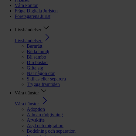
Våra kontor
Fråga Digitala Juristen
Företagarens Jurist
Livshändelser
Livshändelser
Barnrätt
Bilda familj
Bli sambo
Din bostad
Gifta sig
När någon dör
Skiljas eller separera
Trygga framtiden
Våra tjänster
Våra tjänster
Adoption
Allmän rådgivning
Arvskifte
Asyl och migration
Bodelning och separation