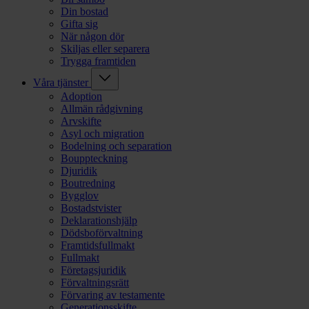
Din bostad
Gifta sig
När någon dör
Skiljas eller separera
Trygga framtiden
Våra tjänster
Adoption
Allmän rådgivning
Arvskifte
Asyl och migration
Bodelning och separation
Bouppteckning
Djuridik
Boutredning
Bygglov
Bostadstvister
Deklarationshjälp
Dödsboförvaltning
Framtidsfullmakt
Fullmakt
Företagsjuridik
Förvaltningsrätt
Förvaring av testamente
Generationsskifte